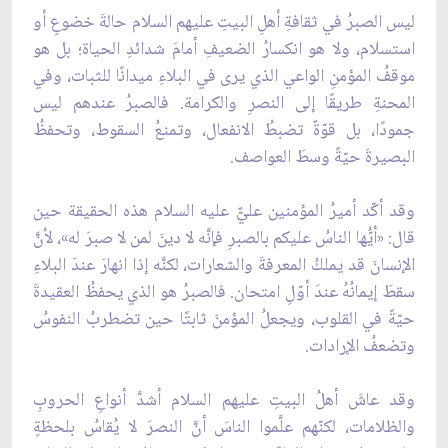
ليس الصبرُ في ثقافةِ أهلِ البيتِ عليهم السلام حالةَ خضوعٍ أو
استسلام، ولا هو انكسارُ الضعيفِ أمامَ شدائدِ الحياة؛ بل هو
موقفُ المؤمنِ الواعي الذي يرى في البلاءِ ميدانًا للثبات، وفي
المحنةِ طريقًا إلى النصرِ والكرامة. فالصبرُ عندهم ليس
جمودًا، بل قوّةٌ تضبطُ الانفعال، وتمنعُ السقوط، وتحفظُ
البصيرةَ حيّةً وسطَ العواصف.
وقد أكّد أميرُ المؤمنين عليٌّ عليه السلام هذه الحقيقة حين
قال: «أيُّها الناسُ عليكم بالصبرِ فإنَّه لا دينَ لمن لا صبرَ له»، لأنَّ
الإنسانَ قد يملكُ المعرفةَ والشعارات، لكنَّه إذا انهارَ عندَ البلاءِ
سقطَ إيمانُهُ عندَ أوّلِ امتحان. فالصبرُ هو الذي يحفظُ العقيدةَ
حيّةً في القلوب، ويجعلُ المؤمنَ ثابتًا حين تضطربُ النفوسُ
وتضعفُ الإرادات.
وقد عاشَ أهلُ البيتِ عليهم السلام أشدَّ أنواعِ الحروبِ
والظلامات، لكنّهم علَّموا الناسَ أنَّ النصرَ لا يُقاسُ بلحظةٍ