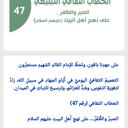
على عهدِنا باقون، ولخطِّ الإمام القائدِ الشهيدِ مستمرّون.
التعميمُ الثقافيُّ اليوميُّ في أيّامِ الجهادِ في سبيلِ الله، زادٌ
لتقويةِ النفوسِ، وشدٍّ للعزائمِ، وترسيخ للثباتِ في الميدان.
الخطاب الثقافي (رقم 47)
الصبرُ والظَّفَرُ… على نهجِ أهلِ البيتِ عليهم السلام