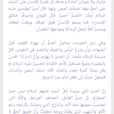
عابرة، ولا بميزانِ المادّةِ وحدها، بل بقدرةِ الإنسانِ على الثباتِ
على الحقّ مهما اشتدَّتِ المحن. ولهذا قال أميرُ المؤمنين عليه
السلام أيضًا: «الصبرُ أحسنُ خَلَلِ الإيمانِ وأشرفُ خلائقِ
الإنسان»، فبه يسمو الإنسانُ فوقَ خوفِه، ويغلبُ ضعفه،
ويصيرُ أهلًا لحملِ الرسالةِ ومواجهةِ الطغيان.
وفي زمنِ الحروب، يحاولُ العدوُّ أن يهزمَ القلوبَ قبلَ
الجبهات، وأن يزرعَ اليأسَ والخوفَ والتعبَ في النفوس، لكنَّ
مدرسةَ كربلاء علّمتنا أنَّ الصابرَ لا يُهزم، وأنَّ الدمَ إذا اقترنَ
بالبصيرةِ يصنعُ مستقبلَ الأمم. فالإمامُ الحسينُ عليه السلام لم
يكن يملكُ كثرةَ العددِ والعدّة، لكنّه امتلكَ اليقينَ والثبات،
فتحوّلَ صبرُه إلى ظفرٍ خالدٍ عبرَ التاريخ.
إنَّ الصبرَ الذي يريدهُ أهلُ البيتِ عليهم السلام ليس صبرَ
المتفرّج، بل صبرُ العاملِ، المجاهدِ، المرابطِ، والأمِّ التي
تحتسبُ دموعَها عندَ الله، والنازحِ الذي يتمسّكُ بكرامتِه رغمَ
الألم، والشهيدِ الذي يقدّمُ روحَه مطمئنًّا بأنَّ طريقَ الحقِّ لا