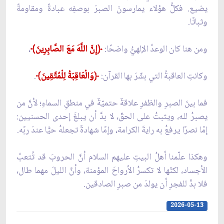
يضيع. فكلُّ هؤلاء يمارسونَ الصبرَ بوصفِه عبادةً ومقاومةً
وثباتًا.
ومن هنا كان الوعدُ الإلهيُّ واضحًا:
﴿إِنَّ اللَّهَ مَعَ الصَّابِرِينَ﴾
،
وكانتِ العاقبةُ التي بشّرَ بها القرآن:
﴿وَالْعَاقِبَةُ لِلْمُتَّقِينَ﴾
.
فما بينَ الصبرِ والظفرِ علاقةٌ حتميّةٌ في منطقِ السماءِ؛ لأنَّ من
يصبرُ لله، ويثبتُ على الحقّ، لا بدَّ أن يبلغَ إحدى الحسنيين:
إمّا نصرًا يرفعُ به رايةَ الكرامة، وإمّا شهادةً تجعلهُ حيًّا عندَ ربّه.
وهكذا علّمنا أهلُ البيتِ عليهم السلام أنَّ الحروبَ قد تُتعبُ
الأجساد، لكنّها لا تكسرُ الأرواحَ المؤمنة، وأنَّ الليلَ مهما طال،
فلا بدَّ للفجرِ أن يولدَ من صبرِ الصادقين.
2026-05-13