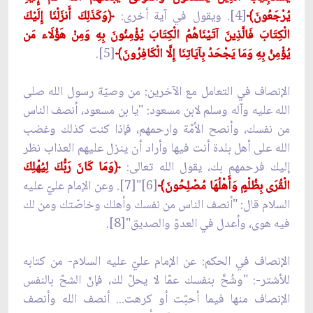
يُرْجَعُونَ﴾
[4]. ويقول في آية أخرى:
﴿وَكَذَلِكَ أَنزَلْنَا إِلَيْكَ
الْكِتَابَ فَالَّذِينَ آتَيْنَاهُمُ الْكِتَابَ يُؤْمِنُونَ بِهِ وَمِنْ هَؤُلَاء مَن
يُؤْمِنُ بِهِ وَمَا يَجْحَدُ بِآيَاتِنَا إِلَّا الْكَافِرُونَ﴾
[5].
الإنصاف في التعامل مع الآخرين: من وصيّة رسول الله صلى
الله عليه وآله وسلم لابن مسعود: "يا بن مسعود، أنصف الناس
من نفسك، وأنصح الأمّة وارحمهم، فإذا كنت كذلك وغضب
الله على أهل بلدة أنت فيها وأراد أن ينزل عليهم العذاب نظر
إليك فرحمهم بك، يقول الله تعالى:
﴿وَمَا كَانَ رَبُّكَ لِيُهْلِكَ
الْقُرَى بِظُلْمٍ وَأَهْلُهَا مُصْلِحُونَ﴾
[6]"[7]. وعن الإمام عليّ عليه
السلام قال: "أنصف الناس من نفسك وأهلك وخاصّتك ومن لك
فيه هوى، وأعدل في العدوّ والصديق"[8].
الإنصاف في الحكم: عن الإمام عليّ عليه السلام- من كتابه
للأشتر-: "وشُحَّ بنفسك عمّا لا يحلّ لك، فإنّ الشحّ بالنفس
الإنصاف منها فيما أحبّت أو كرهت... أنصف الله وأنصف