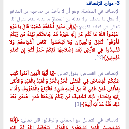
3- موارد الإنصاف:
الإنصاف في المعاملة: وهو أن لا يأخذ من صاحبه من المنافع
إلّا مثل ما يعطيه ولا يناله من المضارّ ما يناله منه. يقول الله
تعالى في كتابه الكريم:
﴿وَإِلَى مَدْيَنَ أَخَاهُمْ شُعَيْبًا قَالَ يَا قَوْمِ
اعْبُدُواْ اللّهَ مَا لَكُم مِّنْ إِلَهٍ غَيْرُهُ قَدْ جَاءتْكُم بَيِّنَةٌ مِّن رَّبِّكُمْ
فَأَوْفُواْ الْكَيْلَ وَالْمِيزَانَ وَلاَ تَبْخَسُواْ النَّاسَ أَشْيَاءهُمْ وَلاَ
تُفْسِدُواْ فِي الأَرْضِ بَعْدَ إِصْلاَحِهَا ذَلِكُمْ خَيْرٌ لَّكُمْ إِن كُنتُم
مُّؤْمِنِينَ﴾
[2].
الإنصاف في القصاص: يقول تعالى:
﴿يَا أَيُّهَا الَّذِينَ آمَنُواْ كُتِبَ
عَلَيْكُمُ الْقِصَاصُ فِي الْقَتْلَى الْحُرُّ بِالْحُرِّ وَالْعَبْدُ بِالْعَبْدِ وَالأُنثَى
بِالأُنثَى فَمَنْ عُفِيَ لَهُ مِنْ أَخِيهِ شَيْءٌ فَاتِّبَاعٌ بِالْمَعْرُوفِ وَأَدَاء
إِلَيْهِ بِإِحْسَانٍ ذَلِكَ تَخْفِيفٌ مِّن رَّبِّكُمْ وَرَحْمَةٌ فَمَنِ اعْتَدَى بَعْدَ
ذَلِكَ فَلَهُ عَذَابٌ أَلِيمٌ﴾
[3].
الإنصاف في التعامل مع الحقائق والوقائع: قال تعالى:
﴿إِنَّمَا
يَسْتَجِيبُ الَّذِينَ يَسْمَعُونَ وَالْمَوْتَى يَبْعَثُهُمُ اللّهُ ثُمَّ إِلَيْهِ