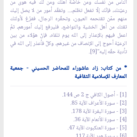
الناس من نفسك ومن خاصّة أهلك ومن لك فيه هوى من
رعيّتك، فإنّك إلّا تفعل تظلم،... وتفقّد أمور من لا يصل إليك
منهم ممّن تقتحمه العيون، وتحقّره الرجال، ففرّغ لأولئك
ثقتك من أهل الخشية والتواضع، فليرفع إليك أمورهم، ثمّ
اعمل فيهم بالإعذار إلى الله يوم تلقاه، فإنّ هؤلاء من بين
الرعيّة أحوج إلى الإنصاف من غيرهم، وكلّ فأعذر إلى الله في
تأدية حقّه إليه"[9].
* من كتاب: زاد عاشوراء للمحاضر الحسيني - جمعية
المعارف الإسلامية الثقافية
[1] - أصول الكافي ج 2 ص 144.
[2] - سورة الأعراف الآية 85.
[3] - سورة البقرة الآية 178.
[4] - سورة الأنعام الآية 36.
[5] - سورة العنكبوت الآية 47.
[6] - سورة هود الآية 117.