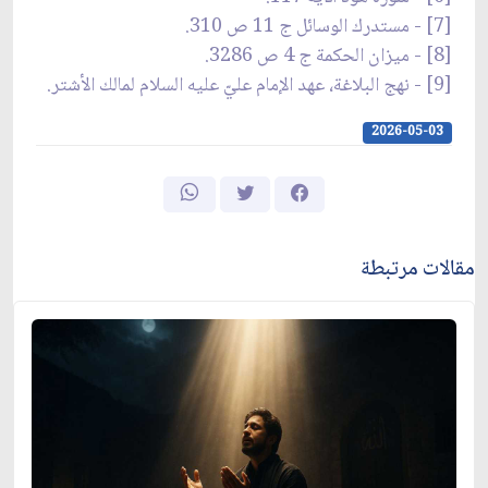
[7] - مستدرك الوسائل ج 11 ص 310.
[8] - ميزان الحكمة ج 4 ص 3286.
[9] - نهج البلاغة، عهد الإمام عليّ عليه السلام لمالك الأشتر.
2026-05-03
مقالات مرتبطة