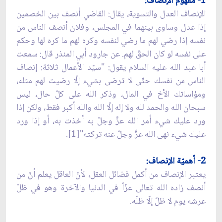
1- مفهوم الإنصاف:
الإنصاف العدل والتسوية، يقال: القاضي أنصف بين الخصمين
إذا عدل وساوى بينهما في المجلس، وفلان أنصف الناس من
نفسه إذا رضي لهم ما رضي لنفسه وكره لهم ما كره لها وحكم
على نفسه لو كان الحقّ لهم. عن جارود أبي المنذر قال: سمعت
أبا عبد الله عليه السلام يقول: "سيّد الأعمال ثلاثة: إنصاف
الناس من نفسك حتّى لا ترضى بشيء إلّا رضيت لهم مثله،
ومؤاساتك الأخ في المال، وذكر الله على كلّ حال، ليس
سبحان الله والحمد لله ولا إله إلّا الله والله أكبر فقط، ولكن إذا
ورد عليك شيء أمر الله عزَّ وجلّ به أخذت به، أو إذا ورد
عليك شيء نهى الله عزَّ وجلّ عنه تركته"[1].
2- أهميّة الإنصاف:
يعتبر الإنصاف من أكمل فضائل العقل، لأنّ العاقل يعلم أنّ من
أنصف زاده الله تعالى عزّاً في الدنيا والآخرة وهو في ظلّ
عرشه يوم لا ظلّ إلّا ظلّه.