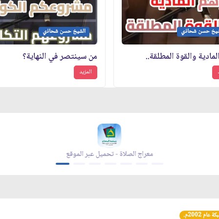
شيخ حسن شحاذي
الشيخ حسن شحاذي
لمادية والقوة المطلقة..
من سينتصر في النهاية؟
المزيد
معراج الصلاة - تحميل عبر الموقع
عام 2002م.