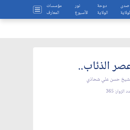
صدى
دوحة
نور
مؤسسات
لولاية
الولاية
الأسبوع
المعارف
صر الذئاب..
لشيخ حسن علي شحاذي
د الزوار: 365