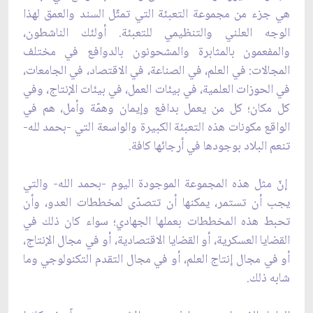
هي جزء من مجموعة التعبئة التي تمثّل السند والعمق لهذا
الوجه العلني والتنظيمي للتعبئة. أولئك الناشطون،
والمفعمون بالمثابرة والمشحونون بالدوافع في مختلف
المجالات: في العلم، في الصناعة، في الاقتصاد، في الجامعات،
في الحوزات العلمية، في بيئات العمل، في بيئات الإنتاج، وفي
كل مكان؛ كل من يعمل بدافع وإيمان وهمّة وأمل، هم في
الواقع مكونات هذه التعبئة الكبيرة والواسعة التي -بحمد لله-
تنعم البلاد بوجودها في أرجائها كافة.
إنّ مثل هذه المجموعة الموجودة اليوم -بحمد الله- والتي
يجب أن تستمر، يمكنها أن تتصدّى لمخططات العدو، وأن
تحبط هذه المخططات بعملها الجهادي؛ سواء كان ذلك في
القضايا العسكرية، أو القضايا الاقتصادية، أو في مجال الإنتاج،
أو في مجال إنتاج العلم، أو في مجال التقدم التكنولوجي وما
شابه ذلك.