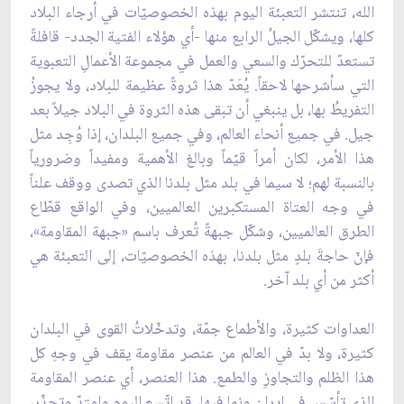
الله، تنتشر التعبئة اليوم بهذه الخصوصيّات في أرجاء البلاد
كلها، ويشكّل الجيلُ الرابع منها -أي هؤلاء الفتية الجدد- قافلةً
تستعدّ للتحرّك والسعي والعمل في مجموعة الأعمالِ التعبوية
التي سأشرحها لاحقاً. يُعَدّ هذا ثروةً عظيمة للبلاد، ولا يجوزُ
التفريطُ بها، بل ينبغي أن تبقى هذه الثروة في البلاد جيلاً بعد
جيل. في جميع أنحاء العالم، وفي جميع البلدان، إذا وُجِد مثل
هذا الأمر، لكان أمراً قيّماً وبالغ الأهمية ومفيداً وضرورياً
بالنسبة لهم؛ لا سيما في بلد مثل بلدنا الذي تصدى ووقف علناً
في وجه العتاة المستكبرين العالميين، وفي الواقع قطّاع
الطرق العالميين، وشكّل جبهةً تُعرف باسم «جبهة المقاومة»،
فإنّ حاجةَ بلدٍ مثل بلدنا، بهذه الخصوصيّات، إلى التعبئة هي
أكثر من أي بلد آخر.
العداوات كثيرة، والأطماع جمّة، وتدخّلاتُ القوى في البلدان
كثيرة، ولا بدّ في العالم من عنصر مقاومة يقف في وجهِ كل
هذا الظلم والتجاوزِ والطمع. هذا العنصر، أي عنصر المقاومة
الذي تأسّس في إيران ونما فيها، قد اتّسع اليوم وامتدّ وتجذّر،