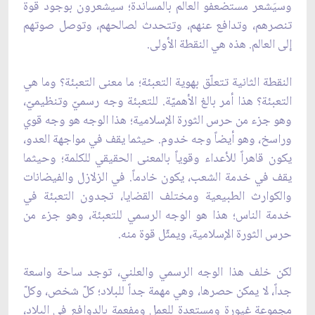
وسيَشعر مستضعفو العالم بالمساندة؛ سيشعرون بوجود قوة
تنصرهم، وتدافع عنهم، وتتحدث لصالحهم، وتوصل صوتهم
إلى العالم. هذه هي النقطة الأولى.
النقطة الثانية تتعلّق بهوية التعبئة؛ ما معنى التعبئة؟ وما هي
التعبئة؟ هذا أمر بالغ الأهميّة. للتعبئة وجه رسميّ وتنظيميّ،
وهو جزء من حرس الثورة الإسلامية؛ هذا الوجه هو وجه قوي
وراسخ، وهو أيضاً وجه خدوم. حيثما يقف في مواجهة العدو،
يكون قاهراً للأعداء وقوياً بالمعنى الحقيقي للكلمة؛ وحيثما
يقف في خدمة الشعب، يكون خادماً. في الزلازل والفيضانات
والكوارث الطبيعية ومختلف القضايا، تجدون التعبئة في
خدمة الناس؛ هذا هو الوجه الرسمي للتعبئة، وهو جزء من
حرس الثورة الإسلامية، ويمثّل قوة منه.
لكن خلف هذا الوجه الرسمي والعلني، توجد ساحة واسعة
جداً، لا يمكن حصرها، وهي مهمة جداً للبلاد؛ كلّ شخص، وكلّ
مجموعة غيورة ومستعدة للعمل ومفعمة بالدوافع في البلاد،