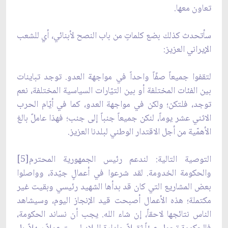
تعاون معها.
سأتحدث كذلك بضع كلماتٍ من باب النصح لأبنائي، أي للشعب
الإيراني العزيز:
لتقفوا جميعاً صفّاً واحداً في مواجهة العدو. توجد تباينات
بين الفئات المختلفة أو بين التيّارات السياسية المختلفة، نعم
توجد، فلتكن؛ ولكن في مواجهة العدو، كما في أيّام الحرب
الاثني عشر يوماً، لنكن جميعاً جنباً إلى جنب؛ فهذا عاملٌ بالغ
الأهمّية من أجل الاقتدار الوطني لبلدنا العزيز.
التوصية التالية: لندعم رئيس الجمهورية المحترم[5]
والحكومة الخدومة. لقد شرعوا في أعمالٍ جيّدة، وواصلوا
بعض المشاريع التي كان قد بدأها الشهيد رئيسي وبقيت غير
مكتملة؛ هذه الأعمال أصبحت قيد الإنجاز اليوم، وسيشاهد
الناس نتائجها لاحقاً، إن شاء الله. يجب أن نساند الحكومة،