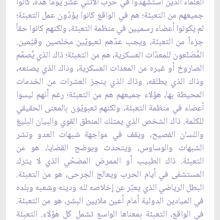
العلماء الذين استشهدوا في حرب الاثني عشر يوماً هذه، كانوا
جميعهم من التعبئة؛ هم في الواقع كانوا يؤدّون عمل التعبئة؛
لم يكونوا أعضاء رسميين في منظمة التعبئة، ولكنهم كانوا حقاً
جزءاً من التعبئة، ويجب عدّهم تعبويّين مخلصين وقيّمين.
المُصَنّعون للمعدّات العسكرية، هم من التعبئة؛ ذاك الذي يُصمّم
الصاروخ أو غيره من المعدات العسكرية، وذاك الذي يصنعه،
وذاك الذي يطلقه، وذاك الذي ينجز العشرات من الخدمات
المحيطة بها، هؤلاء جميعهم هم من التعبئة؛ رغم أنهم ليسوا
أعضاء في منظمة التعبئة، ولكنهم تعبويّون بالمعنى الحقيقي
للكلمة. ذاك الشخص الذي يمتلك المنطق القوي والبيان البليغ
واللسان الفصيح، ويقف في مواجهة شبهات العدو ونشر
الشبهات والوساوس، ويتحدث ويوضح القضايا، هو من
التعبئة. ذاك الطبيب أو الممرض المضحّي الذي لا يترك
المستشفى في أيام الحرب ويعالج الجرحى، هو من التعبئة.
البطل الرياضي الذي يعبّر عن إخلاصه لله ودينه وشعبه وبلده
في الميادين الدولية أمام أعين ملايين البشر، هو من التعبئة.
في الواقع، التعبئة بمعناها الواسع تشمل كل هؤلاء. التعبئة