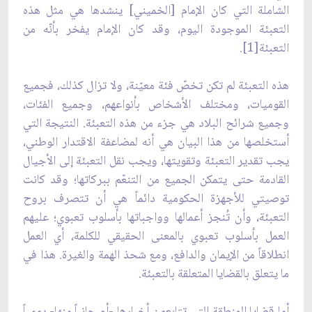
الشاملة التي كان الإمام [الخميني] ينشدها هي مثل هذه
التعبئة الموجودة اليوم، وقد كان الإمام يفخر بأنّه من
التعبئة[1].
هذه التعبئة لم تكن تخصّ فئة معيّنة، ولا تزال كذلك، فجميع
القوميات، ومختلف الأشخاص بأنواعهم، وجميع الفئات،
وجميع شرائح البلاد هي جزء من هذه التعبئة. النتيجة التي
أستخلصها من هذا البيان هي أنه لمضاعفة الاقتدار الوطني،
يجب تقدير التعبئة وتقويتها، ويجب نقل التعبئة إلى الأجيال
القادمة حتى يتمكن الجميع من التنعّم ببركاتها؛ وقد كانت
توصيتي للأجهزة الحكومية دائماً هي أن تتصرف بروح
التعبئة، وأن تُنجز أعمالها وواجباتها بأسلوب تعبوي؛ عليهم
العمل بأسلوب تعبوي بالمعنى الحقيقي للكلمة، أي العمل
انطلاقاً من الإيمان والدافع، ومع شحذ الهمة والغيرة. هذا في
ما يتعلق بالقضايا المتعلقة بالتعبئة.
أما قضايا المنطقة التي تتابعون أخبارها -أو جانباً منها- يومياً