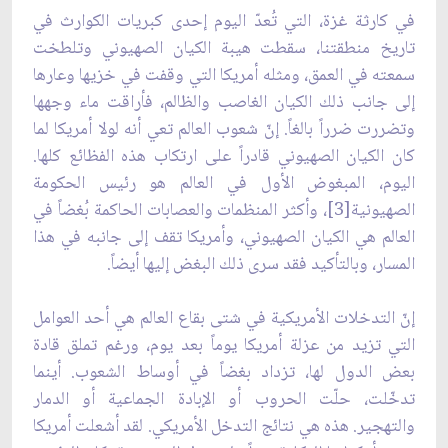
في كارثة غزة، التي تُعدّ اليوم إحدى كبريات الكوارث في
تاريخ منطقتنا، سقطت هيبة الكيان الصهيوني وتلطخت
سمعته في العمق، ومثله أمريكا التي وقفت في خزيها وعارها
إلى جانب ذلك الكيان الغاصب والظالم، فأراقت ماء وجهها
وتضررت ضرراً بالغاً. إنّ شعوب العالم تعي أنه لولا أمريكا لما
كان الكيان الصهيوني قادراً على ارتكاب هذه الفظائع كلها.
اليوم، المبغوض الأول في العالم هو رئيس الحكومة
الصهيونية[3]، وأكثر المنظمات والعصابات الحاكمة بُغضاً في
العالم هي الكيان الصهيوني، وأمريكا تقف إلى جانبه في هذا
المسار، وبالتأكيد فقد سرى ذلك البغض إليها أيضاً.
إنّ التدخلات الأمريكية في شتى بقاع العالم هي أحد العوامل
التي تزيد من عزلة أمريكا يوماً بعد يوم، ورغم تملق قادة
بعض الدول لها، تزداد بغضاً في أوساط الشعوب. أينما
تدخّلت، حلّت الحروب أو الإبادة الجماعية أو الدمار
والتهجير. هذه هي نتائج التدخل الأمريكي. لقد أشعلت أمريكا