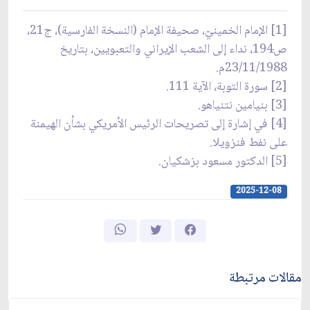
[1] الإمام الخمينيّ، صحيفة الإمام (النسخة الفارسية)، ج21،
ص194، نداء إلى الشعب الإيراني والتعبويين، بتاريخ
23/11/1988م.
[2] سورة التوبة، الآية 111.
[3] بنيامين نتنياهو.
[4] في إشارة إلى تصريحات الرئيس الأمريكي بشأن الهيمنة
على نفط فنزويلا.
[5] الدكتور مسعود بزشكيان.
2025-12-08
مقالات مرتبطة