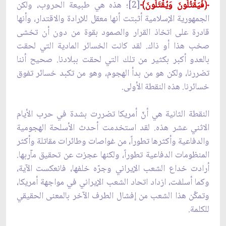
﴿فَيَقْتُلُونَ وَيُقْتَلُونَ﴾
[2]؛ هذه هي طبيعة الحروب، ولكن
الجمهورية الإسلامية أثبتت أنها معقل للإرادة والاقتدار، وأنها
قادرة على اتخاذ القرار والصمود بقوة من دون أن تخشى
صخب هذا أو ذاك. لقد كانت الخسائر المادية التي لحقت
بالعدو أكبر بكثير من تلك التي لحقت ببلادنا. صحيح أننا
تضررنا، ولكن هو من بدأ الهجوم، وهو من تكبد خسائر تفوق
خسائرنا. هذه النقطة الأولى.
النقطة الثانية هي أنّ أمريكا تضررت بشدة في حرب الأيام
الاثني عشر هذه. لقد استخدمت أحدث الأسلحة الهجومية
والدفاعية وأكثرها تطوراً، من غواصات وطائرات مقاتلة وأكثر
المنظومات الدفاعية تطوراً، ولكنها عجزت عن تحقيق مآربها.
أرادت خداع الشعب الإيراني وجرّه خلفها، فانعكست الآية،
وكما أسلفت، ازداد اتحاد الشعب الإيراني في مواجهة أمريكا،
وتمكّن هذا الشعب من إفشال الطرف الآخر بالمعنى الحقيقي
للكلمة.