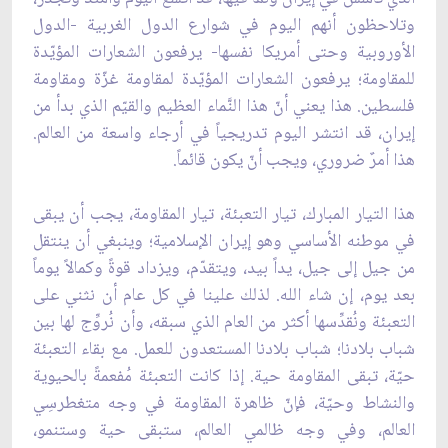
وتلاحظون أنهم اليوم في شوارع الدول الغربية -الدول
الأوروبية وحتى أمريكا نفسها- يرفعون الشعارات المؤيّدة
للمقاومة؛ يرفعون الشعارات المؤيّدة لمقاومة غزّة ومقاومة
فلسطين. هذا يعني أنّ هذا النَّماء العظيم والقيّم الذي بدأ من
إيران، قد انتشر اليوم تدريجياً في أرجاء واسعة من العالم.
هذا أمرٌ ضروري، ويجب أنّ يكون قائماً.
هذا التيار المبارك، تيار التعبئة، تيار المقاومة، يجب أن يبقى
في موطنه الأساسي وهو إيران الإسلامية؛ وينبغي أن ينتقل
من جيل إلى جيل، يداً بيد، ويتقدّم، ويزداد قوةً وكمالاً يوماً
بعد يوم، إن شاء الله. لذلك علينا في كل عام أن نثني على
التعبئة ونُقدِّسها أكثر من العام الذي سبقه، وأن نُروِّج لها بين
شباب بلادنا؛ شباب بلادنا المستعدون للعمل. مع بقاء التعبئة
حيّة، تبقى المقاومة حية. إذا كانت التعبئة مُفعمةً بالحيوية
والنشاط وحيّة، فإنّ ظاهرة المقاومة في وجه متغطرسِي
العالم، وفي وجه ظالمي العالم، ستبقى حية وستنمو،