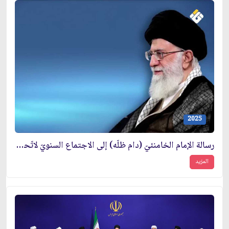
2025
رسالة الإمام الخامنئيّ (دام ظلّه) إلى الاجتماع السنويّ لاتّحاد المنتديات الطلّابيّة الإسلاميّة في أوروبّا
المزيد