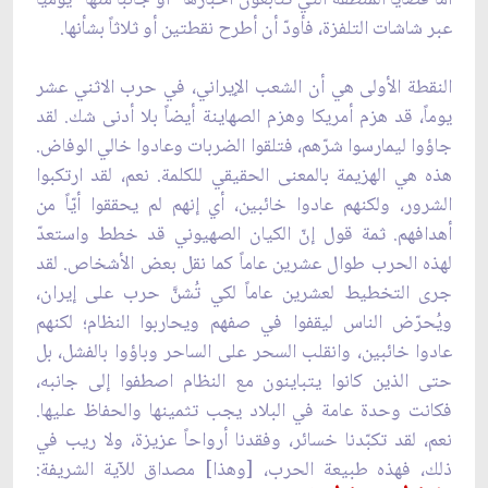
عبر شاشات التلفزة، فأودّ أن أطرح نقطتين أو ثلاثاً بشأنها.
النقطة الأولى هي أن الشعب الإيراني، في حرب الاثني عشر
يوماً، قد هزم أمريكا وهزم الصهاينة أيضاً بلا أدنى شك. لقد
جاؤوا ليمارسوا شرّهم، فتلقوا الضربات وعادوا خالي الوفاض.
هذه هي الهزيمة بالمعنى الحقيقي للكلمة. نعم، لقد ارتكبوا
الشرور، ولكنهم عادوا خائبين، أي إنهم لم يحققوا أيّاً من
أهدافهم. ثمة قول إنّ الكيان الصهيوني قد خطط واستعدّ
لهذه الحرب طوال عشرين عاماً كما نقل بعض الأشخاص. لقد
جرى التخطيط لعشرين عاماً لكي تُشنَّ حرب على إيران،
ويُحرّض الناس ليقفوا في صفهم ويحاربوا النظام؛ لكنهم
عادوا خائبين، وانقلب السحر على الساحر وباؤوا بالفشل، بل
حتى الذين كانوا يتباينون مع النظام اصطفوا إلى جانبه،
فكانت وحدة عامة في البلاد يجب تثمينها والحفاظ عليها.
نعم، لقد تكبّدنا خسائر، وفقدنا أرواحاً عزيزة، ولا ريب في
ذلك، فهذه طبيعة الحرب، [وهذا] مصداق للآية الشريفة: