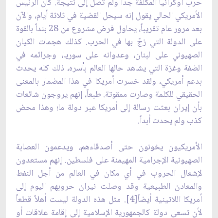
حرب أوكرانيا المكلفة جداً ولم تصل إلى نتيجة. كان الرئيس
الأمريكي الحالي يقول إنه سيحل القضية في ثلاثة أيام، والآن
بعد مرور عام تقريباً، يحاول فرض مشروع من 28 بنداً بالقوة
على الدولة التي زجّ بها في الحرب. كذلك هجمات الكيان
الصهيوني على لبنان، وعدوانه على سوريا، وجرائمه في
الضفة وغزة التي يشاهد حالها العالم بأسره، ذلك كله يحدث
بدعم أمريكي، ولقد خسرت أمريكا في هذا المضمار بالمعنى
الحقيقي للكلمة وصارت ممقوتة. طبعاً، إنهم يروجون شائعات
بأن إيران بعثت رسالة إلى أمريكا عبر دولة ما؛ وهذا محض
كذب ولم يحدث أبداً.
الأمريكيون يخونون حتى أصدقاءهم، ويدعمون العصابة
الصهيونية الإجرامية المهيمنة على فلسطين. إنهم مستعدون
لإشعال الحروب في أي مكان في العالم من أجل النفط
والمعادن الطبيعية وقد وصلت نيران حروبهم اليوم إلى
أمريكا اللاتينية أيضاً[4]. مثل هذه الدولة ليست أهلاً قطعاً
لأن تسعى دولة كالجمهورية الإسلامية إلى إقامة علاقات أو