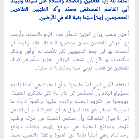
الحمد لله ربّ العالمين، والصلاة والسلام على سيّدنا ونبينا،
أبي القاسم المصطفى محمّد وآله الطيّبين الطاهرين
المعصومين، [ولا] سيّما بقية الله في الأرضين.
أحيّي شعبَ إيران العزيز. تتعلّق هذه الأيّام بالتعبئة، وأرغب
أن أعرض نقطتين بشأن موضوع التعبئة؛ فقد رغبتُ أن
أتحدث بها في جمع التعبويين لكن للأسف لم أوفَّق، ولذلك
سأتحدث بها الآن إلى الشعب الإيراني العزيز. سأعرض كذلك
نقطتَيْن عن قضايا غربي آسيا وقضايانا الداخلية.
النقطة الأولى التي أودّ طرحها بشأن التعبئة هي: لماذا يلتزم
مسؤولو البلاد بأن تُخصَّص كل عام أيامٌ لكي يتذكّروا التعبئة،
ويجعلوا من تكريم التعبئة والثناء عليها برنامجاً ثابتاً؟ ما
السبب؟ الجواب عن هذا السؤال هو أنّ التعبئة لا بد أن تتدفق
إلى الأجيال المتعاقبة وأن تستمر. التعبئة هي حركة وطنية
قيّمة. ودوافع التعبئة هي دوافع إلهية، وكذلك دوافع
وجدانية، وهي أيضاً نابعة من الغيرة والثقة بالنفس. بحمد