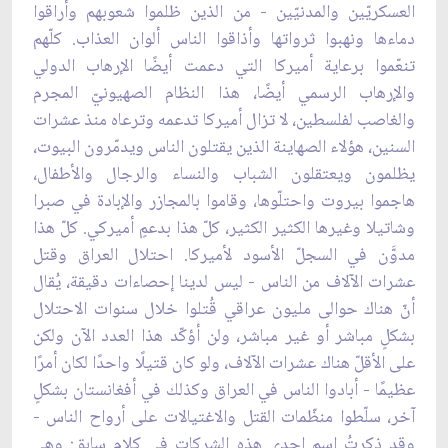
العسكريّين والمدنيّين - من الذين ظلموا شعوبهم وأراقوا
دماءها ونهبوا ثرواتها وأذاقوا الناس ألوان العذاب. كلّهم
تنعّموا برعاية أميركا التي دعمت أيضًا الإرهاب الدولي
والإرهاب الرسمي أيضًا، هذا النظام الصهيونيّ المجرم
والغاصب لفلسطين، لا تزال أميركا تدعمه وترعاه منذ عشرات
السنين، هؤلاء الصهاينة الذين يقتلون الناس ويدمّرون البيوت،
يظلمون ويعتقلون الشباب والنساء والرجال والأطفال،
هاجموا بيروت واحتلّوها، وقاموا بالمجازر والإبادة في صبرا
وشاتيلا وغيرها الكثير الكثير، كلّ هذا بدعمٍ أميركي. كلّ هذا
مدوَّن في السجلّ الأسود لأميركا. احتلال العراق وقتل
عشرات الآلاف من الناس - ليس لدينا إحصاءات دقيقة، يُقال
أنّ هناك حوالى مليون عراقي قُتلوا خلال سنوات الاحتلال
بشكلٍ مباشر أو غير مباشر، ولن أؤكّد هذا العدد الآن ولكن
على الأقلّ هناك عشرات الآلاف، ولو كان قتيلًا واحدًا لكان أمرًا
عظيمًا - أبادوا الناس في العراق وكذلك في أفغانستان بشكلٍ
آخر، سلّطوا منظّمات القتل والاغتيالات على أرواح الناس -
وقد ذكرتُ اسم إحدى هذه الشركات في كلامٍ سابق: وهي