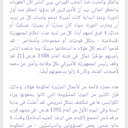
والمكر والخبث ضدّ الشعب الإيراني. يرى الناس الآن العقوبات
والحظر الحالي، بيد أنّ الأميركيين قد بدؤوا الحظر منذ أوّل
الثورة. ومنذ البداية كانت أميركا تدعم وتساند كلّ من يريد
أن يحارب الثورة، سواء كان يساريًّا أم يمينيًّا، عسكريًّا أم
مدنيًّا، لا فرق لديهم أبدًا، كلّ من لديه عداء لنظام الجمهوريّة
الإسلاميّة - بشكل قوميّات أو مجموعات وأشخاص - لقد
قدّموا الدعم لكلّ هؤلاء ما استطاعوا سبيلًا، وما شاهده الناس
بأعينهم مؤخّرًا تمثَّل في فتنة العام 1388 هـ.ش.[1] لقد
وقف رئيس الجمهوريّة الأميركي بكلّ وقاحة وأعلن عن دعمه
لأصحاب الفتنة، والآن لا زالوا يدعمونهم أيضًا.
هذه مجرّد لائحة من الأعمال الشرّيرة لحكومة هؤلاء. وحاليًّا،
فإنّ الكثير من النوايا المشؤومة التي كانوا يخفونها وراء
الكواليس، ها هي تنكشف بشكلٍ تدريجي. لقد أعلنتُ في بداية
السنة وفي اليوم الأوّل من العام 1392 هـ.ش. في مشهد قرب
مرقد ثامن الحجج (الإمام علي الرضا (عليه السلام)) وقلتُ: لا
مانع عندي، بعض المسؤولين والسياسيّين - من الحكومة