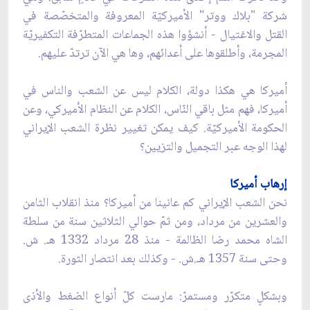
شركة "بلاك ووتر" الأميركيّة المعروفة والمتخصّصة في
القتل والاغتيال - أنشؤوا هذه الجماعات المتطرّفة التكفيريّة
المجرمة، وأطلقوها على أعدائهم، وها هي الآن ترتدّ عليهم.
أميركا هي هكذا دولة، الكلام ليس عن الشعب والناس في
أميركا، فهم مثل باقي النّاس، الكلام عن النظام الأميركي، وعن
الحكومة الأميركيّة. كيف يمكن تغيير نظرة الشعب الإيراني
لهذا الوجه عبر التجميل والتزيين؟
إرهاب أميركا
نحن الشعب الإيراني كم عانينا من أميركا؟ منذ انقلاب الثامن
والعشرين من مرداد، ومن ثمّ حوالي الثلاثين سنة من سلطة
الشاه محمد رضا الظالمة - منذ 28 مرداد 1332 هـ. ش.
وحتى سنة 1357 هـ.ش. - وكذلك بعد انتصار الثورة.
وبشكلٍ متكرّر ومستمرّ: مارست كلّ أنواع الضغط والأذى