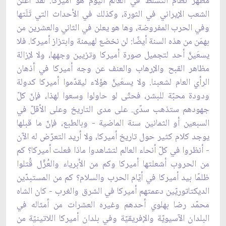
مظهر نظام التسلّط في العالم اليوم هو أميركا. لقد أعلن
الشعب الإيراني في الثورة، وكذلك في الأحداث التي تَلَتها
وفي الحرب المفروضة، وها هو يعلن في الثاني والعشرين من
بهمَن من هذه السنة أيضًا: لن نخضع لهيمنة وابتزاز أميركا. فلا
يسعَينَّ أحد لتجميل صورة أميركا وتزيين وجهها، ولا لإزالة
مظاهر القبح والإرهاب والعنف عن وجه أميركا في أذهان
الرأي العام لشعبنا. ولا يسعَينَّ هؤلاء ليقدّموا أميركا كدولة
ودودة محبّة للبشر، فحتّى لو حاولوا وسعوا لهذا، فإنّ كلّ
جهودهم ستذهب سدًى. على مدى التاريخ وعلى الأقلّ في
السبعين أو الثمانين سنة الماضية - وبالطبع، فإنّ ما قبلها
يوجد كلام كثير حول تاريخ أميركا، ولا أريد التعرّض له الآن
- أنظروا في كلّ أنحاء العالم لتشاهدوا ماذا فعلت أميركا؟ كم
من الحروب أشعلتها أميركا وكم من الأبرياء والعُزَّل قُتلوا
ظلمًا بيد أميركا في أيّام الحرب والسلام؟ كم من المستبدّين
الديكتاتوريّين دعمتهم أميركا في الشرق والغرب - كان الشاه
محمّد رضا بهلوي أحدهم وغيره العشرات من أمثاله في
البلدان الآسيويّة والإفريقيّة وفي بلدان أميركا اللاتينيّة من