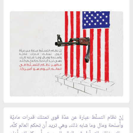
إنّ نظام التسلّط عبارة عن عدّة قوى تمتلك قدرات ماديّة
وأسلحة ومال وما شابه ذلك، وهي تريد أن تحكم العالم كلّه،