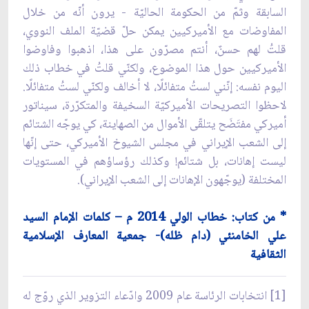
السابقة وثمّ من الحكومة الحاليّة - يرون أنّه من خلال
المفاوضات مع الأميركيين يمكن حلّ قضيّة الملف النووي،
قلتُ لهم حسنٌ، أنتم مصرّون على هذا، اذهبوا وفاوضوا
الأميركيين حول هذا الموضوع، ولكنّي قلتُ في خطاب ذلك
اليوم نفسه: إنّني لستُ متفائلًا، لا أخالف ولكنّي لستُ متفائلًا.
لاحظوا التصريحات الأميركيّة السخيفة والمتكرّرة، سيناتور
أميركي مفتَضَح يتلقّى الأموال من الصهاينة، كي يوجّه الشتائم
إلى الشعب الإيراني في مجلس الشيوخ الأميركي، حتى إنّها
ليست إهانات، بل شتائم! وكذلك رؤساؤهم في المستويات
المختلفة (يوجّهون الإهانات إلى الشعب الإيراني).
* من كتاب: خطاب الولي 2014 م – كلمات الإمام السيد
علي الخامنئي (دام ظله)- جمعية المعارف الإسلامية
الثقافية
[1] انتخابات الرئاسة عام 2009 وادّعاء التزوير الذي روّج له