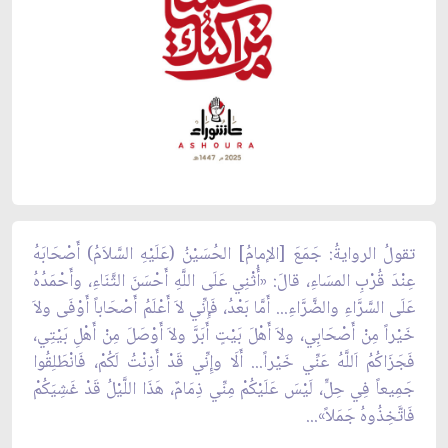
تقولُ الروايةُ: جَمَعَ [الإمامُ] الحُسَيْنُ (عَلَيْهِ السَّلاَمُ) أَصْحَابَهُ
عِنْدَ قُرْبِ المسَاءِ، قالَ: «أُثْنِي عَلَى اللَّهِ أَحْسَنَ الثَّنَاءِ، وأَحْمَدُهُ
عَلَى السَّرَّاءِ والضَّرَّاءِ... أَمَّا بَعْدُ، فَإِنِّي لاَ أَعْلَمُ أَصْحَاباً أَوْفَى ولاَ
خَيْراً مِنْ أَصْحَابِي، ولاَ أَهْلَ بَيْتٍ أَبَرَّ ولاَ أَوْصَلَ مِنْ أَهْلِ بَيْتِي،
فَجَزَاكُمُ اَللَّهُ عَنِّي خَيْراً... أَلَا وإِنِّي قَدْ أَذِنْتُ لَكُمْ، فَانْطَلِقُوا
جَمِيعاً فِي حِلٍّ، لَيْسَ عَلَيْكُمْ مِنِّي ذِمَامٌ، هَذَا اللَّيْلُ قَدْ غَشِيَكُمْ
فَاتَّخِذُوهُ جَمَلاً»...