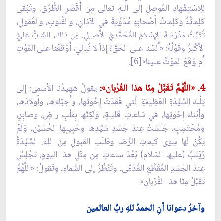
لِلِاسْتِشْهادِ المُوصِلِ إلى اللهِ تعالى مِن أَقْصَرِ الطُّرُق. وتَبْقى
كَلِماتُهُ وكَلِماتُ أَصْحابِهِ مُدَوِّيَةً في الآذانِ، والقُلوبِ، والعُقولِ،
تُثَبِّتُ مَدْرَسَةَ الإِسْلامِ المُحَمَّديِّ الأَصيلِ. مِن ذلكَ، الشّابُّ عليٌّ
الأَكْبَرُ وقَوْلُهُ: «أَلَسْنا على الحَقّ؟ إِذاً لا نُبالي، أَوَقَعْنا على المَوْتِ
أَم وَقَعَ المَوْتُ علينا»[6].
4. «اللَّهُمَّ تَقَبَّلْ مِنّا هذا القُرْبان»:
يقولُ شهيدُنا الأسمى: إِلى
تِلْكَ السَّيِّدَةِ العَظِيمَةِ الّتي فَقَدَتْ إِخْوَتَها، وأَحِبّاءَها، وأَولادَها،
وأَبْناءَ إِخْوَتِها، في سَاعاتٍ قَليلَةٍ، وَلَكِنَّها بِقَلْبٍ راضٍ، وصابِرٍ،
ومُحْتَسِبٍ، جَلَسَتْ عِندَ جَسَدِ سَيِّدِها وحَبِيبِها الحُسَيْن، وَلَمْ
يَكُنْ لَها سِوى كَلِماتِ الرِّضا وطَلَبِ القَبولِ مِنَ الله. السَّيِّدَةُ
زَيْنَبُ (عليها السّلام) بَعْدَ ساعاتٍ مِن مِثْلِ هذا اليومِ، تَجْلِسُ
عِندَ الجَسَدِ المُقَطَّعِ المُدَمّى، وتَنْظُرُ إلى السَّماءِ، وتَقولُ: «اللَّهُمَّ
تَقَبَّلْ مِنّا هذا القُرْبان».
وآخرُ دعوانا أنِ الحمدُ للهِ ربِّ العالمين