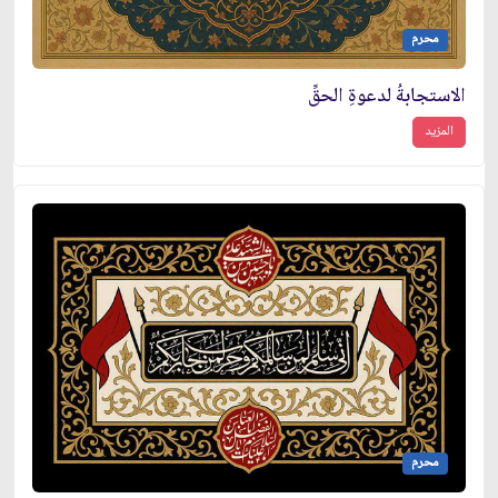
محرم
الاستجابةُ لدعوةِ الحقِّ
المزيد
محرم