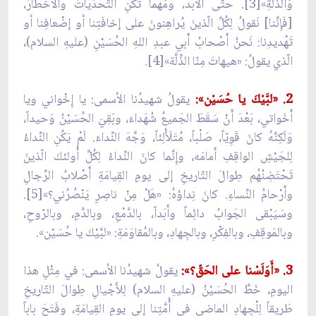
وَالذِّلَّةِ»[3]. حتّى الأبَد، ومَهما تَكُنِ التَّحَدِّياتُ والأخطارُ،
[فَإِنَّنا] نَقولُ لِكُلِّ الّذينَ يُراهِنونَ على إخافَتِنا أو إضْعافِنا أو
تَهْديدِنا: نَحنُ أَصْحابُ أَبي عبدِ اللهِ الحُسَيْنِ (عليهِ السلام)،
الّذي يقولُ: «هيهاتَ مِنّا الذِّلَّة»[4].
2. «لبَّيْكَ يا حُسَيْن»:
يقولُ شهيدُنا الأسمى: يا إِخْواني ويا
أَخَواتي، بَعْدَ أَنْ سَقَطَ الجَميعُ شُهَداءَ، وبَقِيَ الحُسَيْنُ وَحيداً،
وَلَكِنَّهُ كانَ قَوِيّاً، صَلْباً، مُتَلَأْلِئاً، وَجَّهَ النِّداءَ. لَمْ يَكُنِ النِّداءُ
لِلجَيْشِ الواقِفِ أَمامَه، وإِنَّما كانَ النِّداءُ لِكُلِّ أُولئكَ الّذينَ
تَحْتَضِنُهُم طِوالَ التّاريخِ إلى يومِ القِيامَةِ أَصْلابُ الرِّجالِ
وأَرْحامُ النِّساءِ. كانَ نِداؤهُ: «هَلْ مِنْ ناصِرٍ يَنْصُرُني؟»[5].
وسَيَبْقى الجَوابُ دائِماً وأَبَداً، بالدَّمْعِ، وبالدَّمِ، وبالرّوحِ،
وبالمَوقِفِ، وبالفِكْرِ، وبالجِهادِ، وبالمُقاوَمَةِ: «لبَّيْكَ يا حُسَيْن».
3. «أَوَلَسْنا على الحَقّ؟»:
يقولُ شهيدُنا الأسمى: في مِثْلِ هذا
اليومِ، خَطَّ الحُسَيْنُ (عليهِ السلام) لِلأَجْيالِ طِوالَ التّاريخِ
طَريقاً لِلْجِهادِ الماضي في أُمَّتِنا إلى يومِ القِيامَةِ، وفَتَحَ باباً