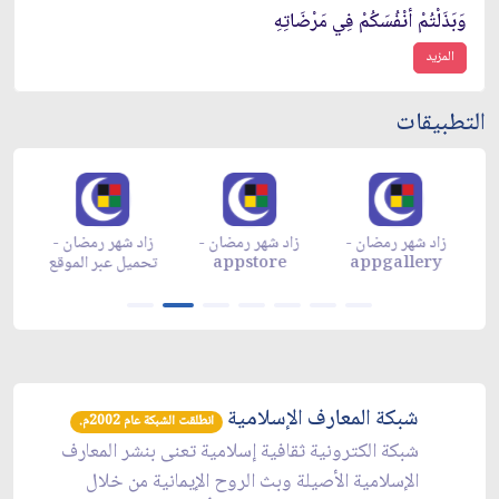
وَبَذَلْتُمْ أَنْفُسَكُمْ فِي مَرْضَاتِهِ
المزيد
التطبيقات
زاد شهر رمضان -
زاد شهر رمضان -
زاد شهر رمضان -
م
appgallery
appstore
تحميل عبر الموقع
تح
شبكة المعارف الإسلامية
انطلقت الشبكة عام 2002م.
شبكة الكترونية ثقافية إسلامية تعنى بنشر المعارف
الإسلامية الأصيلة وبث الروح الإيمانية من خلال