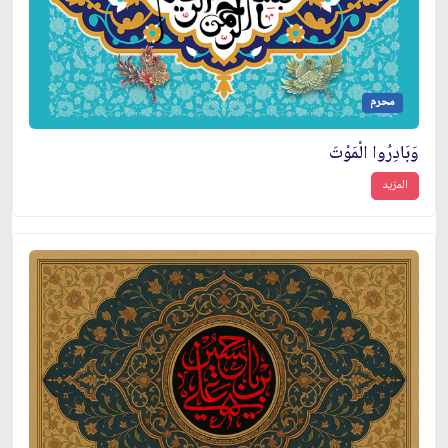
محرم
وَبَادِرُوا الْمَوْتَ
المزيد