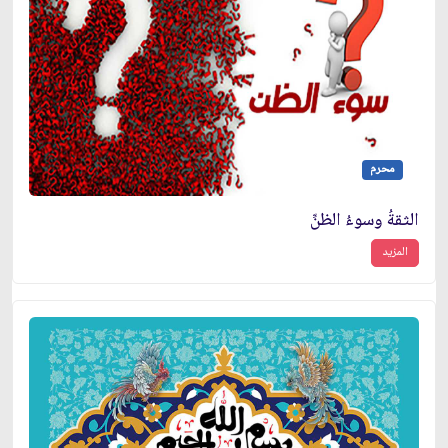
محرم
الثقةُ وسوءُ الظنِّ
المزيد