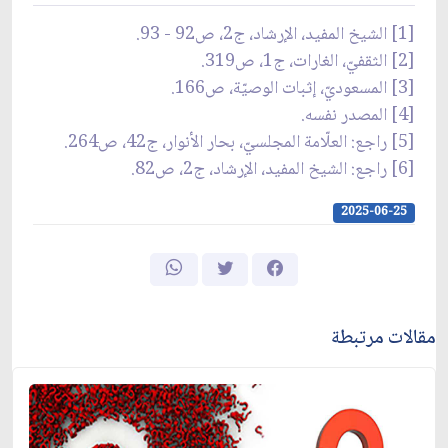
[1] الشيخ المفيد، الإرشاد، ج2، ص92 - 93.
[2] الثقفيّ، الغارات، ج‏1، ص319.
[3] المسعوديّ، إثبات الوصيّة، ص166.
[4] المصدر نفسه.
[5] راجع: العلّامة المجلسيّ، بحار الأنوار، ج42، ص264.
[6] راجع: الشيخ المفيد، الإرشاد، ج2، ص82.
2025-06-25
مقالات مرتبطة