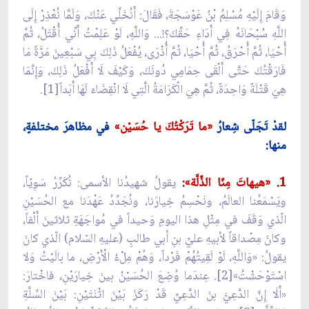
وَقَامَ إِلَيْهِ مُسْلِمُ بْنُ عَوْسَجَةَ، فَقَالَ: أَنُخَلِّي عَنْكَ، وَلَمَّا نُعْذِرْ إِلَى
اللَّهِ سُبْحَانَهُ فِي أَدَاءِ حَقِّكَ؟!... وَاللَّهِ، لَوْ عَلِمْتُ أَنِّي أُقْتَلُ، ثُمَّ
أُحْيَا، ثُمَّ أُحْرَقُ، ثُمَّ أُحْيَا، ثُمَّ أُذْرَى، يُفْعَلُ ذَلِكَ بِي سَبْعِينَ مَرَّةً مَا
فَارَقْتُكَ حَتَّى أَلْقَى حِمَامِي دُونَكَ، وَكَيْفَ لَا أَفْعَلُ ذَلِكَ، وَإِنَّمَا
هِيَ قَتْلَةٌ وَاحِدَةٌ، ثُمَّ هِيَ الْكَرَامَةُ الَّتِي لَا انْقِضَاءَ لَهَا أَبَداً[1].
لقدْ تَجَلّى شِعارُ
«ما تَرَكْتُكَ يا حُسَيْن»
في مظاهرَ مختلفةٍ،
منها:
1. «هيهاتَ مِنّا الذِّلَّة»:
يقولُ شهيدُنا الأسمى: نُكَرِّرُ سَوِيّاً،
ويَسْمَعُنا العالَمُ، ونَحْسِمُ خِيارَنا، ونُجَدِّدُ عَهْدَنا مع الحُسَيْنِ
الّذي وَقَفَ في مِثْلِ هذا اليومِ وَحيداً في مُواجَهَةِ ثلاثينَ أَلْفاً،
وكانَ مِصْداقاً لأبيهِ عليِّ بنِ أبي طالبٍ (عليهِ السّلام) الّذي كانَ
يقولُ: «وَاللَّهِ، لَوْ لَقِيتُهُمْ فَرْداً، وَهُمْ مِلْءُ الْأَرْضِ، ما بالَيْتُ وَلا
اسْتَوْحَشْتُ»[2]. عِندَما وُضِعَ الحُسَيْنُ بينَ خِيارَيْنِ، فاخْتارَ:
«أَلَا إِنَّ الدَّعِيَّ بنَ الدَّعِيِّ قَدْ رَكَزَ بَيْنَ اثْنَتَيْنِ: بَيْنَ السِّلَّةِ