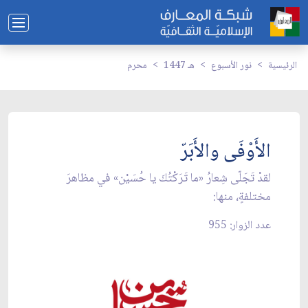
الرئيسية
نور الأسبوع
1447 هـ
محرم
الأَوْفَى والأَبَرّ
لقدْ تَجَلّى شِعارُ «ما تَرَكْتُكَ يا حُسَيْن» في مظاهرَ
مختلفةٍ، منها:
عدد الزوار: 955