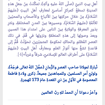
أهلِ بيتِ النبيِّ (صلّى اللهُ عليهِ وآلهِ)، تمكَّنَتْ مِنْ جعلِ هذهِ
المدينةِ تسطعُ كمركزٍ أساسيٍّ لمعارفِ أهلِ البيتِ (عليهمُ
السَّلامُ)، مِنْ خلالِ حركتِها بينَ الأتباعِ والأصحابِ والمحبّينَ
للأئمّةِ (عليهمُ السَّلامُ)، ومسيرِها بينَ المدنِ المختلفةِ، ونثرِ
بذورِ المعرفةِ والولايةِ بينَ الناسِ على امتدادِ هذا المسيرِ،
وبعدَ وصولِها إلى هذهِ المنطقةِ ونزولِها في قُمّ. في ذلكَ
العصرِ المُظلمِ والحالكِ لحكومةِ المتجبّرينَ، تحوّلَتْ قُمُّ إلى
قاعدةٍ تشعُّ منها أنوارُ العلمِ ومعارفُ أهلِ البيتِ (عليهمُ
السَّلامُ) على أطرافِ العالمِ الإسلاميِّ، شرقاً وغرباً»
[4].
نُباركُ لمولانا صاحبِ العصرِ والزَّمانِ (عجَّلَ اللهُ تعالى فرجَهُ)،
ولوليِّ أمرِ المسلمينَ، وللمجاهدينَ جميعاً، ذِكرى وِلادةِ فاطمةَ
المعصومةِ في الأوّلِ مِنْ ذي القعدةِ عامَ 173 للهجرةِ.
وآخرُ دعوانا أنِ الحمدُ للهِ ربِّ العالمين