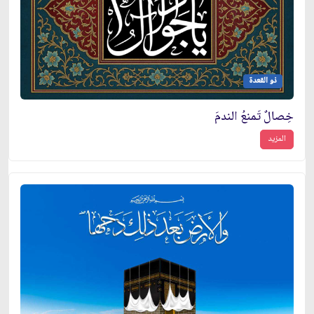
ذو القعدة
خِصالٌ تَمنعُ الندمَ
المزيد