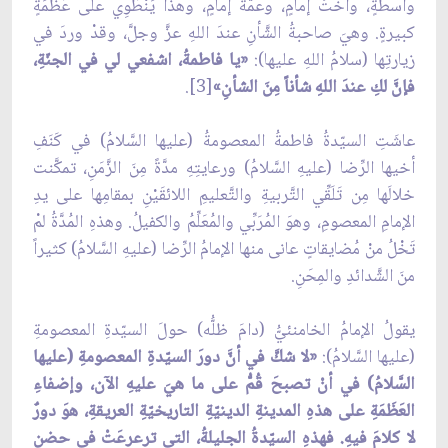
واسطةٍ، وأُختُ إمامٍ، وعمَّةُ إمامٍ، وهذا يَنْطَوِي على عَظَمَةٍ
كبيرةٍ. وهيَ صاحبةُ الشَّأنِ عندَ اللهِ عزَّ وجلَّ، وقدْ وردَ في
زيارتِها (سلامُ اللهِ عليها):
«يا فاطمةُ، اشفعي لي في الجنّةِ،
فإنَّ لكِ عندَ اللهِ شأناً مِنَ الشأنِ»
[3].
عاشَتِ السيّدةُ فاطمةُ المعصومةُ (عليها السَّلامُ) في كَنَفِ
أخيها الرِّضا (عليهِ السَّلامُ) ورعايتِهِ مدَّةً مِنَ الزَّمَنِ، تمكَّنت
خلالَها مِن تَلَقِّي التَّربيةِ والتَّعليمِ اللائقَيْنِ بمقامِها على يدِ
الإمامِ المعصومِ، وهوَ المُرَبِّي والمُعَلِّمُ والكفيلُ. وهذهِ المُدَّةُ لمْ
تَخْلُ منْ مُضايقاتٍ عانى منها الإمامُ الرِّضا (عليهِ السَّلامُ) كثيراً
منَ الشَّدائدِ والمِحَنِ.
يقولُ الإمامُ الخامنئيُّ (دامَ ظلُّه) حولَ السيّدةِ المعصومةِ
(عليها السَّلامُ):
«لا شكَّ في أنَّ دورَ السيّدةِ المعصومةِ (عليها
السَّلامُ) في أنْ تصبحَ قُمُّ على ما هيَ عليهِ الآن، وإضفاءِ
العَظَمَةِ على هذهِ المدينةِ الدينيّةِ التاريخيّةِ العريقةِ، هوَ دورٌ
لا كلامَ فيهِ. فهذهِ السيّدةُ الجليلةُ، التي ترعرعَتْ في حضنِ