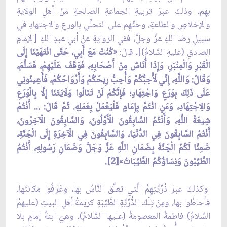
بهِم، وذلكَ عبرَ تربيةِ الجماعةِ الصالحةِ منْ أهلِ الولايةِ
والإخلاصِ والطاعةِ، وحثِّهِم على التحلِّي بالورعِ والاجتهادِ في
سبيلِ رضا اللهِ عزَّ وجلَّ، ففي الروايةِ عنْ أبي عبدِ اللهِ [الإمامِ
الصادقِ (عليهِ السَّلامُ)]، قالَ:
«كُنْتُ مَعَ أَبِي، حَتَّى انْتَهَيْنَا إِلَى
الْقَبْرِ وَالْمِنْبَرِ، وَإِذَا أُنَاسٌ مِنْ أَصْحَابِهِ، فَوَقَفَ عَلَيْهِمْ، فَسَلَّمَ،
وَقَالَ: وَاللَّهِ، إِنِّي لَأُحِبُّكُمْ وَأُحِبُّ رِيحَكُمْ وَأَرْوَاحَكُمْ، فَأَعِينُونِي
عَلَى ذَلِكَ بِوَرَعٍ وَاجْتِهَادٍ؛ فَإِنَّكُمْ لَنْ تَنَالُوا وَلَايَتَنَا إِلَّا بِالْوَرَعِ
وَالِاجْتِهَادِ، وَمَنِ ائْتَمَّ بِإِمَامٍ فَلْيَعْمَلْ بِعَمَلِهِ. ثُمَّ قَالَ: ... أَنْتُمْ
شِيعَةُ اللَّهِ، وَأَنْتُمُ السَّابِقُونَ الْأَوَّلُونَ، وَالسَّابِقُونَ الْآخِرُونَ،
أَنْتُمُ السَّابِقُونَ فِي الدُّنْيَا، وَالسَّابِقُونَ فِي الْآخِرَةِ إِلَى الْجَنَّةِ،
ضَمِنَّا لَكُمُ الْجَنَّةَ بِضَمَانِ اللَّهِ عَزَّ وَجَلَّ وَضَمَانِ رَسُولِهِ، أَنْتُمُ
الطَّيِّبُونَ وَنِسَاؤُكُمُ الطَّيِّبَاتُ»[2].
وكذلكَ عبرَ ذُرِّيَّتِهِمُ الَّتي تعلَّق النَّاسُ بها، وعَرَفُوا مكانتَها،
فأحاطُوا بها، ومِنْ تِلْكَ الذُّرِّيَّةِ الطَّيِّبَةِ كريمةُ أهلِ البيتِ (عليهمُ
السَّلامُ) فاطمةُ المعصومةُ (عليها السَّلامُ)، وهيَ ابنةُ إمامٍ بلا