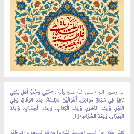
عنْ رسولِ اللهِ (صلّى اللهُ عليهِ وآلهِ):
«حُبِّي وَحُبُّ أَهْلِ بَيْتِي
نَافِعٌ فِي سَبْعَةِ مَوَاطِنَ، أَهْوَالُهُنَّ عَظِيمَةٌ: عِنْدَ الْوَفَاةِ، وَفِي
الْقَبْرِ، وَعِنْدَ النُّشُورِ، وَعِنْدَ الْكِتَابِ، وَعِنْدَ الْحِسَابِ، وَعِنْدَ
الْمِيزَانِ، وَعِنْدَ الصِّرَاطِ»
[1].
لقدْ أحكمَ أهلُ البيتِ (عليهمُ السَّلامُ) علاقةَ الشيعةِ وارتباطَهُم