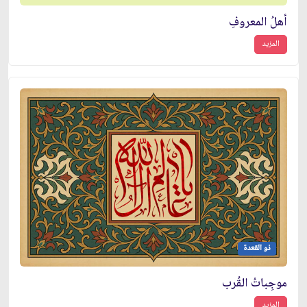
أهلُ المعروفِ
المزيد
ذو القعدة
موجِباتُ القُرب
المزيد