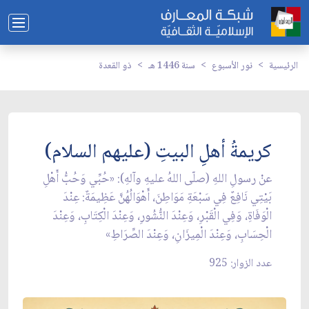
الرئيسية
نور الأسبوع
سنة 1446 هـ
ذو القعدة
كريمةُ أهلِ البيتِ (عليهم السلام)
عنْ رسولِ اللهِ (صلّى اللهُ عليهِ وآلهِ): «حُبِّي وَحُبُّ أَهْلِ
بَيْتِي نَافِعٌ فِي سَبْعَةِ مَوَاطِنَ، أَهْوَالُهُنَّ عَظِيمَةٌ: عِنْدَ
الْوَفَاةِ، وَفِي الْقَبْرِ، وَعِنْدَ النُّشُورِ، وَعِنْدَ الْكِتَابِ، وَعِنْدَ
الْحِسَابِ، وَعِنْدَ الْمِيزَانِ، وَعِنْدَ الصِّرَاطِ»
عدد الزوار: 925