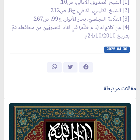
[1] الشيخ الصدوق، الأمالي، ص10.
[2] الشيخ الكلينيّ، الكافي، ج8، ص212.
[3] العلّامة المجلسيّ، بحار الأنوار، ج99، ص267.
[4] من كلامٍ له (دام ظلّه) في لقاء التعبويّين من محافظة قمّ،
بتاريخ 24/10/2010م.
2025-04-30
مقالات مرتبطة