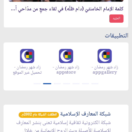
كلمة الإمام الخامنئيّ (دام ظلّه) في لقاء جمعٍ من مدّاحي أهل البيت (عليهم السلام)
المزيد
التطبيقات
زاد شهر رمضان -
زاد شهر رمضان -
زاد شهر رمضان -
م
appgallery
appstore
تحميل عبر الموقع
تح
شبكة المعارف الإسلامية
انطلقت الشبكة عام 2002م.
شبكة الكترونية ثقافية إسلامية تعنى بنشر المعارف
الإسلامية الأصيلة وبث الروح الإيمانية من خلال