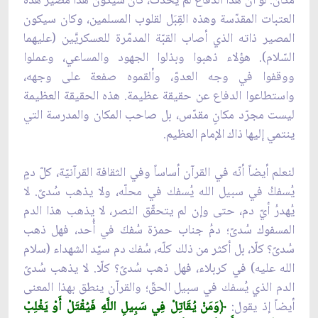
مكان. لو أنّ هذا الدفاع لم يحدث، كان سيكون هذا مصير هذه
العتبات المقدّسة وهذه القِبَل لقلوب المسلمين، وكان سيكون
المصير ذاته الذي أصاب القبّة المدمّرة للعسكريَّين (عليهما
السّلام). هؤلاء ذهبوا وبذلوا الجهود والمساعي، وعملوا
ووقفوا في وجه العدوّ، وألقموه صفعة على وجهه،
واستطاعوا الدفاع عن حقيقة عظيمة. هذه الحقيقة العظيمة
ليست مجرّد مكانٍ مقدّس، بل صاحب المكان والمدرسة التي
ينتمي إليها ذاك الإمام العظيم.
لنعلم أيضاً أنّه في القرآن أساساً وفي الثقافة القرآنيّة، كلّ دمٍ
يُسفكُ في سبيل الله يُسفك في محلّه، ولا يذهب سُدىً. لا
يُهدرُ أيّ دم، حتى وإن لم يتحقّق النصر، لا يذهب هذا الدم
المسفوك سُدىً؛ دمُ جناب حمزة سُفكَ في أُحد، فهل ذهب
سُدىً؟ كلّا، بل أكثر من ذلك كلّه، سُفك دم سيّد الشهداء (سلام
الله عليه) في كربلاء، فهل ذهب سُدىً؟ كلّا. لا يذهب سُدىً
الدم الذي يُسفك في سبيل الحقّ؛ والقرآن ينطق بهذا المعنى
أيضاً إذ يقول:
﴿وَمَنْ يُقَاتِلْ فِي سَبِيلِ اللَّهِ فَيُقْتَلْ أَوْ يَغْلِبْ