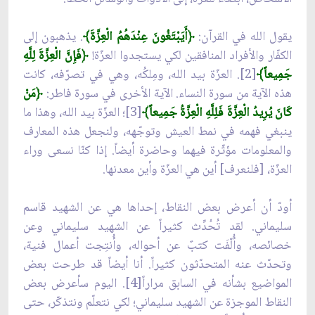
يقول الله في القرآن:
﴿أَيَبْتَغُونَ عِنْدَهُمُ الْعِزَّةَ﴾
. يذهبون إلى
الكفّار والأفراد المنافقين لكي يستجدوا العزّة!
﴿فَإِنَّ الْعِزَّةَ لِلَّهِ
جَمِيعاً﴾
[2]. العزّة بيد الله، ومِلكُه، وهي في تصرّفه، كانت
هذه الآية من سورة النساء. الآية الأخرى في سورة فاطر:
﴿مَنْ
كَانَ يُرِيدُ الْعِزَّةَ فَلِلَّهِ الْعِزَّةُ جَمِيعاً﴾
[3]؛ العزّة بيد الله، وهذا ما
ينبغي فهمه في نمط العيش وتوجّهه، ولنجعل هذه المعارف
والمعلومات مؤثّرة فيهما وحاضرة أيضاً. إذا كنّا نسعى وراء
العزّة، [فلنعرف] أين هي العزّة وأين معدنها.
أودّ أن أعرض بعض النقاط، إحداها هي عن الشهيد قاسم
سليماني. لقد تُحُدِّث كثيراً عن الشهيد سليماني وعن
خصائصه، وأُلّفَت كتبٌ عن أحواله، وأُنتِجت أعمال فنية،
وتحدّث عنه المتحدّثون كثيراً. أنا أيضاً قد طرحت بعض
المواضيع بشأنه في السابق مراراً[4]. اليوم سأعرض بعض
النقاط الموجزة عن الشهيد سليماني؛ لكي نتعلّم ونتذكّر، حتى