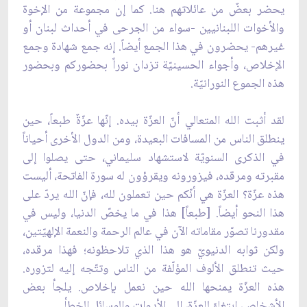
يحضر بعضٌ من عائلاتهم هنا. كما إن مجموعة من الإخوة
والأخوات اللبنانيين -سواء من الجرحى في أحداث لبنان أو
غيرهم- يحضرون في هذا الجمع أيضاً. إنه جمع شهادة وجمع
الإخلاص، وأجواء الحسينيّة تزدان نوراً بحضوركم وبحضور
هذه الجموع النورانيّة.
لقد أثبت الله المتعالي أنّ العزّة بيده. إنّها عزّةٌ طبعاً، حين
ينطلق الناس من المسافات البعيدة، ومن الدول الأخرى أحياناً
في الذكرى السنويّة لاستشهاد سليماني، حتى يصلوا إلى
مقبرته ومرقده، فيزورونه ويقرؤون له سورة الفاتحة، أليست
هذه عزّة؟ العزّة هي أنّكم حين تعملون لله، فإنّ الله يردّ على
هذا النحو أيضاً. [طبعاً] هذا في ما يخصّ الدنيا، وليس في
مقدورنا تصوّر مقاماته الآن في عالم الرحمة والنعمة الإلهيّتين،
ولكن ثوابه الدنيويّ هو هذا الذي تلاحظونه؛ فهذا مرقده،
حيث تنطلق الألوف المؤلّفة من الناس وتتّجه إليه لتزوره.
هذه العزّة يمنحها الله حين نعمل بإخلاص. يلجأ بعض
الأشخاص، ابتغاءً للعزّة، إلى الأدوات والوسائل الخطأ.