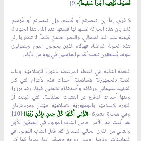
فَسَوْفَ نُؤْتِيهِ أَجْراً عَظِيماً﴾
[9].
لا فرق، إذاً، إن انتصرتم أو قُتلتم، وإن انتصرتم أو هُزمتم،
ذلك بأن هذه الحركة نفسها لها قيمتها عند الله. هذا الجهاد له
قيمته عند الله المتعالي، والنصر حتميٌّ طبعاً. لا تنظروا إلى
هذه الجولة الباطلة، فهؤلاء الذين يجولون اليوم ويصولون،
سوف يُسحقون تحت أقدام المؤمنين في يومٍ من الأيّام.
النقطة التالية هي النقطة المرتبطة بالثورة الإسلاميّة، وذات
الصلة بالجمهوريّة الإسلاميّة. أحداث هذه الأعوام التي كان
الشهيد سليماني ورفاقه وأصدقاؤه نشطين فيها، وقد برزوا،
ومنها أحداث الدفاع عن العتبات المقدّسة، التي أثبتت أنّ
الثورة الإسلاميّة والجمهوريّة الإسلاميّة حيّتان ومزدهرتان،
وهي شجرة مثمرة؛
﴿تُؤْتِي أُكُلَهَا كُلَّ حِينٍ بِإِذْنِ رَبِّهَا﴾
[10].
لقد أثبت هذا الأمر. خاض الشاب المولود في العقدَين الأوّل
والثاني من القرن الحالي الميدانَ كما فعل الشاب المولود في
الثمانينات، وناضل وبذل روحه وضحّى بها. تماماً كما كان