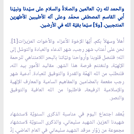
والحمد لله ربّ العالمين والصلاةُ والسلام على سيّدنا ونبيّنا
أبي القاسم المصطفى محمّد وعلى آله الأطيبين الأطهرين
المنتجبين، [ولا] سيّما بقيّة الله في الأرضين.
أهلاً وسهلاً بكم، أيّها الإخوة الأعزاء والأخوات العزيزات[1].
نحن على أعتاب شهر رجب، شهر الدعاء والعبادة والتوسّل إلى
الله؛ فلنصل قلوبنا وأرواحنا ونيّاتنا بالبحر اللامتناهي للرحمة
الإلهيّة، ولنغتنم فرصة هذا الشهر. مقاليد الأمور بيد الله،
فلنطلب من الله الهمّة والقدرة والتوفيق للعبادة. أدعية شهر
رجب مفعمة بالمضامين والمفاهيم السامية والمعارف الإلهية
والإسلامية الرفيعة، فاطلبوا من الله العافية والتوفيق
والنصر.
يُعقد اجتماع اليوم في مناسبة الذكرى السنويّة لاستشهاد
شهيدنا العزيز، الشهيد سليماني، والذكرى السنويّة لاستشهاد
مجموعة من زوّار مرقد الشهيد سليماني في العام الماضي، إذْ