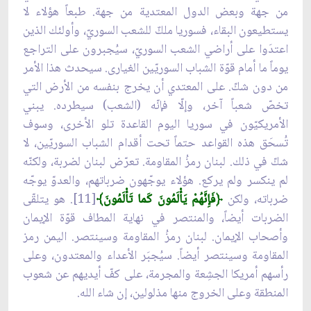
من جهة وبعض الدول المعتدية من جهة. طبعاً هؤلاء لا
يستطيعون البقاء، فسوريا ملكٌ للشعب السوريّ، وأولئك الذين
اعتدَوا على أراضي الشعب السوريّ، سيُجبرون على التراجع
يوماً ما أمام قوّة الشباب السوريّين الغيارى. سيحدث هذا الأمر
من دون شكّ. على المعتدي أن يخرج بنفسه من الأرض التي
تخصّ شعباً آخر، وإلّا فإنّه (الشعب) سيطرده. يبني
الأمريكيّون في سوريا اليوم القاعدة تلو الأخرى، وسوف
تُسحَق هذه القواعد حتماً تحت أقدام الشباب السوريّين، لا
شكّ في ذلك. لبنان رمزُ المقاومة. تعرّض لبنان لضربة، ولكنّه
لم ينكسر ولم يركع. هؤلاء يوجّهون ضرباتهم، والعدوّ يوجّه
ضرباته، ولكن
﴿فَإِنَّهُمْ يَأْلَمُونَ كَما تَأْلَمُونَ﴾
[11]. هو يتلقّى
الضربات أيضاً، والمنتصر في نهاية المطاف قوّة الإيمان
وأصحاب الإيمان. لبنان رمزُ المقاومة وسينتصر. اليمن رمز
المقاومة وسينتصر أيضاً. سيُجبَر الأعداء والمعتدون، وعلى
رأسهم أمريكا الجشِعة والمجرمة، على كفّ أيديهم عن شعوب
المنطقة وعلى الخروج منها مذلولين، إن شاء الله.