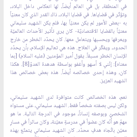
في المنطقة، بل في العالم أيضاً، لها انعكاس داخل البلاد،
وتؤثّر في قضاياها. في قضايا البلاد، ذاك القدر الذي كان معنيّاً
به -بعض الأمور لم يكن معنيّاً بها، فلم يكن الشهيد سليماني
معنيّاً بالقضايا الاقتصاديّة- كان يرى تأثير الأحداث العالميّة
ويعرفها ويحسبها ويتعامل معها. كان يحدّد الخطر من خارج
الحدود، ويفكّر في العلاج. هذه هي تعاليم الإسلام، بأن يحدّد
الإنسان الخطر مسبقاً. يقول أمير المؤمنين (عليه السلام) [بما
معناه]: إنّني لا أسهو وأغفو بواسطة هدهدة العدوّ[8]. هكذا
كان، وهذه إحدى خصائصه أيضاً. هذه بعض خصائص هذا
الشهيد العزيز.
نعم، هذه الخصائص كانت متوافرة لدى الشهيد سليماني،
ولكن ليس بصفته شخصاً فقط. الشهيد سليماني، على مستواه
الشخصيّ وبوصفه إنساناً، موجود في الدرجة التالية. ما هو
مهمّ هو أنّه كان عضواً في مدرسةٍ معيّنة، وكان سائراً في مسارٍ
معيّن باتّجاه هدفٍ محدّد. كان الشهيد سليماني يتمتّع بهذه