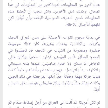
هناك كثير من المعلومات، لدينا كثير من المعلومات في هذا
المجال، وكذلك لدى الآخرين، ولكن يجب أن تُحفظ هذه
المعلومات ضمن المعارف السياسيّة للبلاد، وأن تُوثَّق؛ لكي
تفهمها الأجيال اللاحقة.
في بداية هجوم القوّات الأجنبيّة على مدن العراق، النجف
وكربلاء والكاظميّة وبغداد وغيرها، كان هناك مجموعة
صغيرة ومعدودة من الشباب في النجف قد تحصّنوا في
الصحن المطهّر لأمير المؤمنين (عليه السلام)، وكانوا خالي
الوفاض؛ لا سلاح ولا طعام مناسبَين، عندها شعر سليماني
بالتكليف. بدأ بالتواصل معهم، وساعدهم وأنقذهم. طبعاً كانت
هناك حركة مهمّة وفعّالة جدّاً أدّتها المرجعيّة في ذلك الحين،
وكانت مهمّة جدّاً ومؤثّرة، ولكنّ سليماني هو من دخل الميدان
أوّلاً.
لم تكن أمريكا قد أتت إلى العراق من أجل إسقاط صدّام ثمّ