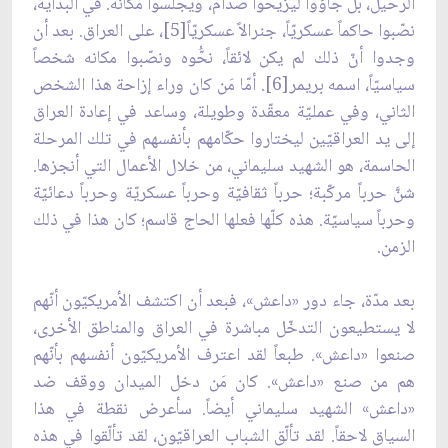
الرحيل، بل جاؤوا ليزيحوا صدّام، ويجلسوا مكانه. في البداية،
نصّبوا حاكماً عسكريّاً، جنرالاً عسكريّاً[5]، على العراق. بعد أن
وجدوا أنّ ذلك لم يكن لائقاً، نحُّوه ونصّبوا مكانه شخصاً
سياسيّاً، اسمه بريمر[6]. أمّا مَن كان وراء إزاحة هذا الشخص
الثاني، وفي عمليّة معقّدة وطويلة، وساعد في إعادة العراق
إلى يد العراقيّين ليختاروا حكّامهم بأنفسهم في تلك المرحلة
الحاسمة، هو الشهيد سليماني، من خلال الأعمال التي أنجزها.
شنَّ حرباً مركّبة؛ حرباً ثقافيّة وحرباً عسكريّة وحرباً دعائيّة
وحرباً سياسيّة. هذه كلّها فعلها الحاج قاسم؛ كان هذا في ذلك
الزمن.
بعد مدّة، جاء دور «داعش»، فبعد أن اكتشف الأمريكيّون أنّهم
لا يستطيعون التدخّل مباشرة في العراق والمناطق الأخرى،
صنعوا «داعش». طبعاً لقد اعترف الأمريكيّون أنفسهم بأنّهم
هم من صنع «داعش». كان مَن دخل الميدان ووقف ضد
«داعش» الشهيد سليماني أيضاً. سأعرض نقطة في هذا
السياق لاحقاً. لقد تألّق الشباب العراقيّون، لقد تألّقوا في هذه