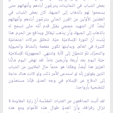
بعض الشباب في الثمانينات يترجّون آباءهم وأمّهاتهم حتى
يسمحوا لهم بالذهاب إلى الجبهة، كان بعض الشباب في
العقدَين الأوّلَين من القرن الحالي يترجّون آباءهم وأمّهاتهم
أيضاً. كان الشهيد حججي يقبّل قدم أمّه حتّى تسمح له
بالذهاب إلى الجبهة، وأن يذهب ليقاتل ويدافع عن الحرم. هذا
يُثبت أنّ الثورة الإسلاميّة حيّة. تنطلق حركات اجتماعيّة
كثيرة في العالم، وبدايتها تكون مفعمة بالنشاط والحيويّة
والتحرّك، ثمّ تتحوّل إلى كآبة وتنتهي. الجمهوريّة الإسلاميّة
حيّة اليوم بعد أربعة وأربعين عاماً. لقد نهض اليوم شابُّنا
العزيز هذا أيضاً، وهكذا هو حتماً حال الملايين من الشباب
الذين يقولون إنّه لو استدعى الأمر ذلك، ولو كانت هناك حاجة
إلى الدفاع عن الإسلام في وجه العدوّ، فإنّنا مستعدّون
للتضحية بأرواحنا.
لقد أثبت المدافعون عن العتبات المقدّسة أنّ راية المقاومة لا
تزال رفرافة، وأنّ العدوّ طوال هذه الأعوام ومع هذه