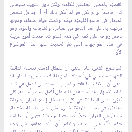
القضيّة بالمعنى الحقيقيّ للكلمة؛ ولكنّ دور الشهيد سليماني
كان حاسماً. لو لم يكن هو، لما أَمكَن ذلك؛ أي أن يدخل شخص
الميدان في حادثةٍ إقليميّة مهمّة، وكانت حياة المنطقة وموتها
مرتهنة به، على هذا النحو من المبادرة والشجاعة والقوّة، وهو
يحمل روحه على كفّه. في هذه السنوات، حدثت أمور غريبة
في هذه المواجهات التي تمّ الحديث عنها. هذا الموضوع
الأوّل.
الموضوع الثاني، ماذا يعني أن تتمثّل الاستراتيجيّة الدائمة
للشهيد سليماني في أنشطته الجهاديّة لإحياء جبهة المقاومة؟
يعني أن يوظّف الطاقات والشباب المستعدّين للعمل في تلك
البلاد نفسها، وقد أجاد فعل ذلك على أكمل وجه وأحسنه. كان
يُعبّئ القوى الوطنيّة في كلّ بلد يدخل إليه؛ العراق بطريقة
معيّنة، وفي سوريا بطريقة أخرى، وفي لبنان بطريقة مختلفة.
حسناً، في العراق مثلاً، أصدرت المرجعيّة فتوى أو أطلقت
حكماً بأنّه على الشباب والناس أن يأتوا ويقفوا في وجه
«داعش». حسناً، انطلق الآلاف من الشباب، ولكن ما الذي كان