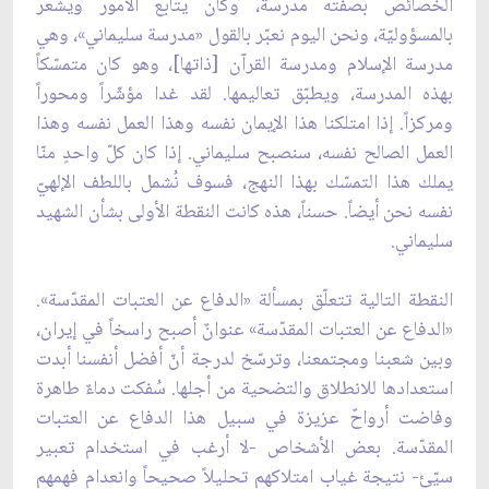
الخصائص بصفته مدرسة، وكان يتابع الأمور ويشعر
بالمسؤوليّة، ونحن اليوم نعبّر بالقول «مدرسة سليماني»، وهي
مدرسة الإسلام ومدرسة القرآن [ذاتها]، وهو كان متمسّكاً
بهذه المدرسة، ويطبّق تعاليمها. لقد غدا مؤشّراً ومحوراً
ومركزاً. إذا امتلكنا هذا الإيمان نفسه وهذا العمل نفسه وهذا
العمل الصالح نفسه، سنصبح سليماني. إذا كان كلّ واحدٍ منّا
يملك هذا التمسّك بهذا النهج، فسوف نُشمل باللطف الإلهيّ
نفسه نحن أيضاً. حسناً، هذه كانت النقطة الأولى بشأن الشهيد
سليماني.
النقطة التالية تتعلّق بمسألة «الدفاع عن العتبات المقدّسة».
«الدفاع عن العتبات المقدّسة» عنوانٌ أصبح راسخاً في إيران،
وبين شعبنا ومجتمعنا، وترسّخ لدرجة أنّ أفضل أنفسنا أبدت
استعدادها للانطلاق والتضحية من أجلها. سُفكت دماءٌ طاهرة
وفاضت أرواحٌ عزيزة في سبيل هذا الدفاع عن العتبات
المقدّسة. بعض الأشخاص -لا أرغب في استخدام تعبير
سيّئ- نتيجة غياب امتلاكهم تحليلاً صحيحاً وانعدام فهمهم