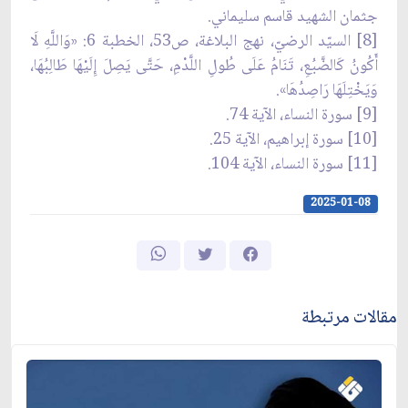
جثمان الشهيد قاسم سليماني.
[8] السيّد الرضيّ، نهج البلاغة، ص53، الخطبة 6: «وَاللَّهِ لَا
أَكُونُ كَالضَّبُعِ، تَنَامُ عَلَى طُولِ اللَّدْمِ، حَتَّى يَصِلَ إِلَيْهَا طَالِبُهَا،
وَيَخْتِلَهَا رَاصِدُهَا‌».
[9] سورة النساء، الآية 74.
[10] سورة إبراهيم، الآية 25.
[11] سورة النساء، الآية 104.
2025-01-08
مقالات مرتبطة