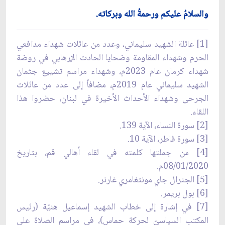
والسلامُ عليكم ورحمةُ الله وبركاته.
[1] عائلة الشهيد سليماني، وعدد من عائلات شهداء مدافعي
الحرم وشهداء المقاومة وضحايا الحادث الإرهابي في روضة
شهداء كرمان عام 2023م، وشهداء مراسم تشييع جثمان
الشهيد سليماني عام 2019م، مضافاً إلى عدد من عائلات
الجرحى وشهداء الأحداث الأخيرة في لبنان، حضروا هذا
اللقاء.
[2] سورة النساء، الآية 139.
[3] سورة فاطر، الآية 10.
[4] من جملتها كلمته في لقاء أهالي قم، بتاريخ
08/01/2020م.
[5] الجنرال جاي مونتغامري غارنر.
[6] بول بريمر.
[7] في إشارة إلى خطاب الشهيد إسماعيل هنيّة (رئيس
المكتب السياسيّ لحركة حماس)، في مراسم الصلاة على