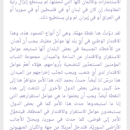
الاستثمارات والأثمان كلّها التي تحمّلها، لم يستطع إنزال راية
المقاومة، إن كان في لبنان أو في فلسطين أو في سوريا أو
في العراق أو في إيران. لم ولن يستطيع ذلك.
لقد دوّنتُ هنا نقطة مهمّة، وهي أنّ أنواع الصمود هذه، وهذا
الاقتدار الوطنيّ في أيّ بلد لها عوامل معيّنة، يجب أن تُصان.
من الأخطاء الجسيمة في بعض البلدان أنّها تستبعد عوامل
الاستقرار والاقتدار عن الساحة والميدان. مجموعة الشباب
المؤمنين المستعدّين للتضحية بأرواحهم، هؤلاء أهمّ عوامل
الاقتدار لدى أيّ شعب، ويجب تجنّب إخراجهم من الميدان.
هذا درسٌ لنا أيضاً. حسناً، بحمد الله، هذا الأمر متوافرٌ هنا إلى
حدّ كبير، وعلى بعض الدول الأخرى أن تلتفت إلى هذه
النقطة أيضاً. يجب أن يعلموا ما هي عوامل استقرارهم، التي
إذا ما استبعدوها حدث هذا الأمر كما في بعض الدول.
يستبعدون عوامل الاستقرار والاقتدار في المنطقة، فيتحوّل
الأمر إلى فوضى، كما حدث في سوريا، ويحتلّ الأجانب
الأراضي السوريّة، فتدخل أمريكا من جهة والكيان الصهيونيّ