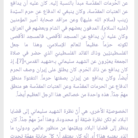
عن الحُرمات المقدّسة مبدأً بالنسبة إليه. كان عليه أن يدافع
عن العتبات المقدّسة، وكان ينبغي له الدفاع عن حرم السيّدة
زينب (سلام الله عليها) وعن مراقد صحابة أمير المؤمنين
(عليه السلام)، المدفون بعضهم في الشام وبعضهم في العراق،
وكان عليه أن يدافع عن المسجد الأقصى، فالمسجد الأقصى
لكونه حرَماً عظيماً للعالم الإسلاميّ، وهذا ما جعل
الفلسطينيّين وذاك القائد الفلسطينيّ الذي حضر في صلاة
الجمعة يعبّرون عن الشهيد سليماني بـ«شهيد القدس»[7]، إذ
كان يدافع عن ذاك الحَرم. كان يطلق على إيران وصف الحرم
أيضاً، وكان يدافع عن إيران بصفتها حرماً. التفتوا! منطق
الدفاع عن الحرمات المقدّسة وعن العتبات المقدّسة هو منطق
مهمّ جدّاً. هذه واحدة من خصائص هذا الرجل العظيم أيضاً.
الخصوصيّة الأخرى، هي أنّ نظرة الشهيد سليماني إلى قضايا
البلاد لم تكن نظرة ضيّقة أو محدودة، وهذا أمرٌ مهمٌّ جدّاً. كان
ينظر إلى قضايا البلاد ويقيّمها من منظورٍ عالميّ ودوليّ؛ ما
الذي يعنيه هذا؟ أي إنّه كان يعتقد أنّ كلّ حادثة مهمّة تحدث