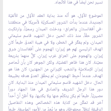
نسير نحن أيضاً في هذا الاتّجاه.
الموضوع الأوّل، هو أنّه منذ بداية العقد الأوّل من الألفيّة
الجديدة، عندما بدأت الشرور العسكريّة لأمريكا في منطقتنا
-في أفغانستان والعراق- ودخلت الميدان رسميّاً، وارتكبت
الشرور حقّاً، منذ ذلك الحين دخل الشهيد قاسم سليماني
الميدان، ولم يفكّر في الخطر، ولا في هيبة العدوّ. طبعاً كان
الهدف الرئيسيّ لهم هو إيران؛ الهجوم على أفغانستان شرق
إيران، والهجوم على العراق غرب إيران، كلٌّ منهما بذريعة
معيّنة. كان هذا ظاهر القضيّة، ولكن الجوهر كان بأن تُحاصر
إيران الإسلاميّة والشعب الإيرانيّ من الجهتين؛ كان هذا هو
الهدف. عندما أُحبِط الهجومان، لم يحقّق العدوّ هدفه بطبيعة
الحال. دخل الشهيد قاسم سليماني الميدان منذ البداية. كان
دور هذا الرجل الشريف والصادق في هذا الجهاد دوراً
مصيريّاً. طبعاً لم يكن يتكلّم عنها ولا يكتبها، ولا أظنّ أنّ أحداً
آخر قد تمكّن من كتابة هذه الخصائص وهذه التفاصيل
الدقيقة لتظلّ محفوظة، وهو ما يُعدّ من الأمور المؤسفة. طبعاً