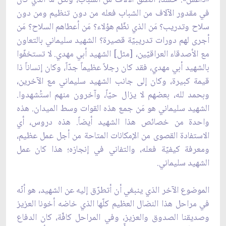
في مقدور الآلاف من الشباب فعله من دون تنظيم ومن دون
سلاح وتدريب؟ مَن الذي نظّم هؤلاء؟ مَن أعطاهم السلاح؟ مَن
أجرى لهم دورات تدريبيّة قصيرة؟ الشهيد سليماني بالتعاون
مع الأصدقاء العراقيّين، [مثل] الشهيد أبي مهدي. لا تستخفّوا
بالشهيد أبي مهدي، فقد كان رجلاً عظيماً جدّاً، وكان إنساناً ذا
قيمة كبيرة، وكان إلى جانب الشهيد سليماني مع الآخرين،
وبحمد لله، بعضهم لا يزال حيّاً، وآخرون منهم استُشهدوا.
الشهيد سليماني هو مَن جمع هذه القوات وسط الميدان. هذه
واحدة من خصائص هذا الشهيد أيضاً. هذه دروس، أي
الاستفادة القصوى من الإمكانات المتاحة من أجل عمل عظيم،
ومعرفة كيفيّة فعله، والتفاني في إنجازه؛ هذا كان عمل
الشهيد سليماني.
الموضوع الآخر الذي ينبغي أن أتطرّق إليه عن الشهيد، هو أنّه
في مراحل هذا النضال العظيم كلّها الذي خاضه أخونا العزيز
وصديقنا الصدوق والعزيز، وفي المراحل كافّة، كان الدفاع