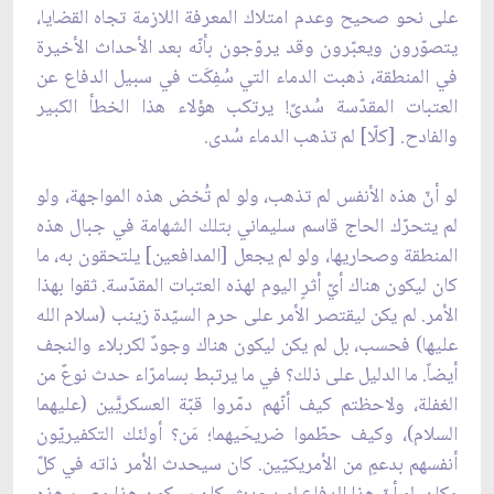
على نحو صحيح وعدم امتلاك المعرفة اللازمة تجاه القضايا،
يتصوّرون ويعبّرون وقد يروّجون بأنّه بعد الأحداث الأخيرة
في المنطقة، ذهبت الدماء التي سُفِكَت في سبيل الدفاع عن
العتبات المقدّسة سُدىً! يرتكب هؤلاء هذا الخطأ الكبير
والفادح. [كلّا] لم تذهب الدماء سُدى.
لو أنّ هذه الأنفس لم تذهب، ولو لم تُخض هذه المواجهة، ولو
لم يتحرّك الحاج قاسم سليماني بتلك الشهامة في جبال هذه
المنطقة وصحاريها، ولو لم يجعل [المدافعين] يلتحقون به، ما
كان ليكون هناك أيّ أثرٍ اليوم لهذه العتبات المقدّسة. ثقوا بهذا
الأمر. لم يكن ليقتصر الأمر على حرم السيّدة زينب (سلام الله
عليها) فحسب، بل لم يكن ليكون هناك وجودٌ لكربلاء والنجف
أيضاً. ما الدليل على ذلك؟ في ما يرتبط بسامرّاء حدث نوعٌ من
الغفلة، ولاحظتم كيف أنّهم دمّروا قبّة العسكريَّين (عليهما
السلام)، وكيف حطّموا ضريحَيهما؛ مَن؟ أولئك التكفيريّون
أنفسهم بدعمٍ من الأمريكيّين. كان سيحدث الأمر ذاته في كلّ