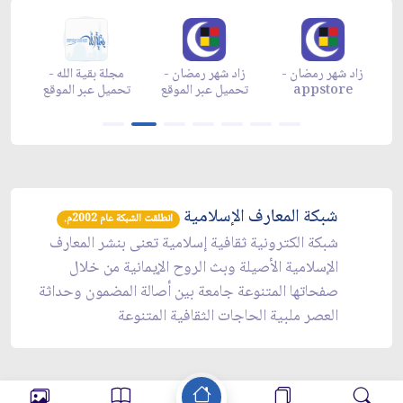
زاد شهر رمضان -
زاد شهر رمضان -
زاد شهر رمضان -
م
appgallery
appstore
تحميل عبر الموقع
تح
شبكة المعارف الإسلامية
انطلقت الشبكة عام 2002م.
شبكة الكترونية ثقافية إسلامية تعنى بنشر المعارف
الإسلامية الأصيلة وبث الروح الإيمانية من خلال
صفحاتها المتنوعة جامعة بين أصالة المضمون وحداثة
العصر ملبية الحاجات الثقافية المتنوعة