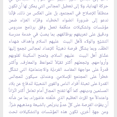
حركة الهداية، ولا إلى تعطيل المجالس التي يمكن لها أن تكون
منطلقاً للإصلاح في المجتمع، بل على العكس من ذلك، فإنّنا
ندعو إلى ضرورة انضواء الخطباء وقرّاء العزاء ضمن
مؤسّسات وتشكيلات منظّمة تعمل وفق برنامج مدروس
ودقيق على تعريفهم بوظائفهم، بما يصبّ في خدمة مدرسة
التشيّع والولاء لأهل البيت عليهم السلام وأهداف شهداء
الطفّ، وبما يشكّل فرصة ذهبيّةً للإعداد لمجالس تجمع إليها
عشّاق أهل البيت عليهم السلام، وتمنح السكينة لقلوبهم
وأرواحهم، وتجعلهم أكثر تقبّلاً للمواعظ والمعارف، وأكثر
قدرةً على مواجهة المفاسد الفرديّة والاجتماعيّة التي تشكّل
خطراً على المجتمع الإسلاميّ. وعندئذٍ، سيكون للمجالس
القدرة على تعبئة أفراد الناس والقوى الشعبيّة للدفاع عن بلاد
المسلمين ودينهم، كما أنّها تفتح المجال أمام تعامل أكثر اتّزاناً
واعتدالاً مع الإرث العظيم الذي خلّفته عاشوراء، بما من شأنه
أن يفوّت الفرصة على كلّ عدوٍّ يتربّص بالشيعة ومذهبهم شرّاً.
ومن جهةٍ أُخرى، تكون هذه المؤسّسات والتشكيلات تحت