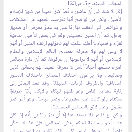
المجالس السنيّة، ج5، ص123.
[2] لا شكّ في أنّ عاشوراء تُعدّ كنزاً ثميناً من كنوز الإسلام
الأصيل، ولكن من الواضح أنّها تعرّضت للعديد من المشكلات
والنواقص التي لحقت بها إمّا على يد عدوٍّ مغرض، أو صديق
جاهل، كما أنّ المنبر الحسينيّ وقع في بعض الأحيان ضحيّةً
لقرّاء وخطباء لا أهليّة علميّة لهم تخوّلهم ارتقاء المنبر، أو أنّهم
لا وعي لهم ولا معرفة بمصالح العالم الإسلاميّ والنظام
الإسلاميّ، أو أنّهم لا يراعونها إن عرفوها. كما أنّ إدارة مجالس
العزاء تسلّمها أحياناً أناس لا معرفة عميقة لهم بحقائق الدّين
وتعاليمه، ولا يراعون اختلاف المصالح باختلاف العصور
المتعاقبة والظروف الزمانيّة المتبدّلة. وقد عمد البعض إلى
إثارة مشاعر الناس وعواطفهم للبكاء والإبكاء بأيّة طريقةٍ
ممكنة، ولو كانت غير مشروعة، وغير مباحة، وهو أمر غير
مقبول، وغير لائق بالمجالس الحسينيّة.
ولكن مع ذلك، فلا يسعنا هنا إلّا أن نقرّ ونذعن بأنّه إذا كان
هناك أجواء سلبيّة تحكم بعض المجالس، فإنّ هذا لا يشكّل
داعياً إلى تجاهل الدور الكبير الذي تقوم به المجالس في