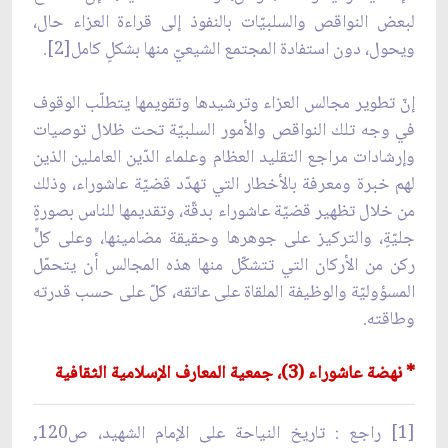
لبعض النواقص والسلبيّات بالنفوذ إلى قراءة العزاء حال،
ويحول، دون استفادة المجتمع الشيعيّ منها بشكلٍ كامل[2].
إنّ تطوير مجالس العزاء وترشيدها وتقويمها يتطلّب الوقوف
في وجه تلك النواقص والأمور السلبيّة تحت ظلال توصيات
وإرشادات مراجع التقليد العظام وعلماء الدّين العاملين الذين
لهم خبرة ومعرفة بالأخطار التي تهدّد قضيّة عاشوراء، وذلك
من خلال تظهير قضيّة عاشوراء بدقّة، وتقديمها للناس بصورةٍ
جليّةٍ، والتركيز على جوهرها وحقيقة مضامينها، وعلى كلٍّ
ركن من الأركان التي تتشكّل منها هذه المجالس أن يتحمّل
المسؤوليّة والوظيفة الملقاة على عاتقه، كلّ على حسب قدرته
وطاقته.
* نهضة عاشوراء (3)، جمعية المعارف الإسلامية الثقافية
[1] راجع : تاريخ النياحة على الإمام الشهيد، ص120,