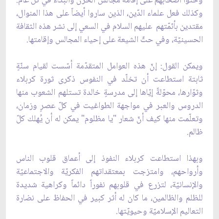
وحثّوا أصحابهم على إقامة مجالس الحزن والبكاء في كلّ عام.
وكذلك فعل علماء الدّين، الذين ساروا أيضاً على هذا المنوال،
مقتدين بأئمّتهم عليهم السلام في السعي إلى نشر هذه الثقافة
الحسينيّة، وفي حثّ الشيعة على إحياء المجالس وإقامتها.
ويمكن القول: إنّ هذه العوامل المتقدّمة أسّست لقيام سنّةٍ
ثابتة استطاعت أن تخلّد في النفوس ذكرى ثورة كربلاء
وثوّارها، محوّلةً إيّاها إلى مدرسةٍ خالدة تستلهم الشعوب منها
الدروس والعبر في مواجهة الطواغيت في كلّ عصرٍ وزمان،
وتعلّمت منها كيف أنّ شعار "يا مظلوم" يمكن له أن يُهلك كلّ
ظالم.
وبهذا استطاعت كربلاء النفوذ إلى أعماق قلوب الناس
وأرواحهم، وامتزجت بمعتقداتهم الفكريّة والاجتماعيّة
والإنسانيّة، لتزرع في قلوبهم نفوراً دائماً وكراهية شديدة
للظلم والظالمين، ما كان له أثر كبير في الحفاظ على نضارة
التعاليم الإسلاميّة وحيويّتها.