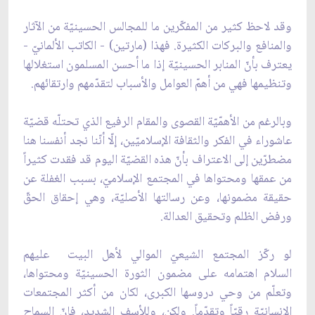
وقد لاحظ كثير من المفكّرين ما للمجالس الحسينيّة من الآثار
والمنافع والبركات الكثيرة. فهذا (مارتين) - الكاتب الألمانيّ -
يعترف بأنّ المنابر الحسينيّة إذا ما أحسن المسلمون استغلالها
وتنظيمها فهي من أهمّ العوامل والأسباب لتقدّمهم وارتقائهم.
وبالرغم من الأهمّيّة القصوى والمقام الرفيع الذي تحتلّه قضيّة
عاشوراء في الفكر والثقافة الإسلاميّين، إلّا أنّنا نجد أنفسنا هنا
مضطرّين إلى الاعتراف بأنّ هذه القضيّة اليوم قد فقدت كثيراً
من عمقها ومحتواها في المجتمع الإسلاميّ، بسبب الغفلة عن
حقيقة مضمونها، وعن رسالتها الأصليّة، وهي إحقاق الحقّ
ورفض الظلم وتحقيق العدالة.
لو ركّز المجتمع الشيعيّ الموالي لأهل البيت عليهم
السلام اهتمامه على مضمون الثورة الحسينيّة ومحتواها،
وتعلّم من وحي دروسها الكبرى، لكان من أكثر المجتمعات
الإنسانيّة رقيّاً وتقدّماً. ولكن، وللأسف الشديد، فإنّ السماح