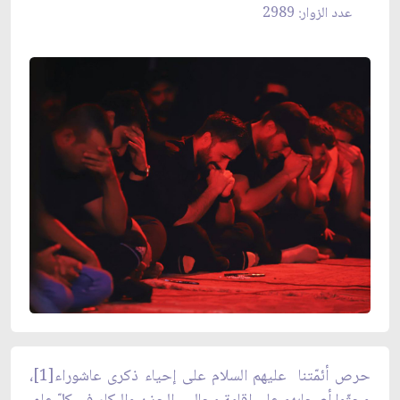
عدد الزوار: 2989
حرص أئمّتنا عليهم السلام على إحياء ذكرى عاشوراء[1]،