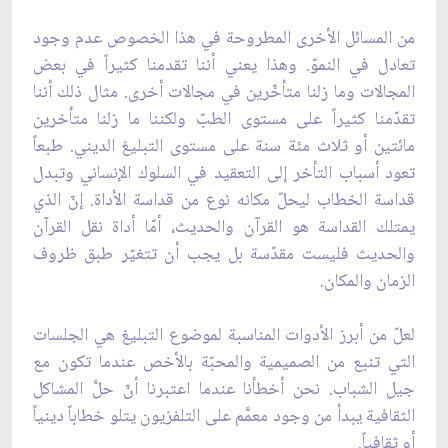
من المسائل الأخرى المطروحة في هذا الخصوص عدم وجود
تعادل في النموّ. وهذا يعني أننا تقدمنا كثيراً في بعض
المجالات وما زلنا متأخّرين في مجالات أخرى. مثال ذلك أننا
تقدّمنا كثيراً على مستوى الطبّ ولكننا ما زلنا متأخرين
مائتين أو ثلاث مئة سنة على مستوى التبليغ الديني. طبعاً
تعود أسباب التأخر إلى التعقيد في السلوك الإنساني وتبدل
قداسة الخطاب ليحلّ مكانه نوع من قداسة الأداة. إنّ الذي
يمتلك القداسة هو القرآن والحديث، أمّا أداة نقل القرآن
والحديث فليست مقدّسة بل يجب أن تتغيّر طبق ظروف
الزمان والمكان.
لعلّ من أبرز الأدوات المناسبة لموضوع التبليغ هي الجلسات
التي تنبع من الصميمية والمحبّة بالأخص عندما تكون مع
جيل الشباب. نحن أخطأنا عندما اعتبرنا أنّ حلَّ المشاكل
الثقافية يبدأ من وجود معمَّم على التلفزيون يتلو خطاباً دينياً
أو ثقافياً.