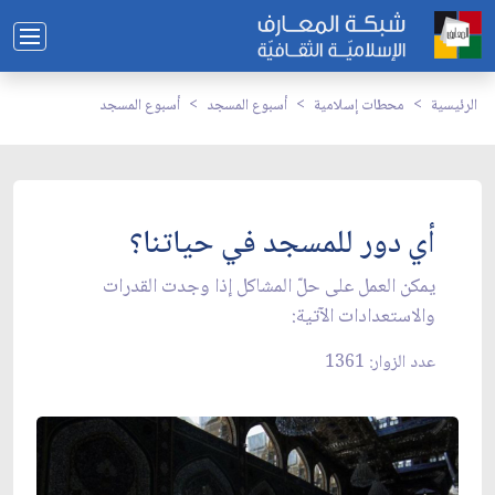
الرئيسية
محطات إسلامية
أسبوع المسجد
أسبوع المسجد
أي دور للمسجد في حياتنا؟
يمكن العمل على حلّ المشاكل إذا وجدت القدرات
والاستعدادات الآتية:
عدد الزوار: 1361