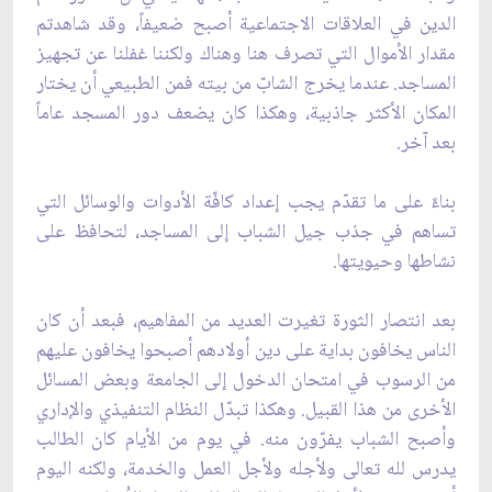
الدين في العلاقات الاجتماعية أصبح ضعيفاً، وقد شاهدتم
مقدار الأموال التي تصرف هنا وهناك ولكننا غفلنا عن تجهيز
المساجد. عندما يخرج الشابّ من بيته فمن الطبيعي أن يختار
المكان الأكثر جاذبية، وهكذا كان يضعف دور المسجد عاماً
بعد آخر.
بناءً على ما تقدّم يجب إعداد كافّة الأدوات والوسائل التي
تساهم في جذب جيل الشباب إلى المساجد، لتحافظ على
نشاطها وحيويتها.
بعد انتصار الثورة تغيرت العديد من المفاهيم، فبعد أن كان
الناس يخافون بداية على دين أولادهم أصبحوا يخافون عليهم
من الرسوب في امتحان الدخول إلى الجامعة وبعض المسائل
الأخرى من هذا القبيل. وهكذا تبدّل النظام التنفيذي والإداري
وأصبح الشباب يفرّون منه. في يوم من الأيام كان الطالب
يدرس لله تعالى ولأجله ولأجل العمل والخدمة، ولكنه اليوم