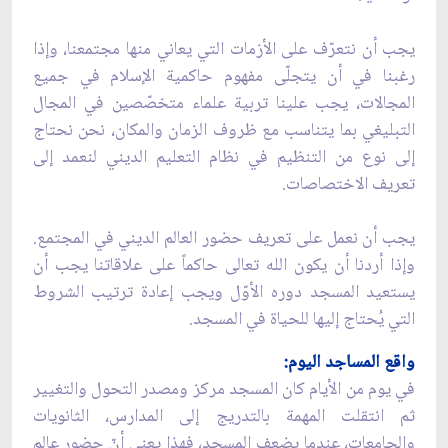
يجب أن نتعرّف على الأزمات التي يعاني منها مجتمعنا، وإذا
رغبنا في أن يتجلّى مفهوم حاكمية الإسلام في جميع
المجالات، يجب علينا تربية علماء متخصّصين في المجال
التبليغي بما يتناسب مع ظروف الزمان والمكان، نحن نحتاج
إلى نوع من التنظيم في نظام التعليم الديني لنعمد إلى
تعريف الاختصاصات.
يجب أن نعمل على تعريف حضور العالم الديني في المجتمع.
وإذا أردنا أن يكون الله تعالى حاكماً على علاقاتنا يجب أن
يستعيد المسجد دوره الأوّل ويجب إعادة ترتيب الشروط
التي يُحتاج إليها للحياة في المسجد.
واقع المساجد اليوم:
في يوم من الأيام كان المسجد مركز ومصدر التحول والتغيير
ثم انتقلت المهمة بالتدريج إلى المدارس، الثانويات
والجامعات، عندما يضعف المسجد، فهذا يعني أنّ حضور عالم