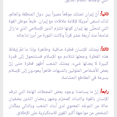
التي أوجدها النظام السابق.
ثانياً:
أنّ إيران تمتلك موقعاً مميزاً بين دول المنطقة والعالم،
لذلك تسعى أمريكا لإقامة علاقات مع إيران. طبعاً موطن القوة
التي تتحلّى بها إيران كونها تلتزم الدين الإسلامي الذي ما زال
شامخاً منذ أربعة عشر قرناً وكانت الثورة من أبرز نتاجاته.
ثالثاً:
يمتلك الإنسان فطرة صافية وطاهرة وإذا ما تمّ إيقاظ
هذه الفطرة وجعلها تتلاءم مع الإسلام فستتحول إلى قدرة
كبيرة لا يعدلها شي‏ء. يمتلك الشعب أطهر فطرة حتى إنّ
بعض الأشخاص الملوثين بالشبهات ظاهراً يعودون إلى الإسلام
بسرعة في المقاطع الحسّاسة.
رابعاً:
إنّ ما يساعدنا وجود بعض المحطات الهامة التي ترفد
الإنسان بالقوة والثبات كمحرّم وشهر رمضان اللذين يضفيان
حالة من التوجّه المعنوي لدى أبناء الشعب وبالتالي يمكّنان
الشخص من مواجهة أكبر القوى الاستكبارية على الإطلاق.