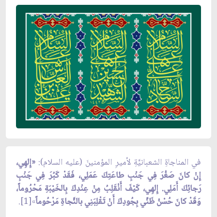
في المناجاةِ الشعبانيَّةِ لأميرِ المؤمنينَ (عليه السلام):
«إِلهِي،
إِنْ كانَ صَغُرَ فِي جَنْبِ طاعَتِكَ عَمَلِي، فَقَدْ كَبُرَ فِي جَنْبِ
رَجائِكَ أَمَلِي. إِلهِي، كَيْفَ أَنْقَلِبُ مِنْ عِنْدِكَ بِالخَيْبَةِ مَحْرُوماً،
وَقَدْ كانَ حُسْنُ ظَنِّي بِجُودِكَ أَنْ تَقْلِبَنِي بالنَّجاةِ مَرْحُوماً
»[1].