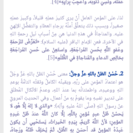
عَمَلَهُ، ونَسِيَ ذُنوبَهُ، وأُعجِبَ بِرَأيِهِ»
[4].
لذا، على المؤمنِ العاملِ أنْ يرى كثيرَ عملِهِ قليلاً، وكبيرَ عملِهِ
صغيراً، وبسببِ ذلكَ يتعلَّقُ أملُهُ برجاءِ العطاءِ والتفضُّلِ الإلهيِّ
عليه. والمناجاةُ في هذهِ الدنيا هيَ مِنْ أسبابِ نَيلِ رحمةِ اللهِ
في الآخرة، فعنِ الإمامِ الباقرِ (عليه السلام):
«تَعَرَّضْ للرّحمَةِ
وعَفوِ اللَّهِ بحُسنِ المُراجَعَةِ، واستَعِنْ على حُسنِ المُراجَعَةِ
بخالِصِ الدعاءِ والمُناجاةِ في الظُّلَمِ»
[5].
2ـ حُسْنُ الظنِّ باللهِ عزَّ وجلَّ:
معنى حُسْنِ الظنِّ باللهِ عَزَّ وجَلَّ
هو اعتمادُ المؤمنِ على ربِّهِ، ويقينُه الكاملُ وثقتُه التامَّةُ بوعدِ
اللهِ ووعيدِه، واطمئنانُه بما عندَ اللهِ، وعدمُ الاتّكالِ المُطلَقِ
على تدبيرِ نفسِهِ وما يقومُ بهِ منْ أعمال، وفي الحديثِ المرويِّ
عنْ رسولِ اللهِ (صلَّى اللهُ عليهِ وآلِه):
«والذي لا إلهَ إلَّا هُو، لا
يَحسُنُ ظَنُّ عبدٍ مُؤمِنٍ بِاللَّهِ، إلَّا كانَ اللَّهُ عندَ ظَنِّ عَبدِهِ
المؤمِنِ؛ لأنَّ اللَّهَ كَريمٌ، بِيَدِهِ الخَيراتُ، يَستَحْيِي أن يكونَ
عَبدُهُ المؤمِنُ قد أحسَنَ بهِ الظَّنَّ، ثُمّ يُخلِفُ ظَنَّهُ ورَجاهُ،