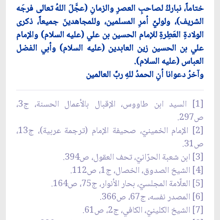
ختاماً، نباركُ لصاحبِ العصرِ والزمانِ (عجَّلَ اللهُ تعالى فرجَه
الشريف)، ولوليِّ أمرِ المسلمين، وللمجاهدينَ جميعاً، ذكرى
الولادةِ العَطِرةِ للإمام الحسين بن علي (عليه السلام) والإمام
علي بن الحسين زين العابدين (عليه السلام) وأبي الفضل
العباس (عليه السلام).
وآخرُ دعوانا أنِ الحمدُ للهِ ربِّ العالمين
[1] السيد ابن طاووس، الإقبال بالأعمال الحسنة، ج‏3،
ص297.
[2] الإمام الخمينيّ، صحيفة الإمام (ترجمة عربية)، ج‏13،
ص31.
[3] ابن شعبة الحرّانيّ، تحف العقول، ص394.
[4] الشيخ الصدوق، الخصال، ج‏1، ص112.
[5] العلّامة المجلسيّ، بحار الأنوار، ج‏75، ص164.
[6] المصدر نفسه، ج‏67، ص366.
[7] الشيخ الكلينيّ، الكافي، ج‏2، ص61.