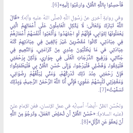
فَأحسِنُوا بِاللَّهِ الظَّنَّ، وارغَبُوا إلَيهِ»
[6].
وفي روايةٍ أخرى عنْ رَسُولِ اللَّهِ (صلَّى اللهُ عليهِ وآلِه):
«قَالَ
اللَّهُ تَبَارَكَ وَتَعَالَى: لَا يَتَّكِلِ الْعَامِلُونَ عَلَى أَعْمَالِهِمُ الَّتِي
يَعْمَلُونَهَا لِثَوَابِي، فَإِنَّهُمْ لَوِ اجْتَهَدُوا وَأَتْعَبُوا أَنْفُسَهُمْ أَعْمَارَهُمْ
فِي عِبَادَتِي، كَانُوا مُقَصِّرِينَ غَيْرَ بَالِغِينَ فِي عِبَادَتِهِمْ كُنْهَ
عِبَادَتِي في مَا يَطْلُبُونَ عِنْدِي مِنْ كَرَامَتِي، وَالنَّعِيمِ فِي
جَنَّاتِي، وَرَفِيعِ الدَّرَجَاتِ الْعُلَى فِي جِوَارِي، وَلَكِنْ بِرَحْمَتِي
فَلْيَثِقُوا، وَفَضْلِي فَلْيَرْجُوا، وَإِلَى حُسْنِ الظَّنِّ بِي فَلْيَطْمَئِنُّوا؛
فَإِنَّ رَحْمَتِي عِنْدَ ذَلِكَ تُدْرِكُهُمْ، وَمَنِّي يُبَلِّغُهُمْ رِضْوَانِي،
وَمَغْفِرَتِي تُلْبِسُهُمْ عَفْوِي؛ فَإِنِّي أَنَا اللَّهُ الرَّحْمَنُ الرَّحِيمُ، وَبِذَلِكَ
تَسَمَّيْتُ»
[7].
ولحُسْنِ الظنِّ -أيضاً- أسبابُه في عملِ الإنسانِ، فعَنِ الإمامِ عليٍّ
(عليه السلام):
«حُسْنُ الظَّنِّ أن تُخلِصَ العَمَلَ، وتَرجُوَ مِنَ اللَّهِ
أنْ يَعفُوَ عَنِ الزَّلَلِ»
[8].