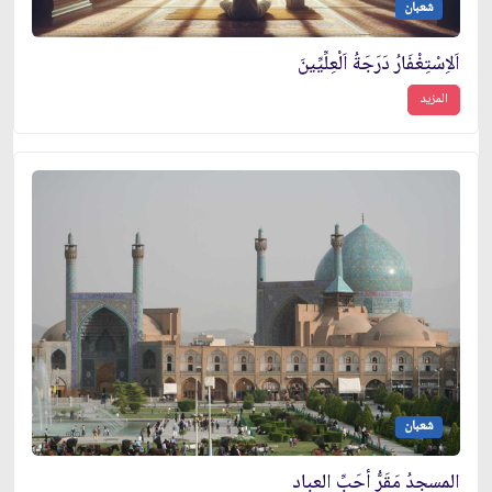
شعبان
اَلاِسْتِغْفَارُ دَرَجَةُ اَلْعِلِّيِّينَ
المزيد
شعبان
المسجدُ مَقَرُّ أَحَبِّ العباد