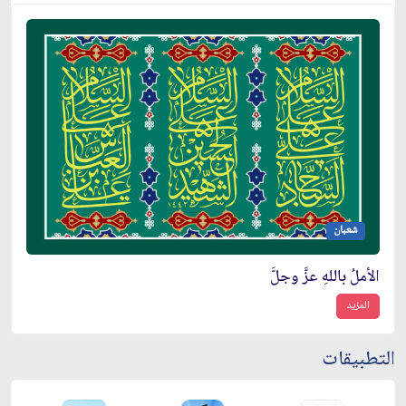
شعبان
الأملُ باللهِ عزَّ وجلَّ
المزيد
التطبيقات