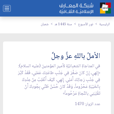
الرئيسية
نور الأسبوع
سنة 1445 هـ
شعبان
الأملُ باللهِ عزَّ وجلَّ
في المناجاةِ الشعبانيَّةِ لأميرِ المؤمنينَ (عليه السلام):
«إِلهِي، إِنْ كانَ صَغُرَ فِي جَنْبِ طاعَتِكَ عَمَلِي، فَقَدْ كَبُرَ
فِي جَنْبِ رَجائِكَ أَمَلِي. إِلهِي، كَيْفَ أَنْقَلِبُ مِنْ عِنْدِكَ
بِالخَيْبَةِ مَحْرُوماً، وَقَدْ كانَ حُسْنُ ظَنِّي بِجُودِكَ أَنْ
تَقْلِبَنِي بالنَّجاةِ مَرْحُوماً»
عدد الزوار: 1470