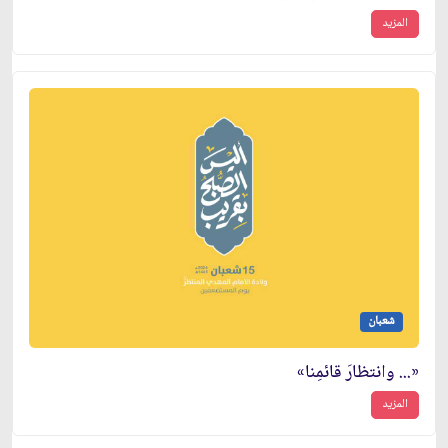
المزيد
شعبان
«... وانتظارَ قائمِنا»
المزيد