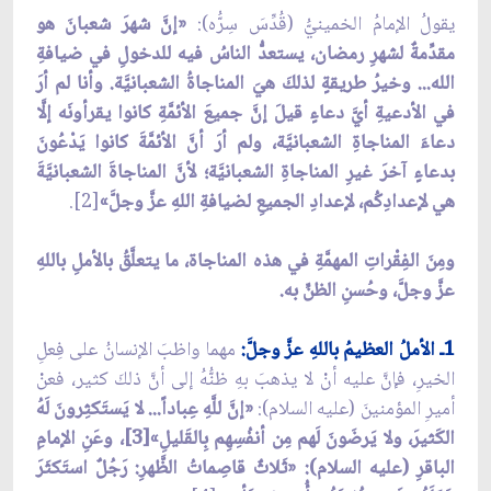
يقولُ الإمامُ الخمينيُّ (قُدِّسَ سِرُّه):
«إنَّ شهرَ شعبانَ هو
مقدِّمةٌ لشهرِ رمضان، يستعدُّ الناسُ فيه للدخولِ في ضيافةِ
الله... وخيرُ طريقةٍ لذلكَ هيَ المناجاةُ الشعبانيَّة. وأنا لم أرَ
في الأدعيةِ أيَّ دعاءٍ قيلَ إنَّ جميعَ الأئمَّةِ كانوا يقرأونَه إلَّا
دعاءَ المناجاةِ الشعبانيَّة، ولم أرَ أنَّ الأئمَّةَ كانوا يَدْعُونَ
بدعاءٍ آخرَ غيرِ المناجاةِ الشعبانيَّة؛ لأنَّ المناجاةَ الشعبانيَّةَ
هي لإعدادِكُم، لإعدادِ الجميعِ لضيافةِ اللهِ عزَّ وجلَّ»
[2].
ومِنَ الفِقْراتِ المهمَّةِ في هذه المناجاة، ما يتعلَّقُ بالأملِ باللهِ
عزَّ وجلَّ، وحُسنِ الظنِّ به.
1ـ الأملُ العظيمُ باللهِ عزَّ وجلَّ:
مهما واظبَ الإنسانُ على فِعلِ
الخيرِ، فإنَّ عليه أنْ لا يذهبَ بهِ ظنُّهُ إلى أنَّ ذلكَ كثير، فعنْ
أميرِ المؤمنينَ (عليه السلام):
«إنَّ للَّهِ عِباداً... لا يَستَكثِرونَ لَهُ
الكَثيرَ، ولا يَرضَونَ لَهم مِن أنفُسِهِم بِالقَليلِ»[3]، وعَنِ الإمامِ
الباقرِ (عليه السلام): «ثَلاثٌ قاصِماتُ الظَّهرِ: رَجُلٌ استَكثَرَ