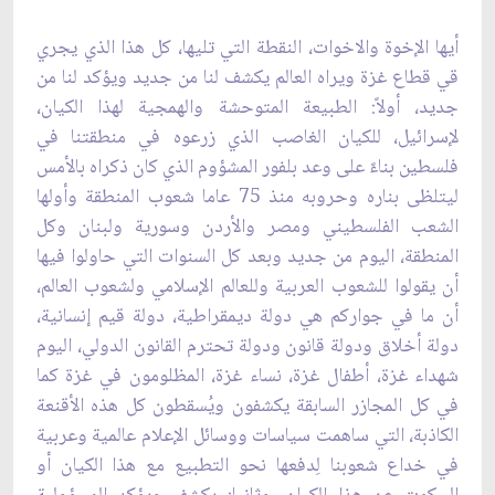
أيها الإخوة ‏والاخوات، النقطة التي تليها، كل هذا الذي يجري
قي قطاع غزة ويراه العالم يكشف لنا من جديد ويؤكد لنا ‏من
جديد، أولاً: الطبيعة المتوحشة والهمجية لهذا الكيان،
لإسرائيل، للكيان الغاصب الذي زرعوه في ‏منطقتنا في
فلسطين بناءً على وعد بلفور المشؤوم الذي كان ذكراه بالأمس
ليتلظى بناره وحروبه منذ 75 ‏عاما شعوب المنطقة وأولها
الشعب الفلسطيني ومصر والأردن وسورية ولبنان وكل
المنطقة، اليوم من ‏جديد وبعد كل السنوات التي حاولوا فيها
أن يقولوا للشعوب العربية وللعالم الإسلامي ولشعوب العالم،
أن ‏ما في جواركم هي دولة ديمقراطية، دولة قيم إنسانية،
دولة أخلاق ودولة قانون ودولة تحترم القانون الدولي، ‏اليوم
شهداء غزة، أطفال غزة، نساء غزة، المظلومون في غزة كما
في كل المجازر السابقة يكشفون ‏ويُسقطون كل هذه الأقنعة
الكاذبة، التي ساهمت سياسات ووسائل الإعلام عالمية وعربية
في خداع شعوبنا ‏لِدفعها نحو التطبيع مع هذا الكيان أو