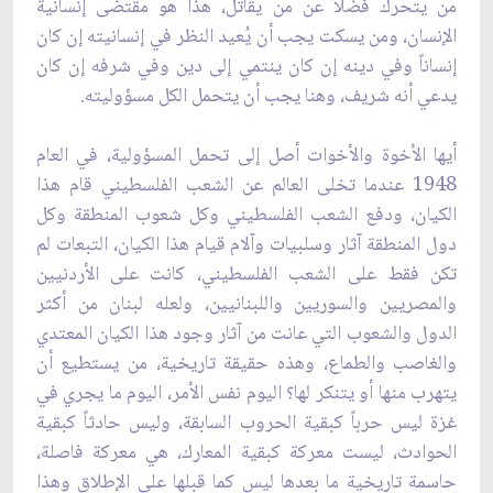
من يتحرك فضلاً عن ‏من يقاتل، هذا هو مقتضى إنسانية
الإنسان، ومن يسكت يجب أن يُعيد النظر في إنسانيته إن كان
إنساناً وفي دينه إن كان ينتمي إلى دين وفي شرفه إن ‏كان
يدعي أنه شريف، وهنا يجب أن يتحمل الكل مسؤوليته.
أيها الأخوة والأخوات أصل إلى تحمل ‏المسؤولية، في العام
1948 عندما تخلى العالم عن الشعب الفلسطيني قام هذا
الكيان، ودفع الشعب الفلسطيني ‏وكل شعوب المنطقة وكل
دول المنطقة آثار وسلبيات وآلام قيام هذا الكيان، التبعات لم
تكن فقط على ‏الشعب الفلسطيني، كانت على الأردنيين
والمصريين والسوريين واللبنانيين، ولعله لبنان من أكثر
الدول ‏والشعوب التي عانت من آثار وجود هذا الكيان المعتدي
والغاصب والطماع، وهذه حقيقة تاريخية، من ‏يستطيع أن
يتهرب منها أو يتنكر لها؟ اليوم نفس الأمر، اليوم ما يجري في
غزة ليس حرباً كبقية ‏الحروب السابقة، وليس حادثاً كبقية
الحوادث، ليست معركة كبقية المعارك، هي معركة فاصلة،
‏حاسمة تاريخية ما بعدها ليس كما قبلها على الإطلاق وهذا