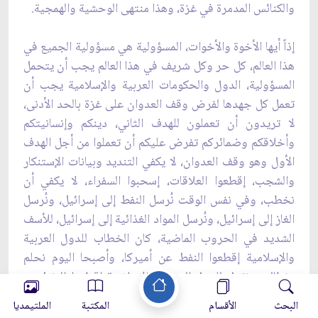
والكنائس المدمرة في غزة، وهذا منتهى ‏الوحشية والهمجية.
إذاً أيها الأخوة والأخوات، المسؤولية هي مسؤولية الجميع في
هذا العالم، كل حر وكل ‏شريف في هذا العالم يجب أن يتحمل
المسؤولية، الدول والحكومات العربية والإسلامية يجب أن
تعمل كل ‏جهدها لفرض وقف العدوان على غزة بالحد الأدنى،
لا تريدون أن تعملون للهدف الثاني، دينكم وإنسانيتكم
‏وأخلاقكم وضمائركم تفرض عليكم أن تعملوا من أجل الهدف
الأول وهو وقف العدوان، لا يكفي التنديد ‏وبيانات الإستنكار
والشجب، إقطعوا العلاقات، إسحبوا السفراء، لا يكفي أن
نخطب، وفي نفس الوقت ‏نُرسل النفط إلى إسرائيل، ونُرسل
الغاز إلى إسرائيل، ونُرسل المواد الغذائية إلى إسرائيل، للأسف
الشديد ‏في الحروب الماضية، كان الخطاب للدول العربية
والإسلامية إقطعوا النفط عن أميركا، وأصبحا اليوم نحلم
‏ونطالب ونقول للدول العربية والإسلامية إقطعوا النفط عن
إسرائيل، وإقطعوا المواد الغذائية عن ‏إسرائيل، وأوقفوا
البحث
الأقسام
المكتبة
الملتيمديا
تصدير ما تُصدرونه إلى إسرائيل، قرآت لبعض الإسرائيليين