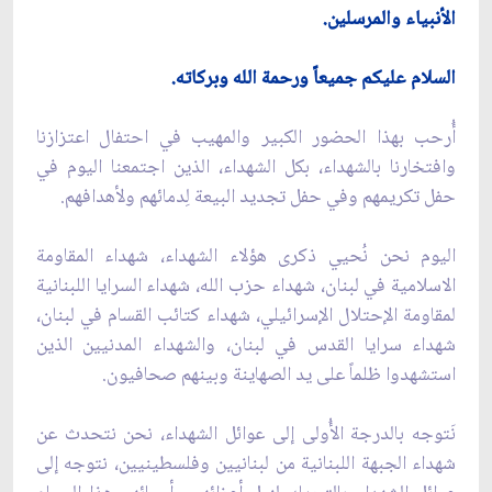
الأنبياء والمرسلين. ‏
السلام عليكم جميعاً ورحمة الله وبركاته. ‏
أُرحب بهذا الحضور الكبير والمهيب في احتفال اعتزازنا
وافتخارنا بالشهداء، بكل الشهداء، الذين اجتمعنا اليوم في
حفل تكريمهم وفي حفل تجديد البيعة لِدمائهم ولأهدافهم.
اليوم نحن نُحيي ذكرى هؤلاء الشهداء، شهداء المقاومة
الاسلامية في لبنان، شهداء حزب الله، شهداء السرايا اللبنانية
لمقاومة الإحتلال الإسرائيلي، شهداء كتائب القسام في لبنان،
شهداء سرايا القدس في لبنان، والشهداء المدنيين الذين
استشهدوا ظلماً على يد الصهاينة وبينهم صحافيون.
نَتوجه بالدرجة الأُولى إلى عوائل الشهداء، نحن نتحدث عن
شهداء الجبهة اللبنانية من لبنانيين وفلسطينيين، نتوجه إلى