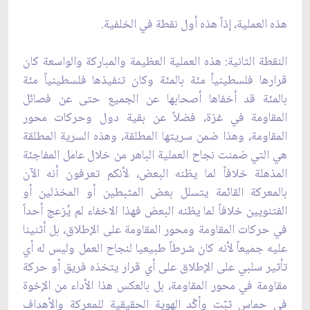
هذه العملية، إذاً هذه أول نقطة في الخلفية.‏
النقطة الثانية: هذه العملية العظيمة والمباركة والواسعة كان
قرارها فلسطينياً مئة بالمئة وكان ‏تنفيذها فلسطينياً مئة
بالمئة قد أخفاها أصحابها عن الجميع حتى عن فصائل
المقاومة في غزة، ‏فضلاً عن بقية دول وحركات محور
المقاومة، وهذا ضمن سريتها المطلقة، وهذه السرية المطلقة
‏هي التي ضمنت نجاح العملية الباهر من خلال عامل المفاجئة
المذهلة خلافاً لما يظنه البعض، لأنكم ‏تعرفون أنه الآن
بالمعركة القائمة يتسلل بعض المثبطين أو المخذلين أو
الفتنويين خلافاً لما يظنه ‏البعض فهذا الاخفاء لم يُزعج أحداً
في حركات المقاومة ومحور المقاومة على الإطلاق، بل أثنينا
‏عليه جميعاً لأنه كان شرطاً طبيعيا لنجاح العمل وليس له أي
تأثير سلبي على الإطلاق على أي ‏قرار يتخذه فريق أو حركة
مقاومة في محور المقاومة، بل بالعكس هذا الأداء من الإخوة
في حماس ‏ثبّت وأكّد الهوية الحقيقية للمعركة والأهداف