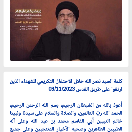
كلمة السيد نصر الله خلال الاحتفال التكريمي للشهداء الذين
ارتقوا على طريق القدس 03/11/2023
أعوذ بالله من الشيطان الرجيم، بسم الله الرحمن الرحيم،
الحمد الله ربّ العالمين، ‏والصلاة والسلام على سيدنا ونبينا
خاتم النبيين أبي القاسم محمد بن عبد الله وعلى آله
‏الطيبين الطاهرين وصحبه الأخيار المنتجبين وعلى جميع