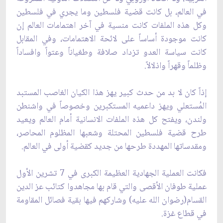
في ‏العالم، بل كانت قضية فلسطين وما يجري في فلسطين
وكل هذه الملفات كانت منسية في آخر ‏اهتمامات العالم إن
كانت موجودة أساساً على لائحة الاهتمامات، وفي المقابل
كانت سياسة العدو ‏تزداد صلافة وطغياناً وعتواً وافساداً
وظلماً وقهراً واذلالاً.‏
إذاً كان لا بد من حدث كبير يهز هذا الكيان الغاصب المستبد
المُستعلي ويهز داعميه المستكبرين ‏وخصوصاً في واشنطن
ولندن، ويفتح كل هذه الملفات الانسانية أمام العالم ويعيد
طرح قضية ‏فلسطين المحتلة وشعبها المظلوم المحاصر،
ومقدساتها المهددة طرحها من جديد كقضية أولى في ‏العالم.‏
فكانت العملية الجهادية العظيمة الكبرى في 7 تشرين الأول
عملية طوفان الأقصى والتي قام ‏بها مجاهدوا كتائب عز الدين
القسام(رضوان الله عليه) وشاركهم فيها بقية فصائل المقاومة
في ‏قطاع غزة.‏