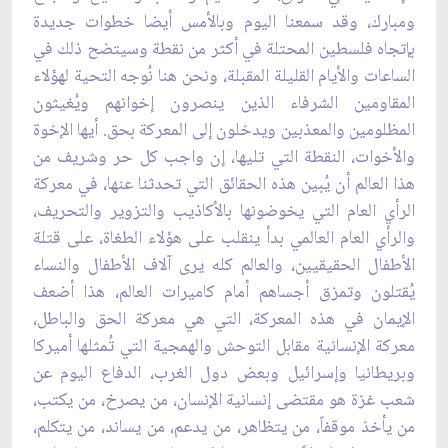
ومبارك، وقد سمعنا ‏اليوم وبالأمس أيضا خطوات جديدة
بإتجاه فلسطين المحتلة في أكثر من نقطة وسيتضح ذلك في
الساعات ‏والأيام القليلة المقبلة، ونحن هنا نُوجه التحية لهؤلاء
المقاومين الشرفاء الذين ينصرون إخوانهم ويُغيثون
‏المظلومين والمعذبين ويدخلون إلى المعركة بحق. أيها الإخوة
والأخوات، النقطة التي تليها، إن واجب كل ‏حر وشريف من
هذا العالم أن يُبين هذه الحقائق التي تحدثنا عنها، في معركة
الرأي العام التي يخوضونها بالأكاذيب ‏والتزوير والتحريف،
والرأي العام العالمي بدأ ينقلب على هؤلاء الطغاة، على قتلة
الأطفال الحقيقيين، ‏والعالم كله يرى آلاف الأطفال والنساء
يُقتلون وتمزق أجساهم أمام كاميرات العالم، هذا أضعف
الإيمان في ‏هذه المعركة، التي هي معركة الحق والباطل،
معركة الإنسانية مقابل التوحش والهمجية التي تُمثلها ‏أميركا
وبريطانيا وإسرائيل وبعض دول الغرب، الدفاع اليوم عن
شعب غزة هو مقتضى إنسانية الإنسان، ‏من يصرخ، من يكتب،
من يأخذ موقفاً، من يتظاهر، من يدعم، من يساند، من يتكلم،