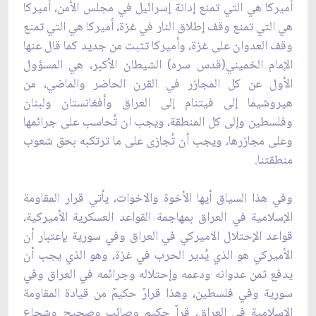
أميركا هي التي تمنع إدانة إسرائيل في مجلس الأمن، أميركا
هي التي تمنع وقف إطلاق ‏النار في غزة، أميركا هي التي تمنع
وقف العدوان على غزة، وأميركا تثبت من جديد كما قال عنها
الإمام ‏الخميني(قدس سره) الشيطان الأكبر، هي المسؤول
الأول عن كل المجازر في القرن الحاضر والماضي، ‏من
هيروشيما إلى فيتنام إلى العراق وأفغانستان ولبنان
وفلسطين وإلى كل المنطقة، ويجب ان تُحاسب على ‏جرائمها
وعلى مجازرها، ويجب أن تُجازى على ما ترتكبه بحق شعوب
منطقتنا.
وفي هذا السياق أيها ‏الأخوة والاخوات، يأتي قرار المقاومة
الإسلامية في العراق بمهاجمة القواعد العسكرية الأميركية،
قواعد ‏الإحتلال الاميركي في العراق وفي سورية بإعتبار أن
الأميركي هو الذي يُدير الحرب في غزة، وهو الذي ‏يجب أن
يدفع ثمن عدوانه ودعمه وإحتلاله وجرائمه في العراق وفي
سورية وفي فلسطين، وهذا قرارٌ ‏حكيمٌ من قيادة المقاومة
الإسلامية في العراق، قراٌ حكيم وصائب وصحيح وشجاع