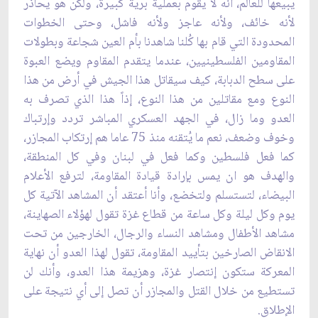
يبيعها للعالم، أنه لا يقوم بعملية برية كبيرة، ‏ولكن هو يحاذر
لأنه خائف، ولأنه عاجز ولأنه فاشل، وحتى الخطوات
المحدودة التي قام بها كُلنا شاهدنا ‏بأم العين شجاعة وبطولات
المقاومين الفلسطينيين، عندما يتقدم المقاوم ويضع العبوة
على سطح الدبابة، ‏كيف سيقاتل هذا الجيش في أرض من هذا
النوع ومع مقاتلين من هذا النوع، إذاً هذا الذي تصرف به
العدو ‏وما زال، في الجهد العسكري المباشر تردد وإرتباك
وخوف وضعف، نعم ما يُتقنه منذ 75 عاما هم ‏إرتكاب المجازر،
كما فعل فلسطين وكما فعل في لبنان وفي كل المنطقة،
والهدف هو ان يمس بإرادة قيادة ‏المقاومة، لترفع الأعلام
البيضاء، لتستسلم ولتخضع، وأنا أعتقد أن المشاهد الآتية كل
يوم وكل ليلة وكل ‏ساعة من قطاع غزة تقول لهؤلاء الصهاينة،
مشاهد الأطفال ومشاهد النساء والرجال، الخارجين من تحت
‏الانقاض الصارخين بتأييد المقاومة، تقول لهذا العدو أن نهاية
المعركة ستكون إنتصار غزة، وهزيمة هذا ‏العدو، وأنك لن
تستطيع من خلال القتل والمجازر أن تصل إلى أي نتيجة على
الإطلاق.