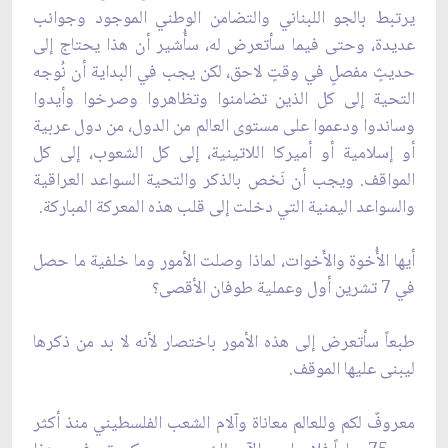
يرتبط بالجو اللبناني والتضامن الوطني الموجود وجوانب
عديدة، وحتى فيما سأتعرض له، سأُشير أن هذا يحتاج إلى
حديثٍ مفصلٍ في وقتٍ لاحق، لكن يجب في البداية أن نُوجه
التحية إلى كل الذين تضامنوا وتظاهروا وصرخوا وأيدوا
وساندوا ودعموا على مستوى العالم من الدول، من دول عربية
أو إسلامية أو أميركا اللاتينية، إلى كل الشعوب، إلى كل
المواقف. ويجب أن نَخص بالذكر والتحية السواعد العراقية
والسواعد اليمنية التي دخلت إلى قلب هذه المعركة المباركة.
أيها الأُخوة والأَخوات، لماذا وصلت الأمور وما خلفية ما حصل
في 7 تشرين أول وعملية طوفان الأقصى؟
طبعاً سأتعرض إلى هذه الأمور باختصار لأنه لا بد من ذكرها
ليبنى عليها الموقف.
معروفٌ لكم وللعالم معاناة وآلام الشعب الفلسطيني منذ أكثر