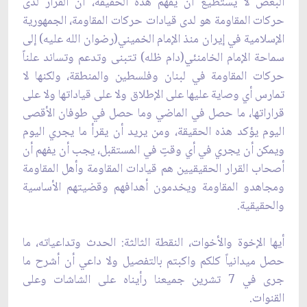
البعض لا يستطيع أن يفهم هذه الحقيقة، ان القرار لدى
حركات المقاومة هو ‏لدى قيادات حركات المقاومة، الجمهورية
الإسلامية في إيران منذ الإمام الخميني(رضوان الله عليه) ‏إلى
سماحة الإمام الخامنئي(دام ظله) تتبنى وتدعم وتساند علناً
حركات المقاومة في لبنان وفلسطين ‏والمنطقة، ولكنها لا
تمارس أي وصاية عليها على الإطلاق ولا على قياداتها ولا على
قراراتها، ما ‏حصل في الماضي وما حصل في طوفان الأقصى
اليوم يؤكد هذه الحقيقة، ومن يريد أن يقرأ ما ‏يجري اليوم
ويمكن أن يجري في أي وقتٍ في المستقبل، يجب أن يفهم أن
أصحاب القرار الحقيقيين ‏هم قيادات المقاومة وأهل المقاومة
ومجاهدو المقاومة ويخدمون أهدافهم وقضيتهم الأساسية
‏والحقيقية.‏
أيها الإخوة والأخوات، النقطة الثالثة: الحدث وتداعياته، ما
حصل ميدانياً كلكم واكبتم بالتفصيل ولا ‏داعي أن أشرح ما
جرى في 7 تشرين جميعنا رأيناه على الشاشات وعلى
القنوات.‏