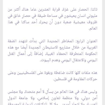
ثالثا: الحصار على غزة، قرابة العشرين عاما هناك أكثر من
مليوني انسان يعيشون في مساحة ‏ضيقة في حصارٍ خانق في
ظروف معيشية صعبة دون أن يحرك أحد ساكنا في هذا
العالم.
العنوان الرابع: المخاطر الجديدة التي بدأت تتهدد الضفة
الغربية من خلال مشاريع الاستيطان ‏الجديدة أيضا مع هذه
الحكومة المتطرفة الحمقاء الغبية، إضافةً إلى أعمال القتل
اليومي والاعتقال ‏اليومي وهدم البيوت.‏
هذه ملفات كلها كانت ضاغطة وبقوة على الفلسطينيين وعلى
حركات المقاومة في فلسطين.‏
وليس هناك في هذا العالم من يسأل لا أمم متحدة، ولا مجلس
أمن دولي، ولا منظمة تعاون ‏إسلامي، ولا جامعة الدول
العربية، ولا اتحاد أوروبي ولا كل التكتلات الدولية المعروفة