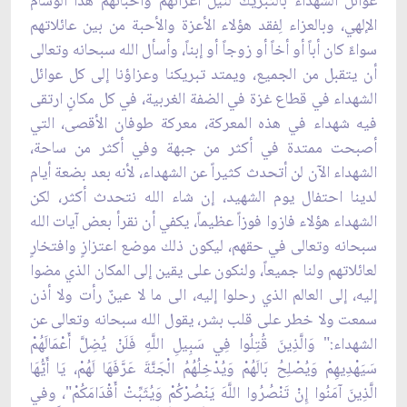
عوائل الشهداء بالتبريك لنيل أعزائهم وأحبائهم هذا الوسام
الإلهي، وبالعزاء لِفقد هؤلاء الأعزة والأحبة من بين عائلاتهم
سواءً كان أباً أو أخاً أو زوجاً أو إبناً، وأسأل الله سبحانه وتعالى
أن يتقبل من الجميع، ويمتد تبريكنا وعزاؤنا إلى كل عوائل
الشهداء في قطاع غزة في الضفة الغربية، في كل مكانٍ ارتقى
فيه شهداء في هذه المعركة، معركة طوفان الأقصى، التي
أصبحت ممتدة في أكثر من جبهة وفي أكثر من ساحة،
الشهداء الآن لن أتحدث كثيراً عن الشهداء، لأنه بعد بضعة أيام
لدينا احتفال يوم الشهيد، إن شاء الله نتحدث أكثر، لكن
الشهداء هؤلاء فازوا فوزاً عظيماً، يكفي أن نقرأ بعض آيات الله
سبحانه وتعالى في حقهم، ليكون ذلك موضع اعتزازٍ وافتخارٍ
لعائلاتهم ولنا جميعاً، ولنكون على يقين إلى المكان الذي مضوا
إليه، إلى العالم الذي رحلوا إليه، الى ما لا عينٌ رأت ولا أذن
سمعت ولا خطر على قلب بشر، يقول الله سبحانه وتعالى عن
الشهداء:" وَالَّذِينَ قُتِلُوا فِي سَبِيلِ اللَّهِ فَلَنْ يُضِلَّ أَعْمَالَهُمْ
سَيَهْدِيهِمْ وَيُصْلِحُ بَالَهُمْ وَيُدْخِلُهُمُ الْجَنَّةَ عَرَّفَهَا لَهُمْ، يَا أَيُّهَا
الَّذِينَ آمَنُوا إِنْ تَنْصُرُوا اللَّهَ يَنْصُرْكُمْ وَيُثَبِّتْ أَقْدَامَكُمْ"، وفي