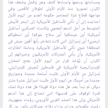
ومساندتها ودعمها واسنادها كشف وهن وفشل وضعف هذا
الكيان، تصوروا منذ الأيام ‏الأولى لطوفان الأقصى وفي
مواجهة قطاع غزة المحاصر حكومة العدو من اليوم الأول
احتاجت ‏إلى أن تأتي الأساطيل الأمريكية إلى البحر الأبيض
المتوسط من أجل الدعم المعنوي والاسناد ‏العسكري، أساطيل
أمريكية!‏ أين جيشكم؟ أين سلاح جوكم؟ أين اسطولكم
البحري؟ أين إسرائيل التي كانت تتفاخر بأنها أقوى جيش ‏في
المنطقة؟ شوي تأتي الأساطيل الأمريكية وحاملة الطائرات
الأمريكية، وأن يأتي الجنرالات ‏الأمريكيون وخبراتهم إلى
الكيان، أن يُؤخذ قرار من اليوم الأول بفتح المخازن
الإستراتيجية ‏الأمريكية في فلسطين للجيش الإسرائيلي،
إسرائيل من الأيام الأولى طلبت أسلحة جديدة وصواريخ
‏جديدة من أمريكا، من اليوم الأول طلبت اسرائيل عشرة مليار
دولار، لم نبدأ بعد، هل هذه دولة قوية؟ ‏هل هذه دولة تملك
قدرة الوقوف على قدميها؟ التي تحتاج إلى هذا الدعم
الأمريكي وإلى هذا الحشد ‏الغربي الأوروبي، رؤساء جمهورية،
رؤساء حكومات، وزراء، وزراء دفاع، جنرالات، يأتون من كل