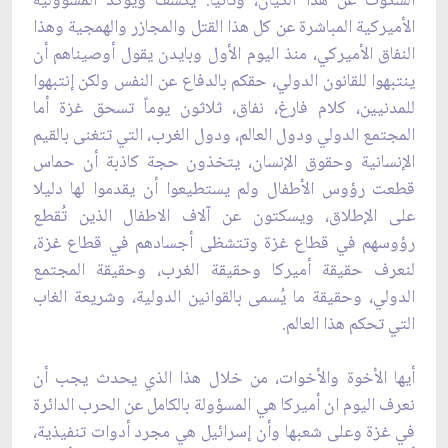
السكوت عن هذا الكيان، وثانيا: يكشف ويؤكد المسؤولية
الأميركية ‏المباشرة عن كل هذا القتل والمجازر والهمجية وهذا
النفاق الأميركي، منذ اليوم الأول وبايدن يقول ‏أوصيناهم أن
ينتبهوا للقانون الدولي، حقكم بالدفاع عن النفس ولكن إنتبهوا
للمدنيين، كلام فارغ، نفاق، ‏ثلاثون يوماً تسحق غزة أما
المجتمع الدولي ودول العالم، ودول الغرب، التي تتغنى بالقيم
الإنسانية ‏وحقوق الإنسان، يتخذون حجة كاذبة أن حماس
قطعت رؤوس الأطفال ولم يستطيعوا أن يقدموا لها دليلا
‏على الإطلاق، ويسكتون عن آلاف الاطفال الذين تُقطع
رؤوسهم في قطاع غزة وتتشظى أجسادهم في قطاع ‏غزة،
لنعرف حقيقة أميركا وحقيقة الغرب، وحقيقة المجتمع
الدولي، وحقيقة ما يُسمى بالقوانين الدولية، ‏وشريعة الغاب
التي تحكم هذا العالم.
أيها الأخوة والأخوات، من خلال هذا الذي يحدث يجب أن
نعرف ‏اليوم ان أميركا هي المسؤولة بالكامل عن الحرب الدائرة
في غزة وعلى شعبها وأن إسرائيل هي مجرد ‏أدوات تنفيذية،