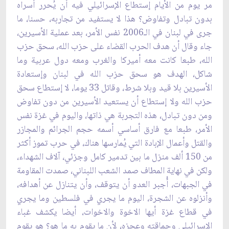
مر يوم من الأيام إستطاع الإسرائيلي فيه أن ‏يُحرر أسراه
بدون تبادل وتفاوض؟ هذا لا يستفيد من تجاربه، حسنا، ما
جرى في لبنان في الـ2006 نفس ‏الأمر، بعد عملية الأسيرين،
جاء وقال أن هدف الحرب القضاء على حزب الله، سحق حزب
الله، طبعا ‏كانت معه أميركا والغرب ومعه دول عربية وما
شاكل، الهدف هو سحق حزب الله في لبنان وإستعادة
‏الأسيرين بلا قيد وبلا شرط، وقاتل 33 يوما، لا إستطاع سحق
حزب الله ولا إستطاع أن يستعيد الأسيرين ‏من دون تفاوض
ومن دون تبادل، هذه التجربة هي ذاتها، واليوم في غزة نفس
الأمر، طبعا مع فارق أساسي ‏أسمه حجم الجرائم والمجازر
والقتل وأعمال الإبادة التي يُمارسها هناك، في حرب تموز أكثر
من 150 ‏ألف منزل ما بين تدمير كامل وجزئي، آلاف الشهداء،
ولكن في نهاية المطاف صمد الشعب اللبناني، ‏صمدت المقاومة
في الجبهات، أُجبر العدو أن يتوقف، وأن يتنازل عن أهدافه،
وأنزلوه عن الشجرة، اليوم ‏ما يجري في فلسطين وما يجري
في قطاع غزة أيها الاخوة والاخوات، أيضا يكشف غباء
الإسرائيلي ‏وحماقته وعجزه، لأن ما يقوم به ما هو؟ هو يقوم