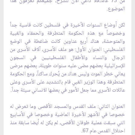
من 75 عاماً،فلا داعي الآن للشرح، جميعكم تعرفون هذا
الموضوع.‏
لكن أوضاع السنوات الأخيرة في فلسطين كانت قاسية جداً
وخصوصاً مع هذه الحكومة المتطرفة ‏والحمقاء والغبية
والمتوحشة، هناك أربع عناوين كانت ضاغطة في الوضع
الفلسطيني: العنوان الأول: هو ملف الأسرى، آلاف الأسرى من
الرجال والنساء ‏والأطفال الفلسطينيين في السجون
الإسرائيلية بعضهم مضى عليه سنوات طويلة، بعضهم مرضى
‏يعاني خطر الموت وليس هناك من يُحرك ساكناً، ومع الحكومة
المتطرفة وهذا الوزير الغبي قام ‏بالتشديد على الأسرى وعلى
عائلات الأسرى مما جعل الأمور في بعضها الانساني سيئة جداً.‏
العنوان الثاني: ملف القدس والمسجد الأقصى وما تعرض له
خصوصا في الأشهر الأخيرة الماضية ‏وخصوصا في الأسابيع
التي سبقت عملية طوفان الأقصى، لم يكن له أيضا سابقة منذ
احتلال القدس ‏عام 67.‏