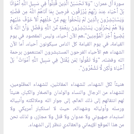
سورة آل عمران: "وَلاَ تَحْسَبَنَّ الَّذِينَ قُتِلُواْ فِي سَبِيلِ اللّهِ أَمْوَاتًا
بَلْ أَحْيَاء عِندَ رَبِّهِمْ يُرْزَقُون، فَرِحِينَ بِمَا آتَاهُمُ اللّهُ مِن فَضْلِهِ
وَيَسْتَبْشِرُونَ بِالَّذِينَ لَمْ يَلْحَقُواْ بِهِم مِّنْ خَلْفِهِمْ أَلاَّ خَوْفٌ عَلَيْهِمْ
وَلاَ هُمْ يَحْزَنُون، يَسْتَبْشِرُونَ بِنِعْمَةٍ مِّنَ اللَّهِ وَفَضْلٍ وَأَنَّ اللَّهَ لَا
يُضِيعُ أَجْرَ الْمُؤْمِنِينَ"،هم الآن أحياء، وليس المقصود في يوم
القيامة، في يوم القيامة كل الناس سيكونون أحياء، أما الآن
الشهداء هم الأحياء الفرحون المستبشرون المتنعمون برحمة
الله وفضله، "وَلَا تَقُولُوا لِمَن يُقْتَلُ فِي سَبِيلِ اللَّهِ أَمْوَاتٌ ۚ بَلْ
أَحْيَاءٌ وَلَٰكِن لَّا تَشْعُرُونَ".
هنيئاً لكل الشهداء، للشهداء المقاتلين، للشهداء المظلومين،
للشهداء من الرجال والنساء والولدان والصغار والكبار، هنيئاً
لهم انتقالهم إلى ذلك العالم، إلى جوار الله وملائكته وأنبيائه
ورسله وأوليائه وشهدائه، حيث لا استكبار أمريكي ولا
استبداد صهيوني ولا عدوان ولا قتل ولا مجازر، و لذلك نحن
من هذا الموقع الإيماني والعقائدي ننظر إلى الشهداء.