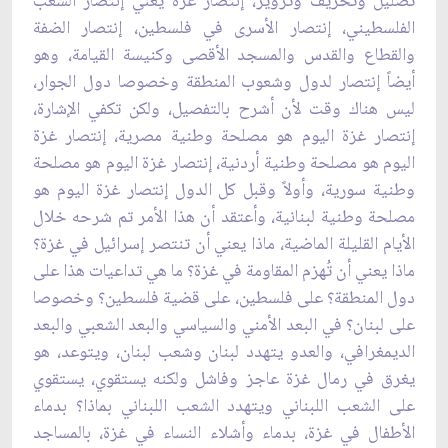
تضليل وتحريف وتزوير، ‏إنتصار غزة يعني إنتصار الشعب
الفلسطيني، إنتصار الأسرى في فلسطين، إنتصار الضفة
والقطاع ‏والقدس والمسجد الأقصى وكنيسة القيامة، وهو
أيضاً إنتصار لدول وشعوب المنطقة وخصوصا دول الجوار،
ليس ‏هناك وقت لأن أشرح بالتفصيل، ولكن تكفي الإشارة،
إنتصار غزة اليوم هو مصلحة وطنية مصرية، ‏إنتصار غزة
اليوم هو مصلحة وطنية أردنية، إنتصار غزة اليوم هو مصلحة
وطنية سورية، وأولاً وقبل كل ‏الدول إنتصار غزة اليوم هو
مصلحة وطنية لبنانية، وأعتقد أن هذا الأمر تم شرحه خلال
الأيام القليلة ‏الماضية، ماذا يعني أن تنتصر إسرائيل في غزة؟
ماذا يعني أن تُهزم المقاومة في غزة؟ ما هي تداعيات ‏هذا على
دول المنطقة؟ على فلسطين، على قضية فلسطين؟ وخصوصا
على لبنان؟ في البعد الأمني ‏والسياسي والبعد الشعبي والبعد
الديمغرافي، والعدو يتهدد لبنان وشعب لبنان، ويتوعد، هو
يغرق في رمال ‏غزة عاجز وفاشل ولكنه يستقوي، يستقوي
على الشعب اللبناني ويتهدد الشعب اللبناني بماذا؟ بدماء
‏الأطفال في غزة، بدماء وأشلاء النساء في غزة، بالمساجد