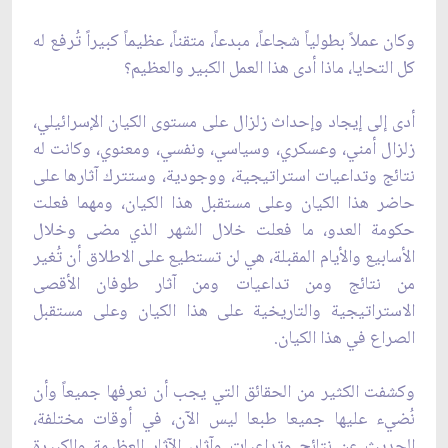
وكان عملاً بطولياً شجاعاً، مبدعاً، متقناً، عظيماً كبيراً تُرفع له
كل التحايا، ماذا أدى هذا العمل ‏الكبير والعظيم؟
أدى إلى إيجاد وإحداث زلزال على مستوى الكيان الإسرائيلي،
زلزال أمني، وعسكري، وسياسي، ‏ونفسي، ومعنوي، وكانت له
نتائج وتداعيات استراتيجية، ووجودية، وستترك آثارها على
حاضر ‏هذا الكيان وعلى مستقبل هذا الكيان، ومهما فعلت
حكومة العدو، ما فعلت خلال الشهر الذي مضى ‏وخلال
الأسابيع والأيام المقبلة، هي لن تستطيع على الاطلاق أن تُغير
من نتائج ومن تداعيات ومن ‏آثار طوفان الأقصى
الاستراتيجية والتاريخية على هذا الكيان وعلى مستقبل
الصراع في هذا ‏الكيان.‏
وكشفت الكثير من الحقائق التي يجب أن نعرفها جميعاً وأن
نُضيء عليها جميعا طبعا ليس الآن، ‏في أوقات مختلفة،
الحديث عن نتائج وتداعيات وآثار، الآثار العظيمة والكبيرة