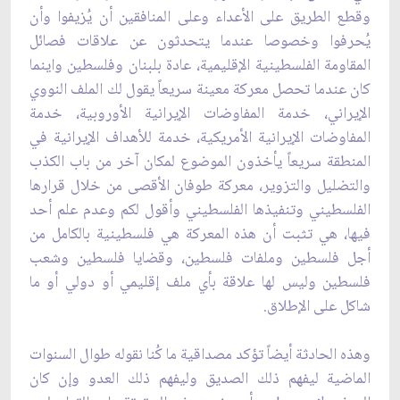
وقطع الطريق على الأعداء وعلى المنافقين أن ‏يُزيفوا وأن
يُحرفوا وخصوصا عندما يتحدثون عن علاقات فصائل
المقاومة الفلسطينية الإقليمية، ‏عادة بلبنان وفلسطين واينما
كان عندما تحصل معركة معينة سريعاً يقول لك الملف النووي
‏الإيراني، خدمة المفاوضات الإيرانية الأوروبية، خدمة
المفاوضات الإيرانية الأمريكية، خدمة ‏للأهداف الإيرانية في
المنطقة سريعاً يأخذون الموضوع لمكان آخر من باب الكذب
والتضليل ‏والتزوير، معركة طوفان الأقصى من خلال قرارها
الفلسطيني وتنفيذها الفلسطيني وأقول لكم وعدم ‏علم أحد
فيها، هي تثبت أن هذه المعركة هي فلسطينية بالكامل من
أجل فلسطين وملفات فلسطين، ‏وقضايا فلسطين وشعب
فلسطين وليس لها علاقة بأي ملف إقليمي أو دولي أو ما
شاكل على ‏الإطلاق.‏
وهذه الحادثة أيضاً تؤكد مصداقية ما كُنا نقوله طوال السنوات
الماضية ليفهم ذلك الصديق وليفهم ‏ذلك العدو وإن كان