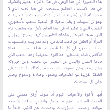
هذه البصيرة، في هذا الوعي، في هذا الالتزام العميق بالقضية،
في هذا الاستعداد العظيم للتضحية، في هذا الصبر الذي لا
حدود له، الذي يُعبّر عنه آباء وأُمهات وزوجات وأبناء وبنات
وعوائل الشهداء، وأيضاً التحية كل التحية للشعب الأُسطوري،
للشعب الذي لا نظير له في هذا العالم، لأهل غزة وشعب غزة
الذين شاهدناهم على شاشات التلفزيون كيف يخرج الرجل أو
المرأة أو الطفل من تحت الأنقاض، وقد دُمر بيته واستشهدت
عائلته ويصرخ ان كل ما قدمه هو فداءٌ للمقاومة، فداءٌ
للأقصى، فداءٌ لِفلسطين، هنا القوة الحقيقية وهنا الشعب الذي
يعجز اللسان والبيان عن التعبير عن عظمته وعن جبروته
وعن إيمانه وعن صموده وعن صبره، وكذلك ما نشهده في
الضفة الغربية من تضحيات وصمود وصلابة وشموخ وصبر
وفي كل الساحات.
أيها الأُخوة والأَخوات، اليوم أنا سوف أُركز حديثي على
الحدث المباشر، لِنفهم ما حصل ولِنشرح موقفنا ولِنحدد
موقفنا ولِنحدد المسؤوليات ونتحدث عن الأُفق، طبعاً ما