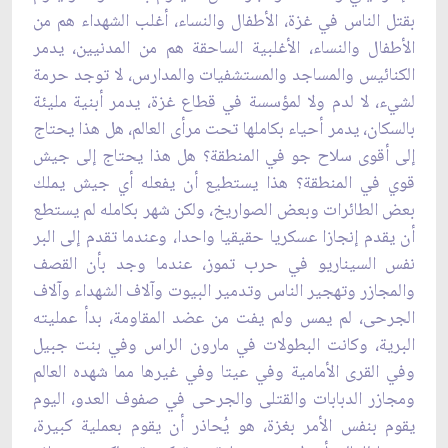
بقتل الناس في غزة، الأطفال والنساء، أغلب الشهداء هم ‏من
الأطفال والنساء، الأغلبية الساحقة هم من المدنيين، يدمر
الكنائيس والمساجد والمستشفيات والمدارس، ‏لا توجد حرمة
لشيء، لا لدم ولا لمؤسسة في قطاع غزة، يدمر أبنية مليئة
بالسكان، يدمر أحياء بكاملها ‏تحت مرأى العالم، هل هذا يحتاج
إلى أقوى سلاح جو في المنطقة؟ هل هذا يحتاج إلى جيش
قوي في ‏المنطقة؟ هذا يستطيع أن يفعله أي جيش يملك
بعض الطائرات وبعض الصواريخ، ولكن شهر بكامله لم ‏يستطع
أن يقدم إنجازا عسكريا حقيقيا واحدا، وعندما تقدم إلى البر
نفس السيناريو في حرب تموز، عندما ‏وجد بأن القصف
والمجازر وتهجير الناس وتدمير البيوت وآلاف الشهداء وآلاف
الجرحى، لم يمس ولم ‏يفت من عضد المقاومة، بدأ عمليته
البرية، وكانت البطولات في مارون الراس وفي بنت جبيل
وفي القرى ‏الأمامية وفي عيتا وفي غيرها مما شهده العالم
ومجازر الدبابات والقتلى والجرحى في صفوف العدو، ‏اليوم
يقوم بنفس الأمر بغزة، هو يُحاذر أن يقوم بعملية كبيرة،