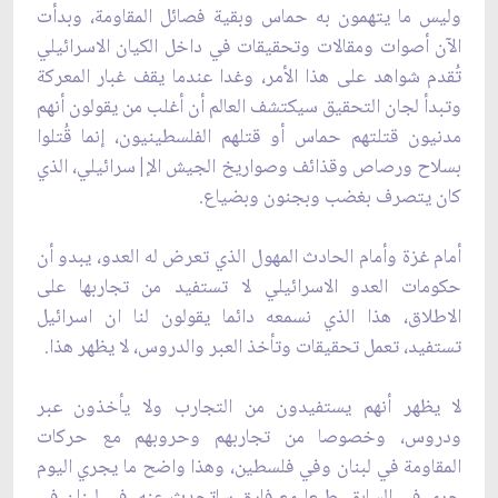
وليس ما يتهمون به حماس وبقية فصائل المقاومة، وبدأت
‏الآن أصوات ومقالات وتحقيقات في داخل الكيان الاسرائيلي
تُقدم شواهد على هذا الأمر، وغدا ‏عندما يقف غبار المعركة
وتبدأ لجان التحقيق سيكتشف العالم أن أغلب من يقولون أنهم
مدنيون ‏قتلتهم حماس أو قتلهم الفلسطينيون، إنما قُتلوا
بسلاح ورصاص وقذائف وصواريخ الجيش ‏الإ|سرائيلي، الذي
كان يتصرف بغضب وبجنون وبضياع.‏
أمام غزة وأمام الحادث المهول الذي تعرض له العدو، يبدو أن
حكومات العدو الاسرائيلي لا تستفيد ‏من تجاربها على
الاطلاق، هذا الذي نسمعه دائما يقولون لنا ان اسرائيل
تستفيد، تعمل تحقيقات ‏وتأخذ العبر والدروس، لا يظهر هذا.‏
لا يظهر أنهم يستفيدون من التجارب ولا يأخذون عبر
ودروس، وخصوصا من تجاربهم وحروبهم ‏مع حركات
المقاومة في لبنان وفي فلسطين، وهذا واضح ما يجري اليوم