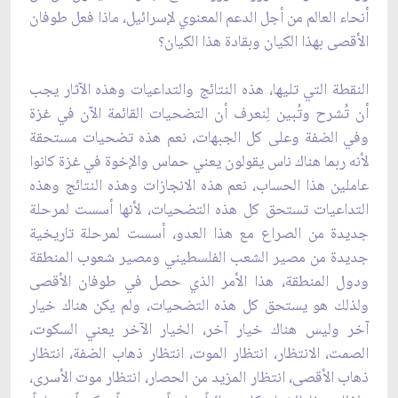
‏أنحاء العالم من أجل الدعم المعنوي لإسرائيل، ماذا فعل طوفان
الأقصى بهذا الكيان وبقادة هذا ‏الكيان؟
النقطة التي تليها، هذه النتائج والتداعيات وهذه الآثار يجب
أن تُشرح وتُبين لِنعرف أن التضحيات ‏القائمة الآن في غزة
وفي الضفة وعلى كل الجبهات، نعم هذه تضحيات مستحقة
لأنه ربما هناك ‏ناس يقولون يعني حماس والإخوة في غزة كانوا
عاملين هذا الحساب، نعم هذه الانجازات وهذه ‏النتائج وهذه
التداعيات تستحق كل هذه التضحيات، لأنها أسست لمرحلة
جديدة من الصراع مع ‏هذا العدو، أسست لمرحلة تاريخية
جديدة من مصير الشعب الفلسطيني ومصير شعوب المنطقة
‏ودول المنطقة، هذا الأمر الذي حصل في طوفان الأقصى
ولذلك هو يستحق كل هذه التضحيات، ولم ‏يكن هناك خيار
آخر وليس هناك خيار آخر، الخيار الآخر يعني السكوت،
الصمت، الانتظار، انتظار ‏الموت، انتظار ذهاب الضفة، انتظار
ذهاب الأقصى، انتظار المزيد من الحصار، انتظار موت ‏الأسرى،