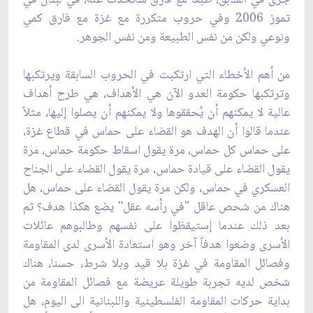
جرى في السابق، طبعا مع ‏فارق ساتحدث عنه، في لبنان في
تموز 2006 وفي حروب متكررة مع غزة مع فارق كمي
ونوعي ‏ولكن من نفس الطبيعة ومن نفس الجوهر.‏
من أهم الأخطاء التي ارتكبت في الحروب السابقة ويرتكبها
وترتكبها حكومة العدو الآن هي ‏الأهداف، هي طرح أهداف
عالية لا يمكنهم أن يُحققوها ولا يمكنهم أن يصلوا إليها، مثلاً
عندما قالوا ‏أن الهدف هو القضاء على حماس في قطاع غزة،
على حماس كل حماس، مرة يقول اسقاط حكومة ‏حماس، مرة
يقول ‏القضاء على قيادة حماس، مرة يقول القضاء على الجناح
العسكري في حماس، ولكن مرة يقول ‏القضاء على حماس، هل
هناك من شحص عاقل "في رأسه عقل" يضع هكذا هدف؟ ثم
بعد ذلك عندما ‏إستيقظوا على نفسهم وطالبوهم عائلات
الأسرى وضعوا هدفاً آخر وهو استعادة الأسرى لدى المقاومة
وفصائل ‏المقاومة في غزة بلا قيد وبلا شرط، حسنا، هناك
شخص لديه تجربة طويلة عريضة مع فصائل المقاومة ‏من
بداية حركات المقاومة الفلسطينية واللبنانية الى اليوم، هل