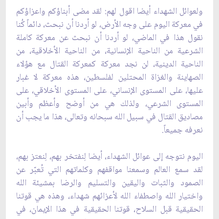
ولعوائل الشهداء أيضا اقول لهم: لقد مضى أبناؤكم واعزاؤكم
في معركة اليوم على وجه الأرض، لو أردنا أن نبحث، دائماً كُنا
نقول هذا في الماضي، لو أردنا أن نبحث عن معركة كاملة
الشرعية من الناحية الإنسانية، من الناحية الأخلاقية، من
الناحية الدينية، لن نجد معركة كمعركة القتال مع هؤلاء
الصهاينة والغزاة المحتلين لفلسطين، هذه معركة لا غبار
عليها، على المستوى الإنساني، على المستوى الأخلاقي، على
المستوى الشرعي، ولذلك هي من أوضح وأعظم وأبين
مصاديق القتال في سبيل الله سبحانه وتعالى، هذا ما يجب أن
نعرفه جميعاً.
اليوم نتوجه إلى عوائل الشهداء، أيضا لِنفتخر بهم، لِنعتز بهم،
لقد سمع العالم وسمعنا مواقفهم وكلماتهم التي تُعبّر عن
الصمود والثبات واليقين والتسليم والرضا بمشيئة الله
واختيار الله واصطفاء الله لأعزائهم شهداء، وهذه هي قوتنا
الحقيقية قبل السلاح، قوتنا الحقيقية في هذا الإيمان، في