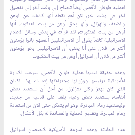
لعملية طوفان ‏الأقصى أيضاً تحتاج إلى وقت آخر إلى تفصيل
آخر في وقت آخر، لكن أهم نقطة أنها كشفت عن ‏الوهن
والضعف والهزال، وأنها بحق أوهن من بيت العنكوت، أنها
أوهن من بيت العنكبوت، لقد ‏قرأت في بعض وسائل الاعلام
الاسرائيلية كلاماً يقول أن الاسرائيليين أنفسهم باتوا يؤمنون
أكثر ‏من فلان عني أنا يعني، أن الاسرائيليين باتوا يؤمنون
أكثر من فلان أن اسرائيل أوهن من بيت ‏العنكبوت.‏
وهذه حقيقة ثبتتها عملية طوان الأقصى، سارعت الادارة
الأمريكية برئيسها ووزرائها وجنرالاتها ‏لِتمسك بهذا الكيان
الذي كان يهتز وكان يتزلزل، من أجل أن يستعيد بعض
أنفاسه، يستعيد بعض ‏وعيه، يقف على قدميه من جديد،
وليستعيد زمام المبادرة، وهو لم يتمكن حتى الآن من استعادة
زمام ‏المبادرة، وتقديم الحماية والمساندة له بكل الأشكال.
هذه الحادثة وهذه السرعة الأمريكية لاحتضان ‏اسرائيل