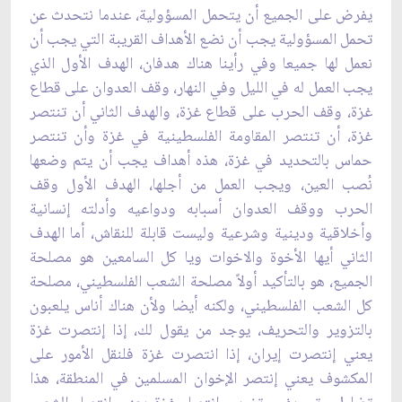
يفرض على الجميع أن يتحمل المسؤولية، ‏عندما نتحدث عن
تحمل المسؤولية يجب أن نضع الأهداف القريبة التي يجب أن
نعمل لها جميعا وفي ‏رأينا هناك هدفان، الهدف الأول الذي
يجب العمل له في الليل وفي النهار، وقف العدوان على قطاع
غزة، ‏وقف الحرب على قطاع غزة، والهدف الثاني أن تنتصر
غزة، أن تنتصر المقاومة الفلسطينية في غزة وأن ‏تنتصر
حماس بالتحديد في غزة، هذه أهداف يجب أن يتم وضعها
نُصب العين، ويجب العمل من أجلها، ‏الهدف الأول وقف
الحرب ووقف العدوان أسبابه ودواعيه وأدلته إنسانية
وأخلاقية ودينية وشرعية وليست ‏قابلة للنقاش، أما الهدف
الثاني أيها الأخوة والاخوات ويا كل السامعين هو مصلحة
الجميع، هو بالتأكيد ‏أولاً مصلحة الشعب الفلسطيني، مصلحة
كل الشعب الفلسطيني، ولكنه أيضا ولأن هناك أناس يلعبون
‏بالتزوير والتحريف، يوجد من يقول لك، إذا إنتصرت غزة
يعني إنتصرت إيران، إذا انتصرت غزة فلنقل ‏الأمور على
المكشوف يعني إنتصر الإخوان المسلمين في المنطقة، هذا