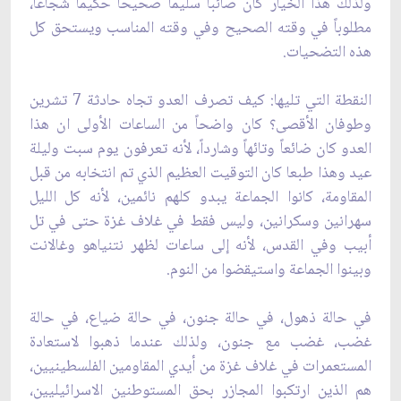
ولذلك هذا الخيار كان صائباً سليماً صحيحاً حكيماً شجاعاً،
مطلوباً في وقته الصحيح وفي ‏وقته المناسب ويستحق كل
هذه التضحيات.‏
النقطة التي تليها: كيف تصرف العدو تجاه حادثة 7 تشرين
وطوفان الأقصى؟ كان واضحاً من الساعات الأولى ان ‏هذا
العدو كان ضائعاً وتائهاً وشارداً، لأنه تعرفون يوم سبت وليلة
عيد وهذا طبعا كان التوقيت ‏العظيم الذي تم انتخابه من قبل
المقاومة، كانوا الجماعة يبدو كلهم نائمين، لأنه كل الليل
سهرانين ‏وسكرانين، وليس فقط في غلاف غزة حتى في تل
أبيب وفي القدس، لأنه إلى ساعات لظهر نتنياهو ‏وغالانت
وبينوا الجماعة واستيقضوا من النوم.‏
في حالة ذهول، في حالة جنون، في حالة ضياع، في حالة
غضب، غضب مع جنون، ولذلك عندما ‏ذهبوا لاستعادة
المستعمرات في غلاف غزة من أيدي المقاومين الفلسطينيين،
هم الذين ارتكبوا ‏المجازر بحق المستوطنين الاسرائيليين،