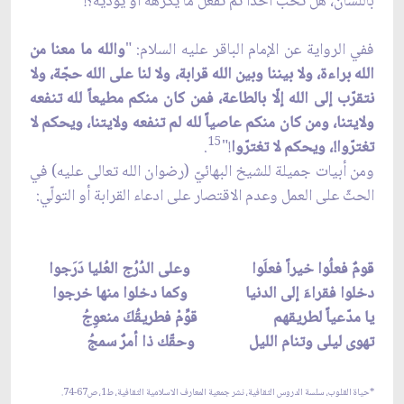
باللسان، هل تحبّ أحداً ثمّ تفعل ما يكرهه أو يؤذيه؟!
ففي الرواية عن الإمام الباقر عليه السلام: "
والله ما معنا من
الله براءة، ولا بيننا وبين الله قرابة، ولا لنا على الله حجّة، ولا
نتقرّب إلى الله إلّا بالطاعة، فمن كان منكم مطيعاً لله تنفعه
ولايتنا، ومن كان منكم عاصياً لله لم تنفعه ولايتنا، ويحكم لا
15
تغترّوا!، ويحكم لا تغترّوا
!"
.
ومن أبيات جميلة للشيخ البهائيّ (رضوان الله تعالى عليه) في
الحثّ على العمل وعدم الاقتصار على ادعاء القرابة أو التولّي:
قومٌ فعلُوا خيراً فعلَوا وعلى الدُرُج العُليا دَرَجوا
دخلوا فقراءَ إلى الدنيا وكما دخلوا منها خرجوا
يا مدّعياً لطريقهم قوِّمْ فطريقُكَ منعوِجُ
تهوى ليلى وتنام الليل وحقّك ذا أمرٌ سمجُ
*حياة القلوب، سلسة الدروس الثقافية، نشر جمعية المعارف الاسلامية الثقافية، ط1، ص67-74.