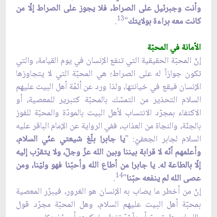
وأنت وجبرئيل على الصراط، فلا يجوز على الصراط إلّا من
13
كانت معه براءة بولايتك
"
.
الأمانة في المحبّة
إنّ المحبّة الحقيقية التي تنفع الإنسان في يوم القيامة، والتي
تكون جوازاً له على الصراط؛ هي المحبّة التي لا يتجاوزها
الإنسان فيقع في خيانتها، ولذا ورد عن أئمّة أهل البيت عليهم
السلام التحذير من التمسّك بالمحبّة كتبرير للمعصية، أو
الاكتفاء بمجرّد الانتساب لأهل البيت بالمودّة والمحبّة للفوز
بالجنّة، والنجاة من العذاب، ففي الرواية عن الإمام الباقر عليه
السلام لجابر الجعفيّ: "
يا جابر! بلّغ شيعتي عنّي السلام،
وأعلمهم أنّه لا قرابة بيننا وبين الله عزّ وجلّ، ولا يتقرّب إليه
إلّا بالطاعة له. يا جابر! من أطاع الله وأحبّنا فهو وليّنا، ومن
14
عصى الله لم ينفعه حبّنا
"
.
إنّ من أخطر ما يصاب به الإنسان هو الغرور، فيبرّر المعصية
بمحبّة أهل البيت عليهم السلام، وهل المحبّة مجرّد قول