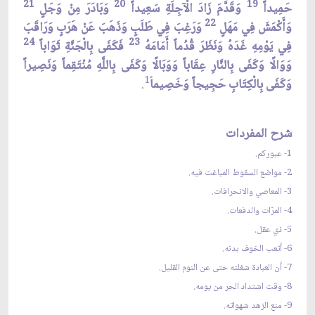
21
20
19
حَمِيداً
وَقَدَّمَ زَادَ الْآجِلَةِ سَعِيداً
وَبَادَرَ مِنْ وَجَلٍ
22
وَأَكْمَشَ فِي مَهَلٍ
وَرَغِبَ فِي طَلَبٍ وَذَهَبَ عَنْ هَرَبٍ وَرَاقَبَ
24
23
فِي يَوْمِهِ غَدَهُ وَنَظَرَ قُدُماً أَمَامَهُ
فَكَفَى بِالْجَنَّةِ ثَوَاباً
وَوَالًا وَكَفَى بِالنَّارِ عِقَاباً وَوَبَالًا وَكَفَى بِاللَّهِ مُنْتَقِماً وَنَصِيراً
1
وَكَفَى بِالْكِتَابِ حَجِيجاً وَخَصِيما
.
شرح المفردات
1- عبوركم.
2- مواضع السقوط المباغت فيه.
3- المعاصي والانحرافات.
4- المرّات والدفعات.
5- ذي عقل.
6- أتعب الخوف بدنه.
7- أن العبادة شغلته حتى عن النوم القليل.
8- وقت اشتداد الحر من يومه.
9- منع الزهد شهواته.