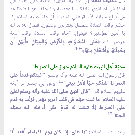
د-
التكليف أمانة
: إنّ التكاليف الإلهيّة الثابتة على العباد هي
أمانة في أعناقهم، فارتكاب المعصية والتخلف عن الطاعة هو
من أنواع خيانة الأمانة، ففي الحديث أنّ عليّاً عليه السلام إذا
حضر وقت الصلاة يتململ ويتزلزل ويتلون، فيقال له: ما لك
يا أمير المؤمنين؟ فيقول: "جاء وقت الصلاة، وقت أمانة
عرضها الله
عَلَى السَّمَاوَاتِ وَالْأَرْضِ وَالْجِبَالِ فَأَبَيْنَ أَن
﴿
10
يَحْمِلْنَهَا وَأَشْفَقْنَ مِنْهَا
"
.
﴾
محبّة أهل البيت عليه السلام جواز على الصراط
قال رسول الله صلى الله عليه وآله وسلم: "
أثبتكم قدماً على
11
الصراط أشدّكم حبّاً لأهل بيتي
"
. وعن أبي جعفر عن آبائه
عليهم السلام قال: "
قال النبيّّ صلى الله عليه وآله وسلم لعليّ
عليه السلام: ما ثبت حبّك في قلب امرئ مؤمن فزلّت به قدم
على الصراط إلّا ثبتت له قدمٌ حتّى أدخله الله بحبّك
12
الجنّة
"
.
وعنه عليه السلام: "
يا عليّ! إذا كان يوم القيامة، أقعد أنا