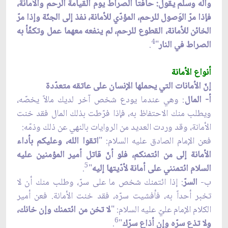
وآله وسلم يقول: حافّتا الصراط يوم القيامة الرحم والأمانة،
فإذا مرّ الوَصول للرحم، المؤدّي للأمانة، نفذ إلى الجنّة وإذا مرّ
الخائن للأمانة، القطوع للرحم، لم ينفعه معهما عمل وتكفّأ به
4
الصراط في النار
"
.
أنواع الأمانة
إنّ الأمانات التي يحملها الإنسان على عاتقه متعدّدة
أ- المال
: وهي عندما يودع شخص آخر لديك مالاً يخصّه،
ويطلب منك الاحتفاظ به، فإذا فرّطت بذلك المال فقد خنت
الأمانة، وقد وردت العديد من الروايات بالنهي عن ذلك وذمّه:
فعن الإمام الصادق عليه السلام: "
اتقوا الله، وعليكم بأداء
الأمانة إلى من ائتمنكم، فلو أنّ قاتل أمير المؤمنين عليه
5
السلام ائتمنني على أمانة لأدّيتها إليه
"
.
ب-
السرّ
: إذا ائتمنك شخص ما على سرّ، وطلب منك أن لا
تخبر أحداً به، فأفشيت سرّه، فقد خنت الأمانة. فعن أمير
الكلام الإمام عليّ عليه السلام: "
لا تخن من ائتمنك وإن خانك،
6
ولا تذع سرّه وإن أذاع سرّك
"
.