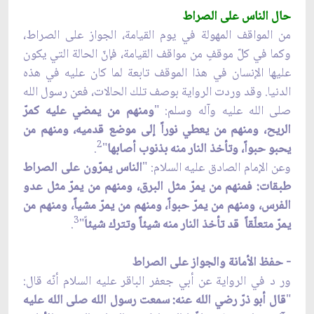
حال الناس على الصراط
من المواقف المهولة في يوم القيامة، الجواز على الصراط،
وكما في كلّ موقفٍ من مواقف القيامة، فإنّ الحالة التي يكون
عليها الإنسان في هذا الموقف تابعة لما كان عليه في هذه
الدنيا. وقد وردت الرواية بوصف تلك الحالات، فعن رسول الله
صلى الله عليه وآله وسلم: "
ومنهم من يمضي عليه كمرّ
الريح، ومنهم من يعطي نوراً إلى موضع قدميه، ومنهم من
2
يحبو حبواً، وتأخذ النار منه بذنوب أصابها
"
.
وعن الإمام الصادق عليه السلام: "
الناس يمرّون على الصراط
طبقات: فمنهم من يمرّ مثل البرق، ومنهم من يمرّ مثل عدو
الفرس، ومنهم من يمرّ حبواً، ومنهم من يمرّ مشياً، ومنهم من
3
يمرّ متعلّقاً قد تأخذ النار منه شيئاً وتترك شيئا
ً"
.
- حفظ الأمانة والجواز على الصراط
ور د في الرواية عن أبي جعفر الباقر عليه السلام أنّه قال:
"
قال أبو ذرّ رضي الله عنه: سمعت رسول الله صلى الله عليه