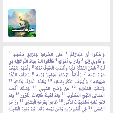
2
1
وَاعْلَمُوا أَنَّ مَجَازَكُمْ
عَلَى الصِّرَاطِ وَمَزَالِقِ دَحْضِهِ
4
3
وَأَهَاوِيلِ زَلَلِهِ
وَتَارَاتِ أَهْوَالِهِ
فَاتَّقُوا اللهَ عِبَادَ اللَّهِ تَقِيَّةَ ذِي
6
5
لُبٍّ
شَغَلَ التَّفَكُّرُ قَلْبَهُ وَأَنْصَبَ الْخَوْفُ بَدَنَهُ
وَأَسْهَرَ التَّهَجُّدُ
8
7
غِرَارَ نَوْمِهِ
وَأَظْمَأَ الرَّجَاءُ هَوَاجِرَ يَوْمِهِ
وَظَلَفَ الزُّهْدُ
11
10
9
شَهَوَاتِهِ
وَأَوْجَفَ الذِّكْرُ بِلِسَانِهِ
وَقَدَّمَ الْخَوْفَ لِأَمَانِهِ
13
12
وَتَنَكَّبَ الْمَخَالِجَ
عَنْ وَضَحِ السَّبِيلِ
وَسَلَكَ أَقْصَدَ
15
14
الْمَسَالَِى النَّهْجِ الْمَطْلُوبِ
وَلَمْ تَفْتِلْهُ فَاتِلَاتُ الْغُرُورِ
وَلَمْ
17
16
تَعْمَ عَلَيْهِ مُشْتَبِهَاتُ الْأُمُورِ
ظَافِراً بِفَرْحَةِ الْبُشْرَى
وَرَاحَةِ
18
النُّعْمَى
فِي أَنْعَمِ نَوْمِهِ وَآمَنِ يَوْمِهِ وَقَدْ عَبَرَ مَعْبَرَ الْعَاجِلَةِ