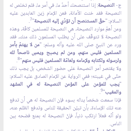
ج-
النصيحة
: إذا استنصحك أحدٌ ما، في أمر ما، فلم تخلص له
النصيحة فقد خنت الأمانة، فعن الإمام زين العابدين عليه
7
السلام: "
حقّ المستنصح أن تؤدّي إليه النصيحة
"
.
ومن أهمّ موارد النصيحة، هي النصيحة للمسلمين كافّة، وهذه
النصيحة لا تتوقّف على أن يطلب المسلمون ذلك منك، فقد
ورد عن النبيّّ صلى الله عليه وآله وسلم: "
من لا يهتمّ بأمر
المسلمين فليس منهم، ومن لم يصبح ويمسِ ناصحاً لله
8
ولرسوله ولكتابه ولإمامه ولعامّة المسلمين فليس منهم
"
.
ولا يقتصر أمر النصيحة على حضور الشخص، بل يجب ذلك
حتّى في غيبته؛ ففي الرواية عن الإمام الصادق عليه السلام:
"
يجب للمؤمن على المؤمن النصيحة له في المشهد
9
والمغيب
"
.
فإذا سمعت شخصاً يناله بسوء فإن النصيحة له هي أن تدفع
عنه تلك الإساءة، بأن تبيّن الحقيقة للناس وتدفع الظلم عنه،
ولو أنّه فعلاً ارتكب ذنباً، فإنّ النصيحة له بمنع فضحه بين
الناس.