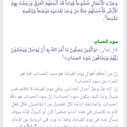
وَجَزَاءِ الْأَعْمَالِ خُضُوعاً قِيَاماً قَدْ أَلْجَمَهُمُ الْعَرَقُ وَرَجَفَتْ بِهِمُ
الْأَرْضُ فَأَحْسَنُهُمْ حَالًا مَنْ وَجَدَ لِقَدَمَيْهِ مَوْضِعاً وَلِنَفْسِهِ
2
مُتَّسَعاً
.
سوء الحساب
قال تعالى:
وَالَّذِينَ يَصِلُونَ مَا أَمَرَ اللهُ بِهِ أَنْ يُوصَلَ وَيَخْشَوْنَ
﴿
3
رَبَّهُمْ وَيَخَافُونَ سُوءَ الحِسَابِ
.
﴾
إنّ من أعظم أهوال يوم القيامة هو سوء الحساب، فما هو
المراد من سوء الحساب؟
إنّ الله عزّ وجلّ أعدل العادلين، وفي يوم القيامة لا تظلم نفس
شيئاً، ولذا كيف يكون سوء الحساب؟ إنّ سوء الحساب هو دقّة
الحساب، والمتابعة التامّة لكلّ تفصيل من التفاصيل، فكلّ فعلٍ
قام به الإنسان في هذه الدنيا صغيراً كان أو كبيراً، فإنّه سوف
يسأل عنه في يوم القيامة، وهذا ما ورد في الرواية عن الإمام