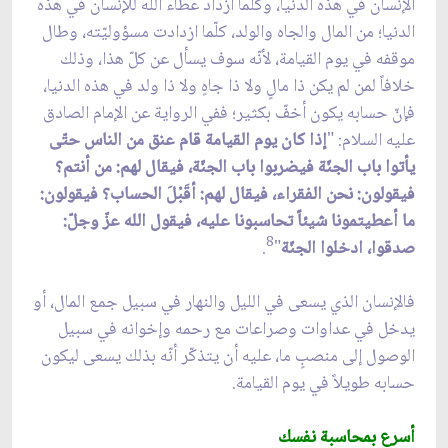
الإنسان في هذه الدنيا، وكلّما ازداد عطاء الله للإنسان في هذه
الدنيا؛ من المال والجاه والولد، كلّما ازدادت مسؤوليّته، وطال
موقفه في يوم القيامة، لأنّه سوف يسأل عن كلّ هذا، وذلك
خلافاً لمن لم يكن ذا مالٍ ولا ذا جاهٍ ولا ذا ولد في هذه الدنيا،
فإنّ حسابه يكون أخفّ بكثير؛ ففي الرواية عن الإمام الصادق
عليه السلام: "
إذا كان يوم القيامة قام عنق من الناس حتّى
يأتوا باب الجنّة فيضربوا باب الجنّة، فيقال لهم: من أنتم؟
فيقولون: نحن الفقراء، فيقال لهم: أقَبْلَ الحساب؟ فيقولون:
ما أعطيتمونا شيئاً تحاسبونا عليه، فيقول الله عزّ وجلّ:
8
صدقوا، ادخلوا الجنّة
"
.
فالإنسان الذي يسعى في الليل والنهار في سبيل جمع المال، أو
يدخل في عداوات وصراعات مع رحمه وإخوانه في سبيل
الوصول إلى منصبٍ ما، عليه أن يتذكّر أنّه بذلك يسعى ليكون
حسابه طويلاً في يوم القيامة.
أسرع بمحاسبة نفسك