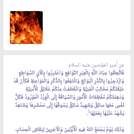
عن أمير المؤمنين عليه السلام
فَاتَّعِظُوا عِبَادَ اللَّهِ بِالْعِبَرِ النَّوَافِعِ وَاعْتَبِرُوا بِالْآيِ السَّوَاطِعِ
وَازْدَجِرُوا بِالنُّذُرِ الْبَوَالِغِ وَانْتَفِعُوا بِالذِّكْرِ وَالْمَوَاعِظِ فَكَأَنْ قَدْ
عَلِقَتْكُمْ مَخَالِبُ الْمَنِيَّةِ وَانْقَطَعَتْ مِنْكُمْ عَلَائِقُ الْأُمْنِيَّةِ
وَدَهِمَتْكُمْ مُفْظِعَاتُ الْأُمُورِ وَالسِّيَاقَةُ إِلَى الْوِرْدُ الْمَوْرُودُ فَكُلُّ
نَفْسٍ مَعَها سائِقٌ وَشَهِيدٌ سَائِقٌ يَسُوقُهَا إِلَى مَحْشَرِهَا وَشَاهِدٌ
1
يَشْهَدُ عَلَيْهَا بِعَمَلِهَا
.
وَذَلِكَ يَوْمٌ يَجْمَعُ اللهُ فِيهِ الْأَوَّلِينَ وَالْآخِرِينَ لِنِقَاشِ الْحِسَابِ