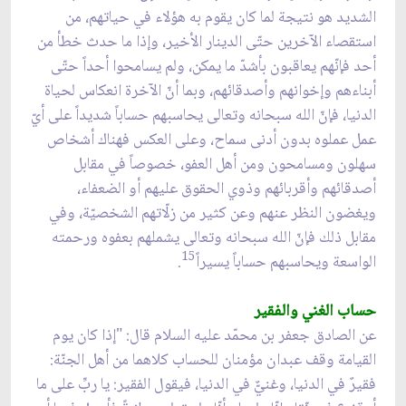
الشديد هو نتيجة لما كان يقوم به هؤلاء في حياتهم، من
استقصاء الآخرين حتّى الدينار الأخير، وإذا ما حدث خطأ من
أحد فإنّهم يعاقبون بأشدّ ما يمكن، ولم يسامحوا أحداً حتّى
أبناءهم وإخوانهم وأصدقائهم، وبما أنّ الآخرة انعكاس لحياة
الدنيا، فإنّ الله سبحانه وتعالى يحاسبهم حساباً شديداً على أيّ
عمل عملوه بدون أدنى سماح، وعلى العكس فهناك أشخاص
سهلون ومسامحون ومن أهل العفو، خصوصاً في مقابل
أصدقائهم وأقربائهم وذوي الحقوق عليهم أو الضعفاء،
ويغضون النظر عنهم وعن كثير من زلّاتهم الشخصيّة، وفي
مقابل ذلك فإنّ الله سبحانه وتعالى يشملهم بعفوه ورحمته
15
الواسعة ويحاسبهم حساباً يسيراً
.
حساب الغني والفقير
عن الصادق جعفر بن محمّد عليه السلام قال: "إذا كان يوم
القيامة وقف عبدان مؤمنان للحساب كلاهما من أهل الجنّة:
فقيرٌ في الدنيا، وغنيٌّ في الدنيا، فيقول الفقير: يا ربِّ على ما