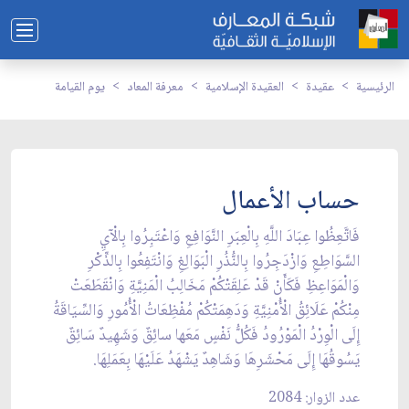
الرئيسية
عقيدة
العقيدة الإسلامية
معرفة المعاد
يوم القيامة
حساب الأعمال
فَاتَّعِظُوا عِبَادَ اللَّهِ بِالْعِبَرِ النَّوَافِعِ وَاعْتَبِرُوا بِالْآيِ
السَّوَاطِعِ وَازْدَجِرُوا بِالنُّذُرِ الْبَوَالِغِ وَانْتَفِعُوا بِالذِّكْرِ
وَالْمَوَاعِظِ فَكَأَنْ قَدْ عَلِقَتْكُمْ مَخَالِبُ الْمَنِيَّةِ وَانْقَطَعَتْ
مِنْكُمْ عَلَائِقُ الْأُمْنِيَّةِ وَدَهِمَتْكُمْ مُفْظِعَاتُ الْأُمُورِ وَالسِّيَاقَةُ
إِلَى الْوِرْدُ الْمَوْرُودُ فَكُلُّ نَفْسٍ مَعَها سائِقٌ وَشَهِيدٌ سَائِقٌ
يَسُوقُهَا إِلَى مَحْشَرِهَا وَشَاهِدٌ يَشْهَدُ عَلَيْهَا بِعَمَلِهَا.
عدد الزوار: 2084