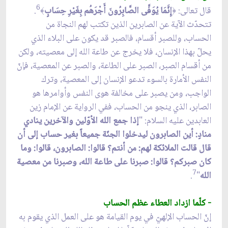
6
قال تعالى:
إِنَّمَا يُوَفَّى الصَّابِرُونَ أَجْرَهُم بِغَيْرِ حِسَابٍ
.
﴾
﴿
تتحدّث الآية عن الصابرين الذين تكتب لهم النجاة من
الحساب، وللصبر أقسام، فالصبر قد يكون على البلاء الذي
يحلّ بهذا الإنسان، فلا يخرج عن طاعة الله إلى معصيته، ولكن
من أقسام الصبر، الصبر على الطاعة، والصبر عن المعصية، فإنّ
النفس الأمارة بالسوء تدعو الإنسان إلى المعصية، وترك
الواجب، ومن يصبر على مخالفة هوى النفس وأوامرها هو
الصابر، الذي ينجو من الحساب، ففي الرواية عن الإمام زين
العابدين عليه السلام: "
إذا جمع الله الأوّلين والآخرين ينادي
منادٍ: أين الصابرون ليدخلوا الجنّة جميعاً بغير حساب إلى أن
قال قالت الملائكة لهم: من أنتم؟ قالوا: الصابرون، قالوا: وما
كان صبركم؟ قالوا: صبرنا على طاعة الله، وصبرنا من معصية
7
الله
"
.
- كلّما ازداد العطاء عظم الحساب
إنّ الحساب الإلهيّ في يوم القيامة هو على العمل الذي يقوم به