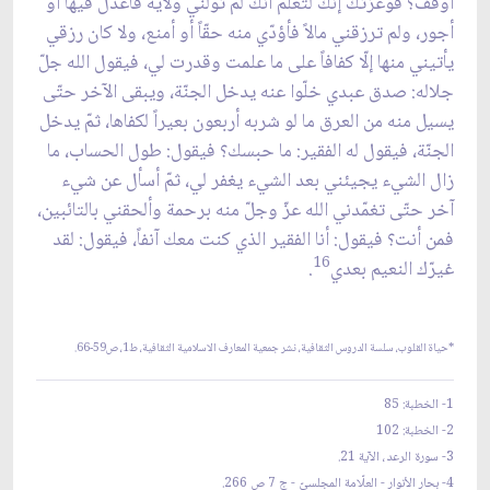
أوقف؟ فوعزّتك إنّك لتعلم أنّك لم تولني ولايةً فأعدل فيها أو
أجور، ولم ترزقني مالاً فأؤدّي منه حقّاً أو أمنع، ولا كان رزقي
يأتيني منها إلّا كفافاً على ما علمت وقدرت لي، فيقول الله جلّ
جلاله: صدق عبدي خلّوا عنه يدخل الجنّة، ويبقى الآخر حتّى
يسيل منه من العرق ما لو شربه أربعون بعيراً لكفاها، ثمّ يدخل
الجنّة، فيقول له الفقير: ما حبسك؟ فيقول: طول الحساب، ما
زال الشيء يجيئني بعد الشيء يغفر لي، ثمّ أسأل عن شيء
آخر حتّى تغمّدني الله عزّ وجلّ منه برحمة وألحقني بالتائبين،
فمن أنت؟ فيقول: أنا الفقير الذي كنت معك آنفاً، فيقول: لقد
16
غيرّك النعيم بعدي
.
*حياة القلوب، سلسة الدروس الثقافية، نشر جمعية المعارف الاسلامية الثقافية، ط1، ص59-66.
1- الخطبة: 85
2- الخطبة: 102
3- سورة الرعد، الآية 21.
4- بحار الأنوار - العلّامة المجلسيّ - ج 7 ص 266.