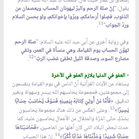
إسحاق بن عمار حيث قال: سمعت أبا عبد الله عليه السلام
يقول: "
إنّ صلة الرحم والبرّ ليهونان الحساب ويعصمان من
الذنوب، فصِلوا أرحامكم، وبرّوا بإخوانكم، ولو بحسن السلام
11
وردّ الجواب
"
.
وفي رواية أخرى عن أبي عبد الله عليه السلام: "
صلة الرحم
تهوّن الحساب يوم القيامة، وهي منسأة في العمر، وتقي
12
مصارع السوء، وصدقة الليل تطفئ غضب الربّ
"
.
- العفو في الدنيا يلازم العفو في الآخرة
يستفاد من الآيات القرآنية أنّ الناس في يوم القيامة ينقسمون
إلى مجموعتين، فمجموعة يحاسبهم الله بيسرٍ وسهولة وبغير
تدقيق،
فَأَمَّا مَنْ أُوتِيَ كِتَابَهُ بِيَمِينِهِ فَسَوْفَ يُحَاسَبُ حِسَابًا
﴿
13
يَسِيرًا
. وعلى العكس من ذلك هناك مجموعة يحاسبون
﴾
بشدّةٍ، حتّى الذرّة والمثقال من الأعمال يحاسبون عليه، كما
حدث لبعض البلاد التي كان أهلها من العاصين،
فَحَاسَبْنَاهَا
﴿
14
حِسَابًا شَدِيدًا وَعَذَّبْنَاهَا عَذَابًا نُّكْرًا
. إنّ هذا الحساب
﴾