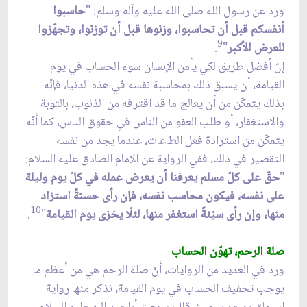
ورد عن رسول الله صلى الله عليه وآله وسلم: "
حاسبوا
أنفسكم قبل أن تحاسبوا، وزنوها قبل أن توزنوا، وتجهّزوا
9
للعرض الأكبر
"
.
إنّ أفضل طريق لكي يأمن الإنسان سوء الحساب في يوم
القيامة، أن يسبق ذلك بمحاسبة نفسه في هذه الدنيا، فإنّه
بذلك يتمكّن من أن يعالج ما قد اقترفه من الذنوب، بالتوبة
والاستغفار، أو طلب العفو من الناس في حقوق الناس، كما أنّه
يتمكّن من استزادة فعل الطاعات، عندما يجد من نفسه
التقصير في ذلك، ففي الرواية عن الإمام الصادق عليه السلام:
"
حقّ على كلّ مسلم يعرفنا أن يعرض عمله في كلّ يوم وليلة
على نفسه، فيكون محاسب نفسه، فإن رأى حسنةً استزاد
10
منها، وإن رأى سيّئةً استغفر منها، لئلّا يخزى يوم القيامة
"
.
صلة الرحم، تهوّن الحساب
ورد في العديد من الروايات، أنّ صلة الرحم هي من أعظم ما
يوجب تخفيف الحساب في يوم القيامة، نذكر منها رواية