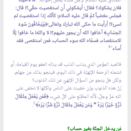
الصادق عليه السلام لرجل شكاه بعض إخوانه:
"ما لأخيك
فلان يشكوك؟ فقال: أيشكوني أن استقصيت حقّي؟! قال:
فجلس مغضباً ثمّ قال عليه السلام: كأنّك إذا استقصيت لم
تسئ؟! أرأيت ما حكى الله تبارك وتعالى:
وَيَخَافُونَ سُوءَ
﴿
الحِسَابِ
أخافوا الله أن يجور عليهم؟! لا والله! ما خافوا إلّا
﴾
الاستقصاء، فسمّاه الله سوء الحساب، فمن استقصى فقد
4
أساء
"
.
فالعبد المؤمن الذي يذنب الذنب قد يناله العفو يوم القيامة، أو
تشمله الرحمة الإلهيّة في ذلك اليوم، فينجو بذلك من جهنّم،
ولكن هل ينجو من السؤال الإلهيّ عن تلك الذنوب؟
إنّ هذه الذنوب وإن خفيت على الناس ولكنّها لا تخفى على
الله عزّ وجلّ، لأنّه المطّلع على كلّ شيء،
فَمَن يَعْمَلْ مِثْقَالَ
﴿
5
ذَرَّةٍ خَيْرًا يَرَهُ * وَمَن يَعْمَلْ مِثْقَالَ ذَرَّةٍ شَرًّا يَرَه
.
﴾
مَن يدخل الجنّة بغير حساب؟