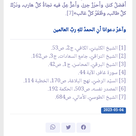
أفضلُ كنز، وأحرَزُ حِرز، وأعزُّ عِزّ، فيه نجاةُ كلِّ هارب، ودَرْكُ
كلِّ طالب، وظَفَرُ كلِّ غالب»
[7].
وآخرُ دعوانا أنِ الحمدُ للهِ ربِّ العالمين
[1] الشيخ الكلينيّ، الكافي، ج‏2، ص53.
[2] الشيخ النراقيّ، جامع السعادات، ج3، ص162.
[3] الشيخ البرقيّ، المحاسن، ج‏1، ص42.
[4] سورة غافر، الآية 44.
[5] السيّد الرضيّ، نهج البلاغة، ص170، الخطبة 114.
[6] المصدر نفسه، ص503، الحكمة 192.
[7] الشيخ الطوسيّ، الأمالي، ص684.
2023-05-04