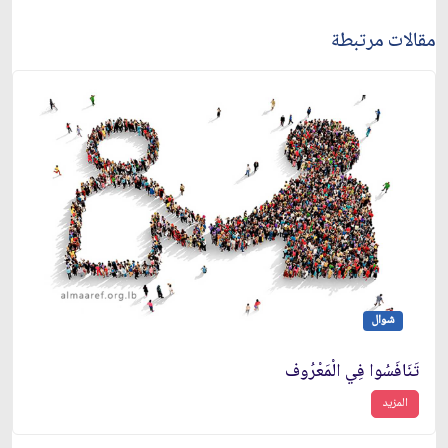
مقالات مرتبطة
شوال
تَنَافَسُوا فِي الْمَعْرُوف
المزيد