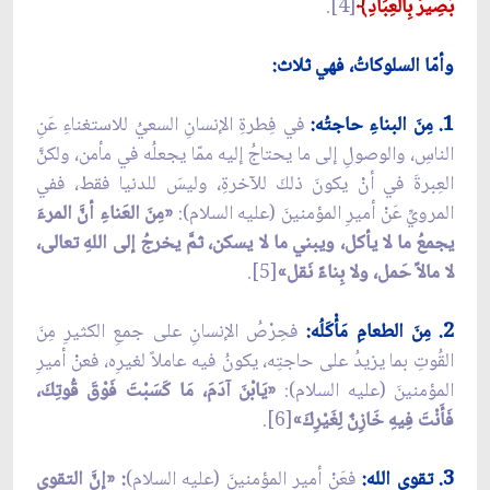
بَصِيرٌ بِالْعِبَادِ﴾
[4].
وأمّا السلوكاتُ، فهي ثلاث:
1. مِنَ البناءِ حاجتُه:
في فِطرةِ الإنسانِ السعيُ للاستغناءِ عَنِ
الناسِ، والوصولِ إلى ما يحتاجُ إليه ممّا يجعلُه في مأمن، ولكنَّ
العِبرةَ في أنْ يكونَ ذلكَ للآخرةِ، وليسَ للدنيا فقط، ففي
المرويِّ عَنْ أميرِ المؤمنينَ (عليه السلام):
«مِنَ العَناءِ أنَّ المرءَ
يجمعُ ما لا يأكل، ويبني ما لا يسكن، ثمَّ يخرجُ إلى اللهِ تعالى،
لا مالاً حَمل، ولا بِناءً نَقل»
[5].
2. مِنَ الطعامِ مَأْكَلُه:
فحِرْصُ الإنسانِ على جمعِ الكثيرِ مِنَ
القُوتِ بما يزيدُ على حاجتِه، يكونُ فيه عاملاً لغيرِه، فعنْ أميرِ
المؤمنينَ (عليه السلام):
«يَابْنَ آدَمَ، مَا كَسَبْتَ فَوْقَ قُوتِكَ،
فَأَنْتَ فِيهِ خَازِنٌ لِغَيْرِكَ»
[6].
3. تقوى الله:
فعَنْ أميرِ المؤمنينَ (عليه السلام)
: «إنَّ التقوى