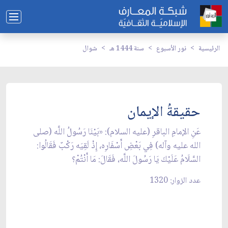
الرئيسية
نور الأسبوع
سنة 1444 هـ
شوال
حقيقةُ الإيمان
عَنِ الإمامِ الباقرِ (عليه السلام): «بَيْنَا رَسُولُ اللَّه (صلى
الله عليه وآله) فِي بَعْضِ أَسْفَارِه، إِذْ لَقِيَه رَكْبٌ فَقَالُوا:
السَّلَامُ عَلَيْكَ يَا رَسُولَ اللَّه، فَقَالَ: مَا أَنْتُمْ؟
عدد الزوار: 1320