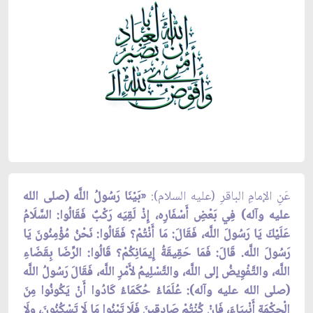
عَنِ الإمامِ الباقرِ (عليه السلام):
«بَيْنَا رَسُولُ اللَّه (صلى الله
عليه وآله) فِي بَعْضِ أَسْفَارِه، إِذْ لَقِيَه رَكْبٌ فَقَالُوا: السَّلَامُ
عَلَيْكَ يَا رَسُولَ اللَّه، فَقَالَ: مَا أَنْتُمْ؟ فَقَالُوا: نَحْنُ مُؤْمِنُونَ يَا
رَسُولَ اللَّه. قَالَ: فَمَا حَقِيقَةُ إِيمَانِكُمْ؟ قَالُوا: الرِّضَا بِقَضَاءِ
اللَّه، والتَّفْوِيضُ إلى اللَّه، والتَّسْلِيمُ لأَمْرِ اللَّه، فَقَالَ رَسُولُ اللَّه
(صلى الله عليه وآله): عُلَمَاءُ حُكَمَاءُ كَادُوا أَنْ يَكُونُوا مِنَ
الْحِكْمَةِ أَنْبِيَاءَ، فَإِنْ كُنْتُمْ صَادِقِينَ فَلَا تَبْنُوا مَا لَا تَسْكُنُونَ، ولَا