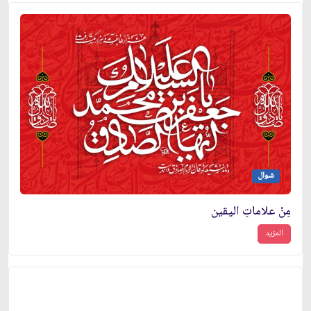
شوال
مِنْ علاماتِ اليقين
المزيد