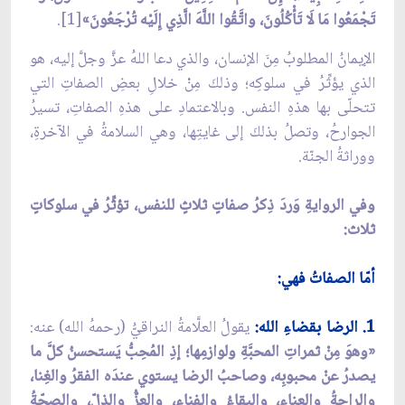
تَجْمَعُوا مَا لَا تَأْكُلُونَ، واتَّقُوا اللَّهَ الَّذِي إِلَيْه تُرْجَعُونَ»
[1].
الإيمانُ المطلوبُ مِنَ الإنسان، والذي دعا اللهُ عزَّ وجلَّ إليه، هو
الذي يؤثِّرُ في سلوكِه؛ وذلكَ مِنْ خلالِ بعضِ الصفاتِ التي
تتحلّى بها هذهِ النفس. وبالاعتمادِ على هذهِ الصفاتِ، تسيرُ
الجوارحُ، وتصلُ بذلكَ إلى غايتِها، وهي السلامةُ في الآخرةِ،
ووراثةُ الجنّة.
وفي الروايةِ وَردَ ذِكرُ صفاتٍ ثلاثٍ للنفس، تؤثِّرُ في سلوكاتٍ
ثلاث:
أمّا الصفاتُ فهي:
1. الرضا بقضاءِ الله:
يقولُ العلَّامةُ النراقيُّ (رحمهُ الله) عنه:
«وهوَ مِنْ ثمراتِ المحبَّةِ ولوازمِها؛ إذِ المُحِبُّ يَستحسنُ كلَّ ما
يصدرُ عنْ محبوبِه، وصاحبُ الرضا يستوي عندَه الفقرُ والغِنا،
والراحةُ والعناء، والبقاءُ والفناء، والعزُّ والذلّ، والصِحّةُ