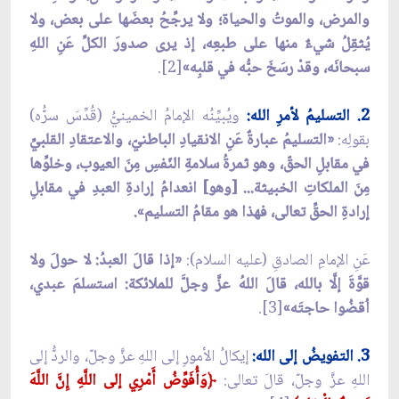
والمرض، والموتُ والحياة؛ ولا يرجِّحُ بعضَها على بعض، ولا
يُثقِلُ شيءٌ منها على طبعِه، إذ يرى صدورَ الكلِّ عَنِ اللهِ
سبحانَه، وقدْ رسَخَ حبُّه في قلبِه»
[2].
2. التسليمُ لأمرِ الله:
ويُبيِّنُه الإمامُ الخمينيُّ (قُدِّسَ سرُّه)
بقولِه:
«التسليمُ عبارةٌ عَنِ الانقيادِ الباطنيّ، والاعتقادِ القلبيِّ
في مقابلِ الحقّ، وهو ثمرةُ سلامةِ النّفسِ مِنَ العيوب، وخلوِّها
مِنَ الملكاتِ الخبيثة... [وهو] انعدامُ إرادةِ العبدِ في مقابلِ
إرادةِ الحقِّ تعالى، فهذا هو مقامُ التسليم».
عَنِ الإمامِ الصادقِ (عليه السلام):
«إذا قالَ العبدُ: لا حولَ ولا
قوَّةَ إلَّا بالله، قالَ اللهُ عزَّ وجلَّ للملائكة: استسلمَ عبدي،
اُقضُوا حاجتَه»
[3].
3. التفويضُ إلى الله:
إيكالُ الأمورِ إلى اللهِ عزَّ وجلّ، والردُّ إلى
اللهِ عزَّ وجلّ، قالَ تعالى:
﴿
وَأُفَوِّضُ أَمْرِي إلى اللَّهِ إِنَّ اللَّهَ