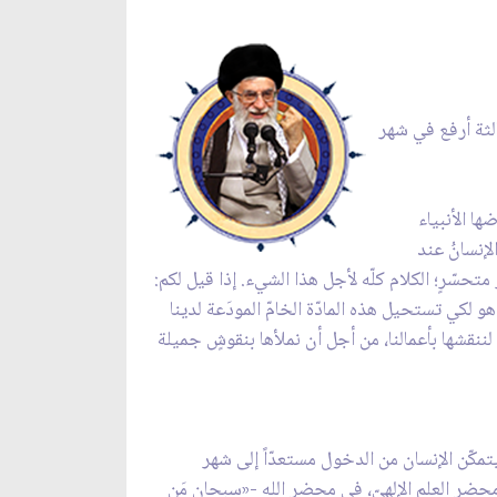
الثة أرفع في شهر
ا الأنبياء
الإنسانُ عند
متحسّرٍ؛ الكلام كلّه لأجل هذا الشيء. إذا قيل لكم:
و لكي تستحيل هذه المادّة الخامّ المودَعة لدينا
لننقشها بأعمالنا، من أجل أن نملأها بنقوشٍ جميلة
كّن الإنسان من الدخول مستعدّاً إلى شهر
محضر العلم الإلهيّ، في محضر الله -«سبحان مَن