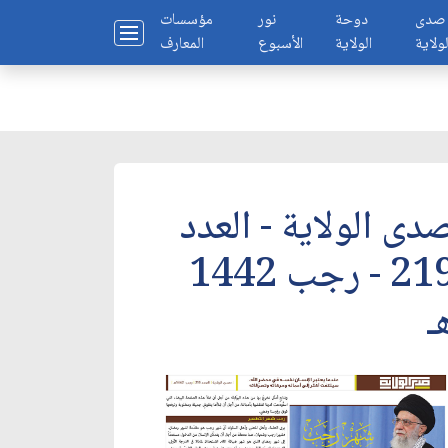
صدى
دوحة
نور
مؤسسات
لولاية
الولاية
الأسبوع
المعارف
دى الولاية - العدد
219 - رجب 1442
ـ