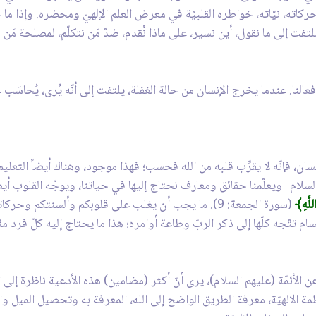
اته، نيّاته، خواطره القلبيّة في معرض العلم الإلهيّ ومحضره. وإذا ما حص
لتفت إلى ما نقول، أين نسير، على ماذا نُقدم، ضدّ مَن نتكلّم، لمصلحة مَن
النا. عندما يخرج الإنسان من حالة الغفلة، يلتفت إلى أنّه يُرى، يُحاسَب
، فإنّه لا يقرِّب قلبه من الله فحسب؛ فهذا موجود، وهناك أيضاً التعليم. 
السلام- ويعلّمنا حقائق ومعارف نحتاج إليها في حياتنا، ويوجّه القلوب أيض
لَّهِ﴾
(سورة الجمعة: 9). ما يجب أن يغلب على قلوبكم وألسنتكم و
تتّجه كلّها إلى ذكر الربّ وطاعة أوامره؛ هذا ما يحتاج إليه كلّ فرد منّا
لأئمّة (عليهم السلام)، يرى أنّ أكثر (مضامين) هذه الأدعية ناظرة إلى المس
لعظمة الالهيّة، معرفة الطريق الواضح إلى الله، المعرفة به وتحصيل الم