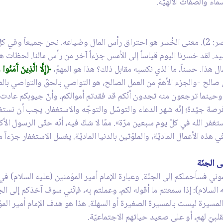
سماء والصفات الالهيّة.
(سورة العصر: 2). معنى الخُسر هو احتراق رأس المال وضياعه. نحن جميعاً 
. لقد خسرنا اليوم قياساً إلى الأمس جزءاً آخر من رأس مالنا. لحظات هذا 
هذا. حسناً، ما الذي نكسبه مقابل ذلك؟ هذا هو المهمّ،
﴿إِلَّا الَّذِينَ آَمَنُو
ّة إيمان وعمل صالح -والجزء الأهمّ من العمل الصالح، هو التواصي بالحقّ والتوا
حينما ترجعون منه تجدون أنّكم قد فقدتم أموالكم، وأنّ جيوبكم عادت فارغة
يّدة؛ إنّه شهر الدعاء والتوسّل والتوجّه والاستغفار. يجب أن نستغفر دا
تغفر الله في كلّ يوم سبعين مرّة». ممّا لا شكّ فيه، أنّه حتّى الرسول ال
 الأعمال الماديّة، والملوّثين بالدنيا الماديّة. يغسل الاستغفار جزءاً م
 الجنّة
وني فسأحملكم إلى الجنّة. وعبارة الإمام أمير المؤمنين (عليه السلام) في خ
(عليه السلام): إذا سمعتم ما أقوله لكم، وعملتم به، فإنّني سوف آخذكم إلى الجنّة،
ه المسيرة ليست بالمسيرة الصغيرة أو السهلة. هذا هو هدف الإمام أمير المؤ
لبيّ لهم، أو على صعيد حياتهم الاجتماعيّة.