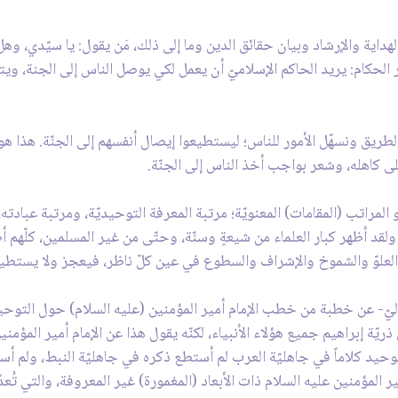
هداية والإرشاد وبيان حقائق الدين وما إلى ذلك، مَن يقول: يا سيّدي، وهل 
الحكام: يريد الحاكم الإسلاميّ أن يعمل لكي يوصل الناس إلى الجنة، ويتمت
لطريق ونسهّل الأمور للناس؛ ليستطيعوا إيصال أنفسهم إلى الجنّة. هذا هو
لى كاهله، وشعر بواجب أخذ الناس إلى الجنّة.
لمراتب (المقامات) المعنويّة؛ مرتبة المعرفة التوحيديّة، ومرتبة عبادته،
ولقد أظهر كبار العلماء من شيعةٍ وسنّة، وحتّى من غير المسلمين، كلّهم
العلوّ والشموخ والإشراف والسطوع في عين كلّ ناظر، فيعجز ولا يستطيع 
يّ- عن خطبة من خطب الإمام أمير المؤمنين (عليه السلام) حول التوحيد ف
ريّة إبراهيم جميع هؤلاء الأنبياء، لكنّه يقول هذا عن الإمام أمير المؤم
وحيد كلاماً في جاهليّة العرب لم أستطع ذكره في جاهليّة النبط، ولم أستط
 المؤمنين عليه السلام ذات الأبعاد (المغمورة) غير المعروفة، والتي تُعدّ 