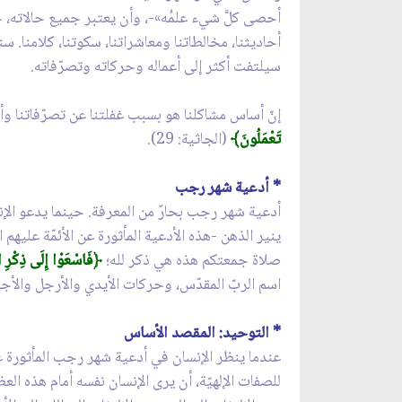
أحصى كلَّ شيء علمُه»-، وأن يعتبر جميع حالاته، حرك
أحاديثنا، مخالطاتنا ومعاشراتنا، سكوتنا، كلامنا. سن
سيلتفت أكثر إلى أعماله وحركاته وتصرّفاته.
إنّ أساس مشاكلنا هو بسبب غفلتنا عن تصرّفاتنا وأفع
تَعْمَلُونَ﴾
(الجاثية: 29).
* أدعية شهر رجب
أدعية شهر رجب بحارٌ من المعرفة. حينما يدعو الإنسان
ينير الذهن -هذه الأدعية المأثورة عن الأئمّة عليهم 
صلاة جمعتكم هذه هي ذكر لله؛
﴿فَاسْعَوْا إِلَى ذِكْرِ ال
اسم الربّ المقدّس، وحركات الأيدي والأرجل والأجسام 
* التوحيد: المقصد الأساس
عندما ينظر الإنسان في أدعية شهر رجب المأثورة عن ا
للصفات الإلهيّة، أن يرى الإنسان نفسه أمام هذه ا