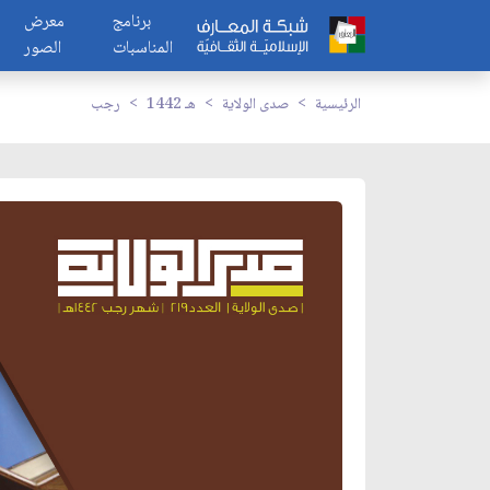
برنامج
معرض
المناسبات
الصور
الرئيسية
صدى الولاية
1442 هـ
رجب