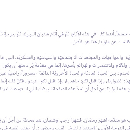
اً، أينما كنّا -في هذه الأيّام، ثمّ في أيّام شعبان المبارك، ثمّ بدرجةٍ ث
ظلمات عن قلوبنا. هذا هو الأصل.
ة؛ والمواجهات والمجاهدات الاجتماعيّة والسياسيّة والعسكريّة، التي خاضه
ن والآلام والانتصارات والهزائم بأسرها، إنّما هي مقدّمةٌ يُراد منها أن يكون 
ود بين الحياة الماديّة والحياة الأُخرويّة الدائمة -مسروراً، راضياً، غير 
ذه الضوابط، وإذا قيل لكم: جاهدوا، وإذا قيل لكم: اعبدوا، فكلّ ذلك إنّما ه
ن هذه البوّابة؛ من أجل أن نملأ هذه الصفحة البيضاء التي استُودعت لدينا 
ب هو مقدّمة لشهر رمضان. فشهرا رجب وشعبان، هما محطة من أجل أن يتم
في الدرجة الأولى، الاستعداد لتوجّه القلب وحضوره، أن يعتبر نفسه في 