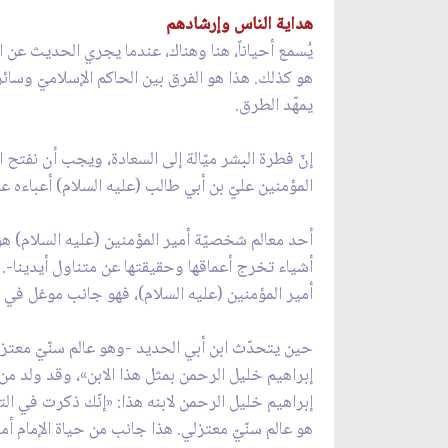
هداية الناس وإرشادهم
يُسمع أحياناً، هنا وهناك، عندما يجري الحديث عن ال
هو كذلك. هذا هو الفرق بين الحاكم الإسلاميّ وسائر 
يمهّد الطرق.
إنّ فطرة البشر ميّالة إلى السعادة، ويجب أن نفتح ا
المؤمنين عليّ بن أبي طالب (عليه السلام) أعباءه ع
أحد معالم شخصيّة أمير المؤمنين (عليه السلام) هو ا
أشياء تخرج أعماقها وحقيقتها عن متناول أيدينا-. 
أمير المؤمنين (عليه السلام)، فهو جانب موغل في 
حين يتحدّث ابن أبي الحديد -وهو عالم سنّيّ معتزل
إبراهيم خليل الرحمن بمثل هذا الابن»، وقد ولد من ذ
إبراهيم خليل الرحمن لابنه هذا: «إنّك ذكرت في الت
هو عالم سنّيّ معتزلي. هذا جانب من حياة الإمام أمير