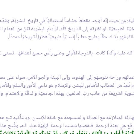
قية؛ من حيث إنّه أوجد مقطعاً حسّاساً استثنائيّاً في تاريخ البشريّة، وقدّم
ّة الطبيعيّة. لو نظرتم إلى التاريخ كلّه، لرأيتم البشرية تئنّ من انعدام ال
 فهو بذلك حقّاً يطرح مطلباً إنسانيّاً طبيعيّاً فطريّاً تاريخيّاً ممتدّاً.
ى الله عليه وآله) كانت -بالدرجة الأولى وعلى رأس جميع أهدافها- تسعى نح
لهم وراحة نفوسهم إلى الهدوء، وإلى البيئة والجو الآمن، سواء على مست
م تُعدّ من المطالب الأساس للبشر. والإسلام هو داعي الأمن والسلم والأمان.
بوية الشريفة من جانب ربّ العالمين، بهذه الجامعيّة والدقّة والاهتمام، وا
ادئة المتلازمة مع العدالة والمنسجمة مع خلقة الإنسان. وبالتأكيد تبع هذه
 الواقع هي بعثة الرحمة. فبفضلها شملت الرحمة الإلهيّة عباد الله، وفُتح ه