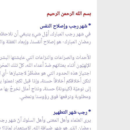
بسم الله الرحمن الرحيم
* شهر رجب وإصلاح النفس
في شهر رجب المبارك، أوّل شيءٍ ينبغي أن نلاحظه جميع
رمضان المبارك- هو إصلاح أنفسنا، وإبعاد الغفلة وال
الأحداث والصراعات والنزاعات التي عايشتها البشريّ
الإلهيّون أثناء بعثاتهم ضدّ أعداء الله، كلّ تلك المحَ
اجتياز هذه الحدود التي هو مضطّرٌ لاجتيازها -أي الحد
لتكن أخلاقكم أخلاقاً حسنة، وإذا قيل لكم: اعملوا به
إلى نوعيّة (كينونة) حسنة، ونتاجٍ أمثَل نخرجُ بها م
ومطلوبة ونرفعها فوق رؤوسنا ونمضي.
* رجب شهر التطهير
يرى العلماء وأهل المعنى وأهل السلوك أنّ شهر رج
رمضان الذي هو شهر ضيافة الله. الاستعداد لماذا؟ 