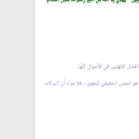
ِينٌ * يَهْدِي بِهِ اللّهُ مَنِ اتَّبَعَ رِضْوَانَهُ سُبُلَ السَّلاَمِ
ضل الإلهيّين في الأحوال كلّها.
 هو المعنى الحقيقي للتقوى-، فلا مراء أنّ البركات