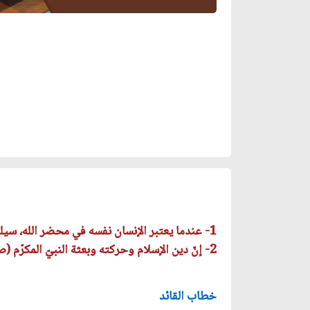
1- عندما يعتبر الإنسان نفسه في محضر الله، سيلتفت أكثر إلى أعماله وحركاته وتصرّفاته.
2- إنّ دين الإسلام وحركته وبعثة النبيّ المكرّم (صلّى الله عليه وآله) كانت -بالدرجة الأولى وعلى رأس جميع أهدافها- تسعى نحو العدالة.
خطاب القائد