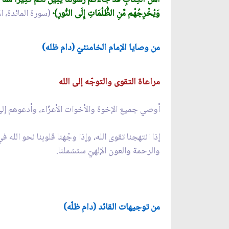
أَهْلَ الْكِتَابِ قَدْ جَاءكُمْ رَسُولُنَا يُبَيِّنُ لَكُمْ كَثِيرًا مِّمّ
وَيُخْرِجُهُم مِّنِ الظُّلُمَاتِ إِلَى النُّورِ﴾
(سورة المائدة، الآيتان
من وصايا الإمام الخامنئيّ (دام ظله)
مراعاة التقوى والتوجّه إلى الله
أوصي جميع الإخوة والأخوات الأعزّاء، وأدعوهم إلى م
إذا انتهجنا تقوى الله، وإذا وجّهنا قلوبنا نحو الله
والرحمة والعون الإلهيّ ستشملنا.
من توجيهات القائد (دام ظلّه)