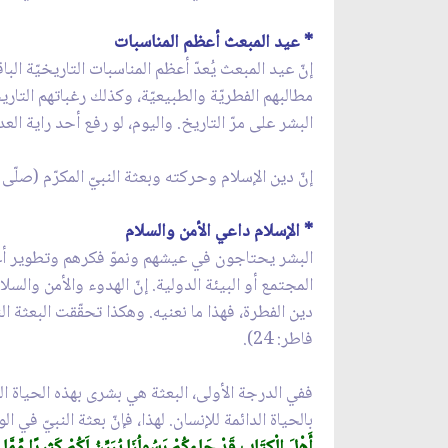
* عيد المبعث أعظم المناسبات
إنّ عيد المبعث يُعدّ أعظم المناسبات التاريخيّة البا
مطالبهم الفطريّة والطبيعيّة، وكذلك رغباتهم التاريخي
البشر على مرّ التاريخ. واليوم، لو رفع أحد راية العدالة،
إنّ دين الإسلام وحركته وبعثة النبيّ المكرّم (صلّ
* الإسلام داعي الأمن والسلام
البشر يحتاجون في عيشهم ونموّ فكرهم وتطوير أعما
المجتمع أو البيئة الدولية. إنّ الهدوء والأمن والسلا
دين الفطرة، فهذا ما نعنيه. وهكذا تحقّقت البعثة الن
فاطر: 24).
ففي الدرجة الأولى، البعثة هي بشرى بهذه الحياة اله
بالحياة الدائمة للإنسان. لهذا، فإنّ بعثة النبيّ في