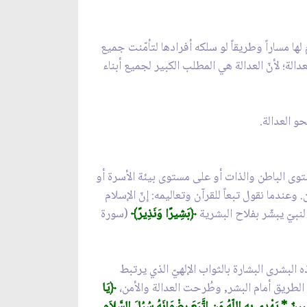
 لها مساراً وطريقاً لو سلكه أفرادها لتأمّنت جميع
عدالة؛ لأنّ العدالة هي المطلب الكبير لجميع أبناء
و العدالة.
وى الباطن والذات أو على مستوى بيئة الأسرة أو
 وعندما نقول تبعاً للقرآن وتعاليمه: إنّ الإسلام
لنبيّ يبشّر بفلاح البشرية
﴿بَشِيرًا وَنَذِيرً﴾
(سورة
 البشرى البشارة بالثواب الإلهيّ الذي يرتبط
ذا الطريق أمام البشر, وطُرحت العدالة والأمن،
﴿يَا