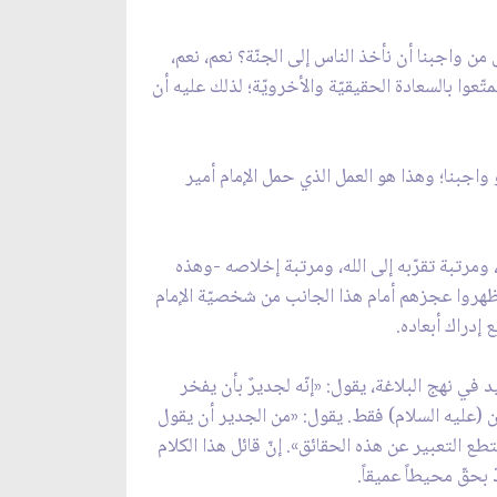
من واجبنا أن نأخذ الناس إلى الجنّة؟ نعم، نعم،
ّعوا بالسعادة الحقيقيّة والأخرويّة؛ لذلك عليه أن
 واجبنا؛ وهذا هو العمل الذي حمل الإمام أمير
 ومرتبة تقرّبه إلى الله، ومرتبة إخلاصه -وهذه
 أظهروا عجزهم أمام هذا الجانب من شخصيّة الإمام
إدراك أبعاده.
ي نهج البلاغة، يقول: «إنّه لجديرٌ بأن يفخر
نين (عليه السلام) فقط. يقول: «من الجدير أن يقول
ع التعبير عن هذه الحقائق». إنّ قائل هذا الكلام
بحقّ محيطاً عميقاً.