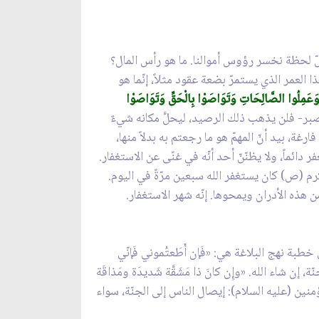
وفي كلّ لحظة نخسر رؤوس أموالنا. ما هو رأس المال؟
العمر الذي يستمرّ بضعة عقود مثلاً، إنّما هو
ا وَعَمِلُوا الصَّالِحَاتِ وَتَوَاصَوْا بِالْحَقِّ وَتَوَاصَوْا
صي بالصبر- فلن يذهب ذلك الرصيد، ليحلَّ مكانه شيءٌ
، بيد أنّ المهمّ هو ما رجعتم به بدلاً منها،
ئماً، ولا يظنّنّ أحد أنّه في غنًى عن الاستغفار.
أكرم (ص) كان يستغفر الله سبعين مرّةً في اليوم.
ن هذه الأدران ويمحوها. إنّه شهر الاستغفار.
طبة نهج البلاغة هي: «فَإن أَطَعتُموني فَإنّي
 إن شاء الله. «وإِن كانَ ذا مَشَقَّة شَديدَة ومَذاقَة
منين (عليه السلام): إيصال الناس إلى الجنّة، سواء