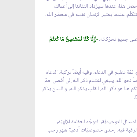
ل هذا، عندها سيزداد التفاتنا إلى أعمالنا،
 نتكلّم. عندما يعتبر الإنسان نفسه في محضر الله،
 على جميع تحرّكاته،
﴿إِنَّا كُنَّا نَسْتَنسِخُ مَا كُنتُمْ
ثمّة تعليم في الدعاء، وفيه أيضاً تزكية. الدعاء
اً نحو الله. ينبغي اغتنام ذكر الله إلى أقصى حدّ.
حركاتكم هنا هو ذكر الله. القلب يذكر الله، واللسان يذكر
.
ائل التوحيديّة، التوجّه للعظمة الإلهيّة،
يل والرغبة فيه. إحدى خصوصيّات أدعية شهر رجب