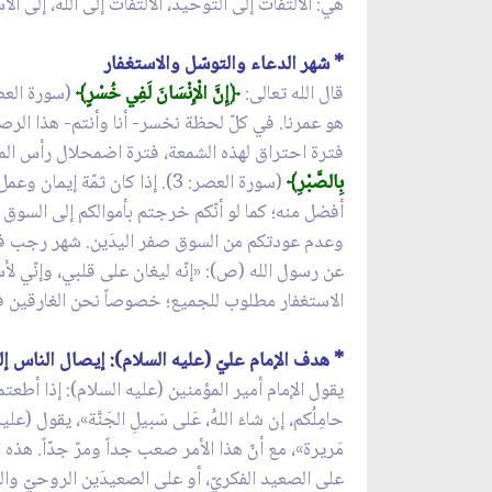
هي: الالتفات إلى التوحيد، الالتفات إلى الله، إلى الأ
* شهر الدعاء والتوسّل والاستغفار
قال الله تعالى:
﴿إِنَّ الْإِنْسَانَ لَفِي خُسْرٍ﴾
هو عمرنا. في كلّ لحظة نخسر- أنا وأنتم- هذا الرصيد
فترة احتراق لهذه الشمعة، فترة اضمحلال رأس المال 
بِالصَّبْرِ﴾
(سورة العصر: 3). إذا كان ثم
أفضل منه؛ كما لو أنّكم خرجتم بأموالكم إلى السوق و
وعدم عودتكم من السوق صفر اليدَين. شهر رجب فرصة ج
عن رسول الله (ص): «إنّه ليغان على قلبي، وإنّي لأس
الاستغفار مطلوب للجميع؛ خصوصاً نحن الغارقين في هذه
* هدف الإمام عليّ (عليه السلام): إيصال الناس إلى
يقول الإمام أمير المؤمنين (عليه السلام): إذا أطعتم
حامِلُكم، إن شاءَ اللهُ، عَلى ‌سَبيلِ الجَنَّة»، يقول 
مَريرة»، مع أنّ هذا الأمر صعب جداً ومرّ جدّاً. هذ
على الصعيد الفكريّ، أو على الصعيدَين الروحيّ والق