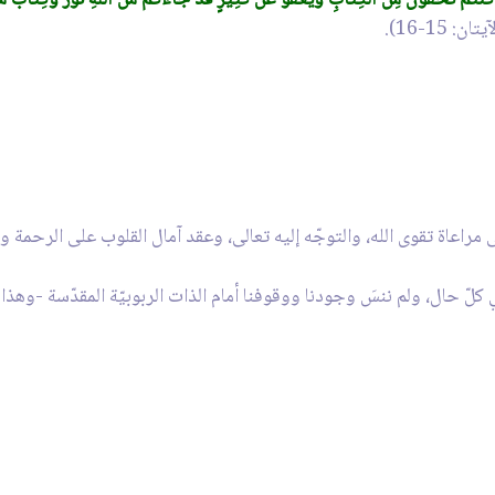
َا كُنتُمْ تُخْفُونَ مِنَ الْكِتَابِ وَيَعْفُو عَن كَثِيرٍ قَدْ جَاءكُم مِّنَ اللّهِ نُورٌ وَكِتَابٌ مُّب
: 15-16).
راعاة تقوى الله، والتوجّه إليه تعالى، وعقد آمال القلوب على الرحمة والف
 في كلّ حال، ولم ننسَ وجودنا ووقوفنا أمام الذات الربوبيّة المقدّسة -وهذا