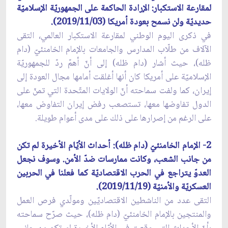
لمقارعة الاستكبار: الإرادة الحاكمة على الجمهوريّة الإسلاميّة
حديديّة ولن نسمح بعودة أمريكا (2019/11/03).
في ذكرى اليوم الوطني لمقارعة الاستكبار العالمي، التقى
الآلاف من طلّاب المدارس والجامعات بالإمام الخامنئيّ (دام
ظله)، حيث أشار (دام ظله) إلى أنّ أهمّ ردّ للجمهوريّة
الإسلاميّة على أمريكا كان أنها أغلقت أمامها مجال العودة إلى
إيران، كما ولفت سماحته أنّ الولايات المتّحدة التي تمنّ على
الدول تفاوضها معها، تستصعب رفض إيران التفاوض معها،
على الرغم من إصرارها على ذلك على مدى أعوام طويلة.
2- الإمام الخامنئيّ (دام ظله): أحداث الأيّام الأخيرة لم تكن
من جانب الشعب، وكانت ممارسات ضدّ الأمن. وسوف نجعل
العدوّ يتراجع في الحرب الاقتصاديّة كما فعلنا في الحربين
العسكريّة والأمنيّة (2019/11/19).
التقى عدد من الناشطين الاقتصاديّين ومولّدي فرص العمل
والمنتجين بالإمام الخامنئيّ (دام ظله)، حيث صرّح سماحته