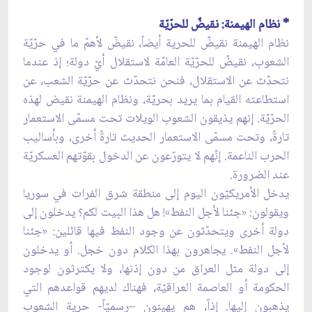
* نظام الهيمنة: نقيضٌ للحرّيّة
نظام الهيمنة نقيضٌ للحرية أيضاً، نقيضٌ لأهمّ ما في حرّيّة
الشعوب، نقيضٌ للحرّيّة العامّة لاستقلال أيّ دولة؛ إذ عندما
نتحدّث عن الاستقلال، فنحن نتحدّث عن حرّيّة الشعب، عن
استطاعته القيام بما يريد بحريّة، ونظام الهيمنة نقيض لهذه
الحرّيّة. إنهم يذيقون الشعوب الويلات تحت مسمّى الاستعمار
تارةً، وتحت مسمّى الاستعمار الحديث تارةً أخرى، وبأساليب
الحرب الناعمة. إنّهم لا يتورّعون عن الدخول بقوّتهم العسكريّة
عند الضرورة.
يدخل الأمريكيّون اليوم إلى منطقة شرق الفرات في سوريا
ويقولون: «جئنا لأجل النفط»! هل هذا البيت لكم؟ يدخلون إلى
دولة أخرى ويتحدّثون عن وجود النفط فيها قائلين: «جئنا
لأجل النفط». يجاهرون بهذا الكلام دون خجل. أو يدخلون
إلى دولة مثل العراق من دون إذنها، ولا يكترثون لوجود
الحكومة أو العاصمة العراقيّة، فهناك لديهم قواعدهم التي
يذهبون إليها. إذاً، هم يهينون –رسميّاً- حرية الشعوب