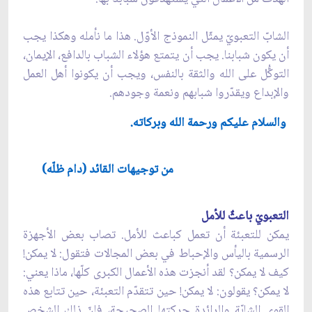
الشابّ التعبويّ يمثّل النموذج الأوّل. هذا ما نأمله وهكذا يجب
أن يكون شبابنا. يجب أن يتمتع هؤلاء الشباب بالدافع، الإيمان،
التوكُّل على الله والثقة بالنفس، ويجب أن يكونوا أهل العمل
والإبداع ويقدّروا شبابهم ونعمة وجودهم.
والسلام عليكم ورحمة الله وبركاته.
من توجيهات القائد (دام ظلّه)
التعبويّ باعثٌ للأمل
يمكن للتعبئة أن تعمل كباعث للأمل. تصاب بعض الأجهزة
الرسمية باليأس والإحباط في بعض المجالات فتقول: لا يمكن!
كيف لا يمكن؟ لقد أنجزت هذه الأعمال الكبرى كلّها، ماذا يعني:
لا يمكن؟ يقولون: لا يمكن! حين تتقدّم التعبئة، حين تتابع هذه
القوى الشابّة والرائدة حركتها الصحيحة، فإنّ ذلك الشخص