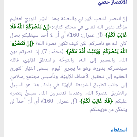
الانتصارُ حتميّ
إنّ انتصار الشعب الإيرانيّ والتعبئة وهذا التيّار الثوريّ العظيم
مؤكَّد. يقول الله تعالى في محكم كتابه:
﴿
إِنْ يَنْصُرْكُمُ اللَّهُ فَلَا
غَالِبَ لَكُمْ﴾
(آل عمران: 160)؛ أي أن لا أحد سيغلبكم بحال
كان الله هو ناصركم. لكن كيف تكون نصرة الله؟
﴿
إِنْ تَنْصُرُوا
اللَّهَ يَنْصُرْكُمْ وَيُثَبِّتْ أَقْدَامَكُمْ﴾
(محمّد: 7). إذا نصرتم دين
الله، والمسير إلى الله، والتوجّه والمنطق الإلهيّ، فالله
سينصركم بدوره، وهو ما يجري اليوم. يسعى التيّار الثوريّ
العظيم إلى تحقيق الأهداف الإلهيّة، وتأسيس مجتمع إسلاميّ
إلى جانب تطبيق الشريعة الإلهيّة في بلدنا. هذا هو السبيل
والطريق لنصرة الله، وعندما تنصرون الله، سيمنُّ بنصره
عليكم
﴿
فَلَا غَالِبَ لَكُمْ﴾
(آل عمران: 160)؛ أي أنّ أحداً لن
يتمكّن من هزيمتكم.
استفتاء