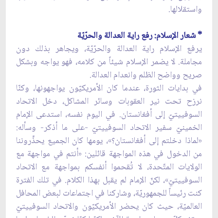
واستقلالها.
* شعار الإسلام: رفع راية العدالة والحرّيّة
يرفع الإسلام راية العدالة والحرّيّة، ويجاهر بذلك دون
مجاملة. لا يضمر الإسلام شيئاً من كلامه، فهو يواجه وبشكل
صريح وواضح الظلم وانعدام العدالة.
في بدايات الثورة، عندما كان الأمريكيّون يواجهونها، وكنّا
نرزح تحت نير العقوبات وسائر المشاكل، دخل الاتحاد
السوفييتيّ إلى أفغانستان. في اليوم نفسه، استدعى الإمام
الخمينيّ سفير الاتحاد السوفييتيّ -على ما أذكر- وسأله:
«لماذا دخلتم إلى أفغانستان؟»، يومها كان الجميع يحذِّروننا
من الدخول في هذه المواجهة قائلين: «أنتم في مواجهة مع
الولايات المتّحدة، لا تُقحموا أنفسكم بمواجهة مع الاتحاد
السوفييتيّ»، لكنّ الإمام لم يقبل بهذا الكلام. في تلك الفترة
كنت رئيساً للجمهوريّة، وشاركنا في اجتماعات لبعض المحافل
العالميّة، حيث كان يحضر الأمريكيّون والاتحاد السوفييتيّ