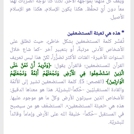
ويقف كلّ منهما بمواجهة الآخر، لكنّنا كنّا نوجّه الضربات لهما
معاً دون أيّ تحفُّظ. هكذا يكون الإسلام، هكذا هو الإسلام
الأصيل.
* هذه هي تعبئة المستضعفين
تُفسَّر كلمة المستضعفين بشكل خاطئ، حيث تطلق على
الأشخاص الأدنى مرتبةً، أو بتعبير آخر -كما شاع خلال
السنوات الأخيرة- الفئات الأكثر تضرُّراً، لكنّ هذا ليس تعريف
القرآن للمستضعفين؛ فالقرآن يقول:
﴿
وَنُرِيدُ أَنْ نَمُنَّ عَلَى
الَّذِينَ اسْتُضْعِفُوا فِي الْأَرْضِ وَنَجْعَلَهُمْ أَئِمَّةً وَنَجْعَلَهُمُ
الْوَارِثِينَ﴾
(القصص: 5). كلمة المستضعفين تشير إلى الأئمّة
والقادة المستقبليّين -حُكماً-للبشريّة. هذا هو معناها الدقيق:
الأشخاص الذين سيرثون الأرض وكلّ ما هو موجود عليها.
هذه هي «تعبئة المستضعفين». المستضعَف هو من سيصبح
في المستقبل –حُكماً- خليفةَ الله على الأرض وإماماً وقائداً
للبشريّة.