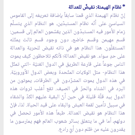
* نظام الهيمنة: نقيضٌ للعدالة
إنّ نظام الهيمنة الذي قمنا سابقاً بإضافة تعريفه إلى القاموس
السياسيّ على أنّه نظام المستبدّين، هو النظام الذي يتسلّم
زمام الأمور فيه المستبدّون الذين يقسّمون العالم إلى قسمين:
قسم مهيمن وقسم خاضع، دون وجود قسم ثالث يمثّله
المستقلّون. هذا النظام هو في ذاته نقيض للحرية والعدالة
على حدٍ سواء. هو نقيض العدالة؛ لأنكم تلاحظون كيف يموت
الناس جوعاً على قارعة الطريق في الدول الغنيّة -التي تمثّل
هذا النظام- مثل الولايات المتّحدة وبعض الدول الأوروبيّة.
في هذه الدول يموت المشرّدون في الطرقات، يموتون من
البرد في الشتاء والحرّ في الصيف. تقع أغلب ثروات هذه
الدول بيد قلّة قليلة في حين أنّ البقية عليهم الكدّ والشقاء
في سبيل تأمين لقمة العيش والبقاء على قيد الحياة. لذا، فإنّ
هذا النظام هو نقيض العدالة. طبعاً هذه الأمور تحصل في
دولهم، أما في ما يتعلق بسائر شعوب العالم فهم يمارسون ما
يقدرون عليه من ظلم دون أيّ رادع.