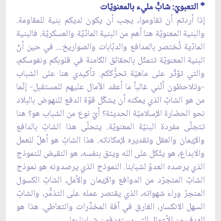
* التعبويّ: شابٌّ مليء بالمعنويّات
إذا أردتم أن تقاوموا، يجب أن يكون لديكم بنية للمقاومة.
والبنية المعنويّة هنا أهم من البنية المادّيّة والعسكريّة. فالبنية
المادّية تُختصر بالمدافع والدبّابات والصواريخ... في حين أنّ
البنية المعنويّة تتمثّل بالحقائق الكامنة في قلوبكم ونفوسكم،
والتي تؤثّر على ماهيّة تحرُّككم. تأكيدي هنا على الشباب
-وتلاحظون أنّني غالباً ما أعقد الآمال عليهم للمستقبل- إنّما
من هو الشابّ الذي يمكنه أن يشكّل قوّة الدفع للنهوض بالبلاد
نحو الحضارة الإسلاميّة الحديثة؟ أيّ نوع من الشباب هو؟ هنا
تتجلّى مفردة البنيّة المعنويّة. يتحلّى هذا الشابّ بالدافع
والإيمان والعقل وتقديره لإمكاناته. هذا الشابّ هو أهلٌ للعمل
والابداع، هو يتّكل على الله ويثق بنفسه، هو النقيض للنموذج
الذي يرصده العدوّ لشبابنا. النموذج الذي يرصدونه هو نموذج
الشابّ المتجرّد من الدوافع والإيمان والأمل، الشابّ الكسول
المنجرّ وراء شهواته، الذي يقتصر عمله على التذمُّر، والشابّ
السهل الانكسار، الغارق في آفة المخدِّرات والتعاطي. هذا هو
الهدف من الأعمال التي يستهدفون شبابنا بها.