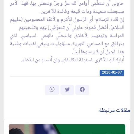
حاولي أن تتعلّمي أوامر الله عزّ وجلّ وتعملي بها، فهذا الأمر
سيجعلك سعيدة وذات قيمة وفائدة للآخرين.
إنّ قادة الإسلام؛ أي الرّسول الأكرم والأئمّة المعصومين (عليهم
السلام)، أفضل قدوة؛ حاولي أن تتعرّفي إليهم وتتّبعينهم.
الدراسة وتهذيب الأخلاق والتحلّي بالوعي السياسيّ الذي
يترافق مع المساعي الثورية، مسؤوليات ينبغي لفتيات وفتية
هذا الجيل أن لا ينسوها أبداً.
أبارك لكِ الذّكرى السنويّة لتكليفكِ، ولن أنساكِ من الدّعاء.
2020-01-07
مقالات مرتبطة