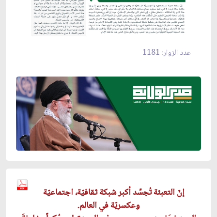
عدد الزوار: 1181
إنّ التعبئة تُجسِّد أكبر شبكة ثقافيّة، اجتماعيّة
وعكسريّة في العالم.