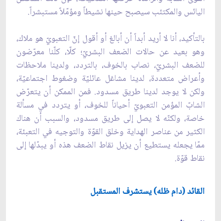
اليائس والمكتئب سيصبح حينها نشيطاً ومؤمّلاً مستبشراً.
بالتأكيد، أنا لا أريد أبداً أن أبالغ أو أقول إنّ التعبويّ هو ملاك،
وهو بعيد عن حالات الضعف البشريّ؛ كلّا، كلّنا معرّضون
للضعف البشريّ، نصاب بالخوف، بالتردد، ولدينا ملاحظات
وأعراض متعددة، لدينا مشاغل عائليّة وضغوط اجتماعيّة،
ولكن لا يوجد لدينا طريق مسدود. فمن الممكن أن يتعرّض
الشابّ المؤمن التعبويّ أحياناً للخوف، أو يتردد في مسألة
خاصة، ولكنّه لا يصل إلى طريق مسدود، والسبب أن هناك
الكثير من عناصر الهداية وخلق القوّة والتوجيه في التعبئة،
ممّا يجعله يستطيع أن يزيل نقاط الضعف هذه أو يبدّلها إلى
نقاط قوّة.
القائد (دام ظله) يستشرف المستقبل