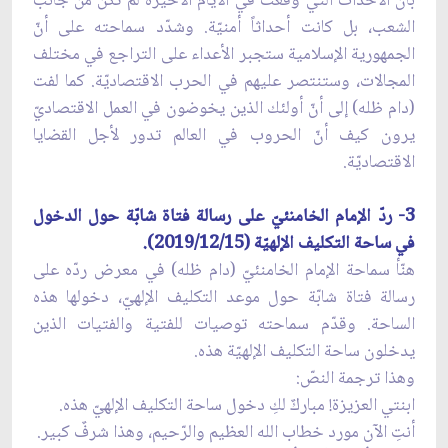
بأنّ الأحداث التي وقعت في الأيّام الأخيرة لم تكن من جانب
الشعب، بل كانت أحداثاً أمنيّة. وشدّد سماحته على أنّ
الجمهورية الإسلامية ستجبر الأعداء على التراجع في مختلف
المجالات، وستنتصر عليهم في الحرب الاقتصاديّة. كما لفت
(دام ظله) إلى أنّ أولئك الذين يخوضون في العمل الاقتصاديّ
يرون كيف أنّ الحروب في العالم تدور لأجل القضايا
الاقتصاديّة.
3- ردّ الإمام الخامنئيّ على رسالة فتاة شابّة حول الدخول
في ساحة التكليف الإلهيّة (2019/12/15).
هنّأ سماحة الإمام الخامنئيّ (دام ظله) في معرض ردّه على
رسالة فتاة شابّة حول موعد التكليف الإلهيّ، دخولها هذه
الساحة. وقدّم سماحته توصيات للفتية والفتيات الذين
يدخلون ساحة التكليف الإلهيّة هذه.
وهذا ترجمة النصّ:
ابنتي العزيزة! مباركٌ لكِ دخول ساحة التكليف الإلهيّ هذه.
أنتِ الآن مورد خطاب الله العظيم والرّحيم، وهذا شرفٌ كبير.