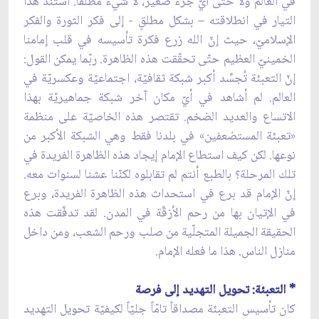
في العالم ولا حتّى أيّ جزء صغير، لا شيء مطلقاً. استند هذا
التيار في انطلاقته – بشكل مطلقٍ - إلى فكر الثورة والفكر
الإسلاميّ، حيث إنّ الله زرع فكرة تأسيسه في قلب إمامنا
الخمينيّ العظيم حتّى تحقّقت هذه الظاهرة. ربّما يمكن القول:
إنّ التعبئة تُجسِّد أكبر شبكة ثقافيّة، اجتماعيّة وعكسريّة في
العالم. لم أشاهد في أيّ مكان آخر شبكة جماهيريّة بهذا
الاتساع والعديد الضخم. تقتصر هذه الخاصيّة على منظمة
«تعبئة المستضعفين» في بلدنا فقط وهي الشبكة الأكبر من
نوعها. لكن كيف استطاع الإمام إيجاد هذه الظاهرة الفريدة في
تلك المرحلة؟ بالطبع أنتم لم تقابلوه لكنّنا عشنا لسنوات معه.
إنّ الإمام قد برع في استحداث هذه الظاهرة الفريدة، وبرع
في الإتيان بها من رحم الأزقّة في المدن. لقد تدفّقت هذه
الحقيقة الجميلة المتجلّية من صلب ورحم الشعب، ومن داخل
منازل الناس. هذا ما فعله الإمام.
* التعبئة: تحويل التهديد إلى فرصة
كان تأسيس التعبئة مصداقاً تامّاً جليّاً لكيفيّة تحويل التهديد