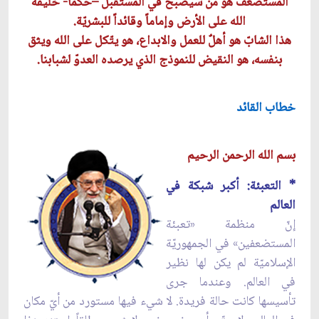
المستضعَف هو من سيصبح في المستقبل –حُكماً- خليفةَ
الله على الأرض وإماماً وقائداً للبشريّة.
هذا الشابّ هو أهلٌ للعمل والابداع، هو يتّكل على الله ويثق
بنفسه، هو النقيض للنموذج الذي يرصده العدوّ لشبابنا.
خطاب القائد
بسم الله الرحمن الرحيم
* التعبئة: أكبر شبكة في
العالم
إنّ منظمة «تعبئة
المستضعفين» في الجمهوريّة
الإسلاميّة لم يكن لها نظير
في العالم. وعندما جرى
تأسيسها كانت حالة فريدة. لا شيء فيها مستورد من أيّ مكان