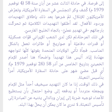
إلى فرصة. في حادثة الثالث عشر من آبان سنة 58 (4 نوفمبر
1979 م) كُشف وكر التجسّس في السفارة الأمريكيّة، وتعرّض
الأمريكيّون للإذلال، ثمّ شرعوا بعد ذلك بإطلاق التهديدات
وردود الأفعال. لقد أطلقوا التهديدات الكلاميّة ثم تحركّت
بارجاتهم -في تهديدٍ عمليٍّ- باتجاه الخليج الفارسيّ.
في تلك المرحلة،لم تكن لدى الشعب الإيراني قوّات عسكريّة
أو قدرات دفاعيّة أو صواريخ أو طائرات تعمل بالشكل
المناسب. فجأة تأتي الولايات المتحدة بقوتها كلّها لتواجهه
مهدّدة إيّاه. أليس هذا تهديداً واضحاً؟ هنا أصدر الإمام
الخمينيّ بتاريخ الخامس من آذر 58 (26 نوفمبر 1979 م)؛
أي قبل مضيّ شهر على حادثة السفارة الأمريكيّة، أمراً
بتأسيس التعبئة.
في ذلك الوقت، إذا ما كان التهديد سيخيف أحداً مثل الإمام
ويجعله متردداً أو يدفعه إلى وضع احتمال بأن يستطيع
الأعداء توجيه ضربة إلى إيران وبالتالي يثنيه عن المبادرة إلى
تأسيس التعبئة، لا ندري ما كان يمكن أن يحلّ بهذا البلد.