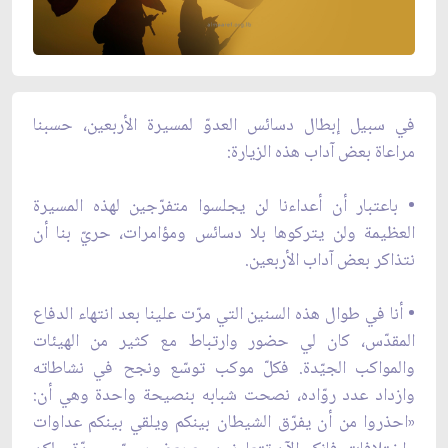
في سبيل إبطال دسائس العدوّ لمسيرة الأربعين، حسبنا
مراعاة بعض آداب هذه الزيارة:
• باعتبار أن أعداءنا لن يجلسوا متفرّجين لهذه المسيرة
العظيمة ولن يتركوها بلا دسائس ومؤامرات، حريّ بنا أن
نتذاكر بعض آداب الأربعين.
• أنا في طوال هذه السنين التي مرّت علينا بعد انتهاء الدفاع
المقدّس، كان لي حضور وارتباط مع كثير من الهيئات
والمواكب الجيّدة. فكلّ موكب توسّع ونجح في نشاطاته
وازداد عدد روّاده، نصحت شبابه بنصيحة واحدة وهي أن:
«احذروا من أن يفرّق الشيطان بينكم ويلقي بينكم عداوات