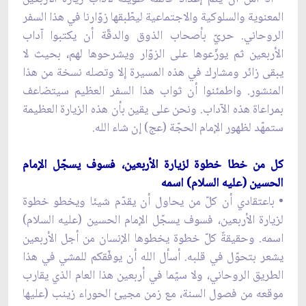
المعنوية والسلوكية والاجتماعية ليطّبقها زوّارنا في هذا السفر
الروحاني. حريّ بأصحاب الذوق والدقّة أن يكتبوا آداب
الأربعين ثم يوزّعوها على الزوّار ويشرحوها لهم، بحيث لا
يبقى زائر ومشارك في هذه المسيرة إلا وتصله نسخة من هذا
المنشور. واطمئنوا أن ثواب هذا السفر العظيم سيتضاعف
بمراعاة هذه الآداب. ونحن على يقين بأن هذه الزيارة العظيمة
ستمهّد لظهور الإمام الحجّة (عج) إن شاء الله.
كل من خطا خطوة لزيارة الأربعين، فسوف يسجّل الإمام
الحسين (عليه السلام) اسمه
• باعتقادي أن كلّ من يحاول أن يقدّم شيئا ويخطو خطوة
لزيارة الأربعين، فسوف يسجّل الإمام الحسين (عليه السلام)
اسمه. وحقيقةً كلّ خطوة يخطوها الإنسان من أجل الأربعين
يشعر بتحوّل في قلبه. أسأل الله أن يوفّقكم للمشي في هذا
الطريق الروحاني، ولا سيّما في أربعين هذا العام الذي يقارب
موقعه من فصول السنة، مع زمن مجيئ الحوراء زينب (عليها