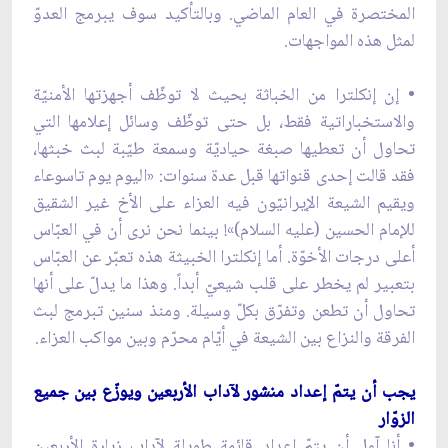
المختصرة في العام الماضي. وبالتأكيد سوف يبرمج العدوّ
لمثل هذه المواجهات.
• إن إنكلترا من الخباثة بحيث لا توظّف أجهزتها الأمنيّة
والاستخباراتية فقط، بل حتى توظّف وسائل إعلامها التي
تحاول أن تعطيها صبغة حياديّة وسمعة طيّبة لبث خبثها،
فقد قالت إحدى قنواتها قبل عدة سنوات: «الیوم یوم تاسوعاء
ويقيم الشيعة الإيرانيّون فيه العزاء على الأخ غير الشقيق
للإمام الحسين (عليه السلام)»! بينما نحن نرى أن في العبّاس
أعلى درجات الأخوّة. أما إنكلترا الخبيثة هذه تعبّر عن العبّاس
بتعبير لم يخطر على قلب شيعيّ أبداً. وهذا ما يدلّ على أنها
تحاول أن تطعن وتفرّق بكلّ وسيلة. ومنذ سنين تبرمج لبث
الفرقة والنزاع بين الشيعة في أيّام محرّم وبين مواكب العزاء.
يجب أن يتمّ إعداد منشور لآداب الأربعين ويوزّع بين جميع
الزوّار
• أنا آمل أن يتمّ إعداد قائمة طويلة لآداب زيارة الأربعين