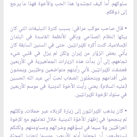
سلوكهم. أما كيف تجسّدوا هذا الحب والأخوة فهذا ما يرجع
إلى ذوقكم.
• قال صاحب موكب عراقي: بسبب كثرة التبلیغات التي كان
يبثّها النظام الصدّامي وباقي الأنظمة الفاسدة في البلدان
الإسلامية، كنت أكره الإيرانيّين. حتى في السنين السابقة كان
يأتي بعض الزوّار من إيران ولكن لم يزل في قلبي شيء
تجاههم، إلى أن بدأت هذه الزيارات الجماهيرية في الأربعين
فعشقت الإيرانيّين. لأني رأيتهم متواضعين وطيّبين ويمشون
على أقدامهم ويتحمّلون الصعاب لحبّ أبي عبد الله الحسين
(عليه السلام). يعني رأيت الأخوة الدينية في موسم الأربعين
في سلوك الإخوة الإيرانيّين.
• كان يذهب الإيرانيّون إلى زيارة كربلاء عبر حملات، ولكنّهم
لم ينجحوا في إظهار الأخوّة الدينية خلال تعاملهم مع الإخوة
العراقيّين ولا سيما في تسوّقهم وشرائهم ومساومتهم. ولكنكم
تستطيعون أن تجعلوا أيام الأربعين موسما لتعزيز المحبّة