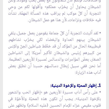
واختلافات، فإنكم الآن تتعاونون مع بعض بحبّ ومودّة، ولكن
الشيطان يحاول أن يخرّب عملكم» وأقولها لكم من وحي
التجربة أن كلّ موكب لم يراقب هذه المسألة المهمّة، نشأت
فيه خلافات ونزاعات، لأن هذا هو عمل الشيطان.
• لقد أثبتت التجربة أن كلّ جماعة يقومون بعمل جميل، يلقي
الشيطان بينهم العداوة والبغضاء لكي يخرّب نشاطهم.
فبطبيعة الحال من المؤكد أن قد خطّط شياطين الجنّ والإنس
من كبيرهم إبليس والشيطان الأكبر أمريكا إلى الشياطين
الصغار، بعضَ المؤامرات والدسائس لمسيرة الأربعين العظيمة.
أما نحن ففي سبيل إبطال دسائسهم حسبنا أن نطبّق بعض
آداب هذه الزيارة:
1ـ إظهار المحبّة والإخوة الدينية:
• على رأس آداب مسيرة الأربعين هو «إظهار الحب والشعور
بالإخوة الدينية». يجب أن تكون هذه المحبّة والأخوّة في
قلوب مقيمي عزاء الإمام الحسين (عليه السلام) وتظهر على