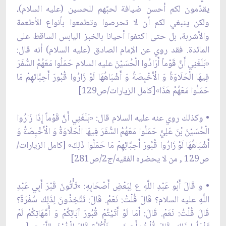
يقدّمون لكم أحسن ضيافة لحبّهم للحسين (عليه السلام)،
ولكن ينبغي لكم أن لا تحرصوا وتطمعوا بأنواع الأطعمة
والأشربة، بل حتى اكتفوا أحيانا بالخبز اليابس الساقط على
المائدة. فقد روي عن الإمام الصادق (عليه السلام) أنه قال:
«بَلَغَنِي أَنَّ قَوْماً أَرَادُوا الْحُسَيْنَ عليه السلام حَمَلُوا مَعَهُمُ السُّفَرَ
فِيهَا الْحَلَاوَةُ وَ الْأَخْبِصَةُ وَ أَشْبَاهُهَا لَوْ زَارُوا قُبُورَ أَحِبَّائهِمْ مَا
حَمَلُوا مَعَهُمْ هَذَا»[كامل الزيارات/ص129]
• وكذلك روي عنه عليه السلام قال: «بَلَغَنِي أَنَّ قَوْماً إِذَا زَارُوا
الْحُسَیْنَ بْنَ عَلِيٍّ حَمَلُوا مَعَهُمُ السُّفَرَ فِیهَا الْحَلَاوَةُ وَ الْأَخْبِصَةُ وَ
أَشْبَاهُهَا لَوْ زَارُوا قُبُورَ أَحِبَّائِهِمْ مَا حَمَلُوا ذَلِكَ» [كامل الزيارات/
ص129 , من لا يحضره الفقيه/ج2/ص281]
• و قَالَ أَبُو عَبْدِ اللَّهِ ع لِبَعْضِ أَصْحَابِهِ: «تَأْتُونَ قَبْرَ أَبِي عَبْدِ
اللَّهِ عليه السلام؟ قَالَ قُلْتُ: نَعَمْ. قَالَ: تَتَّخِذُونَ لِذَلِكَ سُفْرَةً؟
قَالَ قُلْتُ: نَعَمْ. قَالَ: أَمَا لَوْ أَتَیْتُمْ قُبُورَ آبَائِکُمْ وَ أُمَّهَاتِکُمْ لَمْ