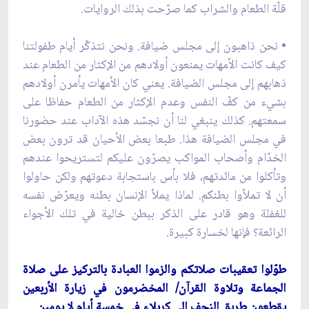
قلّة الطعام والشراب كما صرّحت بذلك الروايات.
• نحن ذاهبون إلى مجلس ضيافة. ونحن نتذكّر أيام طفولتنا
كيف كانت الأمهات يمنعون أولادهم من الإكثار من الطعام عند
ذهابهم إلى مجلس الضيافة. يعني كان الأمهات يأمرن أولادهم
بشيء من كفّ النفس وعدم الإكثار من الطعام حفاظا على
سمعتهم. كذلك ينبغي لنا أن نجسّد هذه الآداب عند حضورنا
في مجلس الضيافة هذا. طبعا بعض الأحيان قد ترون بعض
الخدّام وأصحاب المواكب يصرّون عليكم لتستريحوا عندهم
وتأكلوا من مائدتهم، فلا بأس باستجابة دعوتهم ولكن حاولوا
أن لا تملأوا بطنكم. لماذا يملأ الإنسان بطنه ويعرّض نفسه
للغفلة وهو قادر على الذكر ببطن خالية في تلك الأجواء
الرائعة؟ فإنها لخسارة كبيرة.
طوّلوا تعقيبات صلاتكم والزموا العبادة بالتركيز على صلاة
الجماعة وتلاوة القرآن/ المخضرمون في زيارة الأربعين
يقطعون طريق النجف إلى كربلاء في خمسة أيام لا يومين