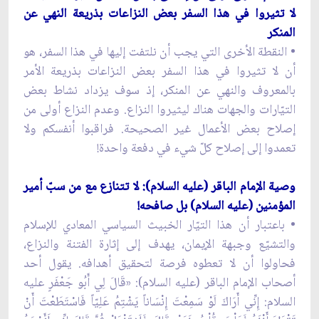
لا تثيروا في هذا السفر بعض النزاعات بذريعة النهي عن
المنكر
• النقطة الأخرى التي يجب أن نلتفت إليها في هذا السفر، هو
أن لا تثيروا في هذا السفر بعض النزاعات بذريعة الأمر
بالمعروف والنهي عن المنكر، إذ سوف يزداد نشاط بعض
التيّارات والجهات هناك ليثيروا النزاع. وعدم النزاع أولى من
إصلاح بعض الأعمال غير الصحيحة. فراقبوا أنفسكم ولا
تعمدوا إلى إصلاح كلّ شيء في دفعة واحدة!
وصية الإمام الباقر (عليه السلام): لا تتنازع مع من سبّ أمير
المؤمنين (عليه السلام) بل صافحه!
• باعتبار أن هذا التيّار الخبيث السياسي المعادي للإسلام
والتشيّع وجبهة الإيمان، يهدف إلى إثارة الفتنة والنزاع،
فحاولوا أن لا تعطوه فرصة لتحقيق أهدافه. يقول أحد
أصحاب الإمام الباقر (عليه السلام): «قَالَ لِي أَبُو جَعْفَرٍ عليه
السلام: إِنِّي أَرَاكَ لَوْ سَمِعْتَ إِنْسَاناً یَشْتِمُ عَلِیّاً فَاسْتَطَعْتَ أَنْ