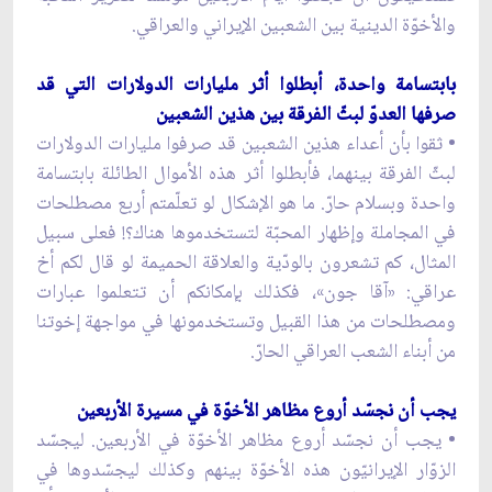
والأخوّة الدينية بين الشعبين الإيراني والعراقي.
بابتسامة واحدة، أبطلوا أثر مليارات الدولارات التي قد
صرفها العدوّ لبثّ الفرقة بين هذين الشعبين
• ثقوا بأن أعداء هذين الشعبين قد صرفوا مليارات الدولارات
لبثّ الفرقة بينهما، فأبطلوا أثر هذه الأموال الطائلة بابتسامة
واحدة وبسلام حارّ. ما هو الإشكال لو تعلّمتم أربع مصطلحات
في المجاملة وإظهار المحبّة لتستخدموها هناك؟! فعلى سبيل
المثال، كم تشعرون بالودّية والعلاقة الحميمة لو قال لكم أخ
عراقي: «آقا جون»، فكذلك بإمكانكم أن تتعلموا عبارات
ومصطلحات من هذا القبيل وتستخدمونها في مواجهة إخوتنا
من أبناء الشعب العراقي الحارّ.
يجب أن نجسّد أروع مظاهر الأخوّة في مسيرة الأربعين
• يجب أن نجسّد أروع مظاهر الأخوّة في الأربعين. ليجسّد
الزوّار الإيرانيّون هذه الأخوّة بينهم وكذلك ليجسّدوها في