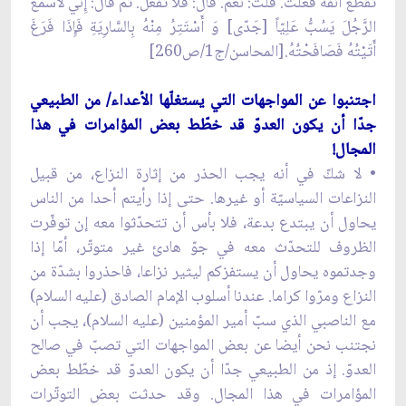
تَقْطَعَ أَنْفَهُ فَعَلْتَ. قُلْتُ: نَعَمْ. قَالَ: فَلَا تَفْعَلْ. ثُمَّ قَالَ: إِنِّي لَأَسْمَعُ
الرَّجُلَ یَسُبُّ عَلِیّاً [جَدّی] وَ أَسْتَتِرُ مِنْهُ بِالسَّارِیَةِ فَإِذَا فَرَغَ
أَتَیْتُهُ فَصَافَحْتُهُ.[المحاسن/ج1/ص260]
اجتنبوا عن المواجهات التي يستغلّها الأعداء/ من الطبيعي
جدّا أن يكون العدوّ قد خطّط بعض المؤامرات في هذا
المجال!
• لا شكّ في أنه يجب الحذر من إثارة النزاع، من قبيل
النزاعات السياسيّة أو غيرها. حتى إذا رأيتم أحدا من الناس
يحاول أن يبتدع بدعة، فلا بأس أن تتحدّثوا معه إن توفّرت
الظروف للتحدّث معه في جوّ هادئ غير متوتّر، أمّا إذا
وجدتموه يحاول أن يستفزكم ليثير نزاعا، فاحذروا بشدّة من
النزاع ومرّوا كراما. عندنا أسلوب الإمام الصادق (عليه السلام)
مع الناصبي الذي سبّ أمير المؤمنين (عليه السلام)، يجب أن
نجتنب نحن أيضا عن بعض المواجهات التي تصبّ في صالح
العدوّ. إذ من الطبيعي جدّا أن يكون العدوّ قد خطّط بعض
المؤامرات في هذا المجال. وقد حدثت بعض التوتّرات