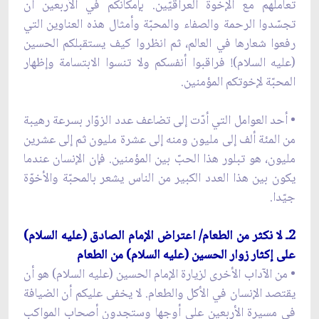
تعاملهم مع الإخوة العراقيّين. بإمكانكم في الأربعين أن
تجسّدوا الرحمة والصفاء والمحبّة وأمثال هذه العناوين التي
رفعوا شعارها في العالم، ثم انظروا كيف يستقبلكم الحسين
(عليه السلام)! فراقبوا أنفسكم ولا تنسوا الابتسامة وإظهار
المحبّة لإخوتكم المؤمنين.
• أحد العوامل التي أدّت إلى تضاعف عدد الزوّار بسرعة رهيبة
من المئة ألف إلى مليون ومنه إلى عشرة مليون ثم إلى عشرين
مليون، هو تبلور هذا الحبّ بين المؤمنين. فإن الإنسان عندما
يكون بين هذا العدد الكبير من الناس يشعر بالمحبّة والأخوّة
جيّدا.
2ـ لا نكثر من الطعام/ اعتراض الإمام الصادق (عليه السلام)
على إكثار زوار الحسين (عليه السلام) من الطعام
• من الآداب الأخرى لزيارة الإمام الحسين (عليه السلام) هو أن
يقتصد الإنسان في الأكل والطعام. لا يخفى عليكم أن الضيافة
في مسيرة الأربعين على أوجها وستجدون أصحاب المواكب