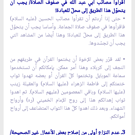
اقرأوا مصائب أبي عبد الله في صفوف الصلاة/ يجب أن
يتحوّل هذا الطريق إلى محلّ للعبادة!
• حتى إذا أردتم أن تقرأوا مصائب الحسين (عليه السلام)
فاقرأوها في صفوف صلاة الجماعة. وأساسا يجب أن يتحوّل
هذا الطريق إلى محلّ للعبادة! وهذا أيضا من المشاهد التي
يجب أن تجسّدوها.
• لقد قرّر بعض الإخوة أن يختموا القرآن في طريقهم من
النجف إلى كربلاء وهذا أمر ممكن. بإمكانكم أن تستخدموا
سماعة الموبايل وتختموا كلّ القرآن أو بعضه تهدوا ثواب
ختمتكم إلى فاطمة الزهراء (عليها السلام) والعقيلة زينب
(عليها السلام) وباقي المعصومين (عليهم السلام). ثم اهدوا
ثواب إهدائكم هذا إلى روح الإمام الخميني (ره) وأرواح
الشهداء. وبعد ذلك اهدوا كلّ هذا الثواب المتضاعف إلى أرواح
أمواتكم.
3ـ عدم النزاع أولى من إصلاح بعض الأعمال غير الصحيحة/