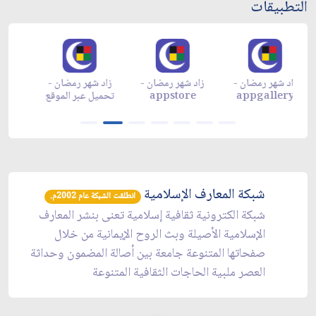
التطبيقات
زاد شهر رمضان -
زاد شهر رمضان -
زاد شهر رمضان -
م
appgallery
appstore
تحميل عبر الموقع
تح
شبكة المعارف الإسلامية
انطلقت الشبكة عام 2002م.
شبكة الكترونية ثقافية إسلامية تعنى بنشر المعارف
الإسلامية الأصيلة وبث الروح الإيمانية من خلال
صفحاتها المتنوعة جامعة بين أصالة المضمون وحداثة
العصر ملبية الحاجات الثقافية المتنوعة