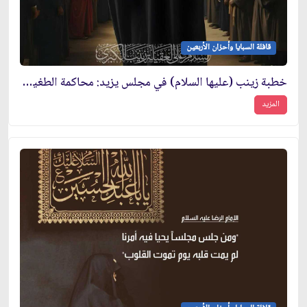
قافلة السبايا وأحزان الأربعين
خطبة زينب (عليها السلام) في مجلس يزيد: محاكمة الطغيان في عقر داره
المزيد