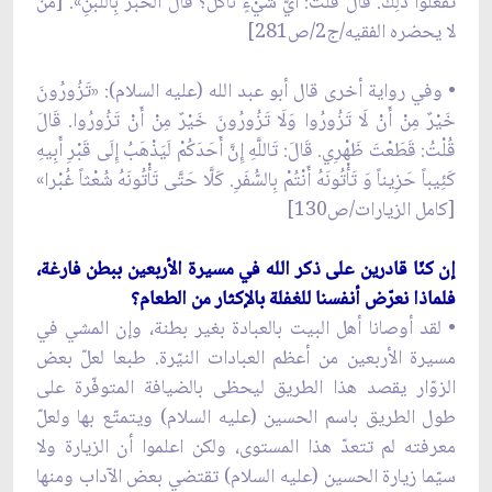
تَفْعَلُوا ذَلِكَ. قَالَ قُلْتُ: أَيَّ شَيْ‏ءٍ نَأْکُلُ؟ قَالَ الْخُبْزَ بِاللَّبَنِ». [من
لا يحضره الفقيه/ج2/ص281]
• وفي رواية أخرى قال أبو عبد الله (عليه السلام): «تَزُورُونَ
خَیْرٌ مِنْ أَنْ لَا تَزُورُوا وَلَا تَزُورُونَ خَیْرٌ مِنْ أَنْ تَزُورُوا. قَالَ
قُلْتُ: قَطَعْتَ ظَهْرِي. قَالَ: تَاللَّهِ إِنَّ أَحَدَکُمْ لَیَذْهَبُ إِلَى قَبْرِ أَبِیهِ
کَئِیباً حَزِیناً وَ تَأْتُونَهُ أَنْتُمْ بِالسُّفَرِ. کَلَّا حَتَّى تَأْتُونَهُ شُعْثاً غُبْرا»
[كامل الزيارات/ص130]
إن كنّا قادرين على ذكر الله في مسيرة الأربعين ببطن فارغة،
فلماذا نعرّض أنفسنا للغفلة بالإكثار من الطعام؟
• لقد أوصانا أهل البيت بالعبادة بغير بطنة، وإن المشي في
مسيرة الأربعين من أعظم العبادات النيّرة. طبعا لعلّ بعض
الزوّار يقصد هذا الطريق ليحظى بالضيافة المتوفّرة على
طول الطريق باسم الحسين (عليه السلام) ويتمتّع بها ولعلّ
معرفته لم تتعدّ هذا المستوى، ولكن اعلموا أن الزيارة ولا
سيّما زيارة الحسين (عليه السلام) تقتضي بعض الآداب ومنها