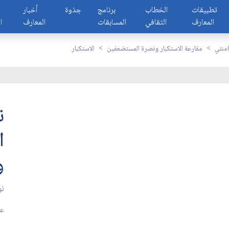
تطبيقات
الخطاب
برنامج
جذوة
أخبار
المعارف
الثقافي
المسابقات
المعارف
ا
امنئي
مقارعة الاستكبار ونصرة المستضعفين
الاستكبار
ن
ا
و
نو
عد