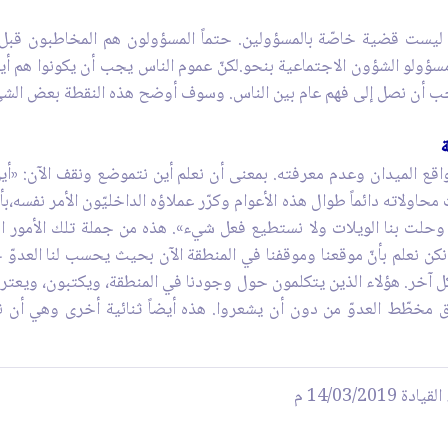
هي ليست قضية خاصّة بالمسؤولين. حتماً المسؤولون هم المخاطبون قبل
ؤولو الشؤون الاجتماعية بنحو.لكنّ عموم الناس يجب أن يكونوا هم أي
يجب أن نصل إلى فهم عام بين الناس. وسوف أوضح هذه النقطة بعض الشيء
اقع الميدان وعدم معرفته. بمعنى أن نعلم أين نتموضع ونقف الآن: «أين
ت محاولاته دائماً طوال هذه الأعوام وكرّر عملاؤه الداخليّون الأمر نفسه
ين وحلت بنا الويلات ولا نستطيع فعل شيء». هذه من جملة تلك الأمور ا
 نكن نعلم بأنّ موقعنا وموقفنا في المنطقة الآن بحيث يحسب لنا العدوّ ح
آخر. هؤلاء الذين يتكلمون حول وجودنا في المنطقة، ويكتبون، ويعتر
حقيق مخطّط العدوّ من دون أن يشعروا. هذه أيضاً ثنائية أخرى وهي أ
14/03/2 م