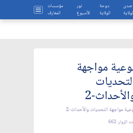
صدى
دوحة
نور
مؤسسات
لولاية
الولاية
الأسبوع
المعارف
وعية مواجهة
لتحديات
الأحداث-2
عية مواجهة التحديات والأحداث-2
د الزوار: 662