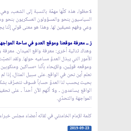
لاحظوا، هذه كلّها مهمّة بالنسبة إلى الشعب، و
السياسيون بنحو والمسؤولون العسكريون بنحو ومس
وعي وفهم عميقين لها. وهذا هو معنى قولي إنّنا 
ز ــ معرفة موقعنا وموقع العدو في ساحة المواجهة
وهناك ثنائية أخرى: معرفة واقع الميدان. معرفة و
الأمور التي يبذل العدوّ مساعيه حولها. ولقد انصبّ
وموقعه قويّين، والإيحاء بأنّنا «مساكين ومنكوب
نعلم أين نحن في الواقع. على سبيل المثال، إذا لم
بحيث يحسب لنا العدوّ حساباً فسوف نتصرّف بشكل 
الواقع يساعدون ـ ولا أتّهم الآن أحداً ـ على ت
المواجهة والتحدّي.
كلمة الإمام الخامنئي في لقائه أعضاء مجلس خبراء القيادة 019
2019-09-23