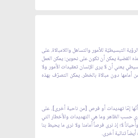
رؤية التبسيطيّة للأمور والتساهل واللامبالاة. على
ذه القضية يمكن أن تكون على نحوين: يمكن العمل
يطي يعني أن لا يرى الإنسان تعقيدات الأمور ولا
ن أمامها دون مبالاة بالخطر. يمكن التصرّف بهذه
نّها إمّا تهديدات أو فرص [من ناحية أخرى]. على
لقوي حسب الظاهر وما هي التهديدات والأخطار التي
اناً لا؛ إذ نرى فرصاً أمامنا ولا نرى ما يحيط بنا
أيضاً ثنائية أخرى.