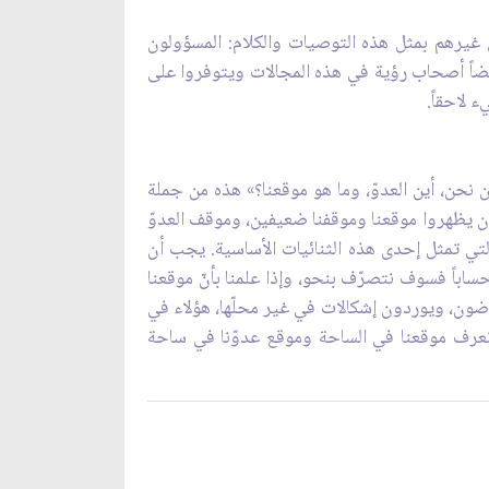
 غيرهم بمثل هذه التوصيات والكلام: المسؤولون
ضاً أصحاب رؤية في هذه المجالات ويتوفروا على
 لاحقاً.
 نحن، أين العدوّ، وما هو موقعنا؟» هذه من جملة
،بأن يظهروا موقعنا وموقفنا ضعيفين، وموقف العدوّ
لتي تمثل إحدى هذه الثنائيات الأساسية. يجب أن
ساباً فسوف نتصرّف بنحو، وإذا علمنا بأنّ موقعنا
ضون، ويوردون إشكالات في غير محلّها، هؤلاء في
ن نعرف موقعنا في الساحة وموقع عدوّنا في ساحة