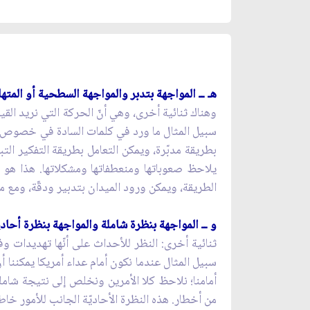
هـ ــ المواجهة بتدبر والمواجهة السطحية أو المتها
وهناك ثنائية أخرى، وهي أنّ الحركة التي نريد القيا
سبيل المثال ما ورد في كلمات السادة في خصوص ال
بطريقة مدبّرة، ويمكن التعامل بطريقة التفكير ال
يلاحظ صعوباتها ومنعطفاتها ومشكلاتها. هذا هو ال
الطريقة، ويمكن ورود الميدان بتدبير ودقّة، ومع مل
و ــ المواجهة بنظرة شاملة والمواجهة بنظرة أحاد
ثنائية أخرى: النظر للأحداث على أنّها تهديدات و
سبيل المثال عندما نكون أمام عداء أمريكا يمكننا 
أمامنا؛ نلاحظ كلا الأمرين ونخلص إلى نتيجة شاملة ث
من أخطار. هذه النظرة الأحاديّة الجانب للأمور خاطئ