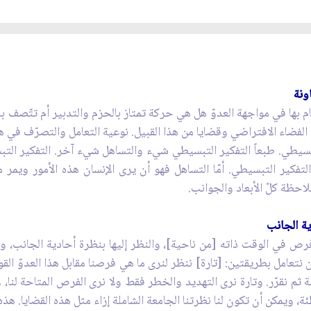
ونة
م بها في مواجهة العدوّ هل هي حركة تمتاز بالحزم والتدبير أم تتّصف بال
فضاء الافتراضي وقضايا من هذا القبيل. نوعية التعامل والتصرّف في ه
تبسيطي. طبعاً التفكير التبسيطي شيء والتساهل شيء آخر. التفكير التبس
تفكير التبسيطي. أمّا التساهل فهو أن يرى الإنسان هذه الأمور ويمر م
احظة كلّ الأبعاد والجوانب.
ية الجانب
فرص في الوقت ذاته [من ناحية]، والنظر إليها بنظرة أحادية الجانب، وأ
أن نتعامل بطريقتين: [تارة] ننظر لنرى ما هي فرصنا مقابل هذا العدوّ ا
م نقرّر. وتارة نرى التهديد والخطر فقط ولا نرى الفرص المتاحة لنا، وأحي
ة، ويمكن أن تكون لنا نظرتنا الجامعة الشاملة إزاء مثل هذه القضايا. هذه 