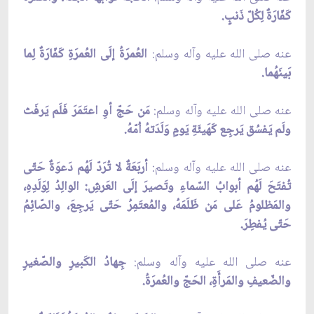
كَفّارَةٌ لِكُلّ ذَنبٍ.
عنه صلى الله عليه وآله وسلم:
العُمرَةُ إلَى العُمرَةِ كَفّارَةٌ لِما
بَينَهُما.
عنه صلى الله عليه وآله وسلم:
مَن حَجّ أوِ اعتَمَرَ فَلَم يَرفَث
ولَم يَفسُق يَرجِع كَهَيئَةِ يَومٍ وَلَدَتهُ اُمّهُ.
عنه صلى الله عليه وآله وسلم:
أربَعَةٌ لا تُرَدّ لَهُم دَعوَةٌ حَتّى
تُفتَحَ لَهُم أبوابُ السّماءِ وتَصيرَ إلَى العَرشِ: الوالِدُ لِوَلَدِهِ،
والمَظلومُ عَلى مَن ظَلَمَهُ، والمُعتَمِرُ حَتّى يَرجِعَ، والصّائِمُ
حَتّى يُفطِرَ.
عنه صلى الله عليه وآله وسلم:
جِهادُ الكَبيرِ والصّغيرِ
والضّعيفِ والمَرأَةِ، الحَجّ والعُمرَةُ.