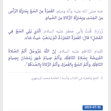
عنه صلى الله عليه وآله وسلم:
العُمرَةُ مِنَ الحَجّ بِمَنزِلَةِ الرّأسِ
مِنَ الجَسَدِ، وبِمَنزِلَةِ الزّكاةِ مِنَ الصّيامِ.
زُرارَة: قُلتُ لِأَبي جَعفَرٍ عليه السلام:
الّذي يَلِي الحَجّ فِي
الفَضلِ؟ قالَ: العُمرَةُ المُفرَدَةُ، ثُمّ يَذهَبُ حَيثُ شاءَ.
الإمام الكاظم عليه السلام:
إنّ اللّهَ عَزّوجَلّ أتَمّ الصّلاةَ
الفَريضَةَ بِصَلاةِ النّافِلَةِ، وأتَمّ صِيامَ شَهرِ رَمَضانَ بِصِيامِ
1
النّافِلَةِ، وأتَمّ الحَجّ بِالعُمرَةِ، وأتَمّ الزّكاةَ بِالصّدَقَة
1- الحج والعمرة في الكتاب والسنة / العلامة محمد الريشهري.
2019-07-31