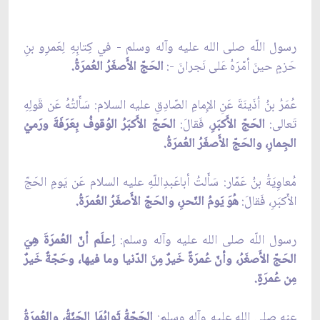
رسول اللّه صلى الله عليه وآله وسلم - في كِتابِهِ لِعَمرِو بنِ
حَزمٍ حينَ أمّرَهُ عَلى نَجرانَ -:
الحَجّ الأَصغَرُ العُمرَةُ.
عُمَرُ بنُ اُذَينَةَ عَنِ الإِمامِ الصّادِقِ عليه السلام: سَأَلتُهُ عَن قَولِهِ
تَعالى:
الحَجّ الأَكبَرِ
، فَقالَ:
الحَجّ الأَكبَرُ الوُقوفُ بِعَرَفَةَ ورَميُ
الجِمارِ، والحَجّ الأَصغَرُ العُمرَةُ.
مُعاوِيَةُ بنُ عَمّار: سَأَلتُ أباعَبدِاللّهِ عليه السلام عَن يَومِ الحَجّ
الأَكبَرِ، فَقالَ:
هُوَ يَومُ النّحرِ، والحَجّ الأَصغَرُ العُمرَةُ.
رسول اللّه صلى الله عليه وآله وسلم:
اِعلَم أنّ العُمرَةَ هِيَ
الحَجّ الأَصغَرُ، وأنّ عُمرَةً خَيرٌ مِنَ الدّنيا وما فيها، وحَجّةٌ خَيرٌ
مِن عُمرَةٍ.
عنه صلى الله عليه وآله وسلم:
الحَجّةُ ثَوابُهَا الجَنّةُ، والعُمرَةُ