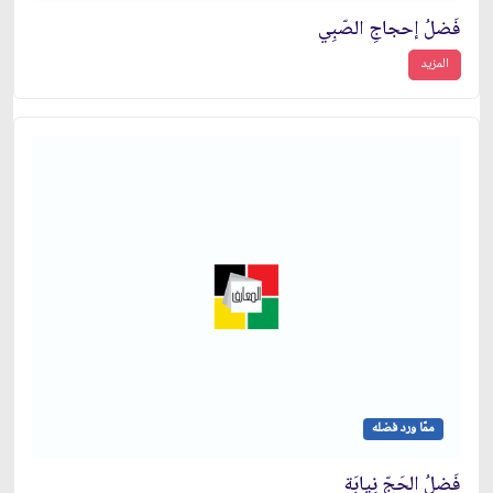
فَضلُ إحجاجِ الصّبِي
المزيد
ممّا ورد فضله
فَضلُ الحَجّ نِيابَة