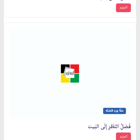
المزيد
ممّا ورد فضله
فَضلُ النّظَرِ إلَى البَيت
المزيد