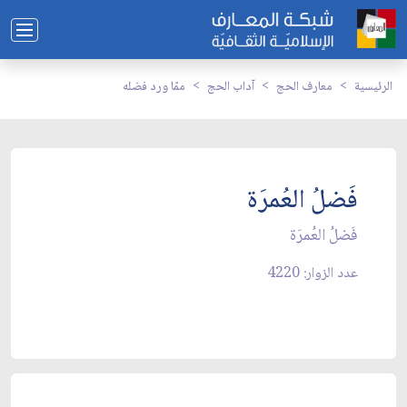
الرئيسية
معارف الحج
آداب الحج
ممّا ورد فضله
فَضلُ العُمرَة
فَضلُ العُمرَة
عدد الزوار: 4220