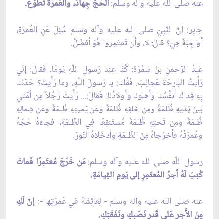
عنه صلى الله عليه وآله وسلم:
الحَجّ جِهادٌ، والعُمرَةُ تَطَوّعٌ.
جابِر: إنّ النّبِيّ صلى الله عليه وآله وسلم سُئِلَ عَنِ العُمرَةِ،
أواجِبَةٌ هِيَ؟ قالَ: لا، وأن تَعتَمِروا هُوَ أفضَلُ.
عَبدُ الرّحمنِ بنُ سَمُرَة: كُنّا عِندَ رَسولِ اللّهِ يَومًا، فَقالَ: إنّي
رَأَيتُ البارِحَةَ عَجائِبَ. فَقُلنا: يا رَسولَ اللّهِ، وما رَأَيتَ؟ حَدّثنا
بِهِ فِداكَ أنفُسُنا وأهلونا وأولادُنا! فَقالَ:... رَأَيتُ رَجُلاً مِن اُمّتي
بَينَ يَدَيهِ ظُلمَةٌ ومِن خَلفِهِ ظُلمَةٌ وعَن يَمينِهِ ظُلمَةٌ وعَن شِمالِهِ
ظُلمَةٌ ومِن تَحتِهِ ظُلمَةٌ مُستَنقِعًا فِي الظّلمَةِ، فَجاءَهُ حَجّهُ
وعُمرَتُهُ فَأَخرَجاهُ مِنَ الظّلمَةِ وأدخَلاهُ النّورَ.
رسول اللّه صلى الله عليه وآله وسلم:
مَن خَرَجَ مُعتَمِرًا فَماتَ
كُتِبَ لَهُ أجرُ المُعتَمِرِ إلى يَومِ القِيامَةِ.
عنه صلى الله عليه وآله وسلم - لِعائِشَةَ في عُمرَتِها -:
إنّ لَكِ
مِنَ الأَجرِ عَلى قَدرِ نَصَبِكِ ونَفَقَتِكِ.