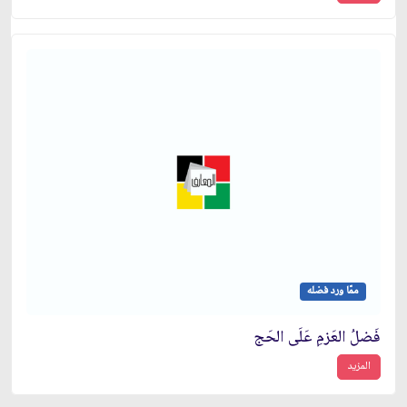
ممّا ورد فضله
فَضلُ العَزمِ عَلَى الحَج
المزيد