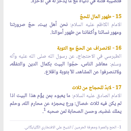
فتصيبه فتنةٌ في دنياه مع ما يدّخر له في الآخرة.
15 - طهور المال للحجّ
الامام الكاظم عليه السلام:
نحن أهل بيت، حجّ صرورتنا
ومهور نسائنا وأكفاننا من طهور أموالنا.
16 - الانصراف عن الحجّ مع التوبة
الطبرسي في الاحتجاج، عن رسول الله صلى الله عليه وآله
وسلم:
معاشر الناس، حجّوا البيت بكمال الدين والتفقّه،
ولاتنصرفوا عن المشاهد، الاّ بتوبة واقلاع.
17 - لابدّ للحجاج من ثلاث
الامام الصادق عليه السلام:
ما يعبوء بمن يؤّم هذا البيت اذا
لم يكن فيه ثلاث خصال: ورع يحجزه عن محارم الله، وحلم
1
يملك غضبه، وحسن الصحابة لمن صحبه
.
1- الحج والعمرة ومعرفة الحرمين / الشيخ علي الافتخاري الگلپايگاني.