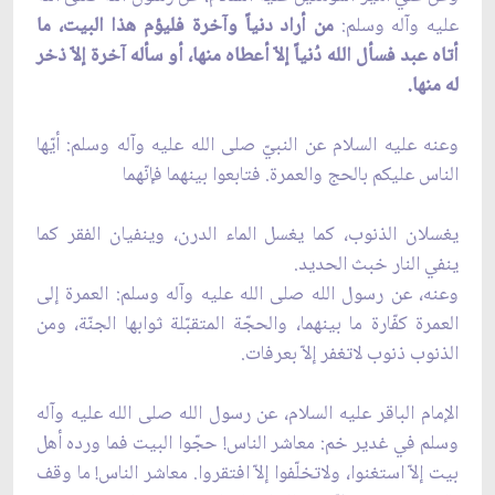
عليه وآله وسلم:
من أراد دنياً وآخرة فليؤم هذا البيت، ما
أتاه عبد فسأل الله دُنياً إلاّ أعطاه منها، أو سأله آخرة إلاّ ذخر
له منها.
وعنه عليه السلام عن النبيّ صلى الله عليه وآله وسلم: أيّها
الناس عليكم بالحج والعمرة. فتابعوا بينهما فإنّهما
يغسلان الذنوب، كما يغسل الماء الدرن، وينفيان الفقر كما
ينفي النار خبث الحديد.
وعنه، عن رسول الله صلى الله عليه وآله وسلم: العمرة إلى
العمرة كفّارة ما بينهما، والحجّة المتقبّلة ثوابها الجنّة، ومن
الذنوب ذنوب لاتغفر إلاّ بعرفات.
الإمام الباقر عليه السلام، عن رسول الله صلى الله عليه وآله
وسلم في غدير خم: معاشر الناس! حجّوا البيت فما ورده أهل
بيت إلاّ استغنوا، ولاتخلّفوا إلاّ افتقروا. معاشر الناس! ما وقف