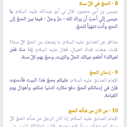
8 - الحجّ في كلّ سنة
عيسى بن أبي منصور: قال لي أبو عبدالله عليه السلام:
يا
عيسى إنّي أحبّ أن يراك الله - عزّ وجلّ - فيما بين الحجّ إلى
الحج وأنت تتهيّأ للحجّ.
عذافر عن الصادق عليه السلام: ما يمنعك من الحجّ كلّ سنة؟
قلت: جعلت فداك العيال، فقال عليه السلام:
إذا متّ فمَن
لعيالك؟ أطعم عيالك الخلّ والزيت، وحجّ بهم كلّ سنة.
9 - إدمان الحجّ
الإمام الصادق عليه السلام:
عليكم بحجّ هذا البيت فأدمنوه،
فإنّ في إدمانكم الحجّ دفع مكاره الدنيا عنكم، وأهوال يوم
القيامة.
10 - من كان من شأنه الحج
الإمام الصادق عليه السلام: إذا كان الرجل من شأنه الحجّ كلّ
سنة، ثم تخلّف سنةً فلم يخرج، قالت الملائكة الذين على