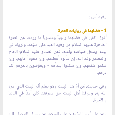
وفيه أمور:
1 - فضلهما في روايات العترة
أقول: كفى في فضلهما واجباً ومندوباً ما وردت عن العترة
الطاهرة عليهم السلام من وفود العبد على سيّده، ونزوله في
بيته، ومحل ضيافته وأمنه، فعن الصادق عليه السلام: الحاج
والمعتمر وفد الله، إن سألوه أعطاهم، وإن دعوه أجابهم، وإن
شفعوا شفعهم، وإن سكتوا ابتدأهم - ويعوّضون بالدرهم ألف
درهم.
وفي حديث، مَن أمّ هذا البيت وهو يعلم أنّه البيت الذي أمره
الله به، وعرفنا أهل البيت حق معرفتنا كان آمناً في الدنيا
والآخرة.
وعن علي أمير المؤمنين عليه السلام، عن رسول الله صلى الله