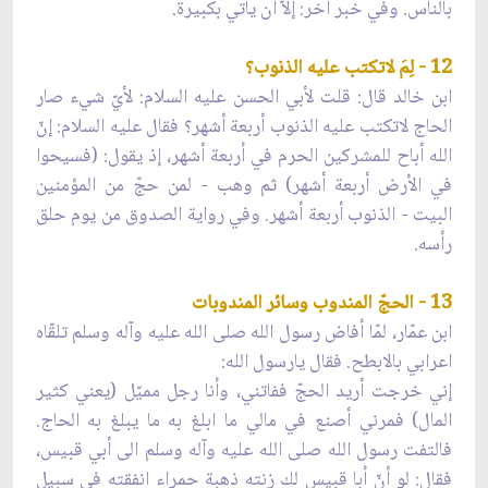
بالناس. وفي خبر آخر: إلاّ أن يأتي بكبيرة.
12 - لِمَ لاتكتب عليه الذنوب؟
ابن خالد قال: قلت لأبي الحسن عليه السلام: لأيّ شيء صار
الحاج لاتكتب عليه الذنوب أربعة أشهر؟ فقال عليه السلام: إنّ
الله أباح للمشركين الحرم في أربعة أشهر، إذ يقول: (فسيحوا
في الأرض أربعة أشهر) ثم وهب - لمن حجّ من المؤمنين
البيت - الذنوب أربعة أشهر. وفي رواية الصدوق من يوم حلق
رأسه.
13 - الحجّ المندوب وسائر المندوبات
ابن عمّار، لمّا أفاض رسول الله صلى الله عليه وآله وسلم تلقّاه
اعرابي بالابطح. فقال يارسول الله:
إني خرجت أريد الحجّ ففاتني، وأنا رجل مميّل (يعني كثير
المال) فمرني أصنع في مالي ما ابلغ به ما يبلغ به الحاج.
فالتفت رسول الله صلى الله عليه وآله وسلم الى أبي قبيس،
فقال: لو أنّ أبا قبيس لك زنته ذهبة حمراء انفقته في سبيل