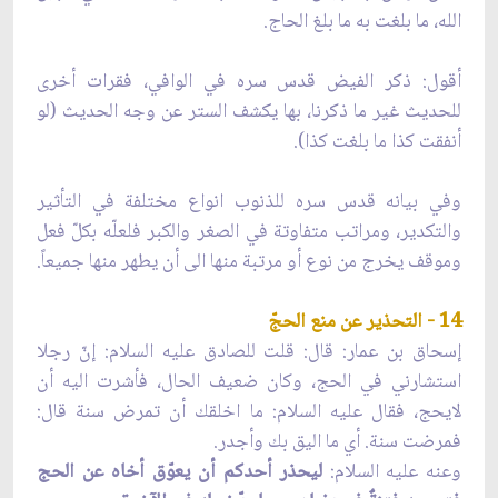
الله، ما بلغت به ما بلغ الحاج.
أقول: ذكر الفيض قدس سره في الوافي، فقرات أخرى
للحديث غير ما ذكرنا، بها يكشف الستر عن وجه الحديث (لو
أنفقت كذا ما بلغت كذا).
وفي بيانه قدس سره للذنوب انواع مختلفة في التأثير
والتكدير، ومراتب متفاوتة في الصغر والكبر فلعلّه بكلّ فعل
وموقف يخرج من نوع أو مرتبة منها الى أن يطهر منها جميعاً.
14 - التحذير عن منع الحجّ
إسحاق بن عمار: قال: قلت للصادق عليه السلام: إنّ رجلا
استشارني في الحج، وكان ضعيف الحال، فأشرت اليه أن
لايحج، فقال عليه السلام: ما اخلقك أن تمرض سنة قال:
فمرضت سنة. أي ما اليق بك وأجدر.
وعنه عليه السلام:
ليحذر أحدكم أن يعوّق أخاه عن الحج