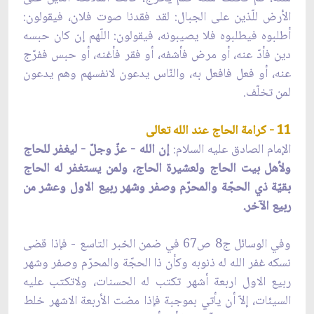
الأرض للّذين على الجبال: لقد فقدنا صوت فلان، فيقولون:
أطلبوه فيطلبوه فلا يصيبونه، فيقولون: اللّهم إن كان حبسه
دين فأدّ عنه، أو مرض فأشفه، أو فقر فأغنه، أو حبس ففرّج
عنه، أو فعل فافعل به، والنّاس يدعون لانفسهم وهم يدعون
لمن تخلّف.
11 - كرامة الحاج عند الله تعالى
الإمام الصادق عليه السلام:
إن الله - عزّ وجلّ - ليغفر للحاج
ولأهل بيت الحاج ولعشيرة الحاج، ولمن يستغفر له الحاج
بقيّة ذي الحجّة والمحرّم وصفر وشهر ربيع الاول وعشر من
ربيع الآخر.
وفي الوسائل ج8 ص67 في ضمن الخبر التاسع - فإذا قضى
نسكه غفر الله له ذنوبه وكأن ذا الحجّة والمحرّم وصفر وشهر
ربيع الاول اربعة أشهر تكتب له الحسنات، ولاتكتب عليه
السيئات، إلاّ أن يأتي بموجبة فإذا مضت الأربعة الاشهر خلط