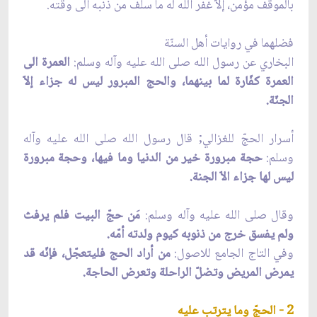
بالموقف مؤمن، إلاّ غفر الله له ما سلف من ذنبه الى وقته.
فضلهما في روايات أهل السنّة
البخاري عن رسول الله صلى الله عليه وآله وسلم:
العمرة الى
العمرة كفّارة لما بينهما، والحج المبرور ليس له جزاء إلاّ
الجنّة.
أسرار الحجّ للغزالي; قال رسول الله صلى الله عليه وآله
وسلم:
حجة مبرورة خير من الدنيا وما فيها، وحجة مبرورة
ليس لها جزاء الاّ الجنة.
وقال صلى الله عليه وآله وسلم:
مَن حجّ البيت فلم يرفث
ولم يفسق خرج من ذنوبه كيوم ولدته أمّه.
وفي التاج الجامع للاصول:
من أراد الحج فليتعجّل، فإنّه قد
يمرض المريض وتضلّ الراحلة وتعرض الحاجة.
2 - الحجّ وما يترتب عليه