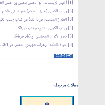
[1] أخبار الزينبيات، أبو الحسن يحيى بن حسن العلوي، ص23.
[2] زينب الكبرى (عليها السلام) عقيلة بني هاشم، حسن إلهي، ص62.
[3] الطراز المذهب، ص6، نقلاً عن كتاب زينب الكبرى (عليها السلام) عقيلة بني هاشم، حسن إلهي، ص83 ـ 84.
[4] زينب الكبرى، نقدي، جعفر، ص35.
[5] بحار الأنوار، المجلسي، ج45، ص64.
[6] حياة فاطمة الزهراء، شهيدي، جعفر، ص261 ـ 262.
2019-01-07
مقالات مرتبطة