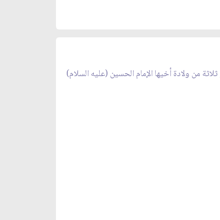
ن جمادى الأول في العام الخامس أو السادس الهجري[1]، أي بعد عامين أو ثلاثة من ولادة أخيها الإمام الحسين (عليه السلام)