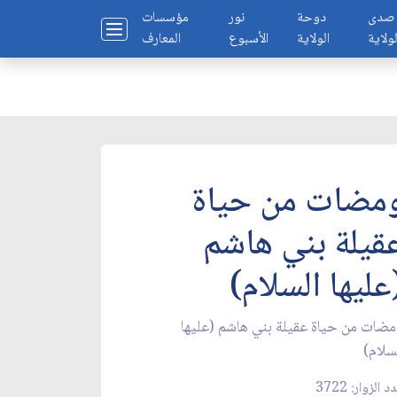
صدى
دوحة
نور
مؤسسات
لولاية
الولاية
الأسبوع
المعارف
مضات من حياة
قيلة بني هاشم
عليها السلام)
ضات من حياة عقيلة بني هاشم (عليها
سلام)
 الزوار: 3722