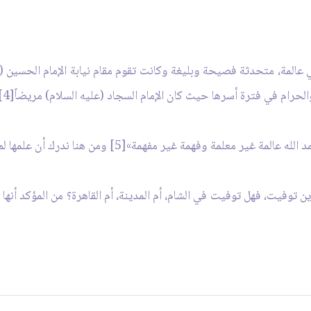
 عالمة، متحدثة فصيحة وبليغة وكانت تقوم مقام نيابة الإمام الحسين (
حرام في فترة أسرها حيث كان الإمام السجاد (عليه السلام) مريضاً[4].
مة»[5] ومن هنا ندرك أن علمها لم يأتي عن طريق الأستاذ بل من قبل الله تعالى.
 توفيت، فهل توفيت في الشام، أم المدينة، أم القاهرة؟ من المؤكد أنه