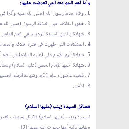
وأما أهم الحوادث التي تعرضت عليها:
1 ـ وفاة جدها رسول الله (صلى الله عليه وآله) في العام العاشر الهجري وكان لها من العمر خمس سنوات.
2 ـ ظهور الخلاف حول خلافة الرسول (صلى الله عليه وآله) في العام العاشر الهجري.
3 ـ شهادة والدتها السيدة الزهراء، في العام العاشر الهجري.
4 ـ المشكلات التي ظهرت في فترة خلافة والدها الإمام علي (عليه السلام) (حرب الجمل، صفين والنهروان).
5 ـ شهادة أبيها الإمام علي (عليه السلام) في العام أربعين الهجري.
6 ـ شهادة أخيها الإمام الحسن (عليه السلام) ومسألة دفنه في البقيع في العام خمسين للهجرة.
7 ـ قضية عاشوراء عام 61هـ وشهادة الإمام الحسين (عليه السلام) وأصحابه وشهادة أبناءها.
8 ـ الأسر.
فضائل السيدة زينب (عليها السلام)
للسيدة زينب (عليها السلام) فضائل ومناقب كثيرة
وبهائها تالية أمها صلوات الله عليها»[3].