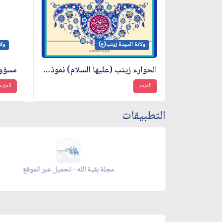
ولادة السيدة زينب(ع)
ولا
الحوارء زينب (عليها السلام) نموذج الصبر والاحتساب
المزيد
المزيد
التطبيقات
زاد شهر رمضان - appstore
زاد شهر رمضان