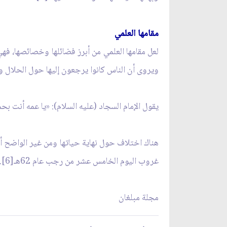
مقامها العلمي
لعل مقامها العلمي من أبرز فضائلها وخصائصها، فهي
ويروى أن الناس كانوا يرجعون إليها حول الحلال وال
يقول الإمام السجاد (عليه السلام): «يا عمه أنت بحمد الله عالمة غير معلمة وفهمة غير مفه
هناك اختلاف حول نهاية حياتها ومن غير الواضح أين
غروب اليوم الخامس عشر من رجب عام 62هـ[6].
مجلة مبلغان