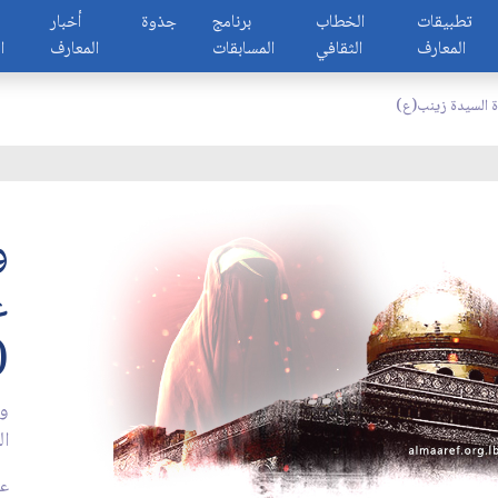
تطبيقات
الخطاب
برنامج
جذوة
أخبار
المعارف
الثقافي
المسابقات
المعارف
ا
ة السيدة زينب(ع)
و
ع
(
وم
ال
عدد