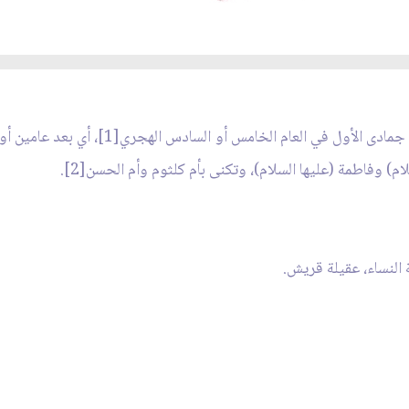
ولدت السيدة زينب (عليها السلام) في الخامس م
ام) وفاطمة (عليها السلام)، وتكنى بأم كلثوم وأم الحسن[2].