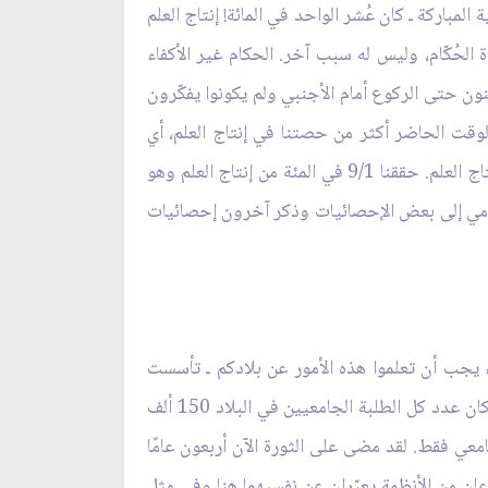
تهي بسنة 1357 [1979م] حين انتصرت الثورة الإسلامية المباركة ـ كان عُشر الواحد في المائة! إنتاج العلم
ءة الحُكّام، وليس له سبب آخر. الحكام غير الأكفاء
حنون حتى الركوع أمام الأجنبي ولم يكونوا يفكّرون
لوقت الحاضر أكثر من حصتنا في إنتاج العلم، أي
بحدود ضعفي حصتنا. بمعنى أننا يجب أن نساهم بواحد في المئة من إنتاج العلم بينما حققنا تقريبًا اثنين في المئة من إنتاج العلم. حققنا 9/1 في المئة من إنتاج العلم وهو
غلامي إلى بعض الإحصائيات وذكر آخرون إحصائيات
ن الأذكياء يجب أن تعلموا هذه الأمور عن بلادكم ـ تأسست
جامعة طهران وهي أول جامعة في البلاد. وبعد 44 سنة؛ أي في سنة 1357 [1979م] أي قُبيل انتصار الثورة الإسلامية كان عدد كل الطلبة الجامعيين في البلاد 150 ألف
ّيجين، أي بعد 44 سنة من تأسيس الجامعات في البلاد كان لدينا 150 ألف طالب جامعي فقط. لقد مضى على الثورة الآن أربعون عامًا
عان من الأنظمة يعبّران عن نفسيهما هنا وفي مثل