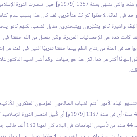
في نهايات العهد البهلوي ـ أي في نهايات المئتي عام هذه، والتي تن
ُشر الواحد في المائة. لاحظوا كم كنّا متأخّرين. لقد كان هذا بسبب عدم كفا
 الهمّة والغيرة كانوا يتكبّرون ويتبخترون مقابل الشعب، لكنهم كانوا ين
د كانت هذه هي الإحصائيات المريرة، ولكن بفضل من الله حققنا في ا
إسهامًا أكثر من هذا، لكن هذا هو إسهامنا. وقد أشار السيد الدكتور 
قت.
م] ـ وأنتم يجب أن تتنبهوا لهذه الأمور، أنتم الشباب الصالحون المؤمنون المفكرو
نسمة. وكان هناك عدد مماثل من الخر
امعيين، ولدينا عدة ملايين من الخريجين. لاحظوا: نوعان من الدولة ونو