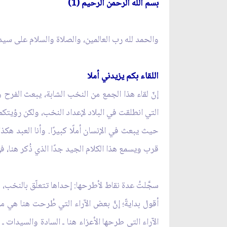
بسم الله الرحمن الرحيم (1)
والحمد لله رب العالمين، والصلاة والسلام على سيدن
اللقاء بكم يزيدني أملا
إنّ لقاء هذا الجمع من النخب الشابة، يبعث الفرح 
التي انطلقت في البلاد لإعداد النخب، ولكن رؤيتكم 
حيث يبعث في الإنسان أملًا كبيرًا. وأنا العبد هكذا 
قرب ويسمع هذا الكلام الجيد جدًا الذي ذُكر هنا، فإن
سجَّلتُ عدة نقاط لأطرحها: إحداها تتعلّق بالنخب، 
أقول بدايةً؛ إنَّ بعض الآراء التي طُرحت هنا هي
الآراء التي طرحها الأعزاء هنا ـ السادة والسيدات