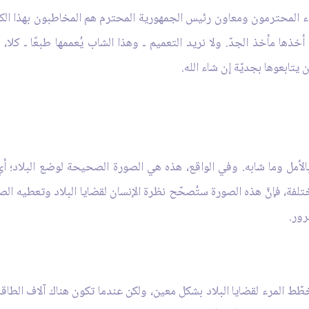
المحترمون ومعاون رئيس الجمهورية المحترم هم المخاطبون بهذا الكل
مأخذ الجدّ. ولا نريد التعميم ـ وهذا الشاب يُعممها طبعًا ـ كلا، لا
يتابعوها بجديّة إن شاء الله.
لأمل وما شابه. وفي الواقع، هذه هي الصورة الصحيحة لوضع البلاد؛ أي
فة، فإنَّ هذه الصورة ستُصحّح نظرة الإنسان لقضايا البلاد وتعطيه ال
ور.
خطّط المرء لقضايا البلاد بشكل معين، ولكن عندما تكون هناك آلاف الطاق