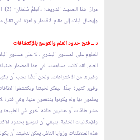
مرارً
وإيصال البلاد إلى مقام الاقتدار والعزة التي تقلل 
د ــ فتح حدود العلم والتوسع بالإكتشافات
للعلوم على المستوى البشري ـ لا على مستوى البل
العلم. لقد كانت مساهمتنا في هذا المضمار ضئيلة ج
وغيرها من الاختراعات، ونحن أيضًا يجب أن يكون لن
وقوى كثيرة جدًا. ليفكر نخبتنا ويكتشفوا الطاقات 
يعلمون بها ولم يكونوا ينتفعون منها، وفي فترة 
عشر طاقات أو عشرين طاقة أخرى في الطبيعة يمك
والإمكانيات الخفية. ينبغي أن نتوسع بحدود الاكتش
هذه المنطلقات وزوايا النظر، يمكن لنخبتنا أن يكو