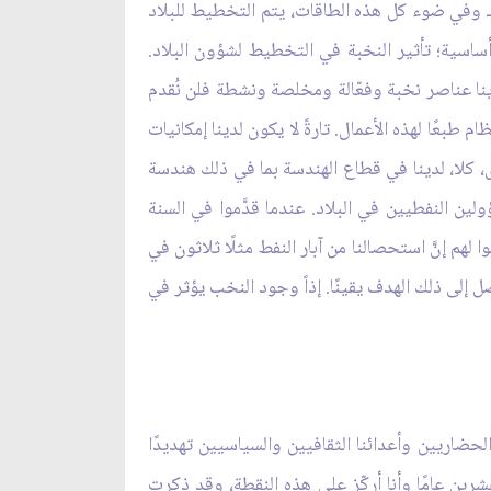
ارة ـ وفي ضوء كل هذه الطاقات، يتم التخطيط للبلاد
أساسية؛ تأثير النخبة في التخطيط لشؤون البلاد.
ينا عناصر نخبة وفعّالة ومخلصة ونشطة فلن نُقدم
طبعًا لهذه الأعمال. تارةً لا يكون لدينا إمكانيات
رى، كلا، لدينا في قطاع الهندسة بما في ذلك هندسة
ين النفطيين في البلاد. عندما قدَّموا في السنة
لهم إنَّ استحصالنا من آبار النفط مثلًا ثلاثون في
إلى ذلك الهدف يقينًا. إذاً وجود النخب يؤثر في
لحضاريين وأعدائنا الثقافيين والسياسيين تهديدًا
 عشرين عامًا وأنا أركّز على هذه النقطة، وقد ذكرت