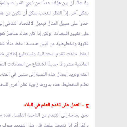
ولا شكَّ أنّ بين هؤلاء عددًا من ذوي القدرات والمؤ
بشكل آخر. إذاً النظر للنخب يمكن أن يكون من هذه
خذوا على سبيل المثال تبديل الاقتصاد النفطي إلى
على تغيير اقتصادنا. ولكن إذا كان هناك عناصرٌ كفوء
فكرية وتخطيطية من قبيل هندسة النفط مثلًا فنقول: 
النفط حالات تقدم استثنائية ونستطيع إطلاق خطة و
الماضية مشروعًا جديدًا للانتفاع من المعاملات النف
المئة ونريد إيصال هذه النسبة إلى ستين في المئة
نظام التخطيط. هذه بدورها زاوية نظر أخرى للنخ
ج ــ العمل على تقدم العلم في البلاد
نحن بحاجة إلى التقدم من الناحية العلمية. هذه حا
دائمًا، أمّا إذا تقدمنا علميًا فإن هذا التهديد سو