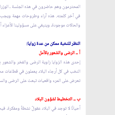
المحترمون وهم حاضرون في هذه الجلسة ـ الوزراء 
في آخر كلمته. هذه آراء وطروحات مهمة ويجب أخذها 
والحالات موجودة، وينبغي على مسؤولينا الأعزاء أن 
النظر للنخبة ممكن من عدة زوايا:
أ ــ الرضى والشعور بالأمل
إحدى هذه الزوايا زاوية الرضى والفخر والشعور با
النخب في كل أرجاء البلاد يعملون في قطاعات مختل
تعرض على المرء واقعيات تبعث على الرضى والسر
ب ــ التخطيط لشؤون البلاد
أحيانًا لا توجد في البلاد عقولٌ نشطةٌ ومفكرة، في