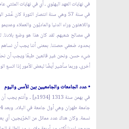
في سنة 57 وهي سنة انتصار الثورة كان ع
واللاهثون وراء الدنيا والماديّون والعملاء وعديمو
في مصالح شعبهم. لقد كان هذا هو وضع بلادنا. لق
شيء حسن. ونحن غير قانعين طبعًا ويجب أن نحقّق 
أخرى، وربما سأشير أيضًا لبعض الأمور إذا اتسع الو
• عدد الجامعات والجامعيين بين الأمس واليوم
في بهمن سنة 1313 [1934
ويوجد لدينا أكثر من أربعة ملايين من الطلبة الج