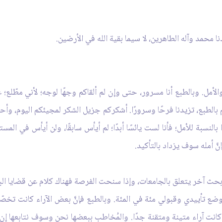
ا محمد وآله الطاهرين، لا سيما بقية الله في الأرضين.
والأمل. وبالطبع أنا مسرور، حتى وإن لم ألقاكم وجهًا لوجه؛ لأني مطّ
بالطبع، تزيدنا فرحًا وسرورًا. أشكركم جزيل الشكر لمجيئكم اليوم، وأحمد 
بالنسبة للأمل؛ فأنا لست يائسًا أبدًا؛ لم أيأس سابقًا، ولن أيأس في المس
َّ أمله سوف يزداد بالتأكيد.
بحث آخر يتعلق بالجامعات، وإذا سنحت الفرصة فهناك كلام عن قضايا البلا
 موضع تأييدي وقبولي مئة في المئة. وبالطبع فإنَّ بعض الآراء كانت ت
 ـ كانت آراء متينة ومتقنة جدًا. والمُخاطب ببعضها نحن وسوف نتابعها إن