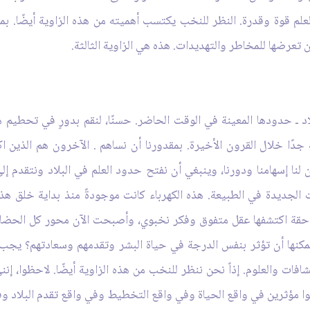
ا هذا الحديث الشريف: «اَلعِلمُ سُلطان» (2)؛ العلم قوة وقدرة. النظر للنخب يكتسب أهميته من هذه
من تعرضها للمخاطر والتهديدات. هذه هي الزاوية الثالثة.
اد ـ حدودها المعينة في الوقت الحاضر. حسنًا، لنقم بدورٍ في تحطيم ه
دًا خلال القرون الأخيرة. بمقدورنا أن نساهم . الآخرون هم الذين اكت
ا إسهامنا ودورنا، وينبغي أن نفتح حدود العلم في البلاد ونتقدم إلى 
الجديدة في الطبيعة. هذه الكهرباء كانت موجودةً منذ بداية خلق هذا ا
لاحقة اكتشفها عقل متفوق وفكر نخبوي، وأصبحت الآن محور كل الحضارا
نها أن تؤثر بنفس الدرجة في حياة البشر وتقدمهم وسعادتهم؟ يجب عل
افات والعلوم. إذاً نحن ننظر للنخب من هذه الزاوية أيضًا. لاحظوا، إن
نوا مؤثرين في واقع الحياة وفي واقع التخطيط وفي واقع تقدم البلاد وف