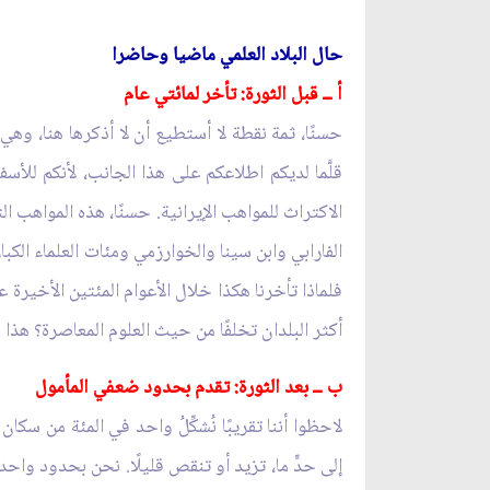
حال البلاد العلمي ماضيا وحاضرا
أ ــ قبل الثورة: تأخر لمائتي عام
حسنًا، ثمة نقطة لا أستطيع أن لا أذكرها هنا، وهي
قلَّما لديكم اطلاعكم على هذا الجانب، لأنكم للأس
الاكتراث للمواهب الإيرانية. حسنًا، هذه المواهب 
الفارابي وابن سينا والخوارزمي ومئات العلماء الكب
فلماذا تأخرنا هكذا خلال الأعوام المئتين الأخيرة ع
أكثر البلدان تخلفًا من حيث العلوم المعاصرة؟ هذا
ب ــ بعد الثورة: تقدم بحدود ضعفي المأمول
لاحظوا أننا تقريبًا نُشكِّلُ واحد في المئة من سكا
إلى حدٍّ ما، تزيد أو تنقص قليلًا. نحن بحدود واحد 