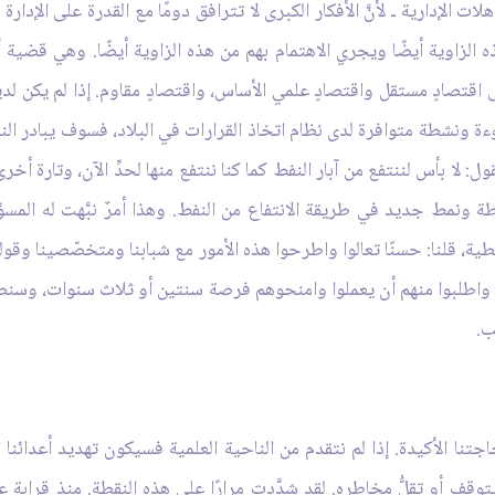
هلات الإدارية ـ لأنَّ الأفكار الكبرى لا تترافق دومًا مع القدرة على الإد
 الزاوية أيضًا ويجري الاهتمام بهم من هذه الزاوية أيضًا. وهي قضية 
 اقتصادٍ مستقل واقتصادٍ علمي الأساس، واقتصادٍ مقاوم. إذا لم يكن لد
ة ونشطة متوافرة لدى نظام اتخاذ القرارات في البلاد، فسوف يبادر النظام 
لا بأس لننتفع من آبار النفط كما كنا ننتفع منها لحدِّ الآن، وتارة أخ
نمط جديد في طريقة الانتفاع من النفط. وهذا أمرٌ نبَّهت له المسؤول
طية، قلنا: حسنًا تعالوا واطرحوا هذه الأمور مع شبابنا ومتخصّصينا وقولوا 
، واطلبوا منهم أن يعملوا وامنحوهم فرصة سنتين أو ثلاث سنوات، وسنصل 
ب.
جتنا الأكيدة. إذا لم نتقدم من الناحية العلمية فسيكون تهديد أعدائنا ا
ف يتوقف أو تقلُّ مخاطره. لقد شدَّدت مرارًا على هذه النقطة. منذ قرابة