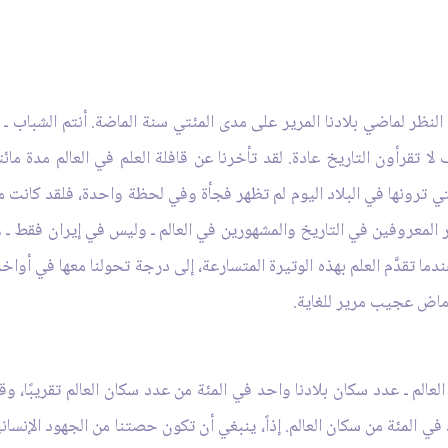
 النظر لماضي بلادنا المرير على مدى المئتي سنة الماضة. أنتم الشباب ـ
ف لا تقرأون التاريخ عادة. لقد تأخرنا عن قافلة العلم في العالم مدة م
التي ترونها في البلاد اليوم لم تظهر فجأة وفي لحظة واحدة، فلقد كان
ار المعروفين في التاريخ والمشهورين في العالم ـ وليس في إيران فقط ـ 
ندما تقدَّم العلم بهذه الوتيرة المتسارعة، إلى درجة تحولنا معها في أواخر
 ماض عجيب مرير للغاية.
ن العالم ـ عدد سكان بلادنا واحد في المئة من عدد سكان العالم تقريبًا،
في المئة من سكان العالم. إذاً، ينبغي أن تكون حصتنا من الجهود الإنسان