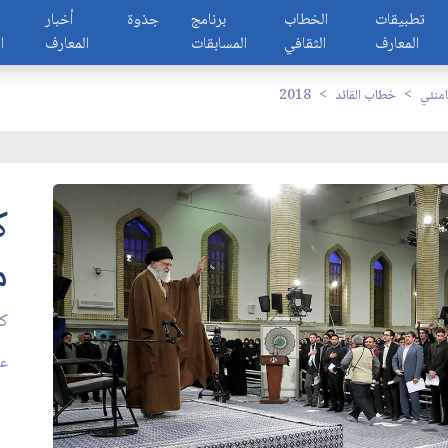
تطبيقات
الخطاب
برنامج
جذوة
أخبار
المعارف
الثقافي
المسابقات
المعارف
ا
امنئي
خطاب القائد
2018
ك
م
كل
عدد