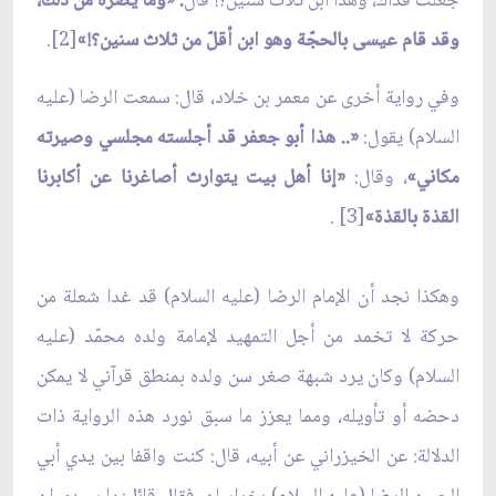
جعلت فداك، وهذا ابن ثلاث سنين؟! قال
: «وما يضرّه من ذلك،
وقد قام عيسى بالحجّة وهو ابن أقلّ من ثلاث سنين؟!»
[2].
وفي رواية أخرى عن معمر بن خلاد، قال: سمعت الرضا (عليه
السلام) يقول:
«.. هذا أبو جعفر قد أجلسته مجلسي وصيرته
مكاني»
، وقال:
«إنا أهل بيت يتوارث أصاغرنا عن أكابرنا
القذة بالقذة»
[3] .
وهكذا نجد أن الإمام الرضا (عليه السلام) قد غدا شعلة من
حركة لا تخمد من أجل التمهيد لإمامة ولده محمّد (عليه
السلام) وكان يرد شبهة صغر سن ولده بمنطق قرآني لا يمكن
دحضه أو تأويله، ومما يعزز ما سبق نورد هذه الرواية ذات
الدلالة: عن الخيزراني عن أبيه، قال: كنت واقفا بين يدي أبي