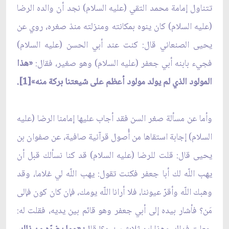
تتناول إمامة محمد التقي (عليه السلام) نجد أن والده الرضا
(عليه السلام) كان ينوه بمكانته ومنزلته منذ صغره، روي عن
يحيى الصنعاني قال: كنت عند أبي الحسن (عليه السلام)
فجيء بابنه أبي جعفر (عليه السلام) وهو صغير، فقال:
«هذا
المولود الذي لم يولد مولود أعظم على شيعتنا بركة منه»[1].
وأما عن مسألة صغر السن فقد أجاب عليها إمامنا الرضا (عليه
السلام) إجابة استقاها من أُصول قرآنية صافية، عن صفوان بن
يحيى قال: قلت للرضا (عليه السلام) قد كنا نسألك قبل أن
يهب اللّه لك أبا جعفر فكنت تقول: يهب اللّه لي غلاما، وقد
وهبك اللّه وأقرّ عيوننا، فلا أرانا اللّه يومك، فإن كان كون فإلى
مَن؟ فأشار بيده إلى أبي جعفر وهو قائم بين يديه، فقلت له: