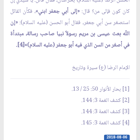
الحسن الرضا (عليه السلام) بخراسان، فقال قائل: يا سيدي إن
كان كون فإلى من؟ قال:
«إلى أبي جعفر ابني»
، فكأن القائل
استصغر سن أبي جعفر، فقال أبو الحسن (عليه السلام):
«إن
اللّه بعث عيسى بن مريم رسولاً نبيا صاحب رسالة، مبتدأة
في أصغر من السن الذي فيه أبو جعفر (عليه السلام)»[4].
الإمام الرضا (ع) سيرة وتاريخ
[1] بحار الأنوار 50: 25 / 13.
[2] كشف الغمة 3: 144.
[3] كشف الغمة 3: 144.
[4] كشف الغمة 3: 145.
2018-08-06