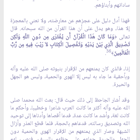
ساداتهم وأبناؤهم.
فهذا أدل دليل على عجزهم عن معارضته، ولا نعني بالمعجزة
إلا هذا، وهو يدل على أن هذا القرآن من الله سبحانه. قال
تعالى
وَمَا كَانَ هَذَا الْقُرْآنُ أَن يُفْتَرَى مِن دُونِ اللّهِ وَلَكِن
﴿
تَصْدِيقَ الَّذِي بَيْنَ يَدَيْهِ وَتَفْصِيلَ الْكِتَابِ لاَ رَيْبَ فِيهِ مِن رَّبِّ
36
الْعَالَمِينَ
.
﴾
إذا، فالذي كان يمنعهم من الإقرار بنبوته صلى الله عليه وآله
وبأحقية ما جاء به ليس إلا الهوى والحمية، وليس هو الجهل
والحيرة.
وقد أشار الجاحظ إلى ذلك حيث قال: بعث الله محمدا صلى
الله عليه وآله أكثر ما كانت العرب شاعرا وخطيبا، وأحكم ما
كانت لغة، وأشد ما كانت عدة، فدعا أقصاها وأدناها إلى توحيد
الله وتصديق رسالته، فدعاهم بالحجة، فلما قطع العذر وأزال
الشبهة وصار الذي يمنعهم من الإقرار الهوى والحمية دون
الجهل والحيرة حملهم على حظهم بالسيف، فنصب لهم