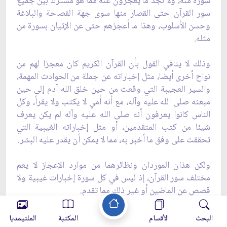
سورة منه، ولا نجد ما يعجزون عنه مما هو مشترك بين جميع
سور القرآن حتى القصار منها سوى جهة الفصاحة والبلاغة
وحسن الأسلوب، وهذا ما أعجزهم حتى عن الإتيان بسورة من
مثله.
وذلك لا ينافي القول بأن القرآن الكريم كان معجزا لهم من
نواح أخرى أيضا، مثل إخباراته عن جملة من الحوادث المهمة،
والسير العجيبة التي وقعت من حين خلق الله آدم إلى حين
مبعثه صلى الله عليه وآله، مع أنه أمي لا يكتب ولا يقرأ، وكل
الناس كانوا يعرفون أنه صلى الله عليه وآله لم يكن يعرف
شيئا من كتب المتقدمين، أو مثل إخباراته الغيبية التي
تحققت على وفق ما أخبر به، مما لا يمكن أن يقدر عليه البشر.
ولكن هذان الموردان ونظائرهما من موارد الإعجاز لا يعم
مختلف سور القرآن، إذ ليس في كل سورة إخبارات غيبية ولا
قصص عن الماضين أو غير ذلك مما تقدم.
وما اخترناه في وجه إعجاز القرآن هو الظاهر من قوله تعالى
البحث
الأقسام
المكتبة
الملتيمديا