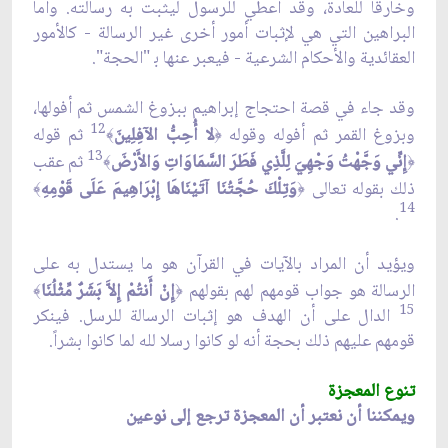
وخارقا للعادة، وقد أعطي للرسول ليثبت به رسالته. وأما
البراهين التي هي لإثبات أمور أخرى غير الرسالة - كالأمور
العقائدية والأحكام الشرعية - فيعبر عنها ب‍ "الحجة".
وقد جاء في قصة احتجاج إبراهيم ببزوغ الشمس ثم أفولها،
12
وبزوغ القمر ثم أفوله وقوله
لا أُحِبُّ الآفِلِينَ
ثم قوله
﴾
﴿
13
إِنِّي وَجَّهْتُ وَجْهِيَ لِلَّذِي فَطَرَ السَّمَاوَاتِ وَالأَرْضَ
ثم عقب
﴾
﴿
ذلك بقوله تعالى
وَتِلْكَ حُجَّتُنَا آتَيْنَاهَا إِبْرَاهِيمَ عَلَى قَوْمِهِ
﴾
﴿
14
.
ويؤيد أن المراد بالآيات في القرآن هو ما يستدل به على
الرسالة هو جواب قومهم لهم بقولهم
إِنْ أَنتُمْ إِلاَّ بَشَرٌ مِّثْلُنَا
﴾
﴿
15
الدال على أن الهدف هو إثبات الرسالة للرسل. فينكر
قومهم عليهم ذلك بحجة أنه لو كانوا رسلا لله لما كانوا بشراً.
تنوع المعجزة
ويمكننا أن نعتبر أن المعجزة ترجع إلى نوعين