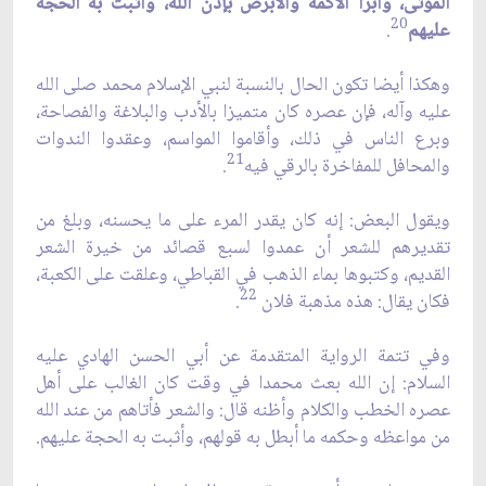
الموتى، وأبرأ الأكمه والأبرص بإذن الله، وأثبت به الحجة
20
عليهم
.
وهكذا أيضا تكون الحال بالنسبة لنبي الإسلام محمد صلى الله
عليه وآله، فإن عصره كان متميزا بالأدب والبلاغة والفصاحة،
وبرع الناس في ذلك، وأقاموا المواسم، وعقدوا الندوات
21
والمحافل للمفاخرة بالرقي فيه
.
ويقول البعض: إنه كان يقدر المرء على ما يحسنه، وبلغ من
تقديرهم للشعر أن عمدوا لسبع قصائد من خيرة الشعر
القديم، وكتبوها بماء الذهب في القباطي، وعلقت على الكعبة،
22
فكان يقال: هذه مذهبة فلان
.
وفي تتمة الرواية المتقدمة عن أبي الحسن الهادي عليه
السلام: إن الله بعث محمدا في وقت كان الغالب على أهل
عصره الخطب والكلام وأظنه قال: والشعر فأتاهم من عند الله
من مواعظه وحكمه ما أبطل به قولهم، وأثبت به الحجة عليهم.