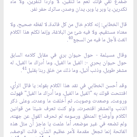
ضفدع نقي فإنك نعم ما تنقين، لا وارداً تنفرين، ولا ماء
تكدرين، يا وبر يا وبر، يدان وصدر، سائرك حفر نفر.
قال الخطابي: إنه كلام خال من كل فائدة، لا لفظه صحيح، ولا
معناه مستقيم، ولا فيه شئ من البلاغة، وإنما تكلم هذا الكلام
40
الغث لأجل ما فيه من السجع
.
وقال مسيلمة - حول حيوان بري في مقابل كلامه السابق
حول حيوان بحري -: الفيل ما الفيل، وما أدراك ما الفيل، له
41
مشفر طويل، وذنب أثيل، وما ذلك من خلق ربنا بقليل
.
وقد أحسن الخطابي في نقد هذا الكلام بقوله: يا فائل الرأي،
افتتحت قولك به "الفيل ما الفيل، وما أدراك ما الفيل" فهولت
وروعت، وصعدت وصوبت، ثم أخلفت ما وعدت، وعلى ذكر
الذنب والمشقر اقتصرت، ولو كنت تعرف شيئا من قوانين
الكلام وأوضاع المنطق ورسومه لم تحرف القول عن جهته،
ولم تضعه في غير موضعه، أما علمت يا عاجز أن مثل هذه
الفاتحة إنما تجعل مقدمة لأمر عظيم الشأن، فائت الوصف،