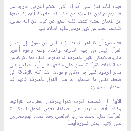
فهذه الآية تدل على أنه إذا كان الكلام القرآني خارجا عن
قدرتهم فيكون إذا منزلا من قبل الله القادر، لا أنهم إذا منعوا
عن الإتيان بمثله كشف ذلك المنع عن كونه من الله تعالى،
ككشف العصا عن كون موسى عليه السلام نبيا.
فتلخص: أن ظواهر الآيات تؤيد قول من يقول: إن إعجاز
القرآن ليس من جهة الصرفة والمنع. وثمة وجوه أخرى
ذكروها لإبطال القول بالصرفة، لم نذكرها اكتفاء بما ذكرناه من
دلالة الآيات القرآنية نفسها على خلافها، فمن أراد الاطلاع على
سائر الردود فليراجع مظان وجودها. هذا كله بالإضافة إلى
ضعف نفس ما استدلوا به على القول بالصرفة فإنهم قد
استدلوا بوجهين:
الأول:
أن فصحاء العرب كانوا يعرفون المفردات القرآنية،
وكانوا أيضا قادرين على صياغة بعض الجمل التركيبية
القرآنية، مثل: الحمد لله رب العالمين، وهذا معناه أنهم يقدرون
على الإتيان بمثل السورة أيضاً.