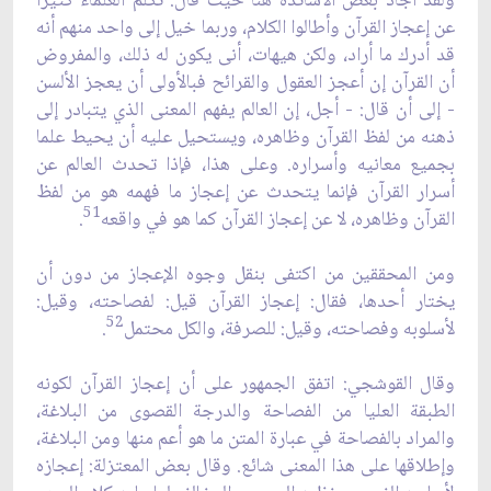
ولقد أجاد بعض الأساتذة هنا حيث قال: تكلم العلماء كثيرا
عن إعجاز القرآن وأطالوا الكلام، وربما خيل إلى واحد منهم أنه
قد أدرك ما أراد، ولكن هيهات، أنى يكون له ذلك، والمفروض
أن القرآن إن أعجز العقول والقرائح فبالأولى أن يعجز الألسن
- إلى أن قال: - أجل، إن العالم يفهم المعنى الذي يتبادر إلى
ذهنه من لفظ القرآن وظاهره، ويستحيل عليه أن يحيط علما
بجميع معانيه وأسراره. وعلى هذا، فإذا تحدث العالم عن
أسرار القرآن فإنما يتحدث عن إعجاز ما فهمه هو من لفظ
51
القرآن وظاهره، لا عن إعجاز القرآن كما هو في واقعه
.
ومن المحققين من اكتفى بنقل وجوه الإعجاز من دون أن
يختار أحدها، فقال: إعجاز القرآن قيل: لفصاحته، وقيل:
52
لأسلوبه وفصاحته، وقيل: للصرفة، والكل محتمل
.
وقال القوشجي: اتفق الجمهور على أن إعجاز القرآن لكونه
الطبقة العليا من الفصاحة والدرجة القصوى من البلاغة،
والمراد بالفصاحة في عبارة المتن ما هو أعم منها ومن البلاغة،
وإطلاقها على هذا المعنى شائع. وقال بعض المعتزلة: إعجازه