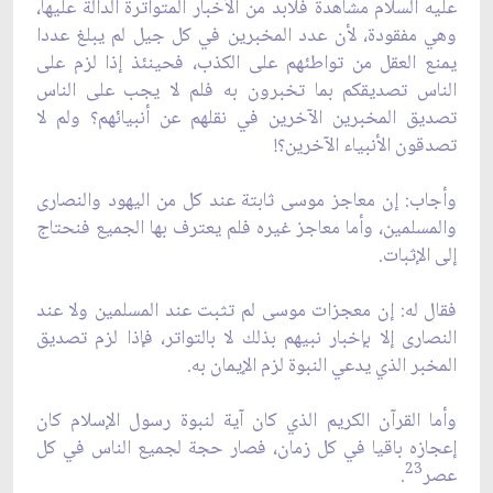
عليه السلام مشاهدة فلابد من الأخبار المتواترة الدالة عليها،
وهي مفقودة، لأن عدد المخبرين في كل جيل لم يبلغ عددا
يمنع العقل من تواطئهم على الكذب، فحينئذ إذا لزم على
الناس تصديقكم بما تخبرون به فلم لا يجب على الناس
تصديق المخبرين الآخرين في نقلهم عن أنبيائهم؟ ولم لا
تصدقون الأنبياء الآخرين؟!
وأجاب: إن معاجز موسى ثابتة عند كل من اليهود والنصارى
والمسلمين، وأما معاجز غيره فلم يعترف بها الجميع فنحتاج
إلى الإثبات.
فقال له: إن معجزات موسى لم تثبت عند المسلمين ولا عند
النصارى إلا بإخبار نبيهم بذلك لا بالتواتر، فإذا لزم تصديق
المخبر الذي يدعي النبوة لزم الإيمان به.
وأما القرآن الكريم الذي كان آية لنبوة رسول الإسلام كان
إعجازه باقيا في كل زمان، فصار حجة لجميع الناس في كل
23
عصر
.