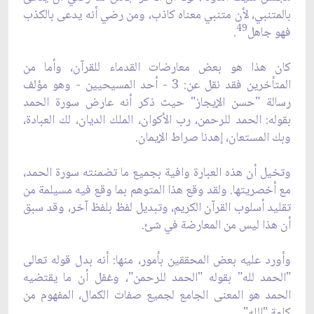
بالمتنبي، لأن متنبي معناه كاذب، ومن رضي أنه يدعى بالكذب
49
فهو جاهل
.
كان هذا هو بعض معارضات القدماء للقرآن، وأما من
المتأخرين فقد نقل عن: 3 - أحد المسيحيين - وهو مؤلف
رسالة "حسن الإيجاز" حيث ذكر أنه عارض سورة الحمد
بقوله: الحمد للرحمن، رب الأكوان، الملك الديان، لك العبادة،
وبك المستعان، إهدنا صراط الإيمان.
وتخيل أن هذه العبارة وافية بجميع ما تضمنته سورة الحمد،
مع أخصريتها. ولقد وقع هذا المتوهم بما وقع فيه مسيلمة من
تقليد أسلوب القرآن الكريم، وتبديل لفظ بلفظ آخر، وقد سبق
أن هذا ليس من المعارضة في شئ.
وأورد عليه بعض المحققين بأمور، منها: أنه بدل قوله تعالى
"الحمد لله" بقوله "الحمد للرحمن"، وغفل أن ما يقتضيه
الحمد هو المعنى الجامع لجميع صفات الكمال، المفهوم من
كلمة "الله".