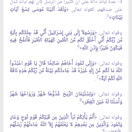
3- عدة آيات دالة على أن كثيرا من الرسل كان لهم آيات تدل
على صدقهم، كقوله تعالى
وَلَقَدْ آتَيْنَا مُوسَى تِسْعَ آيَاتٍ
﴿
5
بَيِّنَاتٍ
.
﴾
وقوله تعالى:
وَرَسُولاً إِلَى بَنِي إِسْرَائِيلَ أَنِّي قَدْ جِئْتُكُم بِآيَةٍ
﴿
مِّن رَّبِّكُمْ أَنِّي أَخْلُقُ لَكُم مِّنَ الطِّينِ كَهَيْئَةِ الطَّيْرِ فَأَنفُخُ فِيهِ
6
فَيَكُونُ طَيْرًا بِإِذْنِ اللّهِ
.
﴾
وقوله تعالى:
وَإِلَى ثَمُودَ أَخَاهُمْ صَالِحًا قَالَ يَا قَوْمِ اعْبُدُواْ
﴿
اللّهَ مَا لَكُم مِّنْ إِلَهٍ غَيْرُهُ قَدْ جَاءتْكُم بَيِّنَةٌ مِّن رَّبِّكُمْ هَذِهِ نَاقَةُ
7
اللّهِ لَكُمْ آيَة
.
﴾
وقوله تعالى:
وَلِسُلَيْمَانَ الرِّيحَ غُدُوُّهَا شَهْرٌ وَرَوَاحُهَا شَهْرٌ
﴿
8
وَأَسَلْنَا لَهُ عَيْنَ الْقِطْر
.
ِ﴾
وقوله تعالى:
أَلَمْ يَأْتِكُمْ نَبَأُ الَّذِينَ مِن قَبْلِكُمْ قَوْمِ نُوحٍ وَعَادٍ
﴿
وَثَمُودَ وَالَّذِينَ مِن بَعْدِهِمْ لاَ يَعْلَمُهُمْ إِلاَّ اللّهُ جَاءتْهُمْ رُسُلُهُم
9