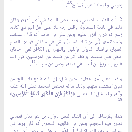
46
بقومي وقومك العرب؟...الخ
.
2- أبو الطيب المتنبي، وقد ادعى النبوة في أول أمره، وكان
ذلك في بادية السماوة، وقيل: إنه تلا على أهل البوادي كلاما
زعم أنه قرآن أنزل عليه. وعن علي بن حامد أنه قال: نسخت
واحدة منها (أي من تلك السور) وبقي في حفظي قوله: والنجم
السيار، والفلك الدوار، والليل والنهار، إن الكافر لفي أخطار،
امض على سنتك، واقف أثر من قبلك من المرسلين، فإن الله
47
قامع بك زيغ من ألحد في دينه، وضل عن سبيله
.
ولقد ادعى أمرا عظيما حين قال: إن الله قامع بك...الخ من
دون استثناء منهم، وذلك ما لم يحصل لمحمد صلى الله عليه
وآله، وقد قال الله تعالى
وَذَكِّرْ فَإِنَّ الذِّكْرَى تَنفَعُ الْمُؤْمِنِينَ
﴾
﴿
48
.
هذا، بالإضافة إلى أن الفلك ليس دوارا، بل هو مدار فضائي
تدور فيه النجوم. وعن ابن خالويه النحوي أنه قال يوما في
مجلس سيف الدولة: لولا أن الآخر جاهل لما رضي أن يدعى