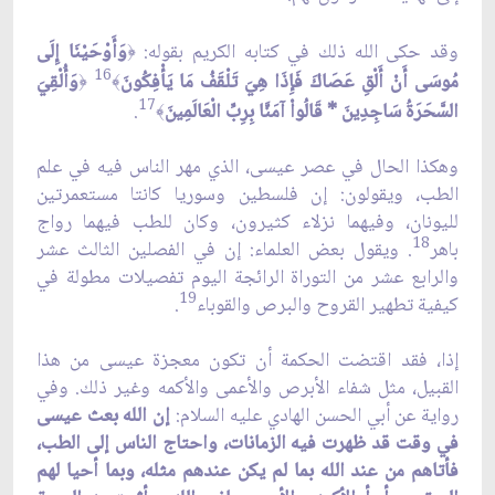
وقد حكى الله ذلك في كتابه الكريم بقوله:
وَأَوْحَيْنَا إِلَى
﴿
16
مُوسَى أَنْ أَلْقِ عَصَاكَ فَإِذَا هِيَ تَلْقَفُ مَا يَأْفِكُونَ
وَأُلْقِيَ
﴿
﴾
17
السَّحَرَةُ سَاجِدِينَ * قَالُواْ آمَنَّا بِرِبِّ الْعَالَمِينَ
.
﴾
وهكذا الحال في عصر عيسى، الذي مهر الناس فيه في علم
الطب، ويقولون: إن فلسطين وسوريا كانتا مستعمرتين
لليونان، وفيهما نزلاء كثيرون، وكان للطب فيهما رواج
18
باهر
. ويقول بعض العلماء: إن في الفصلين الثالث عشر
والرابع عشر من التوراة الرائجة اليوم تفصيلات مطولة في
19
كيفية تطهير القروح والبرص والقوباء
.
إذا، فقد اقتضت الحكمة أن تكون معجزة عيسى من هذا
القبيل، مثل شفاء الأبرص والأعمى والأكمه وغير ذلك. وفي
رواية عن أبي الحسن الهادي عليه السلام:
إن الله بعث عيسى
في وقت قد ظهرت فيه الزمانات، واحتاج الناس إلى الطب،
فأتاهم من عند الله بما لم يكن عندهم مثله، وبما أحيا لهم