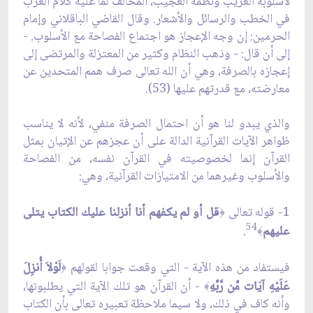
لأسلوبه الغريب ونظمه العجيب، المخالف لما عليه كلام العرب
في الخطب والرسائل والأشعار. وقال القاضي الباقلاني وإمام
الحرمين: إن وجه الإعجاز هو اجتماع الفصاحة مع الأسلوب. -
إلى أن قال: - وذهب النظام وكثير من المعتزلة والمرتضى إلى
إعجازه بالصرفة، وهي أن الله تعالى صرف همم المتحدين عن
معارضته، مع قدرتهم عليها (53).
والذي يبدو لنا هو أن احتمال الصرفة منفي، لأنه لا يناسب
ظواهر الآيات القرآنية الدالة على أن عجزهم عن الإتيان بمثل
القرآن إنما لخصوصيته في القرآن نفسه، من الفصاحة
والأسلوب وغيرهما من الامتيازات القرآنية، وهي:
1- قوله تعالى
قل أو لم يكفهم أنا أنزلنا عليك الكتاب يتلى
﴿
54
عليهم
.
﴾
فيستفاد من هذه الآية - التي وقعت جوابا لقولهم
لَوْلاَ أُنزِلَ
﴿
عَلَيْهِ آيَات مِّن رَّبِّه
- أن القرآن هو تلك الآية التي يطلبونها،
﴾
وأنه كاف في ذلك، ولا سيما ملاحظة تعبيره تعالى بأن الكتاب