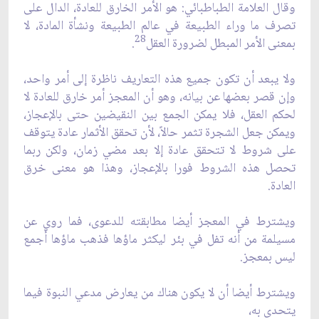
وقال العلامة الطباطبائي: هو الأمر الخارق للعادة، الدال على
تصرف ما وراء الطبيعة في عالم الطبيعة ونشأة المادة، لا
28
بمعنى الأمر المبطل لضرورة العقل
.
ولا يبعد أن تكون جميع هذه التعاريف ناظرة إلى أمر واحد،
وإن قصر بعضها عن بيانه، وهو أن المعجز أمر خارق للعادة لا
لحكم العقل، فلا يمكن الجمع بين النقيضين حتى بالإعجاز،
ويمكن جعل الشجرة تثمر حالاً، لأن تحقق الأثمار عادة يتوقف
على شروط لا تتحقق عادة إلا بعد مضي زمان، ولكن ربما
تحصل هذه الشروط فورا بالإعجاز، وهذا هو معنى خرق
العادة.
ويشترط في المعجز أيضا مطابقته للدعوى، فما روي عن
مسيلمة من أنه تفل في بئر ليكثر ماؤها فذهب ماؤها أجمع
ليس بمعجز.
ويشترط أيضا أن لا يكون هناك من يعارض مدعي النبوة فيما
يتحدى به،