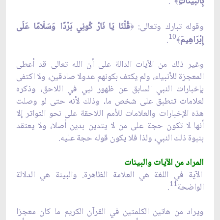
بِالْبَيِّنَات
.
﴾
وقوله تبارك وتعالى:
قُلْنَا يَا نَارُ كُونِي بَرْدًا وَسَلَامًا عَلَى
﴿
10
إِبْرَاهِيم
.
َ﴾
وغير ذلك من الآيات الدالة على أن الله تعالى قد أعطى
المعجزة للأنبياء، ولم يكتف بكونهم عدولا صادقين، ولا اكتفى
بإخبارات النبي السابق عن ظهور نبي في اللاحق، وذكره
لعلامات تنطبق على شخص ما، وذلك لأنه حتى لو وصلت
هذه الإخبارات والعلامات للأمم اللاحقة على نحو التواتر إلا
أنها لا تكون حجة على من لا يتدين بدين أصلا، ولا يعتقد
بنبوة ذلك النبي، ولذا فلا يكون قوله حجة عليه.
المراد من الآيات والبينات
الآية في اللغة هي العلامة الظاهرة. والبينة هي الدلالة
11
الواضحة
.
ويراد من هاتين الكلمتين في القرآن الكريم ما كان معجزا