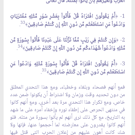
العرب ولغيرهم بأن يأتوا بمثله، قال تعالى
1-
أَمْ يَقُولُونَ افْتَرَاهُ قُلْ فَأْتُواْ بِعَشْرِ سُوَرٍ مِّثْلِهِ مُفْتَرَيَاتٍ
﴿
33
وَادْعُواْ مَنِ اسْتَطَعْتُم مِّن دُونِ اللّهِ إِن كُنتُمْ صَادِقِينَ
.
﴾
2-
وَإِن كُنتُمْ فِي رَيْبٍ مِّمَّا نَزَّلْنَا عَلَى عَبْدِنَا فَأْتُواْ بِسُورَةٍ مِّن
﴿
34
مِّثْلِهِ وَادْعُواْ شُهَدَاءكُم مِّن دُونِ اللّهِ إِنْ كُنْتُمْ صَادِقِينَ
.
﴾
3-
أَمْ يَقُولُونَ افْتَرَاهُ قُلْ فَأْتُواْ بِسُورَةٍ مِّثْلِهِ وَادْعُواْ مَنِ
﴿
35
اسْتَطَعْتُم مِّن دُونِ اللّهِ إِن كُنتُمْ صَادِقِينَ
.
﴾
فمع أنهم فصحاء وبلغاء وخطباء، ومع هذا التحدي المطلق
من دون تحديد وقت وزمان ولا اشتراط أن يكونوا ضمن عدد
خاص، ومع تكرار هذا التحدي مرة بعد أخرى، ومع أنهم كانوا
في منتهى الحرص على إطفاء نوره وإخفاء أمره على ما شهد
به التاريخ، مع كل ذلك نرى أنهم لم يأتوا بسورة من مثله. فلو
أنهم كانوا يقدرون على معارضته لما أحجموا عنها، فإنها ولا
شك كانت أهون عليهم من إعلان الحرب التي قتل فيها