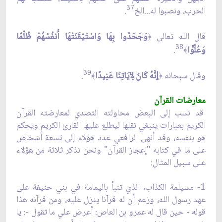
37
الحرب، ونصبوا له...الخ
.
قال الله تعالى
وَجَحَدُوا بِهَا وَاسْتَيْقَنَتْهَا أَنفُسُهُمْ ظُلْمًا
﴿
38
وَعُلُوًّا
.
﴾
39
وقال سبحانه
ِنَّهُ كَانَ لِآيَاتِنَا عَنِيدًا
.
﴿
إ
﴾
معارضات القرآن
قد نسب إلى البعض محاولته التصدي لمعارضته القرآن
الكريم بعبارات ينبغي نقلها ليطلع عليها القارئ الكريم ويحكم
هو بنفسه، وقد أنهى الرافعي عدد هؤلاء إلى تسعة أشخاص
على ما في كتابه "إعجاز القرآن" ونحن نذكر ثلاثة من هؤلاء
على سبيل المثال:
1- مسيلمة الكذاب، الذي تنبأ باليمامة في بني حنيفة على
عهد رسول الله، وزعم أن له قرآنا ينزل عليه، ومن قرآنه هذا
قوله - حين قال له عمرو بن العاص: أعرض علي ما تقول -: يا