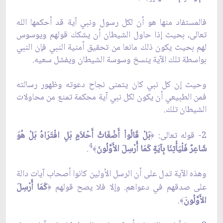
فالمستفاد منها هو أن لكل رسول ونبي آية قد أحكمها الله
تعالى، بحيث إذا حاول الشيطان أن يشكك قولهم ويوسوس
لهم بحيث يكون ذلك مانعا من تحقيق أمنية النبي فإن النبي
بواسطة تلك الآية ينسخ وسوسة الشيطان ويفشل سعيه.
وحيث إن كل نبي كان يتمنى نجاح دعوته وظهور رسالته
فمن الطبيعي أن يكون لكل نبي آية محكمة تمنع من محاولات
الشيطان تلك.
2- قوله تعالى:
بَلْ قَالُواْ أَضْغَاثُ أَحْلاَمٍ بَلِ افْتَرَاهُ بَلْ هُوَ
﴿
4
شَاعِرٌ فَلْيَأْتِنَا بِآيَةٍ كَمَا أُرْسِلَ الأَوَّلُونَ
.
﴾
وهذه الآية تدل على أن الرسل الأولين كانوا أصحاب آيات دالة
على صدقهم في دعواهم. وإلا فلا يصح قولهم
كَمَا أُرْسِلَ
﴿
الأَوَّلُون
.
َ﴾