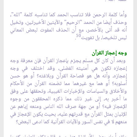
وأما كلمة الرحمن فلا تناسب الحمد كما تناسبه كلمة "الله"،
وحذف أيضا من الحمد "الرحيم" والآيتين الأخيرتين، وتخيل
أنه قد أتى بالأخصر، مع أن الحذف المفوت لبعض المعاني
50
ليس تلخيصا، بل تفويت
.
وجه إعجاز القرآن
وبعد أن كان كل مسلم يجزم بإعجاز القرآن فإن معرفة وجه
إعجازه تكون هي أمنيته الفضلى، وقد اختلف في وجه
إعجازه، وأنه هل هو فصاحة القرآن وبلاغته؟ أو هو حسن
أسلوبه؟ أو هما مع غيرهما مما تضمنه القرآن من الأحكام
والأخلاق والسياسات والإخبارات الغيبية، وتحققها على وفق
ما أخبر به، إلى غير ذلك مما ذكره المحققون من وجوه
الإعجاز فيه؟ أو من جهة صرف الله الناس ومنعه إياهم عن
الإتيان بمثل القرآن مع قدرتهم عليه، بحيث يكون الإعجاز في
منعهم لا في نفس السور والآيات القرآنية كما ادعى البعض؟