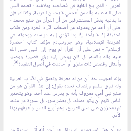
العربي - الذي بلغ الغاية في فصاحته وبلاغته - تعلمه النبي
صلى الله عليه وآله من أعجمي لا يحسن العربية. وكذلك، فإن
ما يدعيه بعض المستشرقين من أن القرآن من صنع محمد -
حتى أن أحد من يعدونه من أصحاب الآراء الحرة ومن طلاب
الحقيقة إذ لا يأخذ إلا بما تؤدي إليه دراسته وبحوثه في
الشريعة الإسلامية، وهو جرونيبادم مؤلف كتاب "حضارة
الإسلام" - نص على أن القرآن لم يوح إلى النبي صلى الله
عليه وآله بأكمله، بل كان يوحى إليه رؤي قصيرة ووصايا
30
وأمثال وقصص ذات مغزى أو أحاديث في أصول العقيدة
.
وإنه لعجيب حقا أن من له معرفة وتعمق في الآداب العربية
وله ذوق سليم وإنصاف نجده يقول: إن هذا القرآن هو من
صنع نبي أمي، معروف بأنه لم يدرس عند أحد، وهو يتحدى
الناس كلهم أن يأتوا بمثله، بل بعشر سور، بل بسورة من مثله،
ثم يعجزون على مدى التاريخ، وهم أبرع الناس وأعرفهم بهذا
الأمر.
مع أن هذا المستشرق لم ينقل عن أحد أنه أتى بسورة من