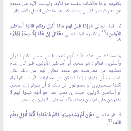
يكفيهم، وإذا فالكتاب بنفسه هو الآية، وليست الآية هي منعهم
عن معارضته والإتيان بمثله، كما هو مقتضى القول بالصرفة.
2- قوله تعالى
وإذا قيل لهم ماذا أنزل ربكم قالوا أساطير
﴿
55
الأولين
ونظيره قوله تعالى
فَقَالَ إِنْ هَذَا إِلَّا سِحْرٌ يُؤْثَرُ
﴾
﴿
﴾
56
.
والمستفاد من هذه الآية أنهم تعجبوا من حسن نظم القرآن
وأسلوبه، فقالوا: هو سحر، أو أساطير الأولين، فلو كان عدم
تمكنهم من معارضته هو منعه تعالى لهم عن ذلك لكان
المناسب أن يقولوا: إننا نتمكن من مجارات الآيات القرآنية،
لكننا مسحورون أو ممنوعون عن ذلك، لا أن يقولوا: إنه سحر،
أو أساطير الأولين، حيث إن معنى هذا هو أنهم قبلوا أنهم لا
يقدرون على الإتيان بمثله، لأنه أساطير الأولين أو سحر.
3- قوله تعالى
فَإِن لَّمْ يَسْتَجِيبُواْ لَكُمْ فَاعْلَمُواْ أَنَّمَا أُنزِلِ بِعِلْمِ
﴿
57
اللّهِ
.
﴾