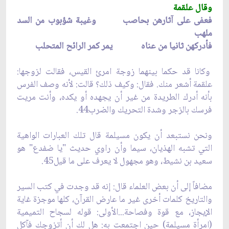
وقال علقمة
فعفى على آثارهن بحاصب وغيبة شؤبوب من السد
ملهب
فأدركهن ثانيا من عناه يمر كمر الرائح المتحلب
وكانا قد حكما بينهما زوجة امرئ القيس، فقالت لزوجها:
علقمة أشعر منك. فقال: وكيف ذلك؟ قالت: لأنه وصف الفرس
بأنه أدرك الطريدة من غير أن يجهده أو يكده، وأنت مريت
فرسك بالزجر وشدة التحريك والضرب44.
ونحن نستبعد أن يكون مسيلمة قال تلك العبارات الواهية
التي تشبه الهذيان، سيما وأن راوي حديث "يا ضفدع" هو
سعيد بن نشيط، وهو مجهول لا يعرف على ما قيل45.
مضافاً إلى أن بعض العلماء قال: إنه قد وجدت في كتب السير
والتاريخ كلمات أخرى غير ما عارض القرآن، كلها موجزة غاية
الإيجاز، مع قوة وفصاحة...الأولى: قوله لسجاح التميمية
(امرأة مسيلمة) حين اجتمعت به: هل لك أن أتزوجك فآكل