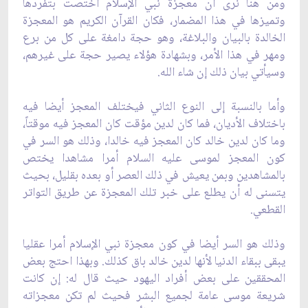
ومن هنا نرى أن معجزة نبي الإسلام اختصت بتفردها
وتميزها في هذا المضمار، فكان القرآن الكريم هو المعجزة
الخالدة بالبيان والبلاغة، وهو حجة دامغة على كل من برع
ومهر في هذا الأمر، وبشهادة هؤلاء يصير حجة على غيرهم،
وسيأتي بيان ذلك إن شاء الله.
وأما بالنسبة إلى النوع الثاني فيختلف المعجز أيضا فيه
باختلاف الأديان، فما كان لدين مؤقت كان المعجز فيه موقتاً،
وما كان لدين خالد كان المعجز فيه خالدا، وذلك هو السر في
كون المعجز لموسى عليه السلام أمرا مشاهدا يختص
بالمشاهدين وبمن يعيش في ذلك العصر أو بعده بقليل، بحيث
يتسنى له أن يطلع على خبر تلك المعجزة عن طريق التواتر
القطعي.
وذلك هو السر أيضا في كون معجزة نبي الإسلام أمرا عقليا
يبقى ببقاء الدنيا لأنها لدين خالد باق كذلك. وبهذا احتج بعض
المحققين على بعض أفراد اليهود حيث قال له: إن كانت
شريعة موسى عامة لجميع البشر فحيث لم تكن معجزاته