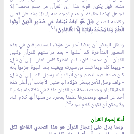
مثله، فهل يكون قوله هذا "إن القرآن من صنع محمد" إلا
تجاهل لهذه الحقيقة أو عدم توجه منه إليه؟! وقد قال تعالى
وكلامه الصدق
بَلْ هُوَ آيَاتٌ بَيِّنَاتٌ فِي صُدُورِ الَّذِينَ أُوتُوا
﴿
31
الْعِلْمَ وَمَا يَجْحَدُ بِآيَاتِنَا إِلَّا الظَّالِمُونَ
.
﴾
وينقل البعض أن بعضا آخر من هؤلاء المستشرقين في هذه
العصور المتأخرة قد أعلنوا - بعد دراستهم للقرآن ولنبي
القرآن - أن محمدا كان سليم الفطرة كامل العقل - إلى أن قال:
- وبهذا كله وبما ثبت من سيرته ويقينه بعد النبوة جزموا بأنه
كان صادقا فيما ادعاه، ومن أنبائه بأنه رسول الله - إلى أن قال:
- ولقد وصل الأمر ببعض هؤلاء الباحثين الأجانب أن أعلن هذه
الحقيقة: لو وجدت نسخة من القرآن ملقاة في فلاة ولم يخبرنا
أحد عن اسمها ومصدرها لعلمنا بمجرد دراستها أنها كلام الله،
32
ولا يمكن أن تكون كلام سواه
.
أدلة إعجاز القرآن
ومما يدل على إعجاز القرآن هو هذا التحدي القاطع لكل