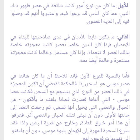
الأول
: ما كان من نوع أمور كانت شائعة في عصر ظهور ذلك
النبي، مما كان الناس قد برعوا فيه، واعتبروا أنهم قد وصلوا
فيه إلى الغاية القصوى.
الثاني
: ما يكون تابعا للأديان في مدى صلاحيتها للبقاء في
الإعصار، فإذا كان الدين خاصا بعصر كانت معجزته خاصة
بذلك العصر لا تتعداه، وإذا كان مستمرا وخالدا كانت معجزته
مستمرة وخالدة أيضا معه.
فأما بالنسبة للنوع الأول فإننا نلاحظ أن ما كان شائعا في
عصر موسى هو السحر، إذا فالحكمة تقتضي أن تكون المعجزة
في ذلك العصر من النوع الذي ينسجم مع السحر، فكانت عصا
موسى - التي ألقاها فصارت ثعبانا يلقف ما يأفكون - من
الحبال والعصي التي يخيل أنها تسعى، ثم رجعت العصا إلى
حالتها الأولى دون أن يبقى لتلك الحبال والعصي أثر. فعرفوا
أن هذا أمر خارق للعادة، وخارج عن قدرة البشر، ولذا فقد
سارع السحرة المهرة إلى الإيمان بنبوة موسى، دون أن يلتفتوا
إلى تهديدات فرعون لهم.