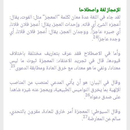
الإعجاز لغة واصطلاحا
لقد جاء في اللغة عدة معان لكلمة "المعجز" مثل: الفوت، يقال:
أعجزه الشئ، أي فاته. وإحداث العجز، يقال: أعجز فلان فلانا،
أي صيره عاجزاً. ووجدان العجز، يقال: أعجز فلان فلانا، أي
24
وجده عاجزاً
.
وأما في الاصطلاح فقد عرف بتعاريف مختلفة باختلاف
قيودها، قال في تجريد الاعتقاد: المعجزة ثبوت ما ليس
25
معتادا، ونفي ما هو معتاد، مع خرق العادة ومطابقة الدعوى
.
وقال في البيان: هو أن يأتي المدعي لمنصب من المناصب
الإلهية بما يخرق النواميس الطبيعية، ويعجز عنه غيره شاهدا
26
على صدق دعواه
.
وقال السيوطي: المعجزة أمر خارق للعادة، مقرون بالتحدي،
27
سالم عن المعارضة
.