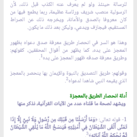
للرسالة حينئذ ولو لم يعرف عنه الكذب قبل ذلك، لأن
الرسولية منصب شريف ورئاسة عظيمة، ربما يطمع فيها من
كان معروفا بالصدق والأمانة، ويخرجه ذلك عن الصراط
المستقيم، فيجازف ويدعي، وليكن بعد ذلك ما يكون.
وهذا هو السر في انحصار طريق معرفة صدق دعواه بظهور
المعجز على يده، كما يظهر من أقوال المحققين، كقولهم:
1
وطريق معرفة صدقه ظهور المعجز على يده
.
وقولهم: طريق التصديق بالنبوة والإيمان بها ينحصر بالمعجز
2
الذي يقيمه النبي شاهدا لدعواه
.
أدلة انحصار الطريق بالمعجزة
ويشهد لصحة ما قلناه عدد من الآيات القرآنية، نذكر منها
1- قوله تعالى:
وَمَا أَرْسَلْنَا مِن قَبْلِكَ مِن رَّسُولٍ وَلَا نَبِيٍّ إِلَّا إِذَا
﴿
تَمَنَّى أَلْقَى الشَّيْطَانُ فِي أُمْنِيَّتِهِ فَيَنسَخُ اللَّهُ مَا يُلْقِي الشَّيْطَانُ
3
ثُمَّ يُحْكِمُ اللَّهُ آيَاتِهِ
.
﴾