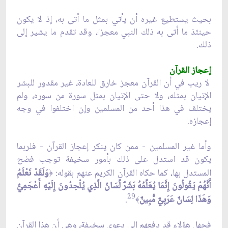
بحيث يستطيع غيره أن يأتي بمثل ما أتى به، إذ لا يكون
حينئذ ما أتى به ذلك النبي معجزا، وقد تقدم ما يشير إلى
ذلك.
إعجاز القرآن
لا ريب في أن القرآن معجز خارق للعادة، غير مقدور للبشر
الإتيان بمثله، ولا حتى الإتيان بمثل سورة من سوره، ولم
يختلف في هذا أحد من المسلمين وإن اختلفوا في وجه
إعجازه.
وأما غير المسلمين - ممن كان ينكر إعجاز القرآن - فلربما
يكون قد استدل على ذلك بأمور سخيفة توجب فضح
المستدل بها، كما حكاه القرآن الكريم عنهم بقوله:
وَلَقَدْ نَعْلَمُ
﴿
أَنَّهُمْ يَقُولُونَ إِنَّمَا يُعَلِّمُهُ بَشَرٌ لِّسَانُ الَّذِي يُلْحِدُونَ إِلَيْهِ أَعْجَمِيٌّ
29
وَهَذَا لِسَانٌ عَرَبِيٌّ مُّبِينٌ
.
﴾
فجهل هؤلاء قد دفعهم إلى دعوى سخيفة، وهي أن هذا القرآن