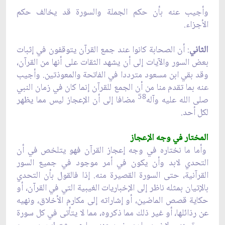
وأجيب عنه بأن حكم الجملة والسورة قد يخالف حكم
الأجزاء.
الثاني
: أن الصحابة كانوا عند جمع القرآن يتوقفون في إثبات
بعض السور والآيات إلى أن يشهد الثقات على أنها من القرآن،
وقد بقي ابن مسعود مترددا في الفاتحة والمعوذتين. وأجيب
عنه بما تقدم منا من أن الجمع للقرآن إنما كان في زمان النبي
58
صلى الله عليه وآله
مضافا إلى أن الإعجاز ليس مما يظهر
لكل أحد.
المختار في وجه الإعجاز
وأما ما نختاره في وجه إعجاز القرآن فهو يتلخص في أن
التحدي لابد وأن يكون في أمر موجود في جميع السور
القرآنية، حتى السورة القصيرة منه. إذا فالقول بأن التحدي
بالإتيان بمثله ناظر إلى الإخباريات الغيبية التي في القرآن، أو
حكاية قصص الماضين، أو إشاراته إلى مكارم الأخلاق، ونهيه
عن رذائلها، أو غير ذلك مما ذكروه، مما لا يتأتى في كل سورة