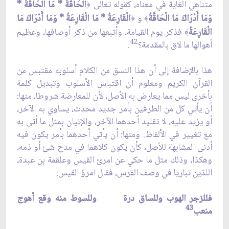
متناهي الغاية في معناه، كقوله تعالى
الْحَاقَّةُ * مَا الْحَاقَّةُ *
﴿
وَمَا أَدْرَاكَ مَا الْحَاقَّةُ
و
الْقَارِعَةُ * مَا الْقَارِعَةُ * وَمَا أَدْرَاكَ مَا
﴿
﴾
الْقَارِعَةُ
فذكر يوم القيامة، وأتبعها من ذكر أوصافها، وعظيم
﴾
42
أهوالها ما لاق بالمقدمة؟
.
هذا بالإضافة إلى أن هذا النسق من الكلام أسلوبه مقتبس من
القرآن الكريم ومعلوم أن اقتباس الأسلوب وتبديل كلمة
بأخرى ليس مما يعارض به الأصل، لأن للمعارضة شروطا، منها:
أن يأتي كل من الطرفين بأمر جديد محدث، يساوي به الآخر،
أو يزيد عليه، لا تقليد أحدهما الآخر، والإتيان بمثل ما أتى به
مع تغيير في الألفاظ. ومنها: أن يأتي أحدهما بأمر يكون فيه
أدنى المشابهة للأصل، كأن يكون كلاهما في مدح شئ أو ذمه،
وهكذا، وذلك مثل ما حكي عن امرئ القيس وعلقمة بن عبدة،
اللذين تباريا في وصف الفرس، فقال امرؤ القيس:
فللزجر الهوب وللساق درة وللسوط منه وقع أهوج
43
منعب