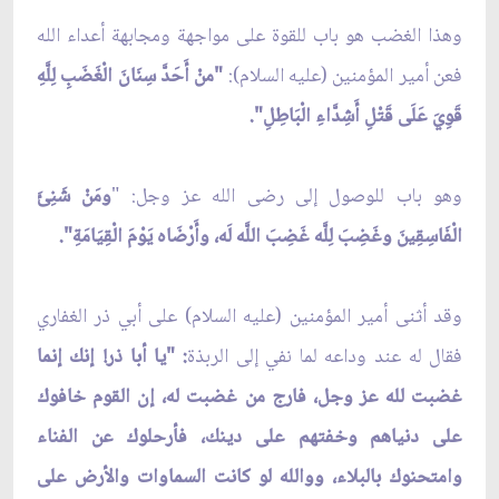
وهذا الغضب هو باب للقوة على مواجهة ومجابهة أعداء الله
فعن أمير المؤمنين (عليه السلام):
"منْ أَحَدَّ سِنَانَ الْغَضَبِ لِلَّهِ
قَوِيَ عَلَى قَتْلِ أَشِدَّاءِ الْبَاطِلِ".
وهو باب للوصول إلى رضى الله عز وجل: "
ومَنْ شَنِئَ
الْفَاسِقِينَ وغَضِبَ لِلَّه غَضِبَ اللَّه لَه، وأَرْضَاه يَوْمَ الْقِيَامَةِ".
وقد أثنى أمير المؤمنين (عليه السلام) على أبي ذر الغفاري
فقال له عند وداعه لما نفي إلى الربذة
: "يا أبا ذر! إنك إنما
غضبت لله عز وجل، فارج من غضبت له، إن القوم خافوك
على دنياهم وخفتهم على دينك، فأرحلوك عن الفناء
وامتحنوك بالبلاء، ووالله لو كانت السماوات والأرض على