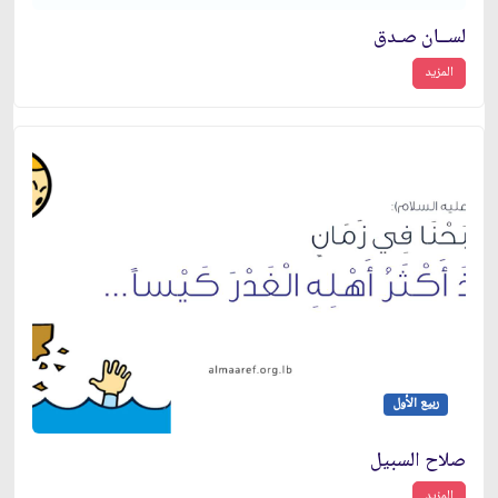
لســان صـدق
المزيد
ربيع الأول
صلاح السبيل
المزيد