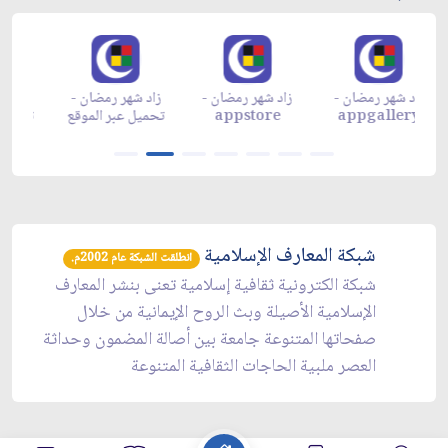
زاد شهر رمضان -
زاد شهر رمضان -
زاد شهر رمضان -
م
appgallery
appstore
تحميل عبر الموقع
تح
شبكة المعارف الإسلامية
انطلقت الشبكة عام 2002م.
شبكة الكترونية ثقافية إسلامية تعنى بنشر المعارف
الإسلامية الأصيلة وبث الروح الإيمانية من خلال
صفحاتها المتنوعة جامعة بين أصالة المضمون وحداثة
العصر ملبية الحاجات الثقافية المتنوعة