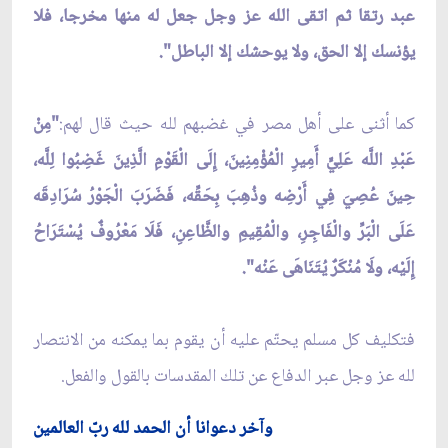
عبد رتقا ثم اتقى الله عز وجل جعل له منها مخرجا، فلا
يؤنسك إلا الحق، ولا يوحشك إلا الباطل".
كما أثنى على أهل مصر في غضبهم لله حيث قال لهم:
"مِنْ
عَبْدِ اللَّه عَلِيٍّ أَمِيرِ الْمُؤْمِنِينَ، إِلَى الْقَوْمِ الَّذِينَ غَضِبُوا لِلَّه،
حِينَ عُصِيَ فِي أَرْضِه وذُهِبَ بِحَقِّه، فَضَرَبَ الْجَوْرُ سُرَادِقَه
عَلَى الْبَرِّ والْفَاجِرِ، والْمُقِيمِ والظَّاعِنِ، فَلَا مَعْرُوفٌ يُسْتَرَاحُ
إِلَيْه، ولَا مُنْكَرٌ يُتَنَاهَى عَنْه".
فتكليف كل مسلم يحتّم عليه أن يقوم بما يمكنه من الانتصار
لله عز وجل عبر الدفاع عن تلك المقدسات بالقول والفعل.
وآخر دعوانا أن الحمد لله ربّ العالمين