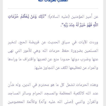
الغضب لحرمات الله
عن أمير المؤمنين (عليه السلام):
"ذَلِكَ وَمَنْ يُعَظِّمْ حُرُمَاتِ
اللَّهِ فَهُوَ خَيْرٌ لَهُ عِنْدَ رَبِّهِ".
وردت الآيات في سياق الحديث عن فريضة الحج، لتخبر
المسلمين بضرورة حفظ حرمات الله وهي الأمور التي نهى
عنها وضرب دونها حدودا منع عن تعديها واقتراف ما وراءها
والمراد من تعظيمها الكف عن التجاوز عليها.
وهذه الحرمات تشمل كل ما هو محترم في الدين، وله شأن
عند الله كالكعبة المعظمة والمسجد الحرام وسائر المساجد
والقرآن والنبي (صلى الله عليه وآله) والأئمة المعصومين