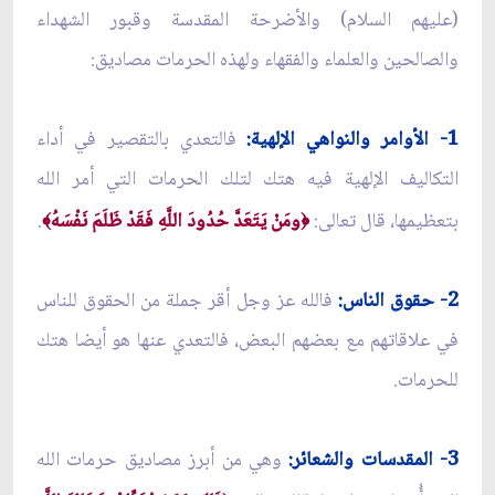
(عليهم السلام) والأضرحة المقدسة وقبور الشهداء
والصالحين والعلماء والفقهاء ولهذه الحرمات مصاديق:
1- الأوامر والنواهي الإلهية:
فالتعدي بالتقصير في أداء
التكاليف الإلهية فيه هتك لتلك الحرمات التي أمر الله
بتعظيمها، قال تعالى:
ومَنْ يَتَعَدَّ حُدُودَ اللَّهِ فَقَدْ ظَلَمَ نَفْسَهُ
.
﴾
﴿
2- حقوق الناس:
فالله عز وجل أقر جملة من الحقوق للناس
في علاقاتهم مع بعضهم البعض، فالتعدي عنها هو أيضا هتك
للحرمات.
3- المقدسات والشعائر:
وهي من أبرز مصاديق حرمات الله