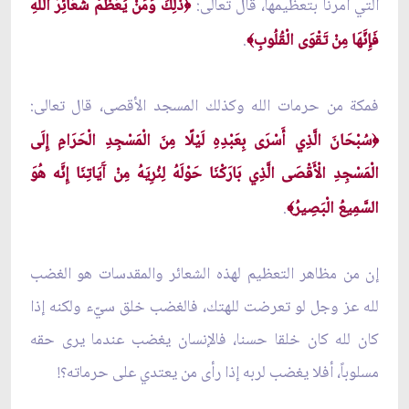
التي أُمرنا بتعظيمها، قال تعالى:
ذَلِكَ وَمَنْ يُعَظِّمْ شَعَائِرَ اللَّهِ
﴿
فَإِنَّهَا مِنْ تَقْوَى الْقُلُوبِ
.
﴾
فمكة من حرمات الله وكذلك المسجد الأقصى، قال تعالى:
سُبْحَانَ الَّذِي أَسْرَى بِعَبْدِهِ لَيْلًا مِنَ الْمَسْجِدِ الْحَرَامِ إِلَى
﴿
الْمَسْجِدِ الْأَقْصَى الَّذِي بَارَكْنَا حَوْلَهُ لِنُرِيَهُ مِنْ آَيَاتِنَا إِنَّه هُوَ
السَّمِيعُ الْبَصِيرُ
.
﴾
إن من مظاهر التعظيم لهذه الشعائر والمقدسات هو الغضب
لله عز وجل لو تعرضت للهتك، فالغضب خلق سيّء ولكنه إذا
كان لله كان خلقا حسنا، فالإنسان يغضب عندما يرى حقه
مسلوباً، أفلا يغضب لربه إذا رأى من يعتدي على حرماته؟!