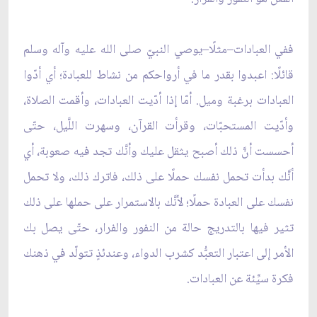
ففي العبادات–مثلًا–يوصي النبيّ صلى الله عليه وآله وسلم
قائلًا: اعبدوا بقدر ما في أرواحكم من نشاط للعبادة؛ أي أدّوا
العبادات برغبة وميل. أمّا إذا أدّيت العبادات، وأقمت الصلاة،
وأدّيت المستحبّات، وقرأت القرآن، وسهرت اللَّيل، حتّى
أحسست أنَّ ذلك أصبح يثقل عليك وأنَّك تجد فيه صعوبة، أي
أنَّك بدأت تحمل نفسك حملًا على ذلك، فاترك ذلك، ولا تحمل
نفسك على العبادة حملًا؛ لأنَّك بالاستمرار على حملها على ذلك
تثير فيها بالتدريج حالة من النفور والفرار، حتّى يصل بك
الأمر إلى اعتبار التعبُّد كشرب الدواء، وعندئذٍ تتولّد في ذهنك
فكرة سيِّئة عن العبادات.