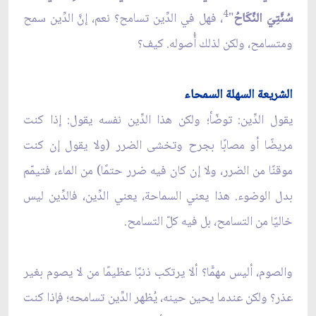
4
سُنَّتِيَ النِّكَاحُ
"
، فهل في الدِّين تسامح؟ نعم، إنَّ الدِّين سمح
ومتسامح، ولكن لذلك أُصوله. كيف؟
الشريعة السهلة السمحاء
يقول الدِّين: توضّأ؛ ولكن هذا الدِّين نفسه يقول: إذا كنت
مريضًا أو مصابًا بجرح وتخشى الضرر (ولا يقول إن كنت
موقنًا من الضرر، ولا إن كان فيه ضرر حتمًا) من الماء، فتيمّم
بدل الوضوء. هذا يعني السماحة، يعني الدِّين، فالدِّين ليس
خاليًا من التسامح، بل فيه كلّ التسامح.
والصوم، أليس مهمًّا؟ ألا يرتكب ذنبًا عظيمًا من لا يصوم بغير
عذر؟ ولكن عندما يحين حينه، يُظهر الدِّين تسامحه؛ فإذا كنت