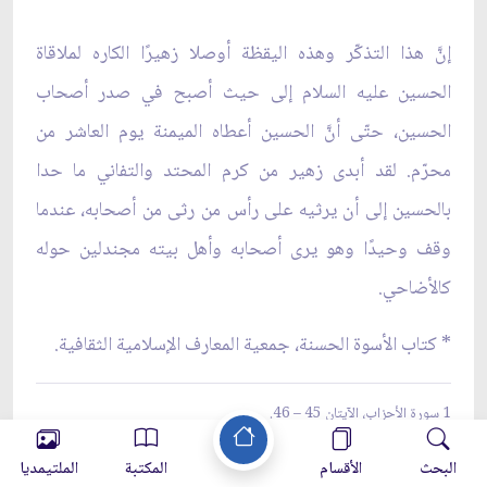
إنَّ هذا التذكّر وهذه اليقظة أوصلا زهيرًا الكاره لملاقاة
الحسين عليه السلام إلى حيث أصبح في صدر أصحاب
الحسين، حتّى أنَّ الحسين أعطاه الميمنة يوم العاشر من
محرّم. لقد أبدى زهير من كرم المحتد والتفاني ما حدا
بالحسين إلى أن يرثيه على رأس من رثى من أصحابه، عندما
وقف وحيدًا وهو يرى أصحابه وأهل بيته مجندلين حوله
كالأضاحي.
*
كتاب الأسوة الحسنة، جمعية المعارف الإسلامية الثقافية.
1 سورة الأحزاب، الآيتان 45 – 46.
2 اليمن من المناطق التي دخلت الإسلام بغير حرب. والسبب في إسلام أهل اليمن
البحث
الأقسام
المكتبة
الملتيمديا