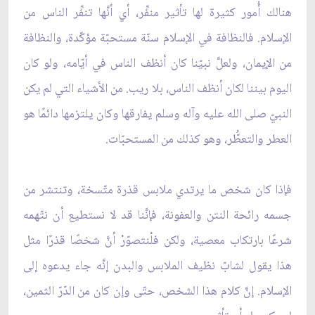
هنالك أُمور كثيرة لها تأثير منفِّر، أي أنَّها تنفِّر الناس من
الإسلام. فالنظافة في الإسلام سنّة مستحبّة مؤكّدة، والنظافة
من الإيمان، ولعلَّ نبيّنا كان أنظف الناس في أيّامه، ولو كان
اليوم بيننا لكان أنظف الناس، بلا ريب. من الأشياء التي لم يكن
النبيّ صلى الله عليه وآله وسلم يفارقها وكان يلتزمها دائمًا هو
العطر والتعطُّر، وهو كذلك من المستحبّات.
فإذا كان شخص ما يرتدي ملابس قذرة متّسخة، وتنتشر من
جسمه رائحة النتن والعفونة، فإنَّنا قد لا نستطيع أن نتّهمه
شرعًا بارتكاب معصية، ولكن فلْنتصوّرْ أنَّ شخصًا قذرًا مثل
هذا يقول لشابّ نظيف الملابس والبدن إنَّه جاء يدعوه إلى
الإسلام. إنَّ كلام هذا الشخص، حتّى وإن كان من الدّرّ الثمين،