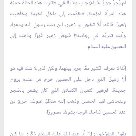
لم يُحِرْ جوابًا لا بالإيجاب ولا بالنفي. فأثارت هذه الحالة حميّة
هذه المرأة المؤمنة، فتقدّمت إلى داخل الخيمة وخاطبت
زهيرًا قائلة: ألا تخجل يا زهير، ابن بنت رسول الله يدعوك
وأنت تتردَّد في إجابته؟! فنهض زهير فورًا وذهب إلى
الحسين عليه السلام.
إنَّنا لا نعرف الكثير ممَّا جرى بينهما، ولكنّ الذي لا شكّ فيه هو
أنَّ زهيرًا الذي دخل على الحسين خرج من عنده بروح
جديدة. فزهير التعبان الكسلان الذي كان يشعر بالضجر
ويتحاشى لقيا الحسين وذهب إليه مقطّبًا عبوسًا، خرج من
عند الحسين ضاحك الوجه بشوشًا مسرورًا.
يقول المؤرّخون: إنَّ أبا عبد الله عليه السلام ذكّره بما كان