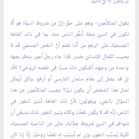
لن يكون له أيّ تأثير.
يقول المتكلّمون– وهم على حقّ–إنَّ من شروط النبوَّة هو ألّا
تكون في النبيّ صفة تُنفِّر الناس منه، بما في ذلك العاهة
الجسميّة، على الرغم من أنَّنا نعلم أنَّ النقص الجسميّ قد لا
يصيب الكمال الإنسانيّ بضرر. فإذا جاء رجل أعور، ينظر بجهة
واحدة من وجهه، أفيكون ذلك سببًا في نقصه الروحي؟ كلّا،
بل قد يصل إلى مقام سلمان الفارسي أو أرفع. ولكن أيمكن
لمثل هذا الشخص أن يكون نبيًّا؟ يجيب المتكلّمون عن هذا
السؤال بالنفي، ويقولون: لأنّ تلك العاهة تُثير النفور في
الناس؛ إنَّه قد لا يكون نقصًا، ولكنّه يثير النفور. لذلك ينبغي أن
تتوافر في النبيّ شروط جذّابة، حتّى من الناحية الجسميّة،
لكيلا يُسبِّب النفور، وإن لم تُسبّب له نقصًا روحيًّا. إذًا إذا كان