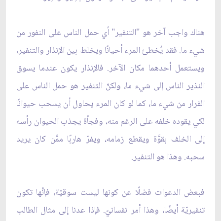
هناك واجب آخر هو "التنفير" أي حمل الناس على النفور من
شيء ما. فقد يُخطئ المرء أحيانًا ويخلط بين الإنذار والتنفير،
ويستعمل أحدهما مكان الآخر. فالإنذار يكون عندما يسوق
النذير الناس إلى شيء ما، ولكنّ التنفير هو حمل الناس على
الفرار من شيء ما، كما لو كان المرء يحاول أن يسحب حيوانًا
لكي يقوده خلفه على الرغم منه، وفجأة يجذب الحيوان رأسه
إلى الخلف بقوَّة ويقطع زمامه، ويفرّ هاربًا ممَّن كان يريد
سحبه. وهذا هو التنفير.
فبعض الدعوات فضلًا عن كونها ليست سوقيّة، فإنَّها تكون
تنفيريّة أيضًا، وهذا أمر نفسانيّ. فإذا عدنا إلى مثال الطالب