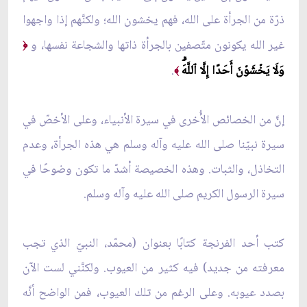
ذرّة من الجرأة على الله، فهم يخشون الله؛ ولكنَّهم إذا واجهوا
غير الله يكونون متّصفين بالجرأة ذاتها والشجاعة نفسها، و
﴿
وَلَا يَخۡشَوۡنَ أَحَدًا إِلَّا ٱللَّهَۗ
.
﴾
إنَّ من الخصائص الأُخرى في سيرة الأنبياء، وعلى الأخصّ في
سيرة نبيّنا صلى الله عليه وآله وسلم هي هذه الجرأة، وعدم
التخاذل، والثبات. وهذه الخصيصة أشدّ ما تكون وضوحًا في
سيرة الرسول الكريم صلى الله عليه وآله وسلم.
كتب أحد الفرنجة كتابًا بعنوان (محمّد، النبيّ الذي تجب
معرفته من جديد) فيه كثير من العيوب. ولكنَّني لست الآن
بصدد عيوبه. وعلى الرغم من تلك العيوب، فمن الواضح أنَّه