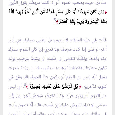
مسافرًا حيث يصعب الصوم، أو إذا كنت مريضًا، يقول الدِّين:
وَمَن كَانَ مَرِيضًا أَوۡ عَلَىٰ سَفَرٖ فَعِدَّةٞ مِّنۡ أَيَّامٍ أُخَرَۗ يُرِيدُ ٱللَّهُ
﴿
5
بِكُمُ ٱلۡيُسۡرَ وَلَا يُرِيدُ بِكُمُ ٱلۡعُسۡرَ
.
﴾
فأنت في هذه الحالات لا تصوم، بل تقضي صيامك في أيّام
أخر؛ وحتّى إذا كنت مريضًا ولا تدري إن كان الصوم يضرّك
مئة بالمئة، ولكنَّك تخشى إن صُمت أن يشتدّ مرضك، وقد
تكون خشيتك هذه قد أثارها منك طبيب فاسق، وثمّة حديث
يقول إنَّه ليس من اللازم أن يكون هذا الخوف قد وقع في
6
قلوب الآخرين،
بَلِ ٱلۡإِنسَٰنُ عَلَىٰ نَفۡسِهِۦ بَصِيرَةٞ
، أي ليس
﴾
﴿
من اللازم أن يثير فيك هذا الخوفَ شخصٌ آخر، بل إنَّك
تخشى اشتداد المرض عليك إن صُمت، فلك ألّا تصوم وأنت
في حالتك تلك. وهنالك حالات أُخرى؛ فالمرأة الحامل القريبة