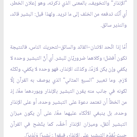
"الإنذار" والتخويف، بالمعنى الذي ذكرته، وهو إعلان الخطر،
أي أنَّك تدفعه من الخلف إلى ما تريد. ولهذا قيل: البشير قائد،
والنذير سائق.
أمّا إذا اتّحد الاثنان–القائد والسائق–لتحريك الناس، فالنتيجة
تكون أفضل؛ وكلاهما ضروريّان للبشر. أي أنَّ التبشير وحده لا
يكفي وإن يكن لازمًا، وكذلك الإنذار، فهو وحده لا يكفي، ولكنّه
لازم. وما تعبير "السبع المثاني" الذي يوصف به القرآن إلّا
لكونه في جانب منه يقرن التبشير بالإنذار ويوردهما معًا، إذ
من الخطأ أن تعتمد دعوة على التبشير وحده، أو على الإنذار
وحده، بل ينبغي الاتّكاء عليهما معًا، على أن يكون ميزان
التبشير أثقل، وميزان الإنذار أخفّ، كما يتّضح في القرآن
حيث يُقدّم التبشير على الإنذار، فيقول: بَشِيرًا وَنَذِيرًا.