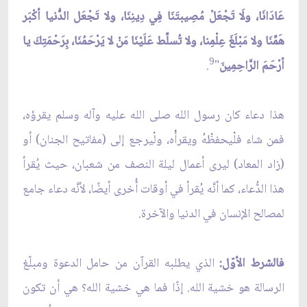
عَادَانَا، ولَا تَجْعَلْ مُصِيبتَنَا فِي دِينِنَا، ولا تَجْعَل الدُّنيا أكْبَر
هَمِّنَا ولا مَبْلَغَ عِلْمِنا، ولا تُسلِّط عَلَيْنَا مَنْ لا يَرْحَمُنَا، بِرَحْمَتِكَ يا
9
أرْحَمَ الرَّاحِمِينَ
"
.
هذا دعاء كان رسول الله صلى الله عليه وآله وسلم يقرؤه،
فمن شاء فلْيحفظْهُ ويقرأْه، ولْيرجع إلى (مفاتيح الجنان) أو
(زاد المعاد) ليرى أعمال ليلة النصف من شعبان، حيث يُقرأ
هذا الدُّعاء، كما أنَّه يُقرأ في أوقات أُخرى أيضًا، لأنَّه دعاء جامع
لمصالح الإنسان في الدنيا والآخرة.
فالشرط الأوّل:
الذي يطلبه القرآن من حامل الدعوة ومبلّغ
الرسالة هو خشية الله. إذًا فما هي خشية الله؟ هي أن تكون