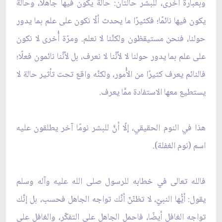
وبعبارة أُخرى، للبشر حالتان: حالة يكون فيها جاهلًا، وحالة
يكون فيها نائمًا؛ فكثيرًا ما يحدث ألّا نكون على علم بما يدور
حولنا، فنحن مستيقظون ولكنَّنا لا نعلم. ومرّة أُخرى لا نكون
على علم بما يدور حولنا لا لأنَّنا لا نعرف، بل لأنَّنا نائمون فعلًا؛
فالنائم يعرف كثيرًا من الأُمور، ولكنَّه واقع تحت تأثير حالة لا
يستطيع معها الاستفادة ممَّا يعرف.
هذا في النوم الحقيقي، إلّا أنَّ للبشر نومًا آخر يطلقون عليه
اسم (نوم الغفلة).
فالله تعالى في خطابه للرسول صلى الله عليه وآله وسلم
يقول: أيُّها النبيّ، لا تظنّنّ أنَّك تواجه الجاهل فحسب، بل إنَّك
تواجه الغافل أيضًا، فاحمل الجاهل على التفكّر، والغافل على