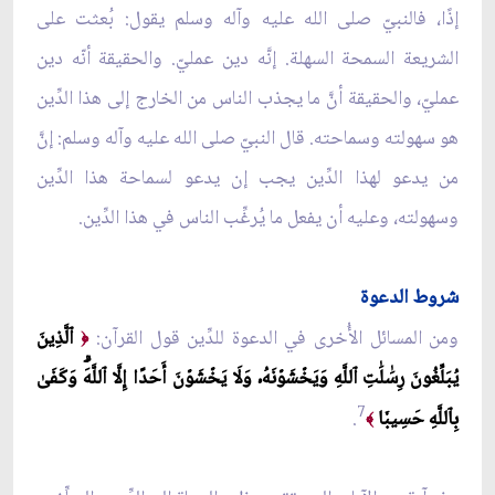
إذًا، فالنبيّ صلى الله عليه وآله وسلم يقول: بُعثت على
الشريعة السمحة السهلة. إنَّه دين عمليّ. والحقيقة أنّه دين
عمليّ، والحقيقة أنَّ ما يجذب الناس من الخارج إلى هذا الدِّين
هو سهولته وسماحته. قال النبيّ صلى الله عليه وآله وسلم: إنَّ
من يدعو لهذا الدِّين يجب إن يدعو لسماحة هذا الدِّين
وسهولته، وعليه أن يفعل ما يُرغِّب الناس في هذا الدِّين.
شروط الدعوة
ومن المسائل الأُخرى في الدعوة للدِّين قول القرآن:
ٱلَّذِينَ
﴿
يُبَلِّغُونَ رِسَٰلَٰتِ ٱللَّهِ وَيَخۡشَوۡنَهُۥ وَلَا يَخۡشَوۡنَ أَحَدًا إِلَّا ٱللَّهَۗ وَكَفَىٰ
7
بِٱللَّهِ حَسِيبٗا
.
﴾