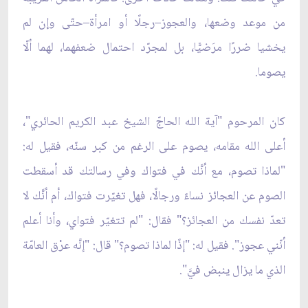
من موعد وضعها، والعجوز–رجلًا أو امرأة–حتّى وإن لم
يخشيا ضررًا مرَضيًّا، بل لمجرّد احتمال ضعفهما، لهما ألّا
يصوما.
كان المرحوم "آية الله الحاجّ الشيخ عبد الكريم الحائري"،
أعلى الله مقامه، يصوم على الرغم من كبر سنّه، فقيل له:
"لماذا تصوم، مع أنَّك في فتواك وفي رسالتك قد أسقطت
الصوم عن العجائز نساءً ورجالًا، فهل تغيّرت فتواك، أم أنَّك لا
تعدّ نفسك من العجائز؟" فقال: "لم تتغيّر فتواي، وأنا أعلم
أنّني عجوز". فقيل له: "إذًا لماذا تصوم؟" قال: "إنَّه عرْق العامّة
الذي ما يزال ينبض فيَّ".