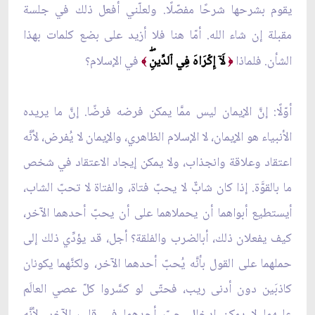
يقوم بشرحها شرحًا مفصّلًا. ولعلّني أفعل ذلك في جلسة
مقبلة إن شاء الله. أمّا هنا فلا أزيد على بضع كلمات بهذا
الشأن. فلماذا
لَآ إِكۡرَاهَ فِي ٱلدِّينِۖ
في الإسلام؟
﴾
﴿
أوّلًا: إنَّ الإيمان ليس ممَّا يمكن فرضه فرضًا. إنَّ ما يريده
الأنبياء هو الإيمان، لا الإسلام الظاهري، والإيمان لا يُفرض، لأنَّه
اعتقاد وعلاقة وانجذاب، ولا يمكن إيجاد الاعتقاد في شخص
ما بالقوَّة. إذا كان شابٌّ لا يحبّ فتاة، والفتاة لا تحبّ الشاب،
أيستطيع أبواهما أن يحملاهما على أن يحبّ أحدهما الآخر،
كيف يفعلان ذلك، أبالضرب والفلقة؟ أجل، قد يؤدِّي ذلك إلى
حملهما على القول بأنَّه يُحبّ أحدهما الآخر، ولكنَّهما يكونان
كاذبَين دون أدنى ريب، فحتّى لو كسَّروا كلّ عصي العالَم
عليهما لا يمكن إدخال حبّ أحدهما في قلب الآخر، لأنَّه