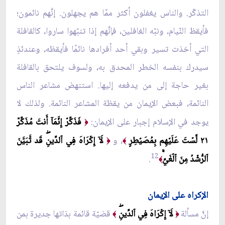
التذكّر. والناس يغفلون أكثر ممّا هم يجهلون. إنَّهم نائمون؛
فأيقظ النّيام، ونبّه الغافلين، فإنَّهم إذا تنبّهوا ساروا، كالقافلة
التي أخذت تسير وبقي أحد أفرادها نائمًا فأيقظه، وعندئذٍ
سيدرك بنفسه الخطر المحدق به، ولسوف يلتحق بالقافلة
بغير حاجة إلى من يدفعه إليها. استنهض مشاعر الناس
النائمة، فبعض الإيمان من يقظة المشاعر النائمة. ولذلك لا
يوجد في الإسلام إجبار على الإيمان:
فَذَكِّرۡ إِنَّمَآ أَنتَ مُذَكِّرٞ
﴿
٢١ لَّسۡتَ عَلَيۡهِم بِمُصَيۡطِرٍ
، و
لَآ إِكۡرَاهَ فِي ٱلدِّينِۖ قَد تَّبَيَّنَ
﴿
﴾
12
ٱلرُّشۡدُ مِنَ ٱلۡغَيِّۚ
.
﴾
الإكراه على الإيمان
إنَّ مسألة
لَآ إِكۡرَاهَ فِي ٱلدِّينِۖ
قضيّة قائمة بذاتها جديرة بمن
﴾
﴿