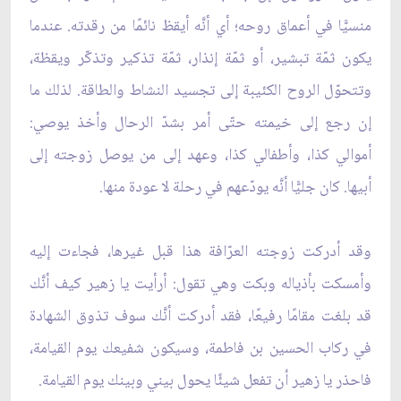
منسيًّا في أعماق روحه؛ أي أنَّه أيقظ نائمًا من رقدته. عندما
يكون ثمّة تبشير، أو ثمّة إنذار، ثمّة تذكير وتذكّر ويقظة،
وتتحوّل الروح الكئيبة إلى تجسيد النشاط والطاقة. لذلك ما
إن رجع إلى خيمته حتّى أمر بشدّ الرحال وأخذ يوصي:
أموالي كذا، وأطفالي كذا، وعهد إلى من يوصل زوجته إلى
أبيها. كان جليًّا أنَّه يودّعهم في رحلة لا عودة منها.
وقد أدركت زوجته العرّافة هذا قبل غيرها، فجاءت إليه
وأمسكت بأذياله وبكت وهي تقول: أرأيت يا زهير كيف أنَّك
قد بلغت مقامًا رفيعًا، فقد أدركت أنَّك سوف تذوق الشهادة
في ركاب الحسين بن فاطمة، وسيكون شفيعك يوم القيامة،
فاحذر يا زهير أن تفعل شيئًا يحول بيني وبينك يوم القيامة.