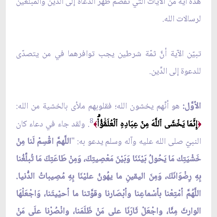
هذه آية من الآيات التي تقصم ظهر الدعاة إلى الدِّين والمبلِّغين
لرسالات الله.
تبيّن الآية أنَّ ثمّة شرطين يجب توافرهما في من يتصدّى
للدعوة إلى الدِّين.
الأوَّل:
هو أنَّهم يخشون الله؛ فقلوبهم ملأى بالخشية من الله:
8
إِنَّمَا يَخۡشَى ٱللَّهَ مِنۡ عِبَادِهِ ٱلۡعُلَمَٰٓؤُاْۗ
. ولقد جاء في دعاء كان
﴾
﴿
النبيّ صلى الله عليه وآله وسلم يدعو به: "
اللَّهمَّ اقْسِمْ لَنا مِنْ
خَشْيَتِك مَا يَحُولُ بَيْنَنَا وَبَيْنَ مَعْصِيتِكَ، وَمِنْ طَاعَتِكَ مَا تُبلِّغُنا
بِهِ رِضْوَانَكَ، وَمِنَ اليقينِ ما يهُونُ عليْنَا بِهِ مُصِيباتُ الدُّنيا.
اللَّهُمَّ أمْتِعْنا بأسْماعِنا وأبْصَارنا وقوَّتنا ما أحيْيتَنا، وَاجْعَلْهَا
الوارثَ مِنَّا، واجْعَلْ ثَارَنَا على مَنْ ظَلَمَنا، وانْصُرْنا علَى مَنْ