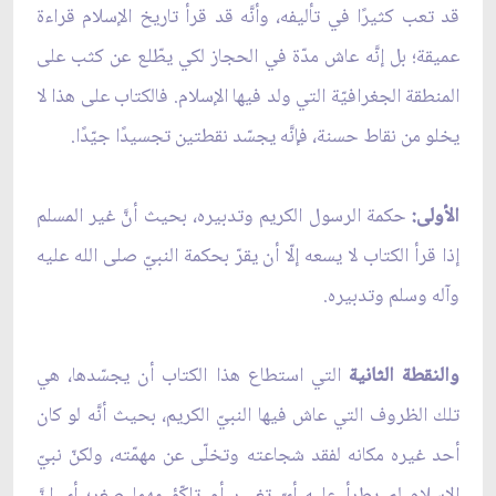
قد تعب كثيرًا في تأليفه، وأنَّه قد قرأ تاريخ الإسلام قراءة
عميقة؛ بل إنَّه عاش مدّة في الحجاز لكي يطّلع عن كثب على
المنطقة الجغرافيّة التي ولد فيها الإسلام. فالكتاب على هذا لا
يخلو من نقاط حسنة، فإنَّه يجسّد نقطتين تجسيدًا جيّدًا.
الأولى:
حكمة الرسول الكريم وتدبيره، بحيث أنَّ غير المسلم
إذا قرأ الكتاب لا يسعه إلّا أن يقرّ بحكمة النبيّ صلى الله عليه
وآله وسلم وتدبيره.
والنقطة الثانية
التي استطاع هذا الكتاب أن يجسّدها، هي
تلك الظروف التي عاش فيها النبيّ الكريم، بحيث أنَّه لو كان
أحد غيره مكانه لفقد شجاعته وتخلّى عن مهمّته، ولكنّ نبيّ
الإسلام لم يطرأ عليه أيّ تغيير أو تلكّؤ مهما صغر؛ أي إنَّ