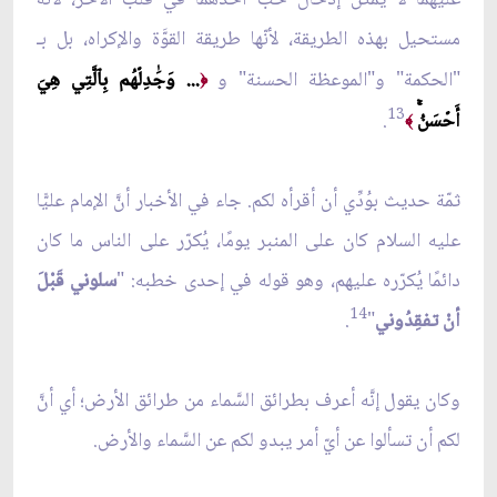
مستحيل بهذه الطريقة، لأنّها طريقة القوَّة والإكراه، بل بـ
"الحكمة" و"الموعظة الحسنة" و
... وَجَٰدِلۡهُم بِٱلَّتِي هِيَ
﴿
13
أَحۡسَنُۚ
.
﴾
ثمّة حديث بوُدِّي أن أقرأه لكم. جاء في الأخبار أنَّ الإمام عليًّا
عليه السلام كان على المنبر يومًا، يُكرّر على الناس ما كان
دائمًا يُكرّره عليهم، وهو قوله في إحدى خطبه: "
سلوني قَبْلَ
14
أنْ تفقِدُوني
"
.
وكان يقول إنَّه أعرف بطرائق السَّماء من طرائق الأرض؛ أي أنَّ
لكم أن تسألوا عن أيّ أمر يبدو لكم عن السَّماء والأرض.