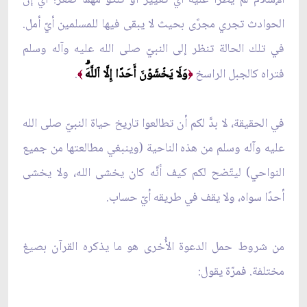
الحوادث تجري مجرًى بحيث لا يبقى فيها للمسلمين أيّ أمل.
في تلك الحالة تنظر إلى النبيّ صلى الله عليه وآله وسلم
فتراه كالجبل الراسخ
وَلَا يَخۡشَوۡنَ أَحَدًا إِلَّا ٱللَّهَۗ
.
﴾
﴿
في الحقيقة، لا بدَّ لكم أن تطالعوا تاريخ حياة النبيّ صلى الله
عليه وآله وسلم من هذه الناحية (وينبغي مطالعتها من جميع
النواحي) ليتّضح لكم كيف أنَّه كان يخشى الله، ولا يخشى
أحدًا سواه، ولا يقف في طريقه أيّ حساب.
من شروط حمل الدعوة الأُخرى هو ما يذكره القرآن بصيغ
مختلفة. فمرّة يقول: