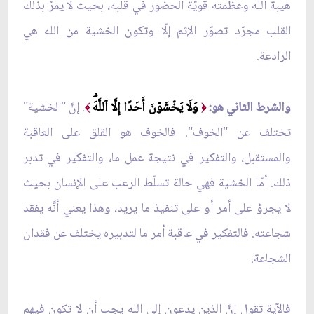
هيبة الله وعظمته قويّة الحضور في قلبه، بحيث لا يمرُّ بذلك
القلب مجرّد تصوّر الإثم إلّا وتكون الخشية من الله هي
الرادعة.
والشرط الثاني هو:
وَلَا يَخۡشَوۡنَ أَحَدًا إِلَّا ٱللَّهَۗ
. إنَّ "الخشية"
﴾
﴿
تختلف عن "الخوف". فالخوف هو القلق على العاقبة
والمستقبل، والتفكير في نتيجة عمل ما، والتفكير في تدبر
ذلك. أمّا الخشية فهي حالة تسلّط الرعب على الإنسان بحيث
لا يجرؤ على أمر أو على تنفيذ ما يريد، وهذا يعني أنَّه يفقد
شجاعته. فالتفكير في عاقبة أمر ما لتدبيره يختلف عن فقدان
الشجاعة.
فالآية تقول إنَّ الذين يدعون إلى الله يجب أن لا تكون فيهم