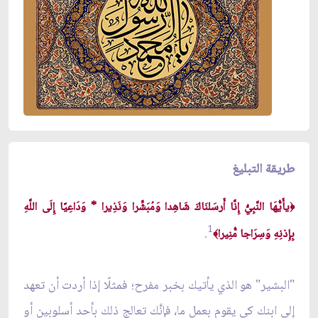
طريقة التبليغ
يأَيُّهَا النَّبِيُّ إِنَّا أَرسَلنَاكَ شَاهِدا وَمُبَشِّرا وَنَذِيرا * وَدَاعِيًا إِلَى اللَّهِ
﴿
1
.
بِإِذنِهِ وَسِرَاجا مُّنِيرا
﴾
"البشير" هو الذي يأتيك بخبر مفرح؛ فمثلًا إذا أردت أن تعهد
إلى ابنك كي يقوم بعمل ما، فإنَّك تعالج ذلك بأحد أسلوبين أو