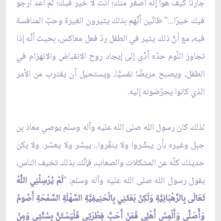
جارنا كيف هو! إنّه أصغر منك؛ أنت لا خير فيك؛ لم أعد أرجو
فيك خيرًا..." ظانّين أنَّهم بذلك يثيرون الغيرة وحبّ المنافسة
فيه، مع أنَّ ذلك يثير في الطفل ردّ فعل معاكس، بحيث أنَّه إذا
تجاوز اللّوم حدّه أدَّى إلى إيجاد روح الانقباض والانهزام في
الطفل، ويصبح مريضًا نفسيًّا، ويستحيل أن يقترب من الأمر
الذي كانوا يحرّضونه إليه.
لذلك كان رسول الله صلى الله عليه وآله وسلم يوصي معاذ بن
جبل وغيره بأن يبشّروا ولا ينفّروا.. ييسّر ولا يعسّر. ولا يكن
حديثك كلّه عن المشكلات والصعاب، فإنَّك بذلك تخيف الناس،
يقول رسول الله صلى الله عليه وآله وسلم: "
لَمْ يُرْسِلْنِي اللَّهُ
تَعَالَى بِالرَّهْبَانِيَّةِ وَلَكِنْ بَعَثَنِي بِالْحَنِيفِيَّةِ السَّهْلَةِ السَّمْحَةِ أَصُومُ
وَأُصَلِّي وَأَلْمِسُ أَهْلِي فَمَنْ أَحَبَّ فِطْرَتِي فَلْيَسْتَنَّ بِسُنَّتِي وَمِنْ