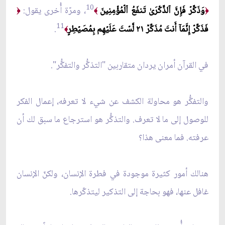
10
وَذَكِّرۡ فَإِنَّ ٱلذِّكۡرَىٰ تَنفَعُ ٱلۡمُؤۡمِنِينَ
، ومرّة أُخرى يقول:
﴿
﴾
﴿
11
فَذَكِّرۡ إِنَّمَآ أَنتَ مُذَكِّرٞ ٢١ لَّسۡتَ عَلَيۡهِم بِمُصَيۡطِرٍ
.
﴾
في القرآن أمران يردان متقاربين "التذكُّر والتفكُّر".
والتفكُّر هو محاولة الكشف عن شيء لا تعرفه، إعمال الفكر
للوصول إلى ما لا تعرف. والتذكُّر هو استرجاع ما سبق لك أن
عرفته. فما معنى هذا؟
هنالك أمور كثيرة موجودة في فطرة الإنسان، ولكنّ الإنسان
غافل عنها، فهو بحاجة إلى التذكير ليتذكّرها.