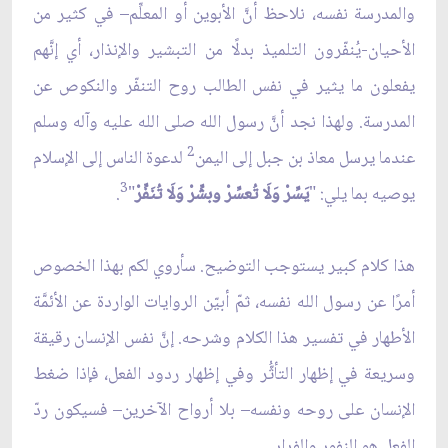
والمدرسة نفسه، نلاحظ أنَّ الأبوين أو المعلِّم– في كثير من
الأحيان-يُنفّرون التلميذ بدلًا من التبشير والإنذار، أي إنَّهم
يفعلون ما يثير في نفس الطالب روح التنفّر والنكوص عن
المدرسة. ولهذا نجد أنَّ رسول الله صلى الله عليه وآله وسلم
2
عندما يرسل معاذ بن جبل إلى اليمن
لدعوة الناس إلى الإسلام
3
يوصيه بما يلي: "
يَسِّرْ وَلَا تُعسِّرْ وبشِّرْ وَلَا تُنَفِّرْ
"
.
هذا كلام كبير يستوجب التوضيح. سأروي لكم بهذا الخصوص
أمرًا عن رسول الله نفسه، ثمّ أبيّن الروايات الواردة عن الأئمَّة
الأطهار في تفسير هذا الكلام وشرحه. إنَّ نفس الإنسان رقيقة
وسريعة في إظهار التأثُّر وفي إظهار ردود الفعل، فإذا ضغط
الإنسان على روحه ونفسه– بلا أرواح الآخرين– فسيكون ردّ
الفعل هو النفور والفرار.