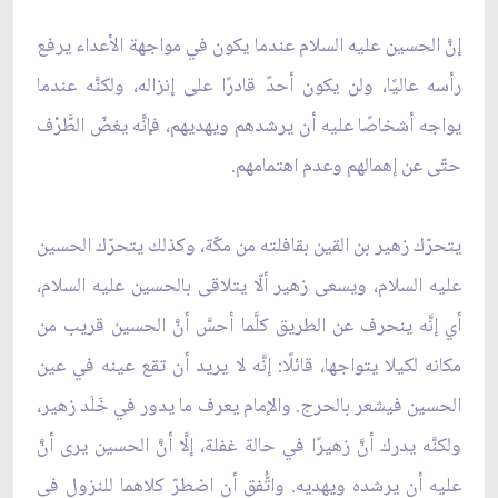
إنَّ الحسين عليه السلام عندما يكون في مواجهة الأعداء يرفع
رأسه عاليًا، ولن يكون أحدٌ قادرًا على إنزاله، ولكنَّه عندما
يواجه أشخاصًا عليه أن يرشدهم ويهديهم، فإنَّه يغضّ الطَّرْف
حتّى عن إهمالهم وعدم اهتمامهم.
يتحرّك زهير بن القين بقافلته من مكّة، وكذلك يتحرّك الحسين
عليه السلام، ويسعى زهير ألّا يتلاقى بالحسين عليه السلام،
أي إنَّه ينحرف عن الطريق كلَّما أحسَّ أنَّ الحسين قريب من
مكانه لكيلا يتواجها، قائلًا: إنَّه لا يريد أن تقع عينه في عين
الحسين فيشعر بالحرج. والإمام يعرف ما يدور في خَلَد زهير،
ولكنَّه يدرك أنَّ زهيرًا في حالة غفلة، إلَّا أنَّ الحسين يرى أنَّ
عليه أن يرشده ويهديه. واتُّفق أن اضطرّ كلاهما للنزول في