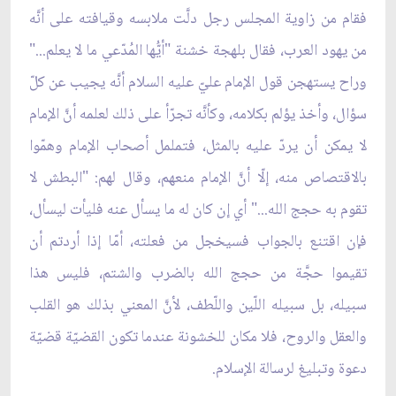
فقام من زاوية المجلس رجل دلَّت ملابسه وقيافته على أنَّه
من يهود العرب، فقال بلهجة خشنة "أيُّها المُدّعي ما لا يعلم..."
وراح يستهجن قول الإمام عليّ عليه السلام أنَّه يجيب عن كلّ
سؤال، وأخذ يؤلم بكلامه، وكأنَّه تجرّأ على ذلك لعلمه أنَّ الإمام
لا يمكن أن يردّ عليه بالمثل، فتململ أصحاب الإمام وهمّوا
بالاقتصاص منه، إلّا أنَّ الإمام منعهم، وقال لهم: "البطش لا
تقوم به حجج الله..." أي إن كان له ما يسأل عنه فليأت ليسأل،
فإن اقتنع بالجواب فسيخجل من فعلته، أمّا إذا أردتم أن
تقيموا حجَّة من حجج الله بالضرب والشتم، فليس هذا
سبيله، بل سبيله اللّين واللّطف، لأنَّ المعني بذلك هو القلب
والعقل والروح، فلا مكان للخشونة عندما تكون القضيّة قضيّة
دعوة وتبليغ لرسالة الإسلام.