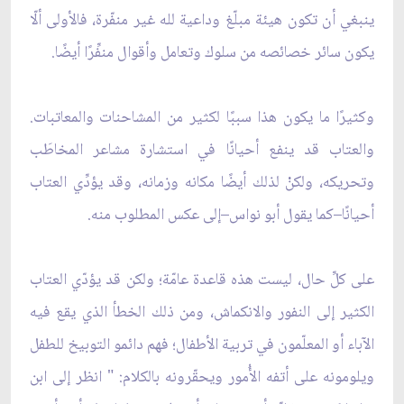
ينبغي أن تكون هيئة مبلّغ وداعية لله غير منفّرة، فالأولى ألّا
يكون سائر خصائصه من سلوك وتعامل وأقوال منفِّرًا أيضًا.
وكثيرًا ما يكون هذا سببًا لكثير من المشاحنات والمعاتبات.
والعتاب قد ينفع أحيانًا في استشارة مشاعر المخاطَب
وتحريكه، ولكنْ لذلك أيضًا مكانه وزمانه، وقد يؤدِّي العتاب
أحيانًا–كما يقول أبو نواس–إلى عكس المطلوب منه.
على كلِّ حال، ليست هذه قاعدة عامّة؛ ولكن قد يؤدّي العتاب
الكثير إلى النفور والانكماش، ومن ذلك الخطأ الذي يقع فيه
الآباء أو المعلّمون في تربية الأطفال؛ فهم دائمو التوبيخ للطفل
ويلومونه على أتفه الأُمور ويحقّرونه بالكلام: " انظر إلى ابن