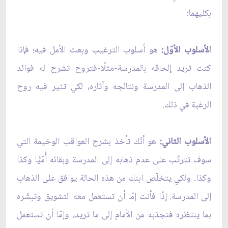
بكليهما:
الأسلوب الأوّل:
هو أسلوب الترغيب وبعث الأمل فيه؛ فإذا
كنت تريد إلحاقه بالمدرسة-مثلًا-فتروح تشرح له فوائد
الذهاب إلى المدرسة ونتائجه وآثاره، لكي تثير فيه روح
الرغبة في ذلك.
الأسلوب الثاني:
هو أنّك تأخذ بشرح العواقب الوخيمة التي
سوف تترتّب على عدم ذهابه إلى المدرسة وبقائه أُمّيًّا وكذا
وكذا. ولكي يتخلّص ابنك من هذه الحالة يوافق على الذهاب
إلى المدرسة. إذًا فأنت إمّا أن تستعمل معه التشويق وتبشّره
بما ينتظره فتجذبه من الأمام إلى ما تريد، وإمّا أن تستعمل