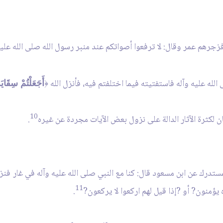
فزجرهم عمر وقال: لا ترفعوا أصواتكم عند منبر رسول الله صلى الله عليه
له عليه وآله فاستفتيته فيما اختلفتم فيه، فأنزل الله
﴿
أَجَعَلْتُمْ سِقَايَة
10
 لكثرة الآثار الدالة على نزول بعض الآيات مجردة عن غيره
.
ستدرك عن ابن مسعود قال: كنا مع النبي صلى الله عليه وآله في غار فن
11
يؤمنون? أو ?إذا قيل لهم اركعوا لا يركعون?
.