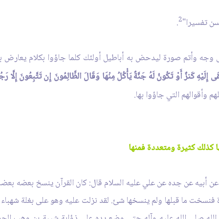
2
حسن تفسيرا"
.
ل وجه وأتم صورة ليدحض به أباطيل أولئك كلما جاؤوا بكلام يعارض به 
قَى إِلَيْهِ كَنزٌ أَوْ تَكُونُ لَهُ جَنَّةٌ يَأْكُلُ مِنْهَا وَقَالَ الظَّالِمُونَ إِن تَتَّبِعُونَ إِلَّ
لهم وأقوالهم التي جاؤوا بها.
ا كذلك كثيرة ومتعددة فمنها
عن أبيه عن جده عن علي عليه السلام قال: كان القرآن ينسخ بعضه بعضا، 
ئدة فنسخت ما قبلها ولم ينسخها شئ. لقد نزلت عليه وهو على بغلة شهب
لله صلى الله عليه وآله حتى وضع يده على ذؤابة شيبة بن وهب الجمح