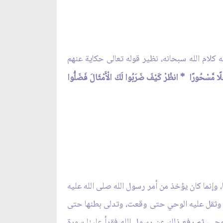
كلام الله سبحانه، نظير قوله تعالى حكاية عنهم
ا رَجُلًا مَّسْحُورًا * انظُرْ كَيْفَ ضَرَبُوا لَكَ الْأَمْثَالَ فَضَلُّوا
وإنما كان يؤخذ من أمر رسول الله صلى الله عليه
اء وثقل عليه الوحي حتى وقعت، وتدلى بطنها حتى
ي، ثم رفع ذلك عن رسول الله فقرأ علينا سورة