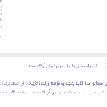
لَو
مت
في
ذل
عدد
 وآله دفعة واحدة، وإنما نزل تدريجا وفي أوقات مختلفة.
1
نُ جُمْلَةً وَاحِدَةً كَذَلِكَ لِنُثَبِّتَ بِهِ فُؤَادَكَ وَرَتَّلْنَاهُ تَرْتِيلًا
أي كذلك نزلناه م
﴾
ن النبي صلى الله عليه وآله حين يرى أن الله سبحانه يؤيده بالآيات و