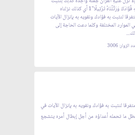
ْلَا نُزِّلَ عَلَيْهِ الْقُرْآنُ جُمْلَةً وَاحِدَةً كَذَلِكَ لِنُثَبِّتَ
بِهِ فُؤَادَكَ وَرَتَّلْنَاهُ تَرْتِيلًا"1 أي كذلك نزلناه
فرقا لنثبت به فؤادك ونقويه به بإنزال الآيات
 الموارد المختلفة وكلما دعت الحاجة إلى
ك...
 الزوار: 3006
تفرقا لنثبت به فؤادك ونقويه به بإنزال الآيات في
يبطل ما تحمله أعداؤه من أجل إبطال أمره يتشجع