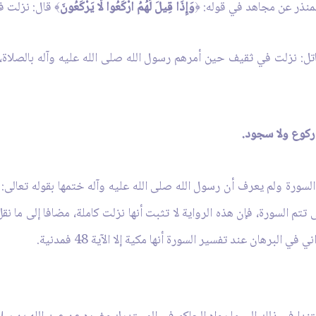
لمنذر عن مجاهد في قوله:
وَإِذَا قِيلَ لَهُمُ ارْكَعُوا لَا يَرْكَعُونَ
قال: نزلت ف
﴾
﴿
ل: نزلت في ثقيف حين أمرهم رسول الله صلى الله عليه وآله بالصلاة، فق
ركوع ولا سجود.
سورة ولم يعرف أن رسول الله صلى الله عليه وآله ختمها بقوله تعالى:
تم السورة، فإن هذه الرواية لا تثبت أنها نزلت كاملة، مضافا إلى ما نق
البرهان عند تفسير السورة أنها مكية إلا الآية 48 فمدنية.