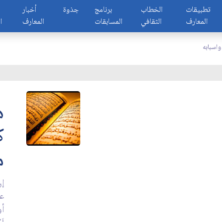
تطبيقات
الخطاب
برنامج
جذوة
أخبار
المعارف
الثقافي
المسابقات
المعارف
ا
واسبابه
ه
ك
م
إن
عل
أو