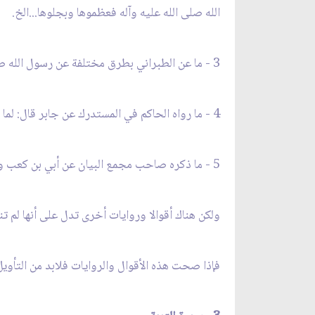
الله صلى الله عليه وآله فعظموها وبجلوها...الخ.
3 - ما عن الطبراني بطرق مختلفة عن رسول الله صلى الله عليه وآله وعن مجاهد وعن عطاء أنها نزلت جملة واحدة
4 - ما رواه الحاكم في المستدرك عن جابر قال: لما نزلت سورة الأنعام سبح رسول الله صلى الله عليه وآله ثم قال: شيع هذه السورة من الملائكة ما سد الأفق
5 - ما ذكره صاحب مجمع البيان عن أبي بن كعب وعكرمة وقتادة أنها كلها نزلت بمكة جملة واحدة ليلا.
ولكن هناك أقوالا وروايات أخرى تدل على أنها لم ت
فإذا صحت هذه الأقوال والروايات فلابد من التأويل 