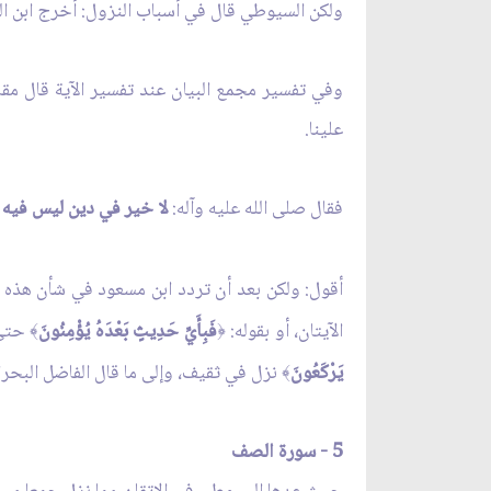
ولكن السيوطي قال في أسباب النزول: أخرج ابن ا
وفي تفسير مجمع البيان عند تفسير الآية قال مقات
علينا.
فقال صلى الله عليه وآله:
لا خير في دين ليس فيه 
أقول: ولكن بعد أن تردد ابن مسعود في شأن هذه ال
الآيتان، أو بقوله:
فَبِأَيِّ حَدِيثٍ بَعْدَهُ يُؤْمِنُونَ
حتى ت
﴾
﴿
يَرْكَعُونَ
نزل في ثقيف، وإلى ما قال الفاضل البحراني في 
﴾
5 - سورة الصف