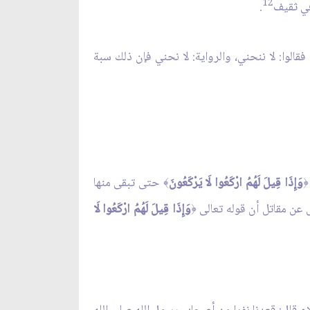
12
ي ثقيف
.
الوا: لا ننحني، والرواية: لا نحني فإن ذلك سبة
وَإِذَا قِيلَ لَهُمُ ارْكَعُوا لَا يَرْكَعُونَ
حتى تبقى منها
﴾
﴿
ل عن مقاتل أن قوله تعالى
وَإِذَا قِيلَ لَهُمُ ارْكَعُوا لَا
﴿