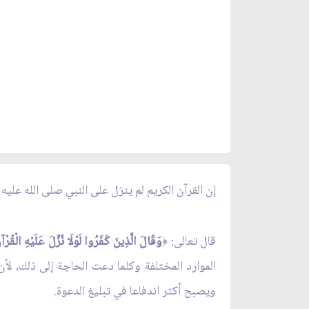
إن القرآن الكريم لم ينزل على النبي صلى الله عليه
قال تعالى:
وَقَالَ الَّذِينَ كَفَرُوا لَوْلَا نُزِّلَ عَلَيْهِ الْقُرْآ
﴿
الموارد المختلفة وكلما دعت الحاجة إلى ذلك، لأ
ويصبح أكثر اندفاعا في تبليغ الدعوة.