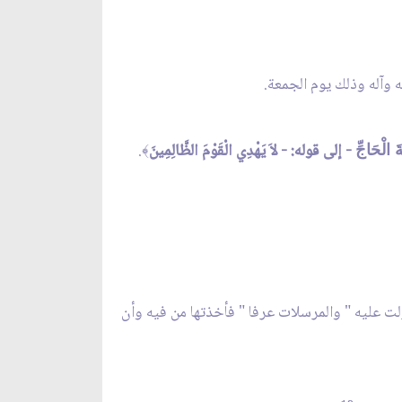
 وآله وذلك يوم الجمعة.
- إلى قوله: - لاَ يَهْدِي الْقَوْمَ الظَّالِمِينَ
.
َ الْحَاجِّ
﴾
زلت عليه " والمرسلات عرفا " فأخذتها من فيه وأن