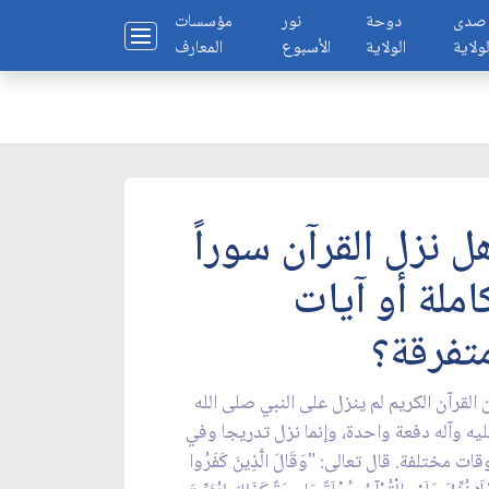
صدى
دوحة
نور
مؤسسات
لولاية
الولاية
الأسبوع
المعارف
ل نزل القرآن سوراً
املة أو آيات
تفرقة؟
 القرآن الكريم لم ينزل على النبي صلى الله
يه وآله دفعة واحدة، وإنما نزل تدريجا وفي
قات مختلفة. قال تعالى: "وَقَالَ الَّذِينَ كَفَرُوا