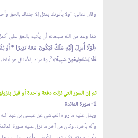
وقال تعالى: "ولا يأتونك بمثل إلا جئناك بالحق وأ
هذا وعد من الله سبحانه أن يأتيه بالحق على أكم
* أَوْ يُلْ
﴿
لَوْلَا أُنزِلَ إِلَيْهِ مَلَكٌ فَيَكُونَ مَعَهُ نَذِيرًا
3
فَلَا يَسْتَطِيعُونَ سَبِيلًا
. والمراد بالأمثال هو أباطي
﴾
ثم إن السور التي نزلت دفعة واحدة أو قيل بنزوله
1- سورة المائدة
ويدل عليه ما رواه العياشي عن عيسى بن عبد الله 
وآله بآخره، وكان من آخر ما نزل عليه سورة الما
رأيت سرتها تكاد تمس الأرض، وأغمي على رسول ا