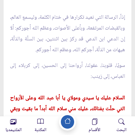
إذاً، الرسالة التي نعيد تكرارها في ختام الكلمة، وليسمع العالم،
وبالقبضات المرتفعة، وبأعلى الأصوات، وعظم الله أجوركم: ألا
إن الدعي ابن الدعي قد ركز بين اثنتين، بين السلّة والذلّة،
هيهات من الذلّة، آجركم الله، وعظم الله أجوركم.
سويّا، قلوبنا، عقولنا، أرواحنا إلى الحسين، إلى كربلاء إلى
العباس، إلى زينب:
السلام عليك يا سيدي ومولاي يا أبا عبد الله وعلى الأرواح
التي حلّت بفنائك، عليك مني سلام الله أبداً ما بقيت وبقي
الليل والنهار، ولا جعله الله آخر العهد مني لزيارتكم
البحث
الأقسام
المكتبة
الملتيمديا