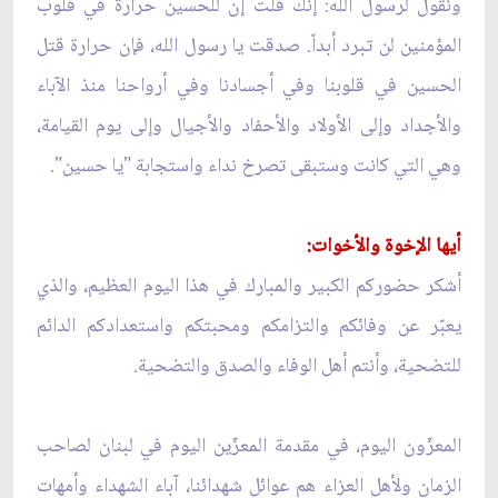
ونقول لرسول الله: إنك قلت إن للحسين حرارة في قلوب
المؤمنين لن تبرد أبداً. صدقت يا رسول الله، فإن حرارة قتل
الحسين في قلوبنا وفي أجسادنا وفي أرواحنا منذ الآباء
والأجداد وإلى الأولاد والأحفاد والأجيال وإلى يوم القيامة،
وهي التي كانت وستبقى تصرخ نداء واستجابة "يا حسين".
أيها الإخوة والأخوات:
أشكر حضوركم الكبير والمبارك في هذا اليوم العظيم، والذي
يعبّر عن وفائكم والتزامكم ومحبتكم واستعدادكم الدائم
للتضحية، وأنتم أهل الوفاء والصدق والتضحية.
المعزّون اليوم، في مقدمة المعزّين اليوم في لبنان لصاحب
الزمان ولأهل العزاء هم عوائل شهدائنا، آباء الشهداء وأمهات