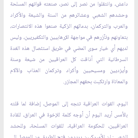
داعش، وانتقلوا من نصر إلى نصر، صنعته قواتهم المسلحة
وحشدهم الشعبي وعشائرهم من السنة والشيعة والأكراد
والعرب والتركمان، بدمائهم الزكية صنعوا هذه الانتصارات،
بتعاونهم وتآزرهم في مواجهة الإرهابيين والتكفيريين، وليس
لديهم أي خيار سوى المضي في طريق استئصال هذه الغدة
السرطانية التي أذاقت كل العراقيين من شيعة وسنة
وأيزديين ومسيحيين وأكراد وتركمان العذاب والآلام
والمعاناة وارتكبت بحقهم المجازر.
اليوم، القوات العراقية تتجه إلى الموصل، إضافة لما قلته
بالأمس أريد اليوم أن أوجه كلمة للإخوة في العراق، للقادة
العراقيين، للحكومة العراقية، للقوات المسلحة، وللحشد
الشعبي: إن الأميركيين يريدون فتح الطريق من الموصل إلى