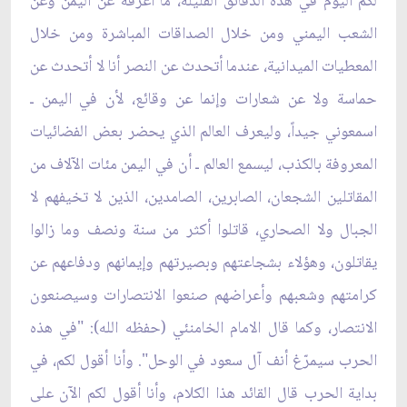
لكم اليوم في هذه الدقائق القليلة، ما أعرفه عن اليمن وعن
الشعب اليمني ومن خلال الصداقات المباشرة ومن خلال
المعطيات الميدانية، عندما أتحدث عن النصر أنا لا أتحدث عن
حماسة ولا عن شعارات وإنما عن وقائع، لأن في اليمن ـ
اسمعوني جيداً، وليعرف العالم الذي يحضر بعض الفضائيات
المعروفة بالكذب، ليسمع العالم ـ أن في اليمن مئات الآلاف من
المقاتلين الشجعان، الصابرين، الصامدين، الذين لا تخيفهم لا
الجبال ولا الصحاري، قاتلوا أكثر من سنة ونصف وما زالوا
يقاتلون، وهؤلاء بشجاعتهم وبصيرتهم وإيمانهم ودفاعهم عن
كرامتهم وشعبهم وأعراضهم صنعوا الانتصارات وسيصنعون
الانتصار، وكما قال الامام الخامنئي (حفظه الله): "في هذه
الحرب سيمرّغ أنف آل سعود في الوحل". وأنا أقول لكم، في
بداية الحرب قال القائد هذا الكلام، وأنا أقول لكم الآن على