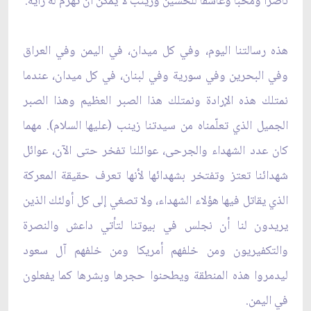
ناصراً ومحباً وعاشقاً للحسين وزينب لا يمكن أن تُهزم له راية.
هذه رسالتنا اليوم، وفي كل ميدان، في اليمن وفي العراق
وفي البحرين وفي سورية وفي لبنان، في كل ميدان، عندما
نمتلك هذه الإرادة ونمتلك هذا الصبر العظيم وهذا الصبر
الجميل الذي تعلّمناه من سيدتنا زينب (عليها السلام). مهما
كان عدد الشهداء والجرحى، عوائلنا تفخر حتى الآن، عوائل
شهدائنا تعتز وتفتخر بشهدائها لأنها تعرف حقيقة المعركة
الذي يقاتل فيها هؤلاء الشهداء، ولا تصغي إلى كل أولئك الذين
يريدون لنا أن نجلس في بيوتنا لتأتي داعش والنصرة
والتكفيريون ومن خلفهم أمريكا ومن خلفهم آل سعود
ليدمروا هذه المنطقة ويطحنوا حجرها وبشرها كما يفعلون
في اليمن.