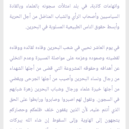
واتهامات كاذبة، في بلد امتلأت سجونه بالعلماء وبالقادة
السياسيين وأصحاب الرأي والشباب المناضل من أجل الحرية
وأبسط حقوق الناس الطبيعية المسلوبة في البحرين.
في يوم العاشر نحيي في شعب البحرين وفاءه لقائده ووفاءه
لقضيته وصموده وعزمه على مواصلة المسيرة وعدم التخلي
عن أهدافه وحقوقه المشروعة التي قضى من أجلها الشهداء
من رجال ونساء البحرين وأصيب من أجلها الجرحى ويقضي
من أجلها خيرة علماء ورجال وشباب البحرين زهرة شبابهم
في السجون. ونقول لهم اصبروا وصابروا ورابطوا على الحق
الذي أنتم عليه، لأن الذين يقفون خلف ظلمكم وحصاركم
يتجهون إلى الهاوية وإلى السقوط إن شاء الله ببركات