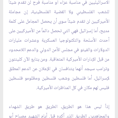
الاسرائيليين في مناسبة عزاء أو مناسبة فرح لن تقدم شيئاً
للشعب الفلسطيني ولا القضية الفلسطينية، إن مجاملة
الأميركيين لن تقدم شيئاً سوى أن يحصل المجامل على كلمة
مديح، أما إسرائيل فهي التي تحصل دائماً من الأميركيين على
أحدث الأسلحة والتكنولوجيا العسكرية وعشرات مليارات
الدولارات والفيتو في مجلس الأمن الدولي والدعم اللامحدود
من قبل الإدارات الأميركية المتعاقبة. ومن يتابع الآن كلينتون
وترامب سيجد أنهما يتنافسان في الإعلان عن الدعم المطلق
لإسرائيل، أما فلسطين وشعب فلسطين ومظلومو فلسطين
فليس لهم مكان في كل المناظرات الأميركية.
إذاً ليس هذا هو الطريق، الطريق هو طريق الشهداء
والمجاهدين، الطريق الذي أكده قبل أيام الشهيد مصباح أبو