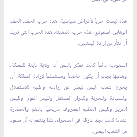
هذه ليست حرباً لأغراض سياسية، هذه حرب الحقد، الحقد
الوهابي السعودي، هذه حرب الضغينة، هذه الحرب التي تريد
أن تثأر من إرادة اليمنيين.
السعودية دائماً كانت تفكر باليمن أنه ولاية تابعة للمملكة،
وشعبها يجب أن يكون خاضعاً ومستسلماً لإرادة المملكة. أن
يخرج شعب اليمن ليعبّر عن إرادته وطلبه للاستقلال
وللسيادة وللحرية وللقرار المستقل ولليمن القوي ولليمن
العزيز ولليمن العظيم المعروف تاريخياً بالعلم والحضارة
عندما كانت نجد غارقة في الصحراء، هذا ينتقم له آل سعود
من الشعب اليمني.