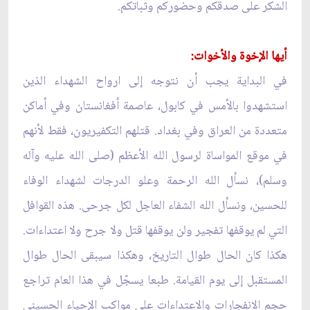
الشكر على صدقكم وحضوركم وثباتكم.
أيها الإخوة والأخوات:
في البداية يجب أن نتوجه إلى ارواح الشهداء الذين
استشهدوا بالأمس في كابول، عاصمة أفغانستان وفي أماكن
متعددة من العراق وفي بغداد. قتلهم التكفيريون، فقط لأنهم
في موقع المواساة لرسول الله الأعظم (صلى الله عليه وآله
وسلم)، نسأل الله الرحمة وعلو الدرجات لشهداء الوفاء
للحسين، ونسأل الله الشفاء العاجل لكل جرحى. هذه القوافل
التي لم يوقفها تفجير ولن يوقفها قتل ولا جرح ولا اعتداءات.
هكذا كان الحال طوال التاريخ، وهكذا سيبقى الحال طوال
المستقبل إلى يوم القيامة. طبعا يسجّل في هذا العام تراجع
حجم الانفجارات والاعتداءات على مواكب الإحياء الحسيني