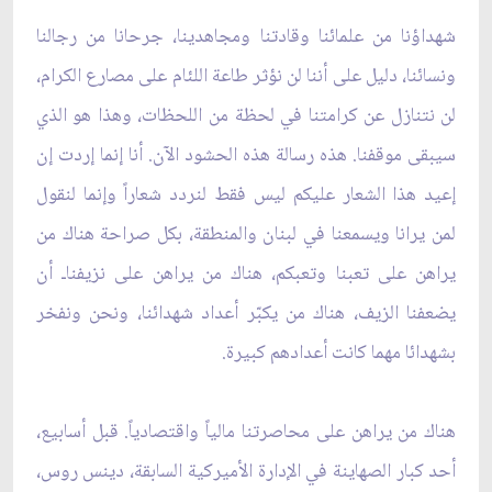
شهداؤنا من علمائنا وقادتنا ومجاهدينا، جرحانا من رجالنا
ونسائنا، دليل على أننا لن نؤثر طاعة اللئام على مصارع الكرام،
لن نتنازل عن كرامتنا في لحظة من اللحظات، وهذا هو الذي
سيبقى موقفنا. هذه رسالة هذه الحشود الآن. أنا إنما إردت إن
إعيد هذا الشعار عليكم ليس فقط لنردد شعاراً وإنما لنقول
لمن يرانا ويسمعنا في لبنان والمنطقة، بكل صراحة هناك من
يراهن على تعبنا وتعبكم، هناك من يراهن على نزيفناـ أن
يضعفنا الزيف، هناك من يكبّر أعداد شهدائنا، ونحن ونفخر
بشهدائا مهما كانت أعدادهم كبيرة.
هناك من يراهن على محاصرتنا مالياً واقتصادياً. قبل أسابيع،
أحد كبار الصهاينة في الإدارة الأميركية السابقة، دينس روس،