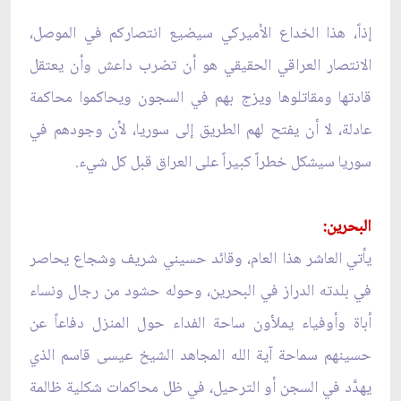
إذاً، هذا الخداع الأميركي سيضيع انتصاركم في الموصل،
الانتصار العراقي الحقيقي هو أن تضرب داعش وأن يعتقل
قادتها ومقاتلوها ويزج بهم في السجون ويحاكموا محاكمة
عادلة، لا أن يفتح لهم الطريق إلى سوريا، لأن وجودهم في
سوريا سيشكل خطراً كبيراً على العراق قبل كل شيء.
البحرين:
يأتي العاشر هذا العام، وقائد حسيني شريف وشجاع يحاصر
في بلدته الدراز في البحرين، وحوله حشود من رجال ونساء
أباة وأوفياء يملأون ساحة الفداء حول المنزل دفاعاً عن
حسينهم سماحة آية الله المجاهد الشيخ عيسى قاسم الذي
يهدَّد في السجن أو الترحيل، في ظل محاكمات شكلية ظالمة