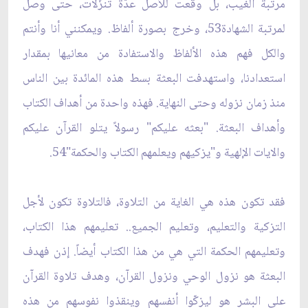
مرتبة الغيب، بل وقعت للأصل عدّة تنزّلات، حتى وصل
لمرتبة الشهادة53، وخرج بصورة ألفاظ. ويمكنني أنا وأنتم
والكل فهم هذه الألفاظ والاستفادة من معانيها بمقدار
استعدادنا، واستهدفت البعثة بسط هذه المائدة بين الناس
منذ زمان نزوله وحتى النهاية. فهذه واحدة من أهداف الكتاب
وأهداف البعثة. "بعثه عليكم" رسولاً يتلو القرآن عليكم
والايات الإلهية و"يزكيهم ويعلمهم الكتاب والحكمة"54.
فقد تكون هذه هي الغاية من التلاوة، فالتلاوة تكون لأجل
التزكية والتعليم، وتعليم الجميع.. تعليمهم هذا الكتاب،
وتعليمهم الحكمة التي هي من هذا الكتاب أيضاً. إذن فهدف
البعثة هو نزول الوحي ونزول القرآن، وهدف تلاوة القرآن
على البشر هو ليزكّوا أنفسهم وينقذوا نفوسهم من هذه