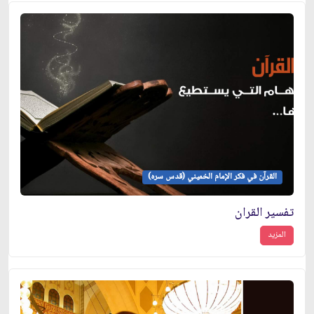
القرآن في فكر الإمام الخميني (قدس سره)
تفسير القران
المزيد