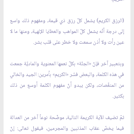
(الرزق الكريم) يشمل كلّ رزق ذي قيمة، ومفهوم ذلك واسع
إلى درجة أنّه يشمل كلّ المواهب والعطايا الإلهية، ومنها ما لا
عين رأت ولا اُذن سمعت ولا خطر على قلب بشر.
وبتعبير آخر فإنّ «الجنّة» بكلّ نعمها المعنوية والماديّة جمعت
في هذه الكلمة، والبعض فسّر «الكريم» بأمرين: الجيد والخالي
من المنغّصات، ولكن يبدو أنّ مفهوم الكلمة أوسع من ذلك
بكثير.
ثمّ تضيف الآية الكريمة التالية، موضّحة نوعاً آخر من العدالة
فيما يخصّ عقاب المذنبين والمجرمين، فيقول تعالى: إنّ