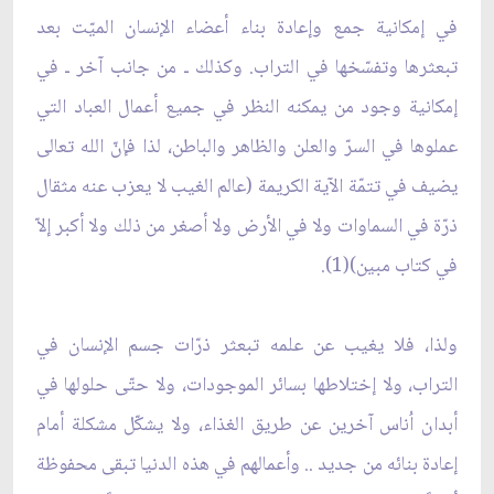
في إمكانية جمع وإعادة بناء أعضاء الإنسان الميّت بعد
تبعثرها وتفسّخها في التراب. وكذلك ـ من جانب آخر ـ في
إمكانية وجود من يمكنه النظر في جميع أعمال العباد التي
عملوها في السرّ والعلن والظاهر والباطن، لذا فإنّ الله تعالى
يضيف في تتمّة الآية الكريمة (عالم الغيب لا يعزب عنه مثقال
ذرّة في السماوات ولا في الأرض ولا أصغر من ذلك ولا أكبر إلاّ
في كتاب مبين)(1).
ولذا، فلا يغيب عن علمه تبعثر ذرّات جسم الإنسان في
التراب، ولا إختلاطها بسائر الموجودات، ولا حتّى حلولها في
أبدان اُناس آخرين عن طريق الغذاء، ولا يشكّل مشكلة أمام
إعادة بنائه من جديد .. وأعمالهم في هذه الدنيا تبقى محفوظة