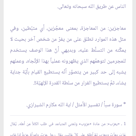
الناس عن طريق الله سبحانه وتعالى.
معاجزين: من المعاجزة، بمعنى معجّزين، أي مثبّطين، وفي
مثل هذه الموارد تطلق على من يفرّ من شخص آخر بحيث لا
يمكّنه من التسلّط عليه، وبديهي أنّ هذا الوصف يستخدم
للمجرمين لتوهمّهم الذي يظهرونه عملياً بهذا الإتّجاه، وعملهم
يشبه إلى حد كبير من يتصوّر أنّه يستطيع القيام بأيّة جناية
يشاء، ثمّ يستطيع الفرار من سلطة القدرة الإلهيّة!!.
* سورة سبأ / تفسير الأمثل / اية الله مكارم الشيرازي.
1 ـ «يعزب»: من مادة «عزوب» وتعني المتباعد في طلب الكلأ عن أهله، يُقال
عَزَبَ يعزُبُ ويعزِب ثمّ أطلق على كلّ غائب، يقال رجل عزبٌ، وامرأة عزبةٌ إذا غاب