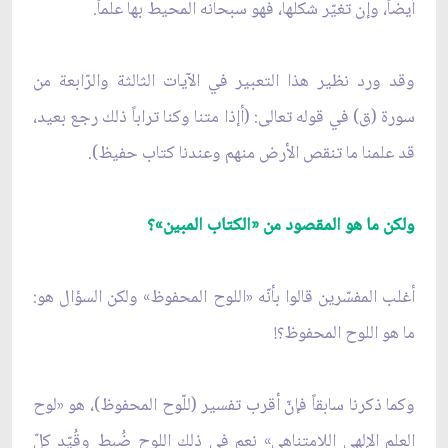
أيضاً، وإن تغيّر شكلها، فهو سبحانه المحيط بها علماً.
وقد ورد نظير هذا التعبير في الآيات الثالثة والرّابعة من
سورة (ق) في قوله تعالى: (أإذا متنا وكنا تراباً ذلك رجع بعيد،
قد علمنا ما تنقص الأرض منهم وعندنا كتاب حفيظ).
ولكن ما هو المقصود من «الكتاب المبين»؟
أغلب المفسّرين قالوا بأنّه «اللوح المحفوظ» ولكن السؤال هو:
ما هو اللوح المحفوظ؟!
وكما ذكرنا سابقاً فإنّ أقرب تفسير (للّوح المحفوظ)، هو «لوح
العلم الإلهي اللامتناهي» نعم في ذلك اللوح ضُبط وقُيّد كلّ