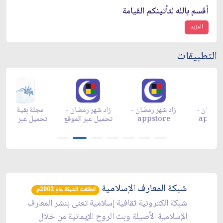
أقسم بالله لتأتينكم القيامة
المزيد
التطبيقات
زاد شهر رمضان -
زاد شهر رمضان -
زاد شهر رمضان -
م
appgallery
appstore
تحميل عبر الموقع
تح
شبكة المعارف الإسلامية
انطلقت الشبكة عام 2002م.
شبكة الكترونية ثقافية إسلامية تعنى بنشر المعارف
الإسلامية الأصيلة وبث الروح الإيمانية من خلال