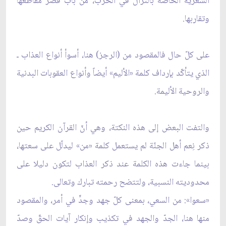
الشعرية الخاصّة بالنزال في الحرب، من باب قصر مقاطعها
وتقاربها.
على كلّ حال فالمقصود من (الرجز) هنا، أسوأ أنواع العذاب ـ
الذي يتأكّد بإرداف كلمة «الأليم» أيضاً وأنواع العقوبات البدنية
والروحية الأليمة.
والتفت البعض إلى هذه النكتة، وهي أنّ القرآن الكريم حين
ذكر نِعم أهل الجنّة لم يستعمل كلمة «من» ليدلّل على سعتها،
بينما جاءت هذه الكلمة عند ذكر العذاب لتكون دليلا على
محدوديته النسبية، ولتتضح رحمته تبارك وتعالى.
«سعوا»: من السعي، بمعنى كلّ جهد وجدٍّ في أمر، والمقصود
منها هنا، الجدّ والجهد في تكذيب وإنكار آيات الحقّ وصدّ