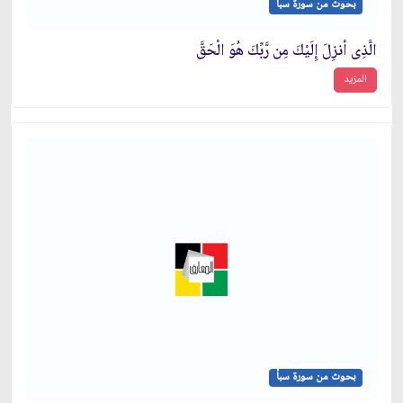
بحوث من سورة سبأ
الَّذِى أُنزِلَ إِلَيْكَ مِن رَّبِّكَ هُوَ الْحَقَّ
المزيد
بحوث من سورة سبأ