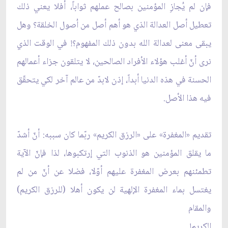
فإن لم يُجازِ المؤمنين بصالح عملهم ثواباً، أفلا يعني ذلك
تعطيل أصل العدالة الذي هو أهم أصل من اُصول الخلقة؟ وهل
يبقى معنى لعدالة الله بدون ذلك المفهوم؟! في الوقت الذي
نرى أنّ أغلب هؤلاء الأفراد الصالحين، لا يتلقون جزاء أعمالهم
الحسنة في هذه الدنيا أبداً، إذن لابدّ من عالم آخر لكي يتحقّق
فيه هذا الأصل.
تقديم «المغفرة» على «الرزق الكريم» ربّما كان سببه: أنّ أشدّ
ما يقلق المؤمنين هو الذنوب التي إرتكبوها، لذا فإنّ الآية
تطمئنهم بعرض المغفرة عليهم أوّلا، فضلا عن أنّ من لم
يغتسل بماء المغفرة الإلهية لن يكون أهلا (للرزق الكريم)
والمقام
الكريم!