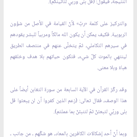
النتيجة، فيقول: (قل بلى وربّي لتأتينكم).
والتركيز على كلمة «ربّ» لأنّ القيامة في الأصل من شؤون
الربوبية. فكيف يمكن أن يكون الله مالكاً ومربياً للبشر يقودهم
في سيرهم التكاملي، ثمّ يتخلّى عنهم في منتصف الطريق
لينتهي بالموت كلّ شيء، فتكون حياتهم بلا هدف وخلقهم
هباءً وبلا معنى.
وقد ركّز القرآن في الآية السابعة من سورة التغابن أيضاً على
هذا الوصف، فقال تعالى: (زعم الذين كفروا أن لن يبعثوا قل
بلى وربّي لتبعثنّ ثمّ لتنبئنّ بما عملتم).
وبما أنّ أحد إشكالات الكافرين بالمعاد، هو شكّهم ـ من جانب ـ