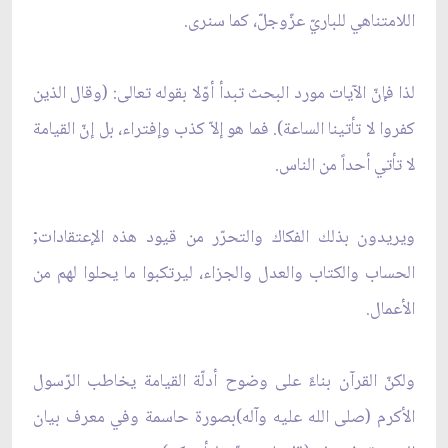
اللامتناهي للباريّ عزّوجلّ، كما سنرى.
لذا فإنّ الآيات مورد البحث تبدأ أوّلا بقوله تعالى: (وقال الذين
كفروا لا تأتينا الساعة). فما هو إلاّ كذب وإفتراء، بل إنّ القيامة
لا تأتي أحداً من الناس.
ويريدون بذلك الفكاك والتحرّر من قيود هذه الإعتقادات;
الحساب والكتاب والعدل والجزاء، ليرتكبوا ما يحلوا لهم من
الأعمال.
ولكنّ القرآن بناءً على وضوح أدلّة القيامة يخاطب الرّسول
الأكرم (صلى الله عليه وآله)بصورة حاسمة وفي معرف بيان