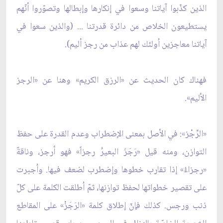
الذين كذّبوا آياتنا وسعوا في إنكارها وإبطالها وتصوّروا أنّهم
يستطيعون الخلاص من دائرة قدرتنا ... (والذين سعوا في
آياتنا معاجزين اُولئك لهم عذاب من رجز أليم).
فهناك كان الحديث عن «الرزق الكريم» وهنا عن «الرجز
الأليم».
«الرِّجْز»: في الأصل بمعنى الإضطراب وعدم القدرة على حفظ
التوازن، ومنه قيل «رَجَزَ البعيرُ رجزاً» فهو أرجز، وناقةٌ
«رجزاءُ» إذا تقارب خطوها وإضطرب لضعف فيها. واُجبرت
على تقصير خطواتها لحفظ توازنها، ثمّ اُطلقت الكلمة على كلّ
ذنب ورجس. كذلك فإنّ إطلاق كلمة «الرَجَزْ» على المقاطع