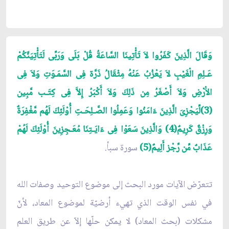
وَقَالَ الَّذِينَ كَفَرُوا لاَ تَأْتِينَا السَّاعَةُ قُلْ بَلَى وَرَبِّى لَتَأْتِيَنَّكُمْ
عَـلِمِ الْغَيْبِ لاَ يَعْزُبُ عَنْهُ مِثْقَالُ ذَرَّة فِى السَّمَـوَتِ وَلاَ فِى
الاَْرْضِ وَلاَ أَصْغَرُ مِن ذَلِكَ وَلاَ أَكْبَرُ إِلاَّ فِى كِتَـب مَّبِين
(3)لِّيَجْزِىَ الَّذِينَ ءَامَنُوا وَعَمِلُوا الصَّـلِحَـتِ أُوْلَئِكَ لَهُم مَّغْفِرَةٌ
وَرِزْقٌ كَرِيمٌ(4) وَالَّذِينَ سَعَوْا فِى ءَايَـتِنَا مُعَـجِزِينَ أُوْلَئِكَ لَهُمْ
عَذَابٌ مِّن رِّجْز أَلِيمٌ(5)
سورة سبأ.
تتعرّض الآيات مورد البحث إلى موضوع التوحيد وصفات الله
في نفس الوقت الذي تهيء أرضيّة لموضوع المعاد، لأنّ
مشكلات (بحث المعاد) لا يمكن حلّها إلاّ عن طريق العلم