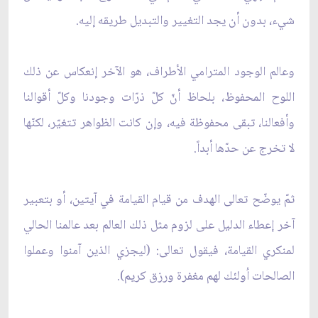
شيء، بدون أن يجد التغيير والتبديل طريقه إليه.
وعالم الوجود المترامي الأطراف، هو الآخر إنعكاس عن ذلك
اللوح المحفوظ، بلحاظ أنّ كلّ ذرّات وجودنا وكلّ أقوالنا
وأفعالنا، تبقى محفوظة فيه، وإن كانت الظواهر تتغيّر، لكنّها
لا تخرج عن حدّها أبداً.
ثمّ يوضّح تعالى الهدف من قيام القيامة في آيتين، أو بتعبير
آخر إعطاء الدليل على لزوم مثل ذلك العالم بعد عالمنا الحالي
لمنكري القيامة، فيقول تعالى: (ليجزي الذين آمنوا وعملوا
الصالحات اُولئك لهم مغفرة ورزق كريم).