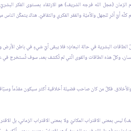
الزمان (عجل الله فرجه الشريف) هو الارتقاء بمستوى الفكر البشريّ، 
 كلّه أيّ أثرٍ للجهل والأميّة والفقر الفكري والثقافيّ. هناك يتمكّن الن
لطاقات البشرية في حالة انبعاثٍ؛ فلا يبقى أيّ شيءٍ في باطن الأرض ولا 
الإنسان، وكلّ هذه الطاقات والقوى الّتي لم تُكشف بعد، سوف تُستخرج في 
الأخلاق. فكلّ من كان صاحب فضيلة أخلاقية أكثر سيكون مقدّماً وسبّاقاً
يف) ليس بمعنى الاقتراب المكانيّ ولا بمعنى الاقتراب الزماني، بل الاق