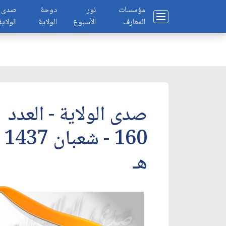
مؤسسات
نور
دوحة
صدى
المعارف
الأسبوع
الولاية
الولاية
صدى الولاية - العدد
160 - شعبان 1437
هـ