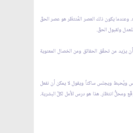
تظره. وعندما يكون ذلك العصر المُنتظَر هو عصر الحقّ
للعدل ولقبول الحقّ.
 وأن يزيد من تحقّق الحقائق ومن الخصال المعنوية
 ييأس ويُحبط ويجلس ساكناً ويقول لا يمكن أن نفعل
ع ومحلُّ انتظار. هذا هو درس الأمل لكلّ البشرية.