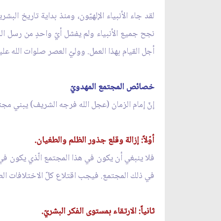
لقد جاء الأنبياء الإلهيّون، ومنذ بداية تاريخ البش
نجح جميع الأنبياء ولم يفشل أيّ واحدٍ من رسل الل
أجل القيام بهذا العمل. ووليّ العصر صلوات الله عل
خصائص المجتمع المهدويّ
إنّ إمام الزمان (عجل الله فرجه الشريف) يبني مج
أوّلاً: إزالة وقلع جذور الظلم والطغيان.
فلا ينبغي أن يكون في هذا المجتمع الّذي يكون في زمان
في ذلك المجتمع. فيجب اقتلاع كلّ الاختلافات الطبق
ثانياً: الارتقاء بمستوى الفكر البشريّ.