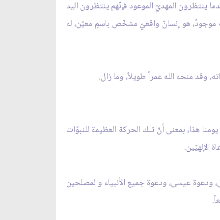
ندما ينتظرون المهديّ الموعود فإنّهم ينتظرون اليد
موجودٌ، هو إنسانٌ واقعيّ مشخّص باسمٍ معيّن، له
 وقد منحه الله عمراً طويلاً، وما زال.
 يومنا هذا، بمعنى أنّ تلك الحركة العظيمة للنبوّات
 الإلهيّين.
 موسى، ودعوة عيسى، ودعوة جميع الأنبياء والمصلحين
ً.