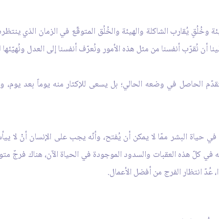
وهيئة وخُلُقٍ يُقارب الشاكلة والهيئة والخُلُق المتوقّع في الزمان الذي ين
 أن نُقرّب أنفسنا من مثل هذه الأمور ونُعرّف أنفسنا إلى العدل ونُهيّئها 
 التقدّم الحاصل في وضعه الحالي؛ بل يسعى للإكثار منه يوماً بعد يوم،
ود في حياة البشر ممّا لا يمكن أن يُفتح، وأنّه يجب على الإنسان أنْ لا
ه في كلّ هذه العقبات والسدود الموجودة في الحياة الآن، هناك فرجٌ متوقّ
 عُدّ انتظار الفرج من أفضل الأعمال.