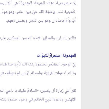
إنّ خصوصية اعتقاد الشيعة بالمهدويّة هي أنّها ليست
المُنجية تلك. وحجّة الله حيٌّ بين الناس وموجودٌ
أبٌ وأمّ محدّدان وهو بين الناس ويعيش معهم.
فالابن المبارك والمطهّر للإمام الحسن العسكري عليه
المهدويّة استمرارٌ للنبوّات
إنّ الوجود المقدّس لحضرة بقيّة الله (أرواحنا فداه)
وتلك الدعوات الإلهيّة بواسطة الرّسل لم تتوقّف في أيّ
نقرأ في زيارة آل ياسين: «السلامُ عليكَ يا داعيَ ا
الإلهيّين ودعوة النبيّ الخاتم في وجود حضرة بقيّة 