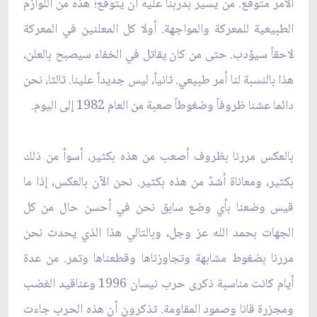
الأمر متوقع. من يسير بدربنا عليه أن يتوقع؛ هذه من اللوازم
الطبيعية للمعركة والمواجهة. أولا كل المعلنين في المعركة
لاحقاً سيؤدب. حتى من كان يقاتل في الخفاء سيصبح بالعلن،
هذا بالنسبة لنا أمر طبيعي. ثانياً، ليس جديداً علينا. ثالثا، نحن
دائما عشنا ظروفاً وضغوطاً صعبة من العام 1982 إلى اليوم.
بالعكس مررنا بظروف أصعب من هذه بكثير، أسوأ من ذلك
بكثير، ومعاناة أشدّ من هذه بكثير. نحن الآن بالعكس، إذا ما
قيس وضعنا بأي وضع سابق نحن في أحسن حال من كل
الجهات بحمد الله عز وجل، وبالتالي هذا الذي يحدث نحن
مررنا بضغوط مشابهة وتجاوزناها وقطعناها وتمر. من عدة
أيام كانت مناسبة ذكرى حرب نيسان 1996 وعناقيد الغضب
ومجزرة قانا وصمود المقاومة. تذكرون أن هذه الحرب جاءت