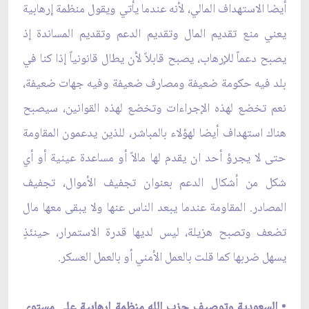
أيضا الاستهداف المالي، لأنه عندما يأتي ويقول منظمة إرهابية
يعني منع تقديم المال وتقديم الدعم وتقديم المساندة إذ
يصبح دعماً للإرهاب، يصبح قابلاً لأن يطال قانونياً إذا كنا في
بلد فيه حكومة ضعيفة ومصارف ضعيفة وفيه جهات ضعيفة،
نعم تخضع لهذه الإجراءات وتخضع لهذه القوانين، سيصبح
هناك استهداف أيضا لهؤلاء بالمباشر، للذين يدعمون المقاومة
حتى لا يجرؤ أحد ان يقدم لها مالاً أو مساعدة عينية أو أي
شكل من أشكال الدعم بعنوان تجفيف الأموال، تجفيف
المصادر. المقاومة عندما يبعد الناس عنها ولا يبقى معها مال
تضعف وتصبح هزيلة، ليس لديها قدرة الاستمرار، حينئذٍ
يسهل ضربها كما قلت بالعمل الأمني أو بالعمل العسكر.
•
السعودية وتوصيف حزب الله منظمة إرهابية على مستوى