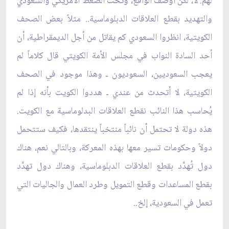
لهم. لا، لكن أوصّف الواقع، وتحت الضغط الأمريكي والسعودي
والتهديد بقطع العلاقات الدبلوماسية.. مثلاً بعض الصحف
الكويتية، انظروا السعودي كم يقاتل من أجل الديمقراطية، أن
أحد السادة النواب في مجلس الأمة الكويتي قال كلاماً لم
يعجب السعوديين، السعوديون ـ وهذا موجود في الصحف
الكويتية، لا أتحدث من عندي ـ هددوا الكويت بأنه إذا لم
يُحاسب هذا النائب نقطع العلاقات البدلوماسية مع الكويت.
هذه دولة لا تحتمل أن نائباً منتخباً ينتقدها، فكيف ستتحمل
دولاً وحكومات تسير معها بهذه المعركة، وبالتالي نعم، هناك
دول تُهدَّد بقطع العلاقات الدبلوماسية، وهناك دول تهدَّد
بقطع المساعدات وقطع التمويل وطرد العمال والجاليات التي
تعمل في السعودية، إلخ..