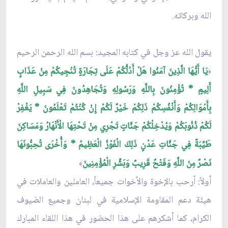
الله وبركاته.
يقول الله عز وجل في كتابه المجيد: بسم الله الرحمن الرحيم
يَا أَيُّهَا الَّذِينَ آمَنُوا هَلْ أَدُلُّكُمْ عَلَى تِجَارَةٍ تُنْجِيكُمْ مِنْ عَذَابٍ
﴿
أَلِيمٍ * تُؤْمِنُونَ بِاللَّهِ وَرَسُولِهِ وَتُجَاهِدُونَ فِي سَبِيلِ اللَّهِ
بِأَمْوَالِكُمْ وَأَنْفُسِكُمْ ذَلِكُمْ خَيْرٌ لَكُمْ إِنْ كُنْتُمْ تَعْلَمُونَ * يَغْفِرْ
لَكُمْ ذُنُوبَكُمْ وَيُدْخِلْكُمْ جَنَّاتٍ تَجْرِي مِنْ تَحْتِهَا الْأَنْهَارُ وَمَسَاكِنَ
طَيِّبَةً فِي جَنَّاتِ عَدْنٍ ذَلِكَ الْفَوْزُ الْعَظِيمُ * وَأُخْرَى تُحِبُّونَهَا
نَصْرٌ مِنَ اللَّهِ وَفَتْحٌ قَرِيبٌ وَبَشِّرِ الْمُؤْمِنِينَ
﴾
أولاً: أرحب بالإخوة والأخوات جميعاً، العاملين والعاملات في
هيئة دعم المقاومة الإسلامية في لبنان وجميع الضيوف
الكرام، كما أشكرهم على هذا الحضور في هذا اللقاء المبارك