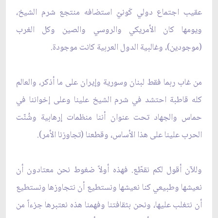
عقيب اجتماع دولي كَونيّ استضافه منتجع شرم الشيخ،
ويومها كان الأمريكي والروسي والصين وكل الغرب
(موجودين)، وغالبية الدول العربية كانت موجودة.
من غاب ربما فقط لبنان وسورية وإيران على ما أذكر، والعالم
كله قاطبة احتشد في شرم الشيخ علينا وعلى إخواننا في
حماس والجهاد تحت عنوان أننا منظمات إرهابية وشُنّت
الحرب علينا على هذا الأساس، وقطعنا (تجاوزنا الأمر).
وللآن أقول لكم نقطّع. فهذه أولاً ضغوط نحن معتادون أن
نعيشها وطبيعي كنا نعيشها ونستطيع أن نتجاوزها ونستطيع
أن نتغلب عليها، ونحن بثقافتنا وفهمنا هذه نعتبرها جزءاً من