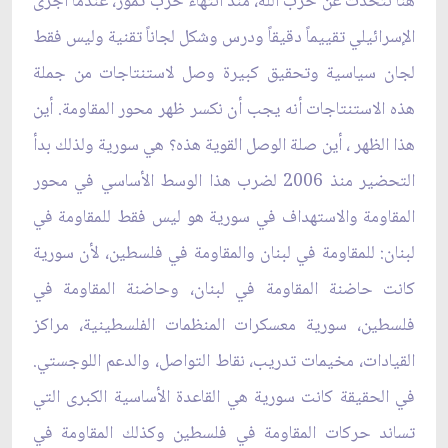
هنا نتحدث عن حزب الله، منذ انتهاء حرب تموز، عندما أجرى
الإسرائيلي تقييماً دقيقاً ودرس وشكل لجاناً تقنية وليس فقط
لجان سياسية وتحقيق كبيرة وصل لاستنتاجات من جملة
هذه الاستنتاجات أنه يجب أن نكسر ظهر محور المقاومة. أين
هذا الظهر ، أين صلة الوصل القوية هذه؟ هي سورية ولذلك بدأ
التحضير منذ 2006 لضرب هذا الوسط الأساسي في محور
المقاومة والاستهداف في سورية هو ليس فقط للمقاومة في
لبنان: للمقاومة في لبنان والمقاومة في فلسطين، لأن سورية
كانت حاضنة المقاومة في لبنان، وحاضنة المقاومة في
فلسطين، سورية معسكرات المنظمات الفلسطينية، مراكز
القيادات، مخيمات تدريب، نقاط التواصل، والدعم اللوجستي.
في الحقيقة كانت سورية هي القاعدة الأساسية الكبرى التي
تساند حركات المقاومة في فلسطين وكذلك المقاومة في