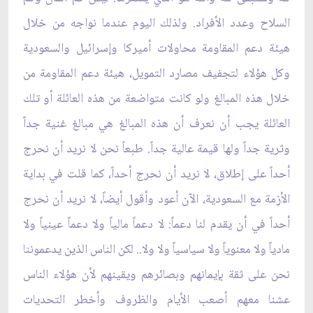
السلاح وعدد الأفراد. ولذلك اليوم عندما نواجه من خلال
هيئة دعم المقاومة محاولات أميركا وإسرائيل والسعودية
وكل هؤلاء لتجفيف مصارد التمويل، هيئة دعم المقاومة من
خلال هذه المبالغ ولو كانت متواضعة من هذه العائلة أو تلك
العائلة يجب أن نعرف أن هذه المبالغ هي مبالغ غنية جداً
وثرية جداً ولها قيمة عالية جداً. طبعاً نحن لا نريد أن نحرج
أحداً على إطلاق، لا نريد أن نحرج أحداً، كما قلت في بداية
الأزمة مع السعودية، الآن أعود وأقول أيضاً، لا نريد أن نحرج
أحداً في أن يقدم لنا دعماً: لا دعماً مالياً ولا دعماً عينياً ولا
مادياً ولا معنوياً ولا سياسياً ولا ولا.. لكن الناس الذين يدعموننا
نحن على ثقة بإيمانهم وبصائرهم ويقينهم لأن هؤلاء الناس
عشنا معهم أصعب الأيام والظروف وأخطر التحديات