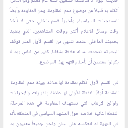
حديثنا اليوم أنا سأقسمه قسمين: قسم عام معكم ومع الناس،
أتكلم به قليلاً عن موضوع دعم المقاومة، وعن المقاومة وأيضاً
المستجدات السياسية، وأخيراً قسم داخلي حتى لا نأخذ
وقت وسائل الاعلام أكثر ووقت المشاهدين. الذي يعنينا
بحديثنا الداخلي، عندما ننتهي من القسم الأول المنار توقف
البث، ثم نتحدث بما له علاقة بشغلنا. كثير من الناس ربما لا
يكونوا معنيين أن نأخذ وقتهم بهذا الموضوع.
في القسم الأول أتكلم بمقدمة لها علاقة بهيئة دعم المقاومة،
المقدمة أولاً، النقطة الأولى لها علاقة بالقرارات والإجراءات
ولوائح الإرهاب التي تستهدف المقاومة في هذه المرحلة،
النقطة الثانية خلاصة حول المشهد السياسي في المنطقة لأنه
في النهاية له انعكاسه على لبنان ونحن جميعاً معنيون بما