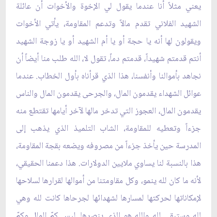
يعني مثلاً أنا عندما يقول لي الإخوة والأخوات أن عائلة
الشهيد الفلاني تقدم مالاً وتدعم المقاومة، يأتي الأخوات
ويقولون لها أنه يا حجة أو يا أم الشهيد أو يا زوجة الشهيد
أنتم قدمتم شهيداً، قدمتم دماً، تقول لا، الله طلب منا أيضاً أن
نجاهد بأموالنا وأنفسنا، هذا الذي قرأناه بأول الخطاب. عندما
عوائل الشهداء يقدمون المال، والجرحى يقدمون المال والناس
يقدمون المال، العجوز التي تدخر مالها لآخر أيامها تقتطع منه
جزءاً وتعطيه للمقاومة، الشاب التلميذ الذي يذهب إلى
المدرسة حين يأخذ جزءاً من مصروفه ويضعه بقجة المقاومة،
هذا بالنسبة لنا يساوي ملايين الدولارات. هذا دعمنا الحقيقي،
لأنه ما كان لله ينمو، وكل مقاومتنا من أموالها لقرارها لسلاحها
لإمكاناتها لحركتها لمسارها لشهدائها لجرحاها كانت لله وهي
لله وستبقى لله والله هو الذي ينصرها. ليس كمّ المال وكمّ