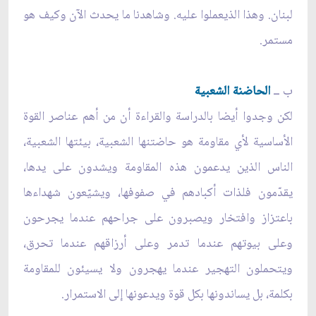
لبنان. وهذا الذيعملوا عليه. وشاهدنا ما يحدث الآن وكيف هو
مستمر.
ب ــ
الحاضنة الشعبية
لكن وجدوا أيضا بالدراسة والقراءة أن من أهم عناصر القوة
الأساسية لأي مقاومة هو حاضتنها الشعبية، بيئتها الشعبية،
الناس الذين يدعمون هذه المقاومة ويشدون على يدها،
يقدّمون فلذات أكبادهم في صفوفها، ويشيّعون شهداءها
باعتزاز وافتخار ويصبرون على جراحهم عندما يجرحون
وعلى بيوتهم عندما تدمر وعلى أرزاقهم عندما تحرق،
ويتحملون التهجير عندما يهجرون ولا يسيئون للمقاومة
بكلمة، بل يساندونها بكل قوة ويدعونها إلى الاستمرار.