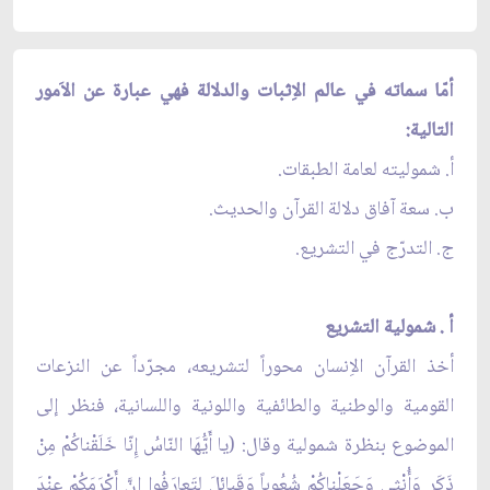
أمّا سماته في عالم الاِثبات والدلالة فهي عبارة عن الاَمور
التالية:
أ. شموليته لعامة الطبقات.
ب. سعة آفاق دلالة القرآن والحديث.
ج. التدرّج في التشريع.
أ . شمولية التشريع
أخذ القرآن الاِنسان محوراً لتشريعه، مجرّداً عن النزعات
القومية والوطنية والطائفية واللونية واللسانية، فنظر إلى
الموضوع بنظرة شمولية وقال: (يا أَيُّهَا النّاسُ إِنّا خَلَقْناكُمْ مِنْ
ذَكَرٍ وَأُنْثى وَجَعَلْناكُمْ شُعُوباً وَقَبائِلَ لِتَعارَفُوا إِنَّ أَكْرَمَكُمْ عِنْدَ