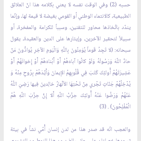
حسبه (2) وفي الوقت نفسه لا يعني بكلامه هذا انّ العلائق
الطبيعية، كالانتماء الوطني أو القومي بغيضة لا قيمة لها، وإنّما
يندّد باتّخاذها محاور للتقنين، وسبباً للكرامة والمفخرة، أو
سبيلاً لتحقير الآخرين، وإيثارها على الدين والعقيدة، يقول
سبحانه: (لا تَجِدُ قَوماً يُوَمِنُونَ بِاللّهِ وَالْيَومِ الآخِرِ يُوادُّونَ مَنْ
حادَّ اللّهَ وَرَسُولَهُ وَلَوْ كانُوا آباءَهُمْ أَوْ أَبْناءَهُمْ أَوْ إِخوانَهُمْ أَوْ
عَشِيرَتَهُمْ أُولئِكَ كَتَبَ فِي قُلُوبِهِمُ الاِِيمانَ وَأَيَّدَهُمْ بِرُوحٍ مِنْهُ وَ
يُدْخِلُهُمْ جَنّاتٍ تَجْري مِنْ تَحْتِهَا الاََنْهارُ خالِدينَ فِيها رَضِيَ اللّهُ
عَنْهُمْ وَرَضُوا عَنْهُ أُولئِكَ حِزْبُ اللّهِ أَلا إِنَّ حِزْبَ اللّهِ هُمُ
الْمُفْلِحُونَ) . (3)
والعجب انّه قد صدر هذا من لدن إنسان أُمّي نشأ في بيئة
تسودها خصلتان على جانب الضد من هذا النمط من التشريع،