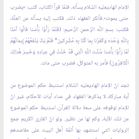
الاِمام الهاديعليه السّلام يسأله، فلمّا قرأ الكتاب، كتب: «يضرب
حتى يموت».فأنكر الفقهاء ذلك، فكتب إليه يسأله عن العلّة،
فكتب: بسم اللّه الرّحمنِ الرَّحيم: (فَلَمّا رَأَوْا بَأْسَنا قالُوا آمَنّا
بِاللّهِ وَحْدَه وَكَفَرْنا بِما كُنّا بِهِ مُشْرِكينَ* فَلَمْ يَكُ يَنْفَعُهُمْ إِيمانُهُمْ
لَمّا رَأَوْا بَأْسَنا سُنَّت اللّهِ الّتِي قَدْ خَلَتْ فِي عِبادِهِ وَخَسِرَ هُنالِكَ
الْكافِرُونَ) فأمر به المتوكل، فضرب حتى مات.
تجد انّ الاِمام الهاديعليه السّلام استنبط حكم الموضوع من
آية مباركة، لا يذكرها الفقهاء في عداد آيات الاَحكام، غير انّ
الاِمام لوقوفه على سعة دلالة القرآن، استنبط حكم الموضوع
من تلك الآية، وكم لها من نظير. ولو انّ القارىَ الكريم جمع
الروايات التي استشهد بها أئمّة أهل البيت على مقاصدهم