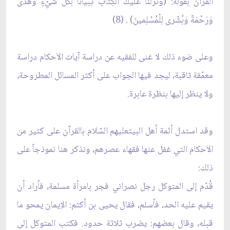
القرآن بقوله: (وَنَزَّلْنا عَلَيْكَ الْكِتابَ تِبْياناً لِكُلِّ شَيْءٍ وَهُدًى
وَرَحْمَةً وَبُشْرى لِلْمُسْلِمينَ) . (8)
وعلى ضوء ذلك لا غنى للفقيه عن دراسة آيات الاَحكام دراسة
معمّقة ثاقبة، ليجد فيها الجواب على أكثر المسائل المطروحة،
ولا ينظر إليها بنظرة عابرة.
وقد استدل أئمة أهل البيتعليهم السّلام بالقرآن على كثير من
الاَحكام التي غفل عنها فقهاء عصرهم، ونذكر هنا نموذجاً على
ذلك:
قُدّم إلى المتوكل رجل نصراني فجر بامرأة مسلمة، فأراد أن
يقيم عليه الحد، فأسلم، فقال يحيى بن أكثم: الاِيمان يمحو ما
قبله، وقال بعضهم: يضرب ثلاثة حدود. فكتب المتوكل إلى