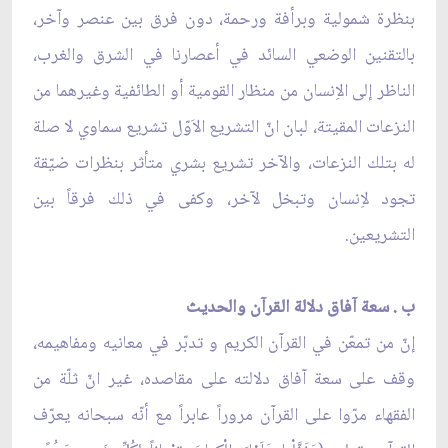
بنظرة شمولية وبرأفة ورحمة، دون فرق بين عنصر وآخر،
بالتقنين الوضعي السائد في أعصارنا في الشرق والغرب،
الناظر إلى الاِنسان من منظار القومية أو الطائفية وغيرهما من
النزعات المقيتة، لبان انّ التشريع الاَوّل تشريع سماوي لا صلة
له بتلك النزعات، والآخر تشريع بشري متأثر بنظرات ضيّقة
تجود لاِنسان وتبخل لآخر، وكفى في ذلك فرقاً بين
التشريعين.
ب . سعة آفاق دلالة القرآن والحديث
إنّ من تمعّن في القرآن الكريم و تدبّر في معانيه ومفاهيمه،
وقف على سعة آفاق دلالته على مقاصده، غير انّ ثلّة من
الفقهاء مرّوا على القرآن مروراً عابراً مع أنّه سبحانه يعرّف