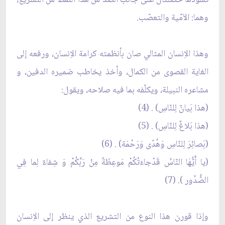
وهما: الاَمّية والتعصّب.
وهذا الاِنسان المثالي صان بأنظمته كرامة الاِنسان، ورفعه إلى
الغاية القصوى من الكمال، وأخذ يخاطب ضميره الدفين، و
مشاعره النبيلة، ويكلّفه بما فيه صلاحه، ويقول:
(هذا بَيانٌ لِلنّاسِ) . (4)
(هذا بَلاغٌ لِلنّاسِ) . (5)
(بَصائِرَ لِلنّاسِ وَهُدًى وَرَحْمَة) . (6)
(يا أَيُّهَا النّاسُ قَدْجاءَتْكُمْ مَوعِظَةٌ مِنْ رَبِّكُمْ وَ شِفاءٌ لِما فِي
الصُّدُور ). (7)
وإذا قورن هذا النوع من التشريع الذي ينظر إلى الاِنسان