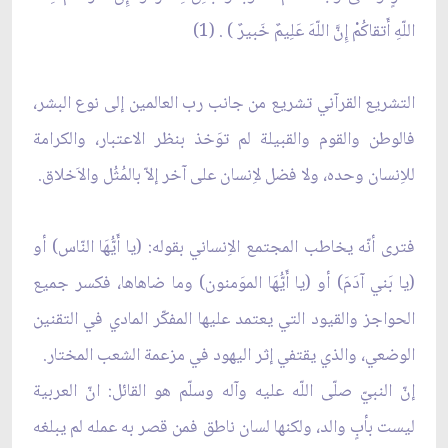
اللّهِ أَتقاكُمْ إِنَّ اللّهَ عَلِيمٌ خَبيرٌ ) . (1)
التشريع القرآني تشريع من جانب رب العالمين إلى نوع البشر،
فالوطن والقوم والقبيلة لم توَخذ بنظر الاعتبار، والكرامة
للاِنسان وحده، ولا فضل لاِنسان على آخر إلاّ بالمُثُل والاَخلاق.
فترى أنّه يخاطب المجتمع الاِنساني بقوله: (يا أَيُّهَا النّاس) أو
(يا بَني آدَمَ) أو (يا أَيُّهَا الموَمنون) وما ضاهاها، فكسر جميع
الحواجز والقيود التي يعتمد عليها المفكّر المادي في التقنين
الوضعي، والذي يقتفي إثر اليهود في مزعمة الشعب المختار.
إنّ النبيّ صلّى اللّه عليه وآله وسلّم هو القائل: انّ العربية
ليست بأبٍ والد، ولكنها لسان ناطق فمن قصر به عمله لم يبلغه