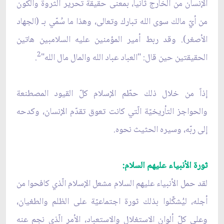
الإنسان من الخارج ثانياً، بمعنى حقيقة تحرير الثروة والكون
من أيّ مالك سوى الله تبارك وتعالى، وهذا ما سُمّي بـ (الجهاد
الأصغر). وقد ربط أمير المؤمنين عليه السلامبين هاتين
2
الحقيقتين حين قال: "العباد عباد الله والمال مال الله"
.
إذاً من خلال ذلك حطّم الإسلام كلّ القيود المصطنعة
والحواجز التأريخيّة الّتي كانت تعوق تقدّم الإنسان، وكدحه
إلى ربّه، وسيره الحثيث نحوه.
ثورة الأنبياء عليهم السلام:
لقد حمل الأنبياء عليهم السلام مشعل الإسلام الّذي كافحوا من
أجله، ليُشكِّلوا بذلك ثورة اجتماعيّة على الظلم والطغيان،
وعلى كلّ ألوان الاستغلال والاستعباد، الأمر الّذي نجم عنه