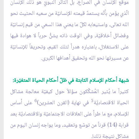
موقع الإنسان في الصراع، بل الثائر النبويّ هو ذلك الإنسان
الّذي يؤمن بأنّه يستمدّ قيمته الإنسانيّة من سعيه الحثيث نحو
الله تعالى، واستيعابه لكلّ ما يعني هذا السعي من قيم إنسانيّة
وفضائل أخلاقيّة، وفي الوقت ذاته يشنُّ حرباً لا هوادة فيها
على الاستغلال، باعتباره هدراً لتلك القيم، وتحريفاً للإنسانيّة
عن مسيرتها نحو الله وتحقيق أهدافها الكبرى.
شبهة أحكام الإسلام الثابتة في ظلّ أحكام الحياة المتغيّرة:
كثيراً ما يُثير المُشكِّكون سؤالاً حول كيفيّة معالجة مشاكل
6
5
الحياة الاقتصاديّة
في نهاية (القرن العشرين)
على أساس
الإسلام، مع ما طرأ على العلاقات الاجتماعيّة والاقتصاديّة بعد
قرابة (14) قرناً من توسّع وتعقيد، وما يواجه إنسان اليوم من
مشاكل نتيجة ذلك!.