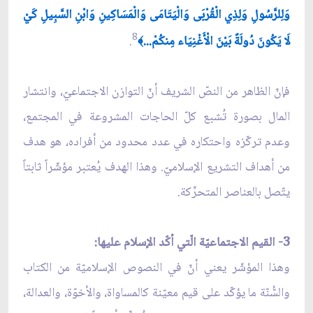
وَلِلرَّسُولِ وَلِذِي الْقُرْبَى وَالْيَتَامَى وَالْمَسَاكِينِ وَابْنِ السَّبِيلِ كَيْ
8
لَا يَكُونَ دُولَةً بَيْنَ الْأَغْنِيَاء مِنكُمْ...
.
﴾
فإنّ الظاهر من النصّ الشريف أنّ التوازن الاجتماعيّ، وانتشار
المال بصورة تُشبع كلّ الحاجات المشروعة في المجتمع،
وعدم تركّزه واحتكاره في عدد محدود من أفراده، هو هدف
من أهداف التشريع الإسلاميّ. وهذا الهدف يُعتبر مؤشّراً ثابتاً
يتّصل بالعناصر المتحرِّكة.
3- القيم الاجتماعيّة الّتي أكّد الإسلام عليها:
وهذا المؤشّر يعني أنّ في النصوص الإسلاميّة من الكتاب
والسُّنّة ما يؤكّد على قيم معيّنة كالمساواة، والأخوّة، والعدالة،