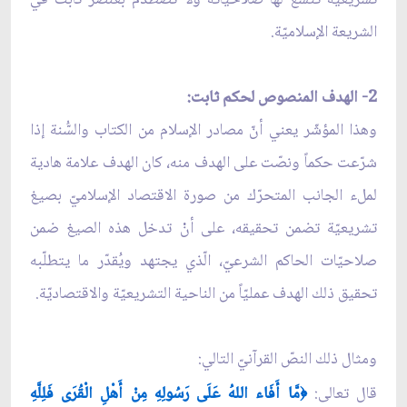
الشريعة الإسلاميّة.
2- الهدف المنصوص لحكم ثابت:
وهذا المؤشّر يعني أنّ مصادر الإسلام من الكتاب والسُّنة إذا
شرّعت حكماً ونصّت على الهدف منه، كان الهدف علامة هادية
لمل‏ء الجانب المتحرّك من صورة الاقتصاد الإسلاميّ بصيغ
تشريعيّة تضمن تحقيقه، على أنْ تدخل هذه الصيغ ضمن
صلاحيّات الحاكم الشرعيّ، الّذي يجتهد ويُقدّر ما يتطلّبه
تحقيق ذلك الهدف عمليّاً من الناحية التشريعيّة والاقتصاديّة.
ومثال ذلك النصّ القرآنيّ التالي:
قال تعالى:
مَّا أَفَاء اللهُ عَلَى رَسُولِهِ مِنْ أَهْلِ الْقُرَى فَلِلَّهِ
﴿