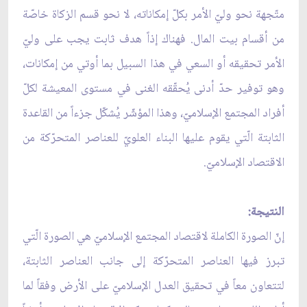
متّجهة نحو وليّ الأمر بكلّ إمكاناته، لا نحو قسم الزكاة خاصّة
من أقسام بيت المال. فهناك إذاً هدف ثابت يجب على وليّ
الأمر تحقيقه أو السعي في هذا السبيل بما أوتي من إمكانات،
وهو توفير حدّ أدنى يُحقّقه الغنى في مستوى المعيشة لكلّ
أفراد المجتمع الإسلاميّ، وهذا المؤشّر يُشكّل جزءاً من القاعدة
الثابتة الّتي يقوم عليها البناء العلويّ للعناصر المتحرّكة من
الاقتصاد الإسلاميّ.
النتيجة:
إنّ الصورة الكاملة لاقتصاد المجتمع الإسلاميّ هي الصورة الّتي
تبرز فيها العناصر المتحرّكة إلى جانب العناصر الثابتة،
لتتعاون معاً في تحقيق العدل الإسلاميّ على الأرض وفقاً لما