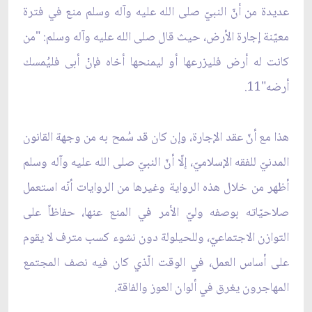
عديدة من أنّ النبيّ صلى الله عليه وآله وسلم منع في فترة
معيّنة إجارة الأرض، حيث قال صلى الله عليه وآله وسلم: "من
كانت له أرض فليزرعها أو ليمنحها أخاه فإنْ أبى فليُمسك
أرضه"11.
هذا مع أنّ عقد الإجارة، وإن كان قد سُمح به من وجهة القانون
المدنيّ للفقه الإسلاميّ، إلّا أنّ النبيّ صلى الله عليه وآله وسلم
أظهر من خلال هذه الرواية وغيرها من الروايات أنّه استعمل
صلاحيّاته بوصفه وليّ الأمر في المنع عنها، حفاظاً على
التوازن الاجتماعيّ، وللحيلولة دون نشوء كسب مترف لا يقوم
على أساس العمل، في الوقت الّذي كان فيه نصف المجتمع
المهاجرون يغرق في ألوان العوز والفاقة.