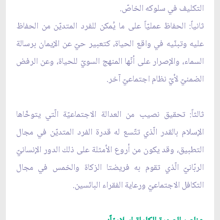
التكليف في سلوكه الخاصّ.
ثانياً: الحفاظ عمليّاً على ما يُمكن للفرد المتديّن من الحفاظ
عليه وتبنّيه في واقع الحياة، كتعبير حيّ عن الإيمان برسالة
السماء، والإصرار على أنّها المنهج السويّ للحياة، وعن الرفض
الضمنيّ لأيّ نظام اجتماعيّ آخر.
ثالثاً: تحقيق نصيب من العدالة الاجتماعيّة الّتي يتوخّاها
الإسلام بالقدر الّذي تتّسع له قدرة الفرد المتديّن في مجال
التطبيق، وقد يكون من أروع الأمثلة على ذلك الدور الإنسانيّ
الربّانيّ الّذي تقوم به فريضتا الزكاة والخمس في مجال
التكافل الاجتماعيّ ورعاية الفقراء البائسين.