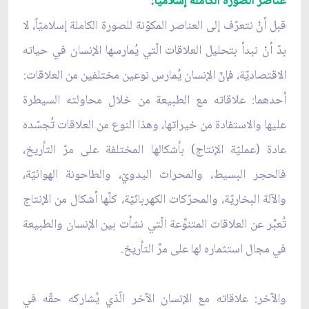
عناصر الصورة الكاملة إسلاميّاً:
قبل أنْ نتعرّف إلى العناصر المكوّنة للصورة الكاملة إسلاميّاً، لا
بدّ أنْ نبدأ بتحليل العلاقات الّتي يُمارسها الإنسان في حياته
الاقتصاديّة، فإنّ الإنسان يُمارس نوعين مختلفين من العلاقات:
أحدهما: علاقاته مع الطبيعة من خلال محاولته السيطرة
عليها والاستفادة من خيراتها، وهذا النوع من العلاقات تُجسّده
عادة (عمليّة الإنتاج) بأشكالها المختلفة على مرّ التأريخ،
فالحجر البسيط، والمحراث اليدويّ، والطاحونة الهوائيّة،
والآلة البخاريّة، والمحرّكات الكهربائيّة، كلّها أشكال من الإنتاج
تُعبِّر عن العلاقات المتنوِّعة الّتي نشأت بين الإنسان والطبيعة
في مجال استثماره لها على مرِّ التأريخ.
والآخر: علاقاته مع الإنسان الآخر الّذي يُشاركه حقّه في