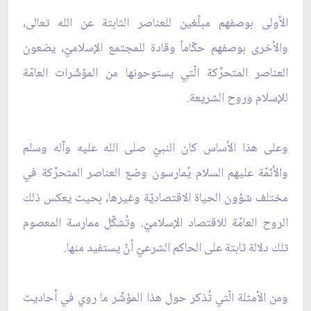
الأولى بوصفهم مبلِّغين للعناصر الثابتة عن الله تعالى،
والأخرى بوصفهم حكّاماً وقادة للمجتمع الإسلاميّ، يضعون
العناصر المتحرِّكة الّتي يستوحونها من المؤشّرات العامّة
للإسلام وروح الشريعة.
وعلى هذا الأساس كان النبيّ صلى الله عليه وآله وسلم
والأئمّة عليهم السلام يُمارسون وضع العناصر المتحرِّكة في
مختلف شؤون الحياة الاقتصاديّة وغيرها، بحيث يعكس ذلك
الروح العامّة للاقتصاد الإسلاميّ. وتُشكِّل ممارسة المعصوم
تلك دلالة ثابتة على الحاكم الشرعيّ أنْ يستفيد منها.
ومن الأمثلة الّتي تُذكر حول هذا المؤشِّر ما روي في أحاديث