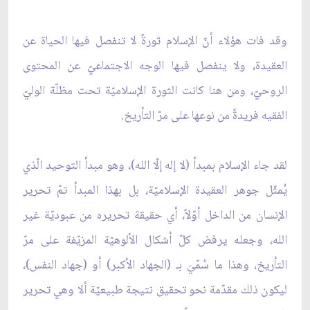
وقد فات هؤلاء أنّ الإسلام ثورةٌ لا تنفصل فيها الحياة عن
العقيدة، ولا ينفصل فيها الوجه الاجتماعيّ عن المحتوى
الروحيّ، ومن هنا كانت الثورة الإسلاميّة تحت مظلّة الوليّ
الفقيه فريدةً من نوعها على مرّ التأريخ.
لقد جاء الإسلام بمبدأ (لا إله إلّا الله)، وهو مبدأ التوحيد الّذي
يُمثّل جوهر العقيدة الإسلاميّة، بل بهذا المبدأ تمّ تحرير
الإنسان من الداخل أوّلاً، أي حقيقة تحريره من عبوديّة غير
الله، وجعله يرفض كلّ أشكال الألوهيّة المزيّفة على مرّ
التأريخ، وهذا ما سُمّيَ بـ (الجهاد الأكبر) أو (جهاد النفس)،
ليكون ذلك مقدّمة نحو تحقيق نتيجة طبيعيّة ألا وهي تحرير