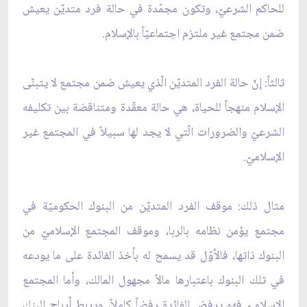
للحاكم الشرعيّ، وتكون مجمّدة في حالة فرد متديّن يعيش
ضمن مجتمع غير ملتزم اجتماعيّاً بالإسلام.
ثالثاً: إنّ حالة الفرد المتديّن الّذي يعيش ضمن مجتمع لا يتبنّى
الإسلام منهجاً للحياة، هي حالة معقّدة ومتناقضة بين تكليفه
الشرعيّ والضرورات الّتي لا يجد لها سبيلاً في المجتمع غير
الإسلاميّ.
مثال ذلك: موقف الفرد المتديّن من البنوك الحكوميّة في
مجتمع يؤمن نظامه بالربا، وموقف المجتمع الإسلاميّ من
البنوك ذاتها، فالأوّل قد يسمح له بأخذ الفائدة على ما يودعه
في تلك البنوك باعتبارها مالاً مجهول المالك، وأما المجتمع
الإسلاميّ فهو يرفض الفائدة رفضاً كاملاً، ويربط أرباح البنك