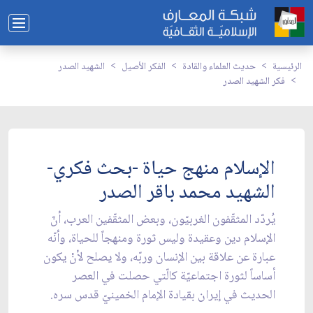
الرئيسية
حديث العلماء والقادة
الفكر الأصيل
الشهيد الصدر
فكر الشهيد الصدر
الإسلام منهج حياة -بحث فكري-
الشهيد محمد باقر الصدر
يُردّد المثقّفون الغربيّون، وبعض المثقّفين العرب، أنّ
الإسلام دين وعقيدة وليس ثورة ومنهجاً للحياة، وأنّه
عبارة عن علاقة بين الإنسان وربّه، ولا يصلح لأنْ يكون
أساساً لثورة اجتماعيّة كالّتي حصلت في العصر
الحديث في إيران بقيادة الإمام الخمينيّ قدس سره.