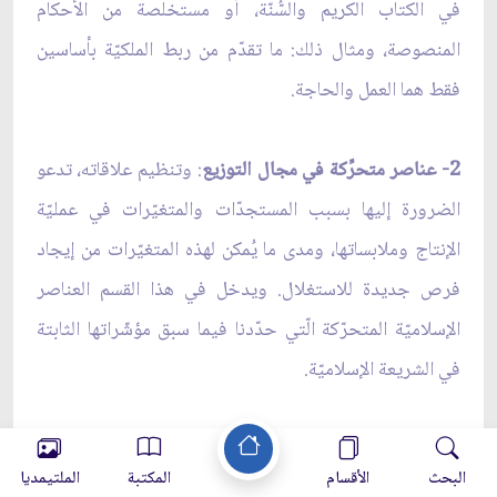
في الكتاب الكريم والسُّنّة، أو مستخلصة من الأحكام
المنصوصة، ومثال ذلك: ما تقدّم من ربط الملكيّة بأساسين
فقط هما العمل والحاجة.
2- عناصر متحرِّكة في مجال التوزيع
: وتنظيم علاقاته، تدعو
الضرورة إليها بسبب المستجدّات والمتغيّرات في عمليّة
الإنتاج وملابساتها، ومدى ما يُمكن لهذه المتغيّرات من إيجاد
فرص جديدة للاستغلال. ويدخل في هذا القسم العناصر
الإسلاميّة المتحرّكة الّتي حدّدنا فيما سبق مؤشّراتها الثابتة
في الشريعة الإسلاميّة.
ومثال هذا القسم: تحديد الحاكم الشرعيّ حدّاً أعلى لا يُسمح
البحث
الأقسام
المكتبة
الملتيمديا
بتجاوزه في عمليّة إحياء الأرض أو غيرها من مصادر الثروة