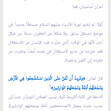
أمران أساسيّان، هما:
أوّلاً: لم تضع ثورة الأنبياء عليهم السلام مستغلّاً جديداً في
موضع مستغلّ سابق، ولا شكلاً من الطغيان بديلاً عن شكل
آخر، لأنّها في الوقت الّذي حرّرت فيه الإنسان من الاستغلال
فقد حرّرته من منابع الاستغلال في نفسه أيضاً، وغيّرت من
نظرته إلى الكون والحياة.
قال تعالى:
وَنُرِيدُ أَن نَّمُنَّ عَلَى الَّذِينَ اسْتُضْعِفُوا فِي الْأَرْضِ
﴿
3
وَنَجْعَلَهُمْ أَئِمَّةً وَنَجْعَلَهُمُ الْوَارِثِينَ
.
﴾
نُلاحظ في الآية الكريمة كيف يسير العملان الثوريّان جنباً إلى
جنب، حيث يجعل (المستضعفين أئمّة ويجعلهم الوارثين)،