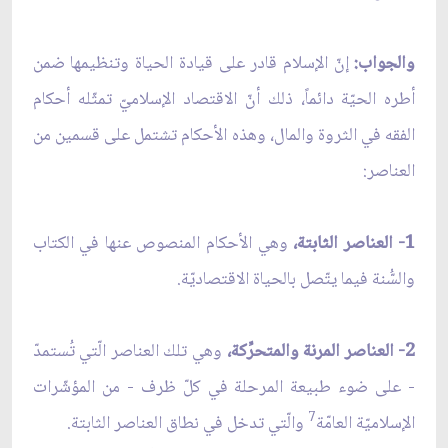
والجواب:
إنّ الإسلام قادر على قيادة الحياة وتنظيمها ضمن
أطره الحيّة دائماً، ذلك أنّ الاقتصاد الإسلاميّ تمثّله أحكام
الفقه في الثروة والمال، وهذه الأحكام تشتمل على قسمين من
العناصر:
1- العناصر الثابتة،
وهي الأحكام المنصوص عنها في الكتاب
والسُّنة فيما يتّصل بالحياة الاقتصاديّة.
2- العناصر المرنة والمتحرِّكة،
وهي تلك العناصر الّتي تُستمدّ
- على ضوء طبيعة المرحلة في كلّ ظرف - من المؤشّرات
7
الإسلاميّة العامّة
والّتي تدخل في نطاق العناصر الثابتة.