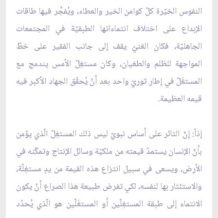
النفوس الخيّرة كلّ كوامن الخير والعطاء، ويُفجِّر فيها طاقات
الإبداع على اختلاف انتماءاتها الطبقيّة في المجتمعات
الجاهليّة، فكان الغنيّ يقف إلى جانب الفقير على خطّ
المواجهة للظلم والطغيان، وكان مستغِلّ الأمس يندمج مع
المستغَلّ في إطار ثوريّ واحد بعد أنْ يُحقّق الجهاد الأكبر فيه
قيمه العظيمة.
إذاً: إنّ الثائر على أساس نبويّ ليس ذلك المستغِلّ الّذي يؤمن
بأنّ الإنسان يستمدّ قيمته من ملكيّة وسائل الإنتاج وتمكّنه في
الأرض، ويسعى في سبيل انتزاع هذه القيمة من يدٍ مستغِلّة،
والاستئثار بها لنفسه، لكي تفرض طبيعة هذا الصراع أنْ يكون
الانتماء إلى طبقة المستغِلّين أو المستغَلّين هو الّذي يُحدّد