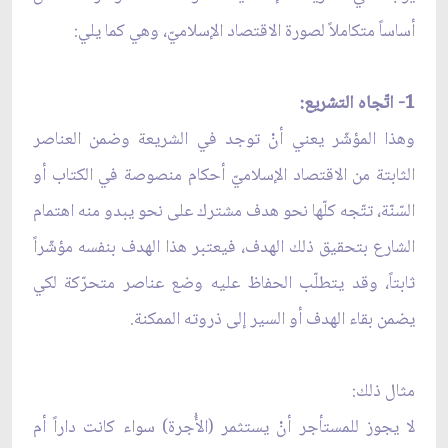
أساساً متكاملاً لصورة الاقتصاد الإسلاميّ، وهي كما يلي:
1- اتّجاه التشريع:
وهذا المؤشّر يعني أنْ توجد في الشريعة وضمن العناصر
الثابتة من الاقتصاد الإسلاميّ أحكام منصوصة في الكتاب أو
السّنّة، تتّجه كلّها نحو هدف مشترك على نحو يبدو منه اهتمام
الشارع بتحقيق ذلك الهدف، فيعتبر هذا الهدف بنفسه مؤشّراً
ثابتاً، وقد يتطلّب الحفاظ عليه وضع عناصر متحرّكة لكي
يضمن بقاء الهدف أو السير إلى ذروته الممكنة.
مثال ذلك:
لا يجوز للمستأجر أنْ يستثمر (الأُجرة) سواء كانت داراً أم