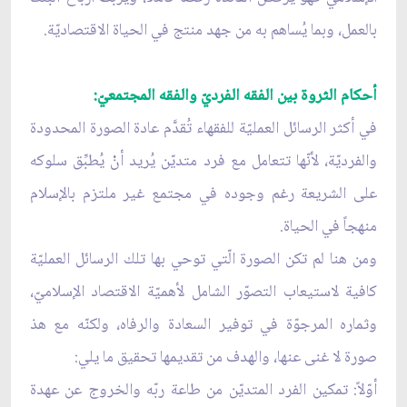
بالعمل، وبما يُساهم به من جهد منتج في الحياة الاقتصاديّة.
أحكام الثروة بين الفقه الفرديّ والفقه المجتمعيّ:
في أكثر الرسائل العمليّة للفقهاء تُقدَّم عادة الصورة المحدودة
والفرديّة، لأنّها تتعامل مع فرد متديّن يُريد أنْ يُطبِّق سلوكه
على الشريعة رغم وجوده في مجتمع غير ملتزم بالإسلام
منهجاً في الحياة.
ومن هنا لم تكن الصورة الّتي توحي بها تلك الرسائل العمليّة
كافية لاستيعاب التصوّر الشامل لأهميّة الاقتصاد الإسلاميّ،
وثماره المرجوّة في توفير السعادة والرفاه، ولكنّه مع هذ
صورة لا غنى عنها، والهدف من تقديمها تحقيق ما يلي:
أوّلاً: تمكين الفرد المتديّن من طاعة ربّه والخروج عن عهدة