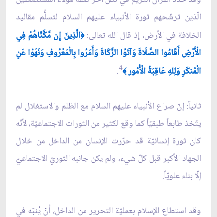
الّذين ترشّحهم ثورة الأنبياء عليهم السلام لتسلُّم مقاليد
الخلافة في الأرض، إذ قال الله تعالى:
الَّذِينَ إِن مَّكَّنَّاهُمْ فِي
﴿
الْأَرْضِ أَقَامُوا الصَّلَاةَ وَآتَوُا الزَّكَاةَ وَأَمَرُوا بِالْمَعْرُوفِ وَنَهَوْا عَنِ
4
الْمُنكَرِ وَلِلهِ عَاقِبَةُ الْأُمُور
.
﴾
ثانياً: إنّ صراع الأنبياء عليهم السلام مع الظلم والاستغلال لم
يتّخذ طابعاً طبقيّاً كما وقع لكثير من الثورات الاجتماعيّة، لأنّه
كان ثورة إنسانيّة قد حرّرت الإنسان من الداخل من خلال
الجهاد الأكبر قبل كلّ شي‏ء، ولم يكن جانبه الثوريّ الاجتماعيّ
إلّا بناء علويّاً.
وقد استطاع الإسلام بعمليّة التحرير من الداخل، أنْ يُنبّه في