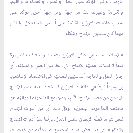
الأرض، والّتي تؤكّد على الحقّ، والعدل، والمساواة، والقيم،
والكرامة وغيرها، هذا من جهة، ومن جهة أخرى تؤكّد على
شجب علاقات التوزيع القائمة على أساس الاستغلال والظلم
مهما كان مستوى الإنتاج وشكله.
فالإسلام لم يجعل شكل التوزيع يتحدّد ويختلف بالضرورة
تبعاً لاختلاف عمليّة الإنتاج، بل ربط بين العمل والملكيّة، أيْ
جعل العمل والحاجة أساسيّين للملكيّة في الاقتصاد الإسلاميّ،
بل ومبدأً ثابتاً في علاقات التوزيع لا يختلف فيه عصر الإنتاج
اليدويّ عن عصر الإنتاج الآليّ، ومجتمع الطاحونة الهوائيّة عن
مجتمع الطاحونة البخاريّة. وكلّ ذلك أي من أدوات الإنتاج
ليس هو ما يُعلّم الإنسان معنى العدل، وإنّما نموّ أدوات الإنتاج
وتطوّرها في يد بعض أفراد المجتمع قد يُمكِّنه من الانحراف