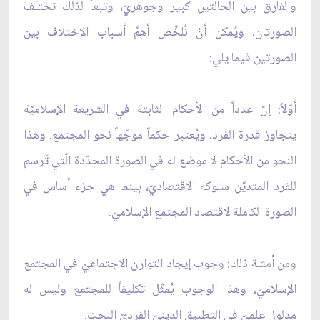
والفارق بين الحالتين كبير وجوهريّ، وتبعاً لذلك تختلف
الصورتان، ويُمكن أنْ نُلخِّص أهمَّ أسباب الاختلاف بين
الصورتين فيما يلي:
أوّلاً: إنّ عدداً من الأحكام الثابتة في الشريعة الإسلاميّة
يتجاوز قدرة الفرد، ويُعتبر حكماً موجّهاً نحو المجتمع. وهذا
النحو من الأحكام لا موضع له في الصورة المحدّدة الّتي تَرسم
للفرد المتديّن سلوكه الاقتصاديّ، بينما هي جزء أساس في
الصورة الكاملة لاقتصاد المجتمع الإسلاميّ.
ومن أمثلة ذلك: وجوب إيجاد التوازن الاجتماعيّ في المجتمع
الإسلاميّ، وهذا الوجوب يُمثِّل تكليفاً للمجتمع وليس له
مدلول علميّ في التطبيق الدينيّ الفرديّ البحت.