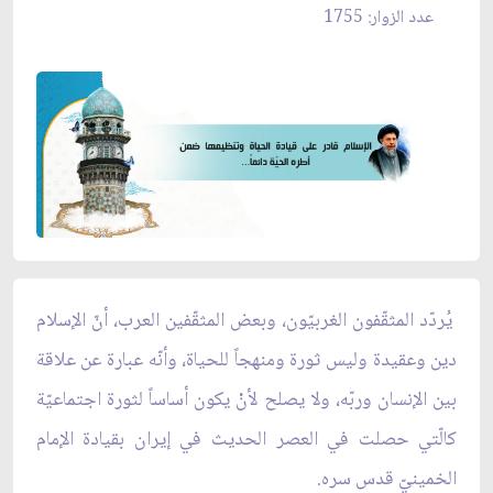
عدد الزوار: 1755
يُردّد المثقّفون الغربيّون، وبعض المثقّفين العرب، أنّ الإسلام
دين وعقيدة وليس ثورة ومنهجاً للحياة، وأنّه عبارة عن علاقة
بين الإنسان وربّه، ولا يصلح لأنْ يكون أساساً لثورة اجتماعيّة
كالّتي حصلت في العصر الحديث في إيران بقيادة الإمام
الخمينيّ قدس سره.