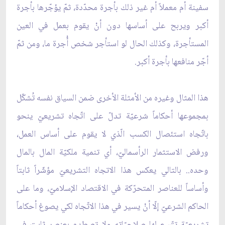
سفينة أم معملاً أم غير ذلك بأجرة محدّدة، ثمّ يؤجّرها بأجرة
أكبر ويربح على أساسها دون أنْ يقوم بعمل في العين
المستأجرة، وكذلك الحال لو استأجر شخص أُجرة ما، ومن ثمّ
أجّر منافعها بأجرة أكبر.
هذا المثال وغيره من الأمثلة الأخرى ضمن السياق نفسه تُشكّل
بمجموعها أحكاماً شرعيّة تدلّ على اتّجاه تشريعيّ ينحو
باتّجاه استئصال الكسب الّذي لا يقوم على أساس العمل،
ورفض الاستثمار الرأسماليّ، أي تنمية ملكيّة المال بالمال
وحده.. بالتالي يعكس هذا الاتجاه التشريعيّ مؤشّراً ثابتاً
وأساساً للعناصر المتحرّكة في الاقتصاد الإسلاميّ، وما على
الحاكم الشرعيّ إلّا أنْ يسير في هذا الاتّجاه لكي يصوغ أحكاماً
تشريعيّة تتّسع لها صلاحيّاته ولا تصطدم بعنصر ثابت في