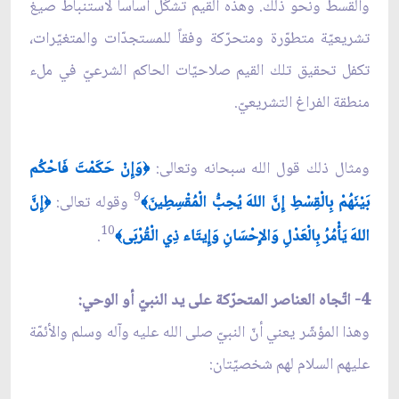
والقسط ونحو ذلك. وهذه القيم تُشكِّل أساساً لاستنباط صيغ
تشريعيّة متطوّرة ومتحرّكة وفقاً للمستجدّات والمتغيّرات،
تكفل تحقيق تلك القيم صلاحيّات الحاكم الشرعيّ في مل‏ء
منطقة الفراغ التشريعيّ.
ومثال ذلك قول الله سبحانه وتعالى:
وَإِنْ حَكَمْتَ فَاحْكُم
﴿
9
بَيْنَهُمْ بِالْقِسْطِ إِنَّ اللهَ يُحِبُّ الْمُقْسِطِينَ
وقوله تعالى:
إِنَّ
﴿
﴾
10
اللهَ يَأْمُرُ بِالْعَدْلِ وَالإِحْسَانِ وَإِيتَاء ذِي الْقُرْبَى
.
﴾
4- اتّجاه العناصر المتحرّكة على يد النبيّ أو الوحي:
وهذا المؤشّر يعني أنّ النبيّ صلى الله عليه وآله وسلم والأئمّة
عليهم السلام لهم شخصيّتان: