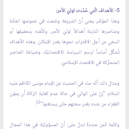
5- الأهداف الّتي حُدّدت لوليّ الأمر:
وهذا المؤشّر يعني أنّ الشريعة وضعت في نصوصها العامّة
وعناصرها الثابتة أهدافاً لوليّ الأمر، وكلّفته بتحقيقها أو
السعي من أجل الاقتراب نحوها بقدر الإمكان. وهذه الأهداف
تُشكِّل أساساً لرسم السياسة الاقتصاديّة، وصياغة العناصر
المتحرِّكة في الاقتصاد الإسلاميّ.
ومثال ذلك: أنّه جاء في الحديث عن الإمام موسى الكاظم عليه
السلام: "إنّ على الوالي في حالة عدم كفاية الزكاة أن يموّن
12
الفقراء من عنده بقدر سعتهم حتّى يستغنوا"
.
وكلمة (من عنده) تدلّ على: أنّ المسؤوليّة في هذا المجال