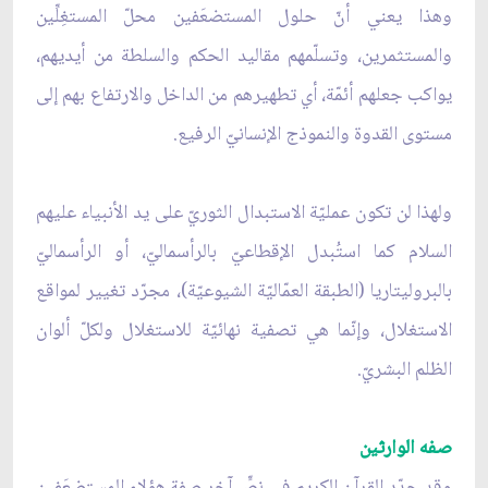
وهذا يعني أنّ حلول المستضعَفين محلّ المستغِلِّين
والمستثمرين، وتسلّمهم مقاليد الحكم والسلطة من أيديهم،
يواكب جعلهم أئمّة، أي تطهيرهم من الداخل والارتفاع بهم إلى
مستوى القدوة والنموذج الإنسانيّ الرفيع.
ولهذا لن تكون عمليّة الاستبدال الثوريّ على يد الأنبياء عليهم
السلام كما استُبدل الإقطاعيّ بالرأسماليّ، أو الرأسماليّ
بالبروليتاريا (الطبقة العمّاليّة الشيوعيّة)، مجرّد تغيير لمواقع
الاستغلال، وإنّما هي تصفية نهائيّة للاستغلال ولكلّ ألوان
الظلم البشريّ.
صفه الوارثين
وقد حدّد القرآن الكريم في نصٍّ آخر صفة هؤلاء المستضعَفين