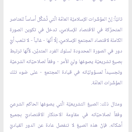
ثانيّاً: إنّ المؤشّرات الإسلاميّة العامّة الّتي تُشكِّل أساساً للعناصر
المتحرّكة في الاقتصاد الإسلاميّ، تدخل في تكوين الصورة
الكاملة لاقتصاد المجتمع الإسلاميّ، إلّا أنّها - غالباً - لا تلعب أيّ
دور في الصورة المحدودة لسلوك الفرد المتديّن، لأنّها ترتبط
بصيغ تشريعيّة يصوغها وليّ الأمر - وفقاً لصلاحيّاته الشرعيّة
وتجسيداً لمسؤوليّاته في قيادة المجتمع - على ضوء تلك
المؤشّرات العامّة.
ومثال ذلك: الصيغ التشريعيّة الّتي يصوغها الحاكم الشرعيّ
وفقاً لصلاحيّاته في مقاومة الاحتكار الاقتصاديّ بجميع
أشكاله. فإنّ هذه الصيغ لا تنفصل عادة عن الدور القياديّ