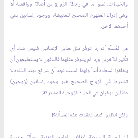
والخيالات، نسوا ما في رابطة الزواج من أصالة وواقعية ألا
وهي إدراك المفهوم الصحيح للمعيشة، ووجود إنسانين يعي
أحدهما الآخر.
من المُسلّم أنه إذا توفّر مثل هذين الإنسانين فليس هناك أي
تأثير للآخرين وإذا لم يتوفر مثلهما فالباقون لا يستطيعون أن
يخلقوا السعادة أبداً ولهذا السبب نجد أنّ شرائع ديننا البنّاءة لا
تشترط في الزواج الصحيح غير وجود إنسانين (زوجين)
عاقلين يرغبان في الحياة الزوجية المشتركة.
ولكن انظروا كيف تعقدت هذه المسألة؟!
إنّ الحياة البسيطة لطلاّب العلوم الدينية مسألة جديرة