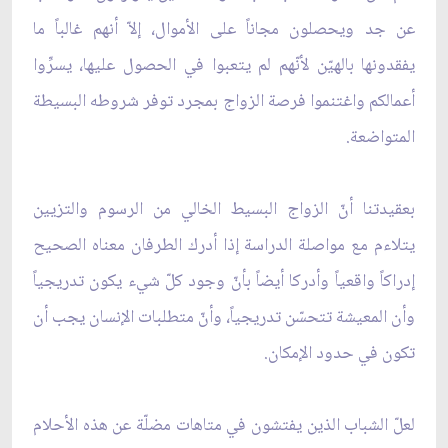
عن جد ويحصلون مجاناً على الأموال، إلاّ أنهم غالباً ما
يفقدونها بالهيّن لأنّهم لم يتعبوا في الحصول عليها، يسرِّوا
أعمالكم واغتنموا فرصة الزواج بمجرد توفر شروطه البسيطة
المتواضعة.
بعقيدتنا أنّ الزواج البسيط الخالي من الرسوم والتزيين
يتلاءم مع مواصلة الدراسة إذا أدرك الطرفان معناه الصحيح
إدراكاً واقعياً وأدركا أيضاً بأنّ وجود كلّ شيء يكون تدريجياً
وأن المعيشة تتحسّن تدريجياً، وأنّ متطلبات الإنسان يجب أن
تكون في حدود الإمكان.
لعلّ الشباب الذين يفتشون في متاهات مضلّة عن هذه الأحلام