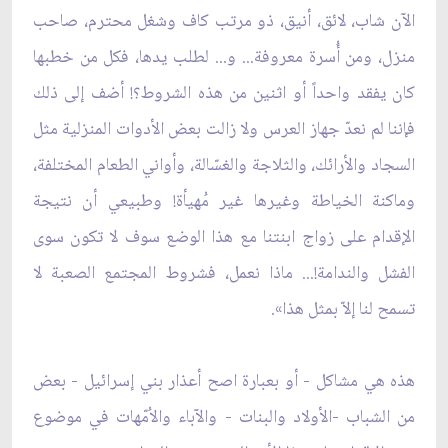
الآن شاب، لائق، أنيق، ذو مرتب كاف وشغل محترم، صاحب
منزل، ومن أُسرة معروفة... و... لطلب يدها، فكل من خطبها
كان يفقد واحداً أو اثنين من هذه الشروط؟! أضف إلى ذلك
فإننا لم نعدّ جهاز العرس ولا زالت بعض الأدوات المنزلية مثل
السجاد والأرائك، والثلاجة والغسّالة، وأواني الطعام المختلفة،
وماكنة الخياطة وغيرها غير مُهيأة! وطبيعي أن نتيجة
الإقدام على زواج ابنتنا مع هذا الوضع سوف لا تكون سوى
الفشل والندامة!... ماذا نعمل، فشروط المجتمع الصعبة لا
تسمح لنا إلاّ بمثل هذا».
هذه هي مشاكل - أو بعبارة اصح أعذار بني إسرائيل - بعض
من الشباب -الأولاد والبنات - والآباء والاُمّهات في موضوع