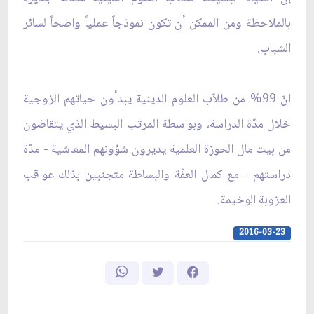
بالملاحظة ومن الممكن أن تكون نموذجاً عملياً واضحاً لسائر
الشباب.
انّ 99% من طلاّب العلوم الدينية يبدأون حياتهم الزوجية
خلال مدّة الدراسة، وبواسطة المرتب البسيط الذي يتقاضون
من بيت مال الحوزة العلمية يديرون شؤونهم المعاشية - مدّة
دراستهم - مع كمال العفّة والبساطة متجنبين بذلك عواقب
العزوبة الوخيمة.
2016-03-23