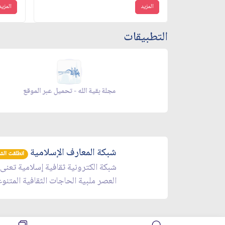
المزيد
المزيد
التطبيقات
 appgallery
زاد شهر رمضان - appstore
شبكة المعارف الإسلامية
انطلقت الشبكة 
شبكة الكترونية ثقافية إسلامية تعنى
العصر ملبية الحاجات الثقافية المتنو