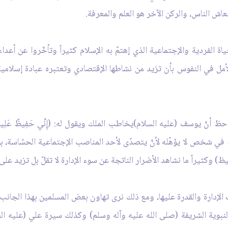
عاش الناس، والركن الآخر هو العلم والمعرفة.
ة الفردية والإجتماعية الذي إهتمّ به الإسلام كثيراً وتأخّروا عن أعداء
 الأمل في النفوس بأن تزيد من نشاطها الإقتصادي وتعتبره عبادة إسلا
حظ أنّ يوسف (عليه السلام)يخاطب الملك ويقول له: (إِنِّي حَفِيظٌ عَلِي
ط في شخص لا يؤهّله لأنّ يتصدّى لأحد المناصب الإجتماعية الحسّاسة، ب
يظ) وكثيراً ما نشاهد الأضرار الناتجة عن سوء الإدارة لا تقلّ بل تزيد على
الإدارة والقدرة عليها، ومع ذلك نرى تهاون بعض المسلمين بهذا الجان
 النبوية الشريفة (صلى الله عليه وآله وسلم) وكذلك سيرة علي (عليه السلام