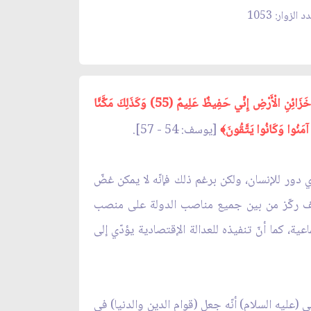
 الزوار: 1053
وَقَالَ الْمَلِكُ ائْتُونِي بِهِ أَسْتَخْلِصْهُ لِنَفْسِي فَلَمَّا كَلَّمَهُ قَالَ إِنَّكَ الْيَوْمَ لَدَيْنَا مَكِينٌ أَمِينٌ (54) قَالَ اجْعَلْنِي عَلَى خَزَائِنِ الْأَرْضِ إِنِّي حَفِيظٌ عَلِيمٌ (55) وَكَذَلِكَ مَكَّنَّا
[يوسف: 54 - 57].
﴾
ي دور للإنسان، ولكن برغم ذلك فإنّه لا يمكن غضّ
يوسف ركّز من بين جميع مناصب الدولة على منصب
ة، كما أنّ تنفيذه للعدالة الإقتصادية يؤدّي إلى
ي (عليه السلام) أنّه جعل (قوام الدين والدنيا) في