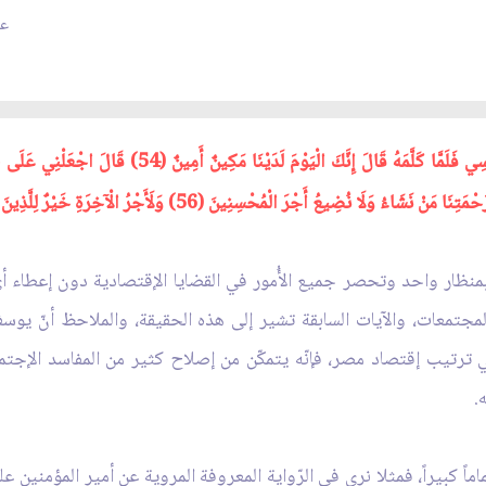
عدد
جْرَ الْمُحْسِنِينَ (56) وَلَأَجْرُ الْآخِرَةِ خَيْرٌ لِلَّذِينَ آمَنُوا وَكَانُوا يَتَّقُونَ
مور بمنظار واحد وتحصر جميع الأُمور في القضايا الإقتصادية دون إعطاء أ
المجتمعات، والآيات السابقة تشير إلى هذه الحقيقة، والملاحظ أنّ 
 ترتيب إقتصاد مصر، فإنّه يتمكّن من إصلاح كثير من المفاسد الإجتماعي
.
ماً كبيراً، فمثلا نرى في الرّواية المعروفة المروية عن أمير المؤمنين عل