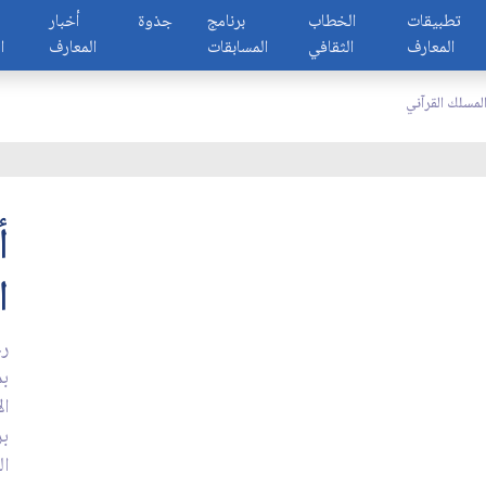
تطبيقات
الخطاب
برنامج
جذوة
أخبار
المعارف
الثقافي
المسابقات
المعارف
ا
لمسلك القرآني
أ
ا
رغ
بم
ال
بر
ال