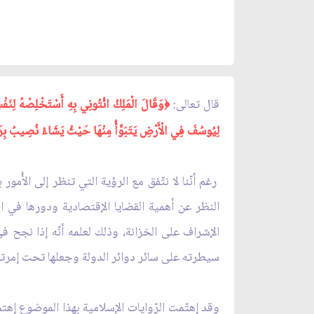
قال تعالى:
﴿
لِيُوسُفَ فِي الْأَرْضِ يَتَبَوَّأُ مِنْهَا حَيْثُ يَشَاءُ نُصِيبُ بِرَحْمَتِنَا مَنْ نَشَاءُ وَلَا نُضِيعُ أَ
رغم أنّنا لا نتّفق مع الرؤية التي تنظر إلى الأُ
النظر عن أهمية القضايا الإقتصادية ودورها في 
الإشراف على الخزانة، وذلك لعلمه أنّه إذا نجح في
سيطرته على سائر دوائر الدولة وجعلها تحت إمرته
وقد إهتّمت الرّوايات الإسلامية بهذا الموضوع إهتما