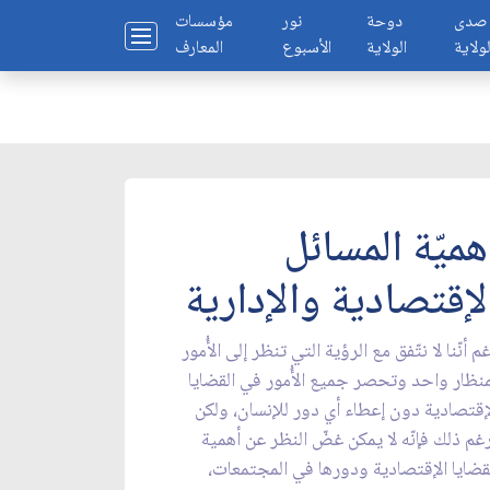
صدى
دوحة
نور
مؤسسات
لولاية
الولاية
الأسبوع
المعارف
هميّة المسائل
لإقتصادية والإدارية
م أنّنا لا نتّفق مع الرؤية التي تنظر إلى الأُمور
نظار واحد وتحصر جميع الأُمور في القضايا
إقتصادية دون إعطاء أي دور للإنسان، ولكن
غم ذلك فإنّه لا يمكن غضّ النظر عن أهمية
قضايا الإقتصادية ودورها في المجتمعات،