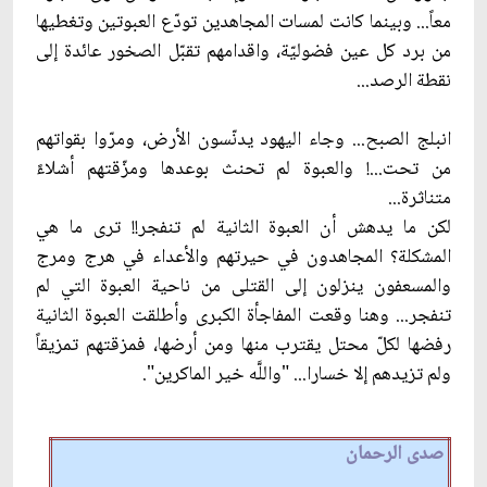
معاً... وبينما كانت لمسات المجاهدين تودّع العبوتين وتغطيها
من برد كل عين فضوليّة، واقدامهم تقبّل الصخور عائدة إلى
نقطة الرصد...
انبلج الصبح... وجاء اليهود يدنّسون الأرض، ومرّوا بقواتهم
من تحت...! والعبوة لم تحنث بوعدها ومزّقتهم أشلاءً
متناثرة...
لكن ما يدهش أن العبوة الثانية لم تنفجر!! ترى ما هي
المشكلة؟ المجاهدون في حيرتهم والأعداء في هرج ومرج
والمسعفون ينزلون إلى القتلى من ناحية العبوة التي لم
تنفجر... وهنا وقعت المفاجأة الكبرى وأطلقت العبوة الثانية
رفضها لكلّ محتل يقترب منها ومن أرضها، فمزقتهم تمزيقاً
ولم تزيدهم إلا خسارا... "واللَّه خير الماكرين".
صدى الرحمان