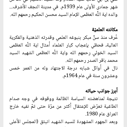
شهر جمادى الأولى عام 1939م. في مدينة النجف الأشرف...
والده اية اللَّه العظمى الإمام السيد محسن الحكيم رحمهم الله.
مكانته العلميّة
عُرف منذ سنّ‏ٍ مبكر بنبوغه العلمي وقدرته الذهنية والفكرية
العالية، فحظي بإعجاب كبار العلماء أمثال اية اللّه العظمى
السيد الخوئي رحمهم الله واية اللّه العظمى الشهيد السيد
محمد باقر الصدر رحمهم الله.
نال في أوائل شبابه درجة الاجتهاد وله من العمر خمس
وعشرون سنة في عام 1964م.
أبرز جوانب حياته
نتيجة لمناهضته السياسة الظالمة ووقوفه في وجه صدام
الطاغية تعرّض للإعتقال أكثر من مرّة حتى تمّ نفيه خارج
العراق عام 1980.
وبعد الجهود المشهودة للسيد الشهيد انبثق (المجلس الأعلى