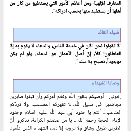
المعارف الإلهية ومن أعظم الأمور التي يستطيع من كان من
أهلها أن يستفيد منها بحسب ادراكه
".
ضياء القائد
"
لا تقولوا نحن الان في خدمة الناس، والدعاء لا يقوم به إلا
العاطلون! كلاّ، إنّ أصل الأعمال هو الدعاء، ولو لم يكن
موجوداً، نصبح بلا سند
".
وصايا الشهداء
إخوتي... أوصيكم بتقوى اللَّه ونظم أمرِكم وأن تبقوا صابرين
مجاهدين في سبيل اللَّه، لا تقهركم المصاعب، ولا تردّكم
المتاعب... أنتم يا جنود أبي عبد اللَّه عليه السلام وجنود
الإمام الحجة رحمه الله... يا من صنعتم الكرامة، تذكروا أنّ‏َ
الطريق طويل وشاق ولا ترويه إلاّ دماء الشهداء الذين علّمونا