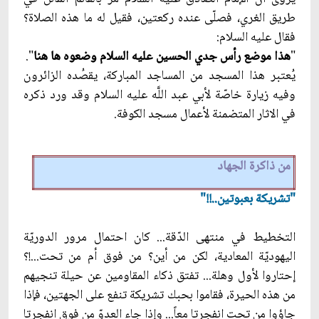
طريق الغري، فصلّى عنده ركعتين، فقيل له ما هذه الصلاة؟
فقال عليه السلام:
"
هذا موضع رأس جدي الحسين عليه السلام وضعوه ها هنا
".
يُعتبر هذا المسجد من المساجد المباركة، يقصُده الزائرون
وفيه زيارة خاصّة لأبي عبد اللَّه عليه السلام وقد ورد ذكره
في الاثار المتضمنة لأعمال مسجد الكوفة.
من ذاكرة الجهاد
"تشريكة بعبوتين..!!"
التخطيط في منتهى الدّقة... كان احتمال مرور الدوريّة
اليهوديّة المعادية، لكن من أين؟ من فوق أم من تحت...!؟
إحتاروا لأول وهلة... تفتق ذكاء المقاومين عن حيلة تنجيهم
من هذه الحيرة، فقاموا بحبك تشريكة تنفع على الجهتين، فإذا
جاؤوا من تحت انفجرتا معاً... وإذا جاء العدوّ من فوق انفجرتا