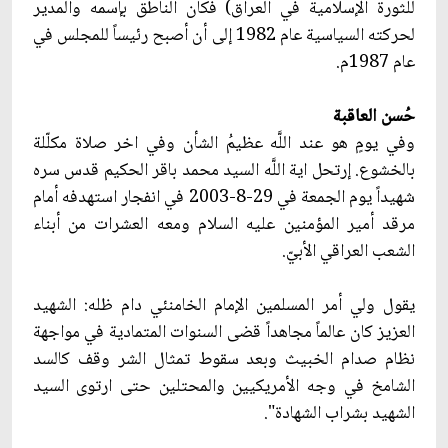
للثورة الإسلامية في العراق) فكان الناطق بإسمه والمدير
لحركته السياسية عام 1982 إلى أن أصبح رئيساً للمجلس في
عام 1987م.
حُسن العاقبة
وفي يومٍ هو عند اللَّه عظيمُ الشأن وفي اخر صلاة مكلّلة
بالخشوع. إرتحل اية اللَّه السيد محمد باقر الحكيم قدس سره
شهيداً يوم الجمعة في 29-8-2003 في انفجار استهدفه أمام
مرقد أمير المؤمنين عليه السلام ومعه العشرات من أبناء
الشعب العراقي الأبيّ.
يقول ولي أمر المسلمين الإمام الخامنئي‏ دام ظله: الشهيد
العزيز كان عالماً مجاهداً قضى السنوات المتمادية في مواجهة
نظام صدام الخبيث وبعد سقوط تمثال الشر وقف كالسد
الشامخ في وجه الأمريكيين والمحتلين حتى ارتوى السيد
الشهيد بشراب الشهادة".