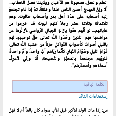
العلم والعمل، فمحبونا هم الأخيار، وولايتنا فصل الخطاب...
ألا وإنّ‏َ المهديّ‏َ أحسن الناس خلقاً وخلقةً، ثمّ‏َ إذا قام تجتمعُ
إليه أصحابه على عدّة أهل بدر وأصحاب طالوت، وهم
ثلاثمائة وثلاثة عشر رجلاً كلهم ليوثٌ قد خرجوا من
غاباتهم... لو أنَّهم همُّوا بإزالةِ الجبالِ الرَّواسي لأزالُوها عن
مواضعها فهم اللذينَ وحَّدُوا اللَّه تعالى حقّ‏َ توحيدِهِ، لهم
بالليلِ أصواتٌ كأصواتِ الثَّواكلِ حزناً من خشية اللَّه تعالى،
قُوَّامُ الليلِ وصُوَّامُ النَّهارِ، كأنَّما ربّاهم أبٌ واحد،ٌ وأمّ‏ٌ واحدةٌ،
قلوبُهم مجتمعةٌ بالمحبَّةِ والنَّصيحة،ِ ألا وإنّي لأعرِفُ
أسماءَهم وأمصارَهم
".
الكلمة الباقية
إستفتاءات القائد
س: إذا مات الولد الأكبر قبل الأب سواء كان بالغاً أم لا فهل