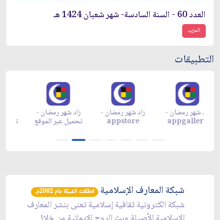
العدد 60 - السنة السادسة- شهر شعبان 1424 هـ
المزيد
التطبيقات
زاد شهر رمضان -
زاد شهر رمضان -
زاد شهر رمضان -
م
appgallery
appstore
تحميل عبر الموقع
تح
شبكة المعارف الإسلامية
انطلقت الشبكة عام 2002م.
شبكة الكترونية ثقافية إسلامية تعنى بنشر المعارف
الإسلامية الأصيلة وبث الروح الإيمانية من خلال