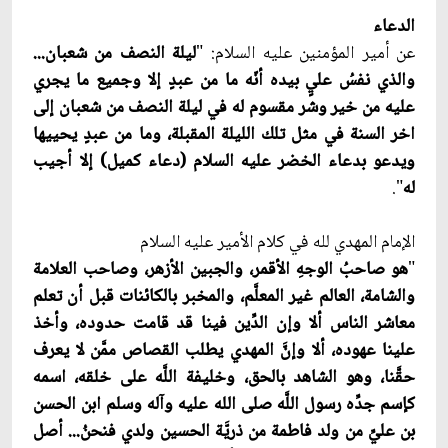
الدعاء
عن أمير المؤمنين عليه السلام: "
ليلة النصف من شعبان...
والذي نفسُ عليٍ بيده أنّه ما من عبدٍ إلا وجميع ما يجري
عليه من خير وشر مقسوم له في ليلة النصف من شعبان إلى
اخر السنة في مثل تلك الليلة المقبلة، وما من عبدٍ يحييها
ويدعو بدعاء الخضر عليه السلام (دعاء كميل) إلا أجيب
له
".
الإمام المهدي لله في كلام الأمير عليه السلام
"
هو صاحبُ الوجهِ الأقمر، والجبين الأزهر، وصاحب العلامة
والشامة، العالم غير المعلَّم، والمخبر بالكائنات قبل أن تعلم
معاشر الناس ألا وإن الدِّين فينا قد قامت حدوده، وأخذ
علينا عهوده، ألا وإنّ‏َ المهدي يطلب القصاص ممَّن لا يعرف
حقَّنا، وهو الشاهد بالحق، وخليفة اللَّه على خلقه، اسمه
كإسم جدِّه رسول اللَّه صلى الله عليه وآله وسلم ابن الحسن
بن عليّ‏ِ من ولد فاطمة من ذريَّة الحسين ولدي فنحنُ... أصل