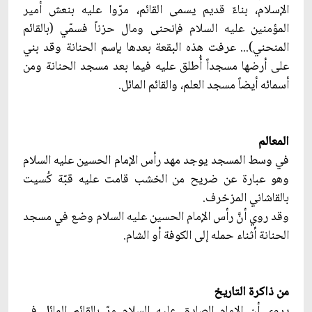
الإسلام، بناءٌ قديم يسمى القائم، مرّوا عليه بنعش أمير
المؤمنين عليه السلام فإنحنى ومال حزناً فسمّي (بالقائم
المنحني)... عرفت هذه البقعة بعدها بإسم الحنانة وقد بني
على أرضها مسجداً أُطلق عليه فيما بعد مسجد الحنانة ومن
أسمائه أيضاً مسجد العلم، والقائم المائل.
المعالم
في وسط المسجد يوجد مهد رأس الإمام الحسين عليه السلام
وهو عبارة عن ضريح من الخشب قامت عليه قبّة كُسيت
بالقاشاني المزخرف.
وقد روي أنّ‏َ رأس الإمام الحسين عليه السلام وضع في مسجد
الحنانة أثناء حمله إلى الكوفة أو الشام.
من ذاكرة التاريخ
يروى أن الإمام الصادق عليه السلام مرّ بالقائم المائل في