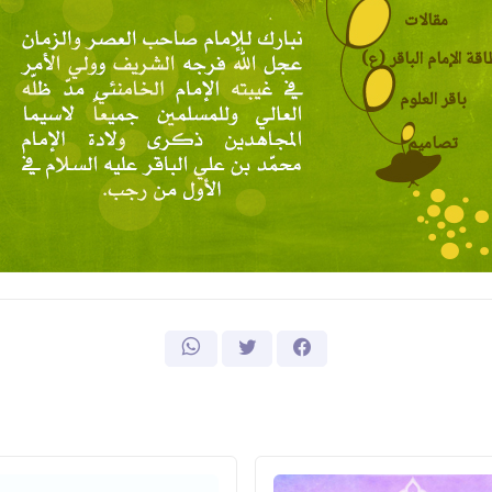
مقالات
قة الإمام الباقر (ع)
باقر العلوم
تصاميم