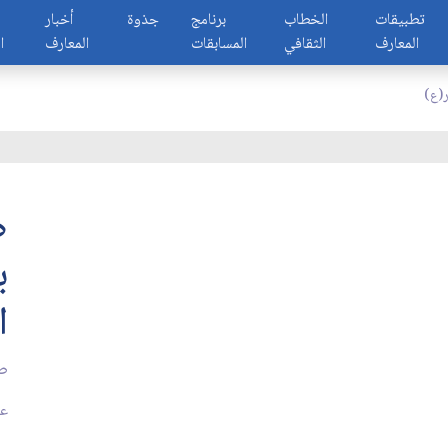
تطبيقات
الخطاب
برنامج
جذوة
أخبار
المعارف
الثقافي
المسابقات
المعارف
ا
ر(ع)
ص
ب
ا
صف
عد