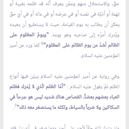
حقّ، والاستحلال منهم وممّن يعرف أنّه قد ظلمه بغيبة أو
تهمة أو أذيّة في نفسه أو في عرضه أو في ماله أو في أيّ حقّ
يمكن أن يطالب به يوم القيامة، حيث لا يستطيع أن يعيده
ويُترك أمرُه إلى صاحبه وهو يومه.
"ويومُ المظلوم على
6
الظالم أشدّ من يوم الظالم على المظلوم"
كما ورد عن أمير
المؤمنين عليه السلام.
وفي رواية عن أمير المؤمنين عليه السلام يبيّن فيها أنواع
الظلم ثمّ يقول عليه السلام :
"أمّا الظلم الّذي لا يُترك فظلم
العباد بعضهم بعضاً، القصاص هناك شديد ليس هو جرحاً في
7
السكاكين ولا ضرباً بالسياط، ولكنّه ما يستصغر معه ذلك"
.
ولن يترك الله حقّاً لأحد على أحد مهما صغر في أعيننا. فقد