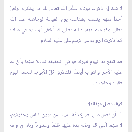
لا شكّ إن ذَكرتَ موتاك سخَّر الله تعالى لك من يذكرك، ولعلّ
أحداً منهم ينفعك بشفاعته يوم القيامة لوجاهته عند الله
تعالى وكرامته لديه، والله تعالى قد أخفى أولياءه في عباده
كما ذكرت الرواية عن الإمام عليّ عليه السلام.
فما تنفع به اليومَ غيرك هو في الحقيقة لك، لا سيّما وأنّ لك
عليه الأجر والثواب أيضاً. فلتطرق كلّ الأبواب لتجمع ليوم
فقرك وحاجتك.
كيف تصل موتاك؟
1- أن تعمل على إفراغ ذمّة الميت من ديون الناس وحقوقهم،
لا سيّما الّتي قد وضع يده عليها ظلماً وعدواناً وبلا أيّ وجه