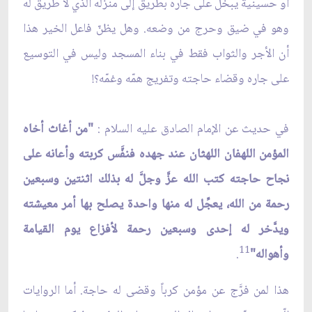
أو حسينية يبخل على جاره بطريق إلى منزله الّذي لا طريق له
وهو في ضيق وحرج من وضعه. وهل يظنّ فاعل الخير هذا
أن الأجر والثواب فقط في بناء المسجد وليس في التوسيع
على جاره وقضاء حاجته وتفريج همّه وغمّه؟!
في حديث عن الإمام الصادق عليه السلام :
"من أغاث أخاه
المؤمن اللهفان اللهثان عند جهده فنفَّس كربته وأعانه على
نجاح حاجته كتب الله عزَّ وجلَّ له بذلك اثنتين وسبعين
رحمة من الله، يعجِّل له منها واحدة يصلح بها أمر معيشته
ويدَّخر له إحدى وسبعين رحمة لأفزاع يوم القيامة
11
وأهواله"
.
هذا لمن فرَّج عن مؤمن كرباً وقضى له حاجة. أما الروايات