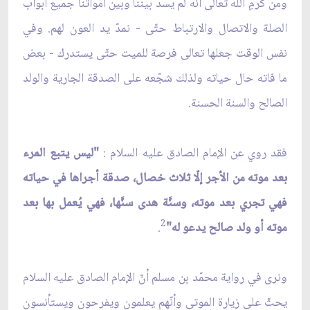
ومن كرمِ الله تعالى أنّه لم يسدَّ بيننا وبين أمواتنا جميع أبواب
الصلة والاتصال والارتباط حتّى - نمدّ يد العون لهم. وفي
نفس الوقت جعلها تعالى فرصة للميت حتّى يستدرك - بعض
ما فاته حال حياته ولذلك شجّعه على الصدقة الجارية والولد
الصالح والسنة الحسنة.
فقد روي عن الإمام الصادق عليه السلام :
"ليس يتبع المرء
بعد موته من الأجر إلّا ثلاث خصال، صدقة أجراها في حياته
فهي تجري بعد موته، وسنَّة هدى سنَّها، فهي يُعمل بها بعد
2
موته أو ولد صالح يدعو له"
.
ونرى في رواية محمّد بن مسلم أنّ الإمام الصادق عليه السلام
يحثّ على زيارة الموتى وأنّهم يعلمون ويفرحون ويستأنسون