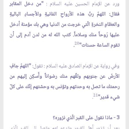
ورد عن الإمام الحسين عليه السلام :
"من دخل المقابر
فقال: اللهمّ ربَّ هذه الأرواحِ الفانيةِ والأجسادِ الباليةِ
والعظامِ النخرةِ الّتي خرجت من الدنيا وهي بك مؤمنة أدخل
عليها رَوحاً منك وسلاماً. كتب الله له من لدن آدم إلى أن
20
تقوم الساعة حسنات"
.
وفي رواية عن الإمام الصادق عليه السلام : تقول:
"اللهمّ جافِ
الأرضَ عن جنوبهم ولقِّهم منك رضواناً وأَسكِن إليهم من
رحمتك ما تصل به وحدتهم وتؤنس به وحشتهم إنّك على كلّ
21
شيء قدير"
.
3 - ماذا نقول على القبر الّذي نزوره؟
بعد أن تزور أهل القبور وتدعو لهم وتصل إلى القبر الّذي