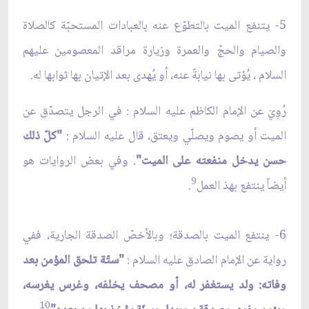
5- يتنفع الميت بالتطوّع عنه بالعبادات المستحبّة كالصلاة
والصيام والحجّ والعمرة وزيارة مراقد المعصومين عليهم
السلام ، يُؤتى بها نيابةً عنه، أو يُهدى بعد الإتيان بها ثوابها له.
رُوِيَ عن الإمام الكاظم عليه السلام : في الرجل يتصدّق عن
الميت أو يصوم ويصلّي ويعتق، قال عليه السلام :
"كلّ ذلك
حسن يدخل منفعته على الميت"
. وفي بعض الروايات هو
9
أيضاً ينتفع بهذ العمل
.
6- ينتفع الميت بالصدقة؛ وبالأخصّ الصدقة الجارية، ففي
رواية عن الإمام الصادق عليه السلام :
"ستّة تلحق المؤمن بعد
وفاته: ولد يستغفر له، أو مصحف يخلفه، وغرس يغرسه،
10