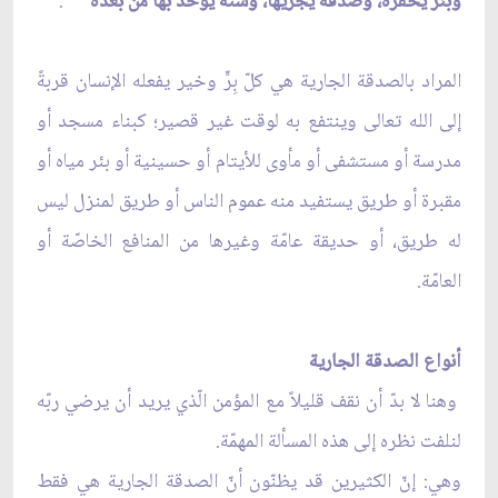
وبئر يحفره، وصدقة يجريها، وسنّة يؤخذ بها من بعده"
.
المراد بالصدقة الجارية هي كلّ بِرٍّ وخير يفعله الإنسان قربةً
إلى الله تعالى وينتفع به لوقت غير قصير؛ كبناء مسجد أو
مدرسة أو مستشفى أو مأوى للأيتام أو حسينية أو بئر مياه أو
مقبرة أو طريق يستفيد منه عموم الناس أو طريق لمنزل ليس
له طريق، أو حديقة عامّة وغيرها من المنافع الخاصّة أو
العامّة.
أنواع الصدقة الجارية
وهنا لا بدّ أن نقف قليلاً مع المؤمن الّذي يريد أن يرضي ربّه
لنلفت نظره إلى هذه المسألة المهمّة.
وهي: إنّ الكثيرين قد يظنّون أنّ الصدقة الجارية هي فقط