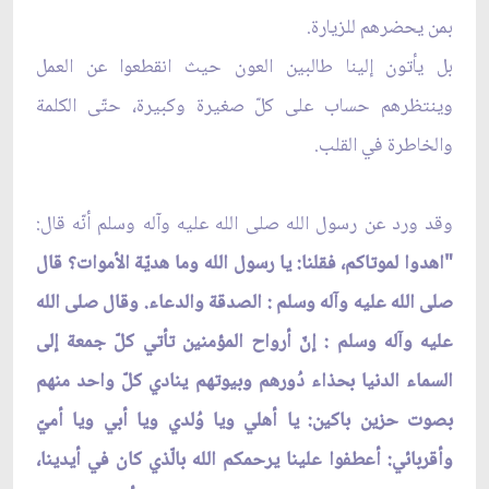
بمن يحضرهم للزيارة.
بل يأتون إلينا طالبين العون حيث انقطعوا عن العمل
وينتظرهم حساب على كلّ صغيرة وكبيرة، حتّى الكلمة
والخاطرة في القلب.
وقد ورد عن رسول الله صلى الله عليه وآله وسلم أنّه قال:
"اهدوا لموتاكم، فقلنا: يا رسول الله وما هديّة الأموات؟ قال
صلى الله عليه وآله وسلم : الصدقة والدعاء. وقال صلى الله
عليه وآله وسلم : إنّ أرواح المؤمنين تأتي كلّ جمعة إلى
السماء الدنيا بحذاء دُورهم وبيوتهم ينادي كلّ واحد منهم
بصوت حزين باكين: يا أهلي ويا وُلدي ويا أبي ويا أميّ
وأقربائي: أعطفوا علينا يرحمكم الله بالّذي كان في أيدينا،