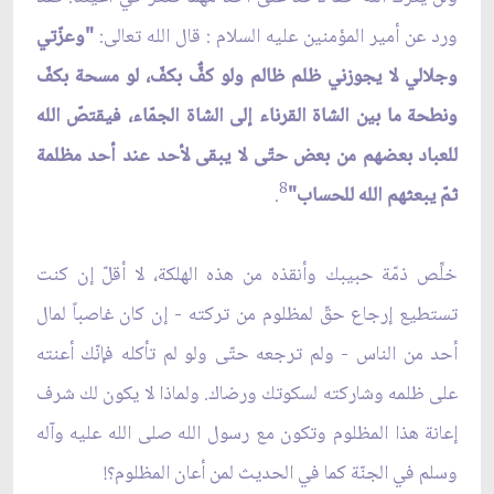
ورد عن أمير المؤمنين عليه السلام : قال الله تعالى:
"وعزّتي
وجلالي لا يجوزني ظلم ظالم ولو كفٌّ بكفّ، لو مسحة بكفّ
ونطحة ما بين الشاة القرناء إلى الشاة الجمّاء، فيقتصّ الله
للعباد بعضهم من بعض حتّى لا يبقى لأحد عند أحد مظلمة
8
ثمّ يبعثهم الله للحساب"
.
خلِّص ذمّة حبيبك وأنقذه من هذه الهلكة، لا أقلّ إن كنت
تستطيع إرجاع حقّ لمظلوم من تركته - إن كان غاصباً لمال
أحد من الناس - ولم ترجعه حتّى ولو لم تأكله فإنّك أعنته
على ظلمه وشاركته لسكوتك ورضاك. ولماذا لا يكون لك شرف
إعانة هذا المظلوم وتكون مع رسول الله صلى الله عليه وآله
وسلم في الجنّة كما في الحديث لمن أعان المظلوم؟!