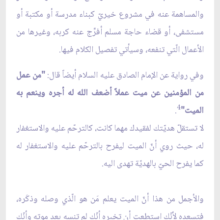
والمساهمة عنه في مشروع خيريّ كبناء مدرسة أو مكتبة أو
مستشفى، أو قضاء حاجة مسلم أفرِّج عنه كربه، وغيرها من
الأعمال الّتي تنفعه، وسيأتي تفصيل الكلام فيها.
وفي رواية عن الإمام الصادق عليه السلام أيضاً قال:
"من عمل
من المؤمنين عن ميت عملاً أضعف الله له أجره وينعم به
4
الميت"
.
لا تستقلّ هديّتك لفقيدك مهما كانت، كالترحّم عليه والاستغفار
له، حيث روي أنّ الميت ليفرح بالترحّم عليه والاستغفار له
كما يفرح الحيّ بالهديّة تهدى اليه.
والأجمل من هذا أنّ الميت يعلم مَن هو الّذي وصله وذكَره،
فتسعده لأنّك استطعت أن تخبره أنّك لم تنسه بعد موته وأنّك