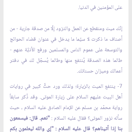
على المؤمنين في الدنيا.
إنّك ميت ومنقطع عن العمل والتزود إلّا من صدقة جارية - من
أصناف ما ذكرت لا سيّما ما يدخل في عنوان قضاء الحوائج
والتوسعة على عموم الناس والمسلمين ورفع الأذيّة عنهم -
طالما هذه الصدقة يُنتفع منها وطالما يُسجّل لك في دفتر
أعمالك وميزان حسناتك.
7- ينتفع الميت بالزيارة؛ ولذلك ورد حثٌّ كبير في روايات
أهل البيت عليهم السلام على زيارة الموتى. وقد ذُكر سابقاً
رواية محمّد بن مسلم عن الإمام الصادق عليه السلام ، حيث
سأله نزور الموتى؟ فقال عليه السلام :
"نعم. قال: فيسمعون
بنا إذا أتيناهم؟ قال عليه السلام : "إي والله ليعلمون بكم