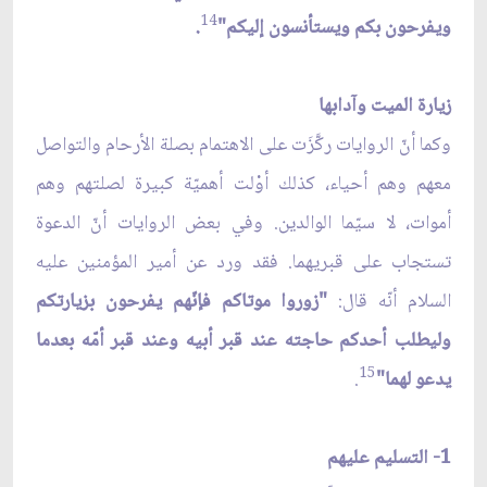
14
ويفرحون بكم ويستأنسون إليكم"
.
زيارة الميت وآدابها
وكما أنّ الروايات ركَّزَت على الاهتمام بصلة الأرحام والتواصل
معهم وهم أحياء، كذلك أوْلت أهميّة كبيرة لصلتهم وهم
أموات، لا سيّما الوالدين. وفي بعض الروايات أنّ الدعوة
تستجاب على قبريهما. فقد ورد عن أمير المؤمنين عليه
السلام أنّه قال:
"زوروا موتاكم فإنّهم يفرحون بزيارتكم
وليطلب أحدكم حاجته عند قبر أبيه وعند قبر أمّه بعدما
15
يدعو لهما"
.
1- التسليم عليهم