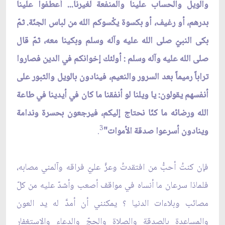
والويل والحساب علينا والمنفعة لغيرنا... أعطفوا علينا
بدرهم، أو رغيف، أو بكسوة يكْسوكم الله من لباس الجنّة. ثمّ
بكى النبيّ صلى الله عليه وآله وسلم وبكينا معه، ثمّ قال
صلى الله عليه وآله وسلم : أولئك إخوانكم في الدين فصاروا
تراباً رميماً بعد السرور والنعيم، فينادون بالويل والثبور على
أنفسهم يقولون: يا ويلنا لو أنفقنا ما كان في أيدينا في طاعة
الله ورضائه ما كنّا نحتاج إليكم، فيرجعون بحسرة وندامة
3
وينادون أسرعوا صدقة الأموات"
.
فإن كنتُ أحبُّ من افتقدتُ وعزَّ عليّ فراقه وآلمني مصابه،
فلماذا سرعان ما أنساه في مواقف أصعب وأشدّ عليه من كلّ
مصائب وبلاءات الدنيا ؟ يمكنني أن أمدَّ له يد العون
والمساعدة بالصدقة والصلاة والحجّ والدعاء والاستغفار