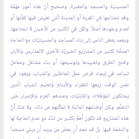
الحسينية والمسجد والمقبرة. وصحيح أنّ هذه أمور مهمّة
وقد نحتاجها في القرية أو المدينة الّتي نعيش فيها لقلّتها أو
لعدم وجودها أصلاً. ولكن في الكثير من الأحيان لا نحتاجها،
ويعمد بعض الناس إلى بناء المساجد والحسينيّات مع الحاجة
الملحَّة لكثير من المشاريع الخيريّة الأخرى كالمدارس والآبار،
وفتح الطرق وتعبيدها وتوسيعها، أو بناء مشاغل ومعامل
تساعد في إيجاد فرص عمل للعاطلين والشباب، ويعود في
نفس الوقت ريعها للفقراء والأيتام وتعليم الشباب الّذين
يمتلكون المؤهّلات والقابليّات وعندهم العزم والإصرار على
التعلّم، ولكن أوضاعهم المالية لا تمكّنهم من ذلك. ولا شكّ أنّ
هذه المشاريع قد تكون أهمّ بكثير من تلك مع عدم الحاجة لها
والتخمة فيها. بل قد نجد أن بعض من يريد أن يبني مسجداً