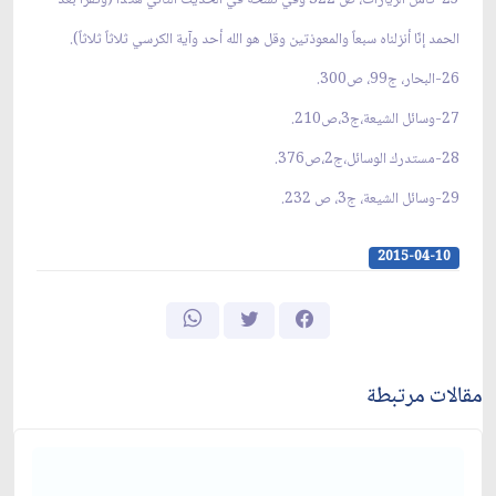
25-كامل الزيارات، ص 322 وفي نسخة في الحديث الثاني هكذا (وتقرأ بعد
الحمد إنّا أنزلناه سبعاً والمعوذتين وقل هو الله أحد وآية الكرسي ثلاثاً ثلاثاً).
26-البحار، ج99، ص300.
27-وسائل الشيعة،ج3،ص210.
28-مستدرك الوسائل،ج2،ص376.
29-وسائل الشيعة، ج3، ص 232.
2015-04-10
مقالات مرتبطة