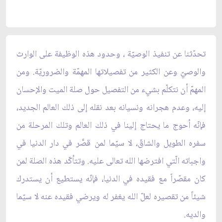
تحدّثنا عن تنفيذ الوصيّة ، وحدود هذه الوظيفة على الوارث
والوصيّ وعن الكثير من تفصيلاتها المهمّة والضروريّة. ومن
المهمّ أن نتكلّم بشيء من التفصيل حول صلة الميت والإحسان
إليه، وعدم هجرانه ونسيانه بعد نقله إلى ذلك العالم الجديد،
فإنّه أحوج ما يحتاج إلينا في ذلك العالم وتلك المرحلة من
سفره الطويل والشاقّ، لا سيّما لمن قصَّر في دار الدنيا في
واجباته الّتي افترضها الله تعالى عليه. وتتأكّد هذه الصلة لمن
كان مقصّراً مع فقيده في الدنيا، فإنّه يستطيع أن يستدرك
شيئاً من تقصيره لعلّ الله يغفر له ويرضي فقيده عنه لا سيّما
والديه.