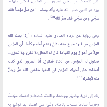
الّتي تتحدّث عن إدخال السرور على المؤمن، فيكفي منها ما
ورد عن النبيّ صلى الله عليه وآله وسلم :
"من سرَّ مؤمناً فقد
12
سرّني ومن سرّني فقد سرّ الله"
.
وفي رواية عن الإمام الصادق عليه السلام :
"إذا بعث الله
المؤمن من قبره خرج معه مثال يقدم أمامه، كلّما رأى المؤمن
هولاً من أهوال يوم القيامة قال له المثال: لا تفزع ولا تحزن...
فيقول له المؤمن: من أنت؟ فيقول: أنا السرور الّذي كنت
أدخلت على أخيك المؤمن في الدنيا خلقني الله عزَّ وجلَّ
13
منه لأبشّرك"
.
إنّك إلى تربة وضيق ووحشة وظلمة، فاصطنع لنفسك مؤنساً،
وقريناً صالحاً يبشّرك بالجنّة. وسِّع على نفسك بما توسِّع به