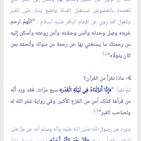
تقصده بالخصوص تستقبل القبلة وتضع يدك على القبر
وتقول كما روي عن الإمام الباقر عليه السلام :
"اللّهمّ ارحم
غربته وصِل وحدته وآنس وحشته وآمن روعته وأسكن إليه
من رحمتك ما يستغني بها عن رحمة من سواك وألحقه بمن
22
كان يتولّاه"
.
4- ماذا نقرأ من القرآن؟
ثمّ تقرأ:
"
إِنَّا أَنزَلْنَاهُ فِي لَيْلَةِ الْقَدْر
سبع مرّات. فقد ورد أنّه
﴾
﴿
من قرأها كذلك أمن من الفزع الأكبر. وفي رواية غفر الله له
23
ولصاحب القبر"
.
وورد عن رسول الله صلى الله عليه وآله وسلم أنه: من مرَّ على
المقابر فقرأ سورة:
قُلْ هُوَ اللَّهُ أَحَدٌ
إحدى عشرة مرّة،
﴾
﴿