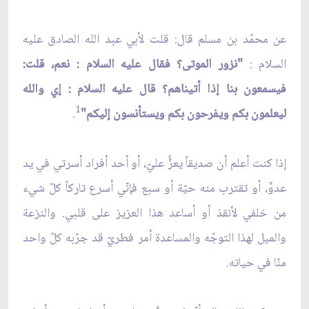
عن محمّد بن مسلم قال: قلت لأبي عبد الله الصادق عليه
السلام :
"نزور الموتى؟ فقال عليه السلام : نعم، قلت:
فيسمعون بنا إذا أتيناهم؟ قال عليه السلام : إي والله
1
ليعلمون بكم ويفرحون بكم ويستأنسون إليكم"
.
إذا كنت أعلم أن صديقاً يعزُّ عليّ، أو أحد أفراد أسرتي في يد
عدوٍّ، أو تقترب منه حيّة أو سبع فإنّي أسرع تاركاً كلّ شيء
من خلفي لأنقذ أو أساعد هذا العزيز على قلبي. والنزعة
والميل لهذا التوجّه والمساعدة أمر فطريّ قد جرّبه كلّ واحد
منّا في حياته.