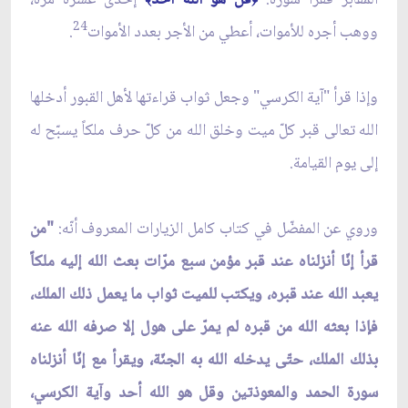
24
ووهب أجره للأموات، أعطي من الأجر بعدد الأموات
.
وإذا قرأ "آية الكرسي" وجعل ثواب قراءتها لأهل القبور أدخلها
الله تعالى قبر كلّ ميت وخلق الله من كلّ حرف ملكاً يسبّح له
إلى يوم القيامة.
وروي عن المفضّل في كتاب كامل الزيارات المعروف أنّه:
"من
قرأ إنّا أنزلناه عند قبر مؤمن سبع مرّات بعث الله إليه ملكاً
يعبد الله عند قبره، ويكتب للميت ثواب ما يعمل ذلك الملك،
فإذا بعثه الله من قبره لم يمرّ على هول إلا صرفه الله عنه
بذلك الملك، حتّى يدخله الله به الجنّة، ويقرأ مع إنّا أنزلناه
سورة الحمد والمعوذتين وقل هو الله أحد وآية الكرسي،