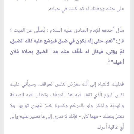
على حبّك ووفائك له كما كنت في حياته.
سأل أحدهم الإمام الصادق عليه السلام : يُصلَّى عن الميت ؟
قال:
"نعم. حتّى إنّه يكون في ضيق فيوسّع عليه ذلك الضيق،
ثمّ يؤتى، فيقال له خُفِّف عنك هذا الضيق بصلاة فلان
5
أخيك"
.
فعليك الانتباه إلى أنّك معرّض لنفس الموقف، وسيأتي عليك
نفس اليوم الّذي تقف فيه هذا الموقف وتطلب فيه الصدقة
والهديّة والذكر ولو بالترحّم وكسرة خبز لتُهدى ثوابها، ولا
تغترّ بعملك - مهما كان - فإنّك لا تدري إلى ما تصير عليه وإلى
أيّ عاقبة أمرك.