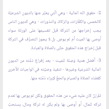
2- حقوق الله المالية - وهي الّتي يعبّر عنها بالديون الشرعيّة
كالخمس، والكفّارات، والزكاة، والنذورات - وهي كديون الناس
يجب إخراجها من التركة قبل تقسيمها على الورثة سواء
أوصى بها الميت أم لم يوصِ. بل لا يجوز التصرّف في التركة
قبل إخراج هذه الحقوق حتّى بالصلاة والعبادة.
3- أفضل هدية وَصِلة للميت - بعد إفراغ ذمّته من الديون
المالية الشرعية وغيرها - تنفيذ وصيّته في الواجبات الأخرى
كقضاء الصلاة والصيام والحجّ لإبراء ذمّته منها.
ثمّ إنْ كان عليه شيء من هذه الحقوق ولكن لم يوصِ بها لعدم
تركه للمال، أو أوصى بها ولم يكن له تركة ومال، يستحبّ