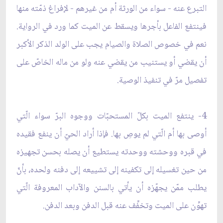
التبرع عنه - سواء من الورثة أم من غيرهم - لإفراغ ذمّته منها
فينتفع الفاعل بأجرها ويسقط عن الميت كما ورد في الرواية.
نعم في خصوص الصلاة والصيام يجب على الولد الذكر الأكبر
أن يقضي أو يستنيب من يقضي عنه ولو من ماله الخاصّ على
تفصيل مرّ في تنفيذ الوصية.
4- ينتفع الميت بكلّ المستحبّات ووجوه البرّ سواء الّتي
أوصى بها أم الّتي لم يوصِ بها. فإذا أراد الحيّ أن ينفع فقيده
في قبره ووحشته ووحدته يستطيع أن يصله بحسن تجهيزه
من حين تغسيله إلى تكفينه إلى تشييعه إلى دفنه ولحده، بأنّ
يطلب ممّن يجهّزه أن يأتي بالسنن والآداب المعروفة الّتي
تهوِّن على الميت وتخفِّف عنه قبل الدفن وبعد الدفن.