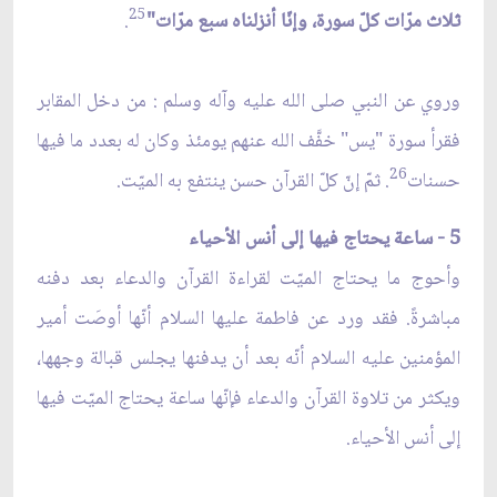
25
ثلاث مرّات كلّ سورة، وإنّا أنزلناه سبع مرّات"
.
وروي عن النبي صلى الله عليه وآله وسلم : من دخل المقابر
فقرأ سورة "يس" خفَّف الله عنهم يومئذ وكان له بعدد ما فيها
26
حسنات
. ثمّ إنّ كلّ القرآن حسن ينتفع به الميّت.
5 - ساعة يحتاج فيها إلى أنس الأحياء
وأحوج ما يحتاج الميّت لقراءة القرآن والدعاء بعد دفنه
مباشرةً. فقد ورد عن فاطمة عليها السلام أنّها أوصَت أمير
المؤمنين عليه السلام أنّه بعد أن يدفنها يجلس قبالة وجهها،
ويكثر من تلاوة القرآن والدعاء فإنّها ساعة يحتاج الميّت فيها
إلى أنس الأحياء.