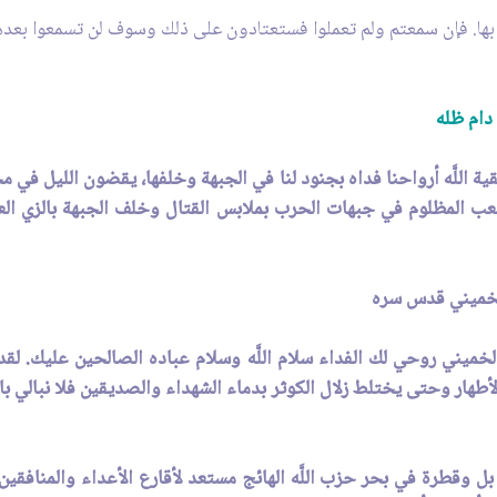
وا بها. فإن سمعتم ولم تعملوا فستعتادون على ذلك وسوف لن تسمعوا بعدها
دام ظله
ية اللَّه أرواحنا فداه بجنود لنا في الجبهة وخلفها، يقضون الليل في محر
شعب المظلوم في جبهات الحرب بملابس القتال وخلف الجبهة بالزي العل
الخميني قدس سره
خميني روحي لك الفداء سلام اللَّه وسلام عباده الصالحين عليك. لقد ع
أطهار وحتى يختلط زلال الكوثر بدماء الشهداء والصديقين فلا نبالي ب
َّه بل وقطرة في بحر حزب اللَّه الهائج مستعد لأقارع الأعداء والمنا