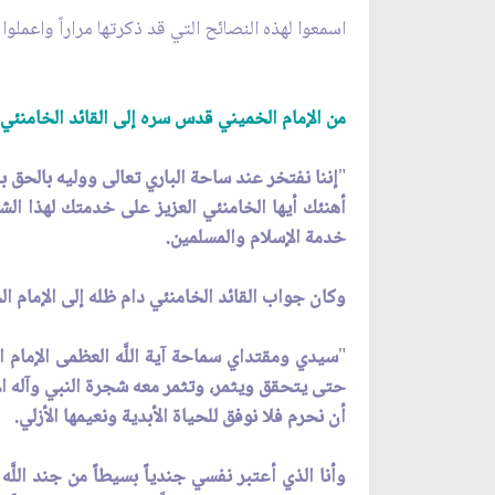
اسمعوا لهذه النصائح التي قد ذكرتها مراراً واعمل
من الإمام الخميني قدس سره إلى القائد الخامنئي 
"
إننا نفتخر عند ساحة الباري تعالى ووليه بالحق بق
أهنئك أيها الخامنئي العزيز على خدمتك لهذا ال
خدمة الإسلام والمسلمين.
وكان جواب القائد الخامنئي دام ظله إلى الإمام 
"
سيدي ومقتداي سماحة آية اللَّه العظمى الإمام ال
حتى يتحقق ويثمر، وتثمر معه شجرة النبي وآله ال
أن نحرم فلا نوفق للحياة الأبدية ونعيمها الأزلي.
وأنا الذي أعتبر نفسي جندياً بسيطاً من جند الل