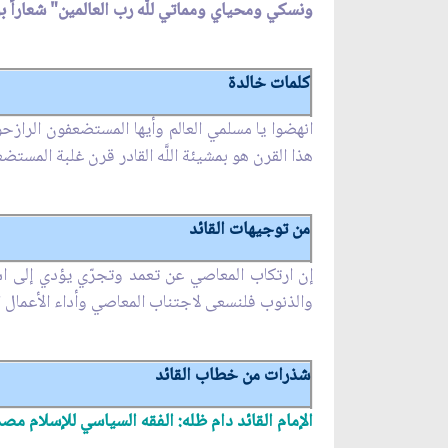
ونسكي ومحياي ومماتي للَّه رب العالمين" شعاراً
كلمات خالدة
انهضوا يا مسلمي العالم وأيها المستضعفون الرازح
هذا القرن هو بمشيئة اللَّه القادر قرن غلبة المست
من توجيهات القائد
إن ارتكاب المعاصي عن تعمد وتجرّي يؤدي إلى اس
والذنوب فلنسعى لاجتناب المعاصي وأداء الأعمال الص
شذرات من خطاب القائد
الإمام القائد دام ظله: الفقه السياسي للإسلام مص