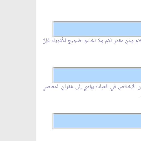
م وعن مقدراتكم ولا تخشوا ضجيج الأقوياء فإنّ‏َ
ن الإخلاص في العبادة يؤدي إلى غفران المعاصي