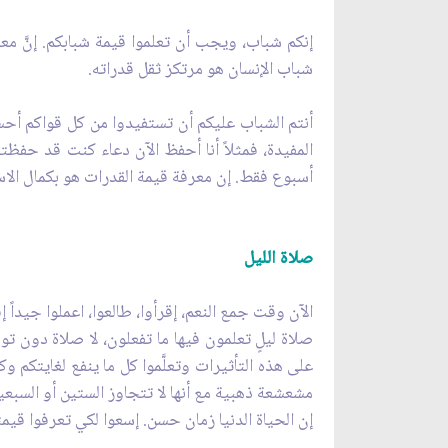
إنكم شباب، ويجب أن تعلموا قيمة شبابكم. إنّ‏َ م
شباب الإنسان هو مرتكز ثقل قدراته.
أنتم الشباب عليكم أن تستفيدوا من كل قواكم أحسن
أسبوع فقط. إن معرفة قيمة القدرات هو بكمال الاست
صلاة الليل‏
الآن وقت جمع النعم، إقرأوا، طالعوا، اعملوا جيداً إق
صلاة ليلٍ تعلمون فيها ما تفعلون، لا صلاة دون توج
على هذه التأثيرات وتعلَّموا كل ما ينفع لغايتكم وك
مشعشعة ذهبية مع أنها لا تتجاوز الستين أو السبعين
إن الحياة الدنيا زمان حسن. إسعوا لكي تعرفوا قيم