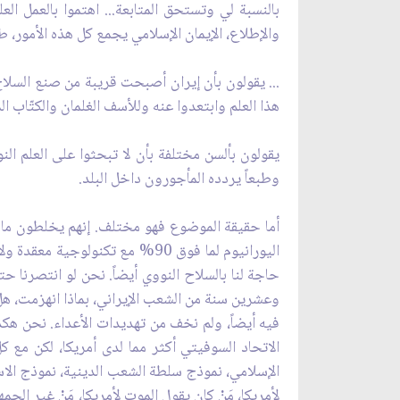
بالنسبة لي وتستحق المتابعة... اهتموا بالعمل الع
والإطلاع، الإيمان الإسلامي يجمع كل هذه الأمور، ط
... يقولون بأن إيران أصبحت قريبة من صنع السلا
هذا العلم وابتعدوا عنه وللأسف الغلمان والكتّاب
يقولون بألسن مختلفة بأن لا تبحثوا على العلم ال
وطبعاً يردده المأجورون داخل البلد.
أما حقيقة الموضوع فهو مختلف. إنهم يخلطون ما ب
اليورانيوم لما فوق 90% مع تكنول
حاجة لنا بالسلاح النووي أيضاً. نحن لو انتصرنا 
وعشرين سنة من الشعب الإيراني، بماذا انهزمت، هل ه
فيه أيضاً، ولم نخف من تهديدات الأعداء. نحن هكذا
الاتحاد السوفيتي أكثر مما لدى أمريكا، لكن مع كل
الإسلامي، نموذج سلطة الشعب الدينية، نموذج الاس
لأمريكا، مَنْ كان يقول الموت لأمريكا، مَنْ غير ال