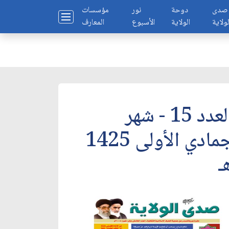
صدى
دوحة
نور
مؤسسات
لولاية
الولاية
الأسبوع
المعارف
العدد 15 - شهر
جمادي الأولى 1425
ـ