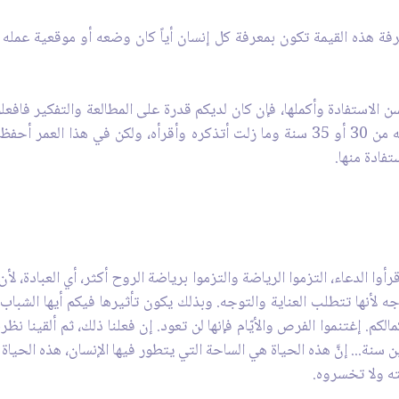
عرفة هذه القيمة تكون بمعرفة كل إنسان أياً كان وضعه أو موقعية عمله 
 الاستفادة وأكملها، فإن كان لديكم قدرة على المطالعة والتفكير فافعل
المفيدة، فمثلاً أنا أحفظ الآن دعاء كنت قد حفظته من 30 أو 35 سنة وما زلت أتذكره وأقرأ
فادة منها.
رأوا الدعاء، التزموا الرياضة والتزموا برياضة الروح أكثر، أي العبادة، لأ
ه لأنها تتطلب العناية والتوجه. وبذلك يكون تأثيرها فيكم أيها الشباب أ
مالكم. إغتنموا الفرص والأيّام فإنها لن تعود. إن فعلنا ذلك، ثم ألقينا 
 سنة... إنّ‏َ هذه الحياة هي الساحة التي يتطور فيها الإنسان، هذه الح
ته ولا تخسروه.