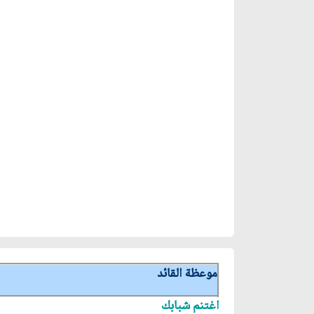
موعظة القائد
اغتنم شبابك‏