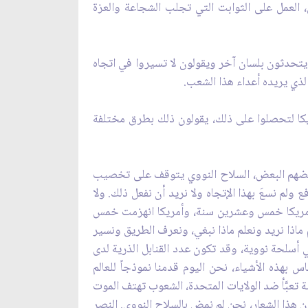
ان، العمل على الثوابت التي تجلب الشجاعة والعزة
يتحدثون بلسان آخر ويقولون لا تسيروا في اتجاه
لذي يريده أعداء هذا الشعب.
مريكا لتحصلوا على ذلك، يقولون ذلك بطرق مختلفة
 ببعضهم البعض، السلاح النووي يتوقف على تخصيب
 الدافع ولم نسعَ بهذا الإتجاه ولا نريد أن نفعل ذلك. ولا
هزم أمريكا خمس وعشرين سنة، وأمريكا انهزمت خمس
م ماذا نريد ونعلم ماذا نبغي، ونعرف الطريق ونسير
ي أسلحة نووية، وقد تكون عدد القنابل الذرية لدى
س بهذه الأشياء، نحن اليوم قدمنا نموذجاً للعالم
تعبَّأ ضد الولايات المتحدة، الشعوب تهتف الموت
دون هذا الشعار، نحن لم نمض بالسلاح النووي. النصر