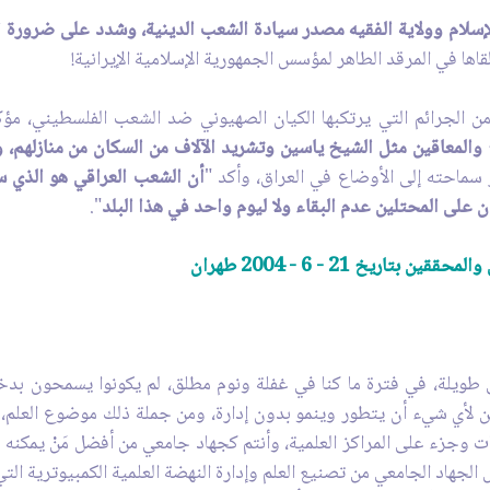
إسلام وولاية الفقيه مصدر سيادة الشعب الدينية، وشدد على ضرورة استم
اها في المرقد الطاهر لمؤسس الجمهورية الإسلامية الإيرانية!
من الجرائم التي يرتكبها الكيان الصهيوني ضد الشعب الفلسطيني، مؤكد
والمعاقين مثل الشيخ ياسين وتشريد الآلاف من السكان من منازلهم، 
ر سماحته إلى الأوضاع في العراق، وأكد "
أن الشعب العراقي هو الذي س
ن على المحتلين عدم البقاء ولا ليوم واحد في هذا البلد
".
يخ 21 - 6 - 2004 طهران‏
ن طويلة، في فترة ما كنا في غفلة ونوم مطلق، لم يكونوا يسمحون بدخول
 لأي شي‏ء أن يتطور وينمو بدون إدارة، ومن جملة ذلك موضوع العلم، 
وجزء على المراكز العلمية، وأنتم كجهاد جامعي من أفضل مَنْ يمكنه الا
يس الجهاد الجامعي من تصنيع العلم وإدارة النهضة العلمية الكمبيوترية ا