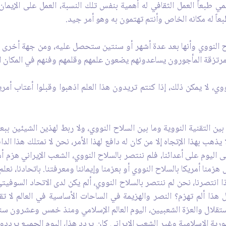
لمي طبعاً العمل الثقافي له أهمية بنفس تلك النسبة، العمل على الإيم
بعاً له مكانه الخاص وأنتم تهتمون به وهو أمر جيد.
ح النووي وأنها بعد عدة أشهر أو سنتين ستحصل عليه، ومن جهة أخرى 
 المرتزقة المأجورون يساعدونهم يضعون علمهم وقلمهم وفنهم في المكان ا
نووي، لا يمكن ذلك، إذا كنتم تريدون هذا العلم اذهبوا وقبلوا أعتاب أ
ين التقنية النووية وما بين السلاح النووي، ولا ربط لهذين الشيئين
وجية معقدة ولا يذهب بهذا الإتجاه إلا من كان له دافع لهذا الأمر، نحن لا نمتلك هذا
حتى اليوم على أعدائنا، فلم ننتصر بالسلاح النووي، الشعب الإيراني 
زمنا أمريكا بالسلاح النووي أو بعزمنا وإيماننا ومعرفتنا. باتحادنا، نعل
 انتصرنا، نحن لم ننتصر بالسلاح النووي، ألم يكن لدى الاتحاد السوفيت
 هذا ألم تهزم؟ النصر والهزيمة في الساحات الأساسية في العالم لا تقا
تقلال والعزة الشعبيين، اليوم العالم الإسلامي ومنذ خمس وعشرون سنة 
جمهورية الإسلامية وغير الشعب الإيراني كان يردد هذا، اليوم الجميع يرد