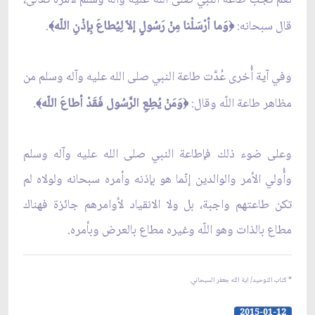
قال سبحانه:
وَما أرْسَلْنا مِنْ رَسُولٍ إلاّ لِيُطاعَ بِإذْنِ اللّه
.
﴾
﴿
وفي آية أُخرى عُدَّت طاعة النبي صلى الله عليه وآله وسلم من
مظاهر طاعة اللّه وقال:
وَمَنْ يُطِعِ الرَّسُول فَقَدْ أطاعَ اللّه
.
﴾
﴿
وعلى ضوء ذلك فإطاعة النبي صلى الله عليه وآله وسلم
وأُولي الأمر والوالدين إنّما هو بإذنه وأمره سبحانه ولولاه لم
تكن طاعتهم واجبة، بل ولا الانقياد لأوامرهم جائزة فهناك
مطاع بالذات وهو اللّه وغيره مطاع بالعرض وبأمره.
* كتاب التوحيد/ اية الله جعفر السبحاني.
2015-01-12