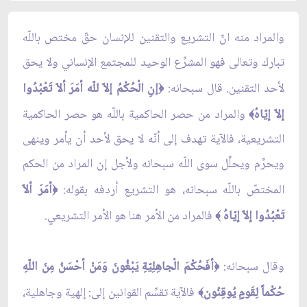
والمراد منه انّ التشريع والتقنين للإنسان حقّ مختص باللّه
تبارك وتعالى فهو المشرِّع الوحيد للمجتمع الإنساني ولا يحق
لأحد التقنين. قال سبحانه:
إنِ الْحُكْمُ إلاّ للّه أمَرَ ألاّ تَعْبُدُوا
﴿
إلاّ إيّاهُ
والمراد من حصر الحاكمية باللّه هو حصر الحاكمية
﴾
التشريعية، فالآية تهدف إلى أنّه لا يحق لأحد أن يأمر وينهى
ويحرِّم ويحلِّل سوى اللّه سبحانه ولأجل إن المراد من الحكم
المختصّ باللّه سبحانه، هو التشريع أردفه بقوله:
أمَرَ ألاّ
﴿
تَعْبُدُوا إلاّ إيّاهُ
فالمراد من الأمر هنا هو الأمر التشريعي.
﴾
وقال سبحانه:
أفَحُكْمَ الْجاهِلِيّةِ يَبْغُونَ وَمَنْ أحْسَنُ مِنَ اللّهِ
﴿
حُكْماً لِقَومٍ يُوقِنُون
فالآية تقسِّم القوانين إلى: إلهية وجاهلية،
﴾