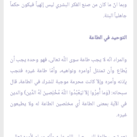
وبما انّ ما كان من صنع الفكر البشري ليس إلهياً فيكون حكماً
جاهلياً البتة.
التوحيد في الطاعة
والمراد انّه لا يجب طاعة سوى اللّه تعالى، فهو وحده يجب أن
يُطاع وأن تمتثل أوامره ونواهيه، وأمّا طاعة غيره فتجب
بإذنه وأمره وإلاّ كانت محرمة موجبة للشرك في الطاعة، قال
سبحانه: (وَما أُمِرُوا إلاّ ليَعْبُدُوا اللّهَ مُخْلِصينَ لَهُ الدِّين) والدين
في الآية بمعنى الطاعة أي مخلصين الطاعة له ولا يطيعون
غيره.
نعم تجب طاعة النبي صلى الله عليه وآله وسلم لأمره تعالى،