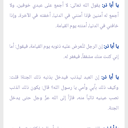
يا أبا ذر:
يقول الله تعالى: لا أجمع على عبدي خوفين، ولا
أجمع له أمنين فإذا أمنني في الدنيا، أخفته في الآخرة، وإذا
خافني في الدنيا، أمنته يوم القيامة.
يا أبا ذر:
إن الرجل لتُعرض عليه ذنوبه يوم القيامة، فيقول: أما
إني كنت منك مشفقاً، فيغفر له.
يا أبا ذر:
إن العبد ليذنب فيدخل بذنبه ذلك الجنة! قلت:
وكيف ذلك بأبي وأمي يا رسول الله؟ قال: يكون ذلك الذنب
نصب عينيه تائباً منه، فارّاً إلى الله عزّ وجل حتى يدخل
الجنة.