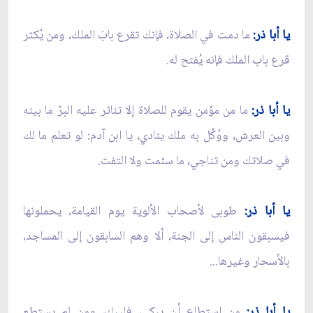
يا أبا ذر:
ما دمت في الصلاة، فإنك تقرع بابَ الملك، ومن يُكثر
قرع باب الملك فإنه يُفتح له.
يا أبا ذر:
ما من مؤمن يقوم للصلاة إلا تناثر عليه البرّ ما بينه
وبين العرش، ووُكِّل به ملك ينادي، يا ابن آدم: لو تعلم ما لك
في صلاتك ومن تناجي، ما سئمت ولا التفت.
يا أبا ذر:
طوبى لأصحاب الألوية يوم القيامة، يحملونها
فيسبقون الناس إلى الجنة، ألا وهم السابقون إلى المساجد،
بالأسحار وغيرها...
يا أبا ذر:
من استطاع أن يبكي، فليبكِ، ومن لم يستطع