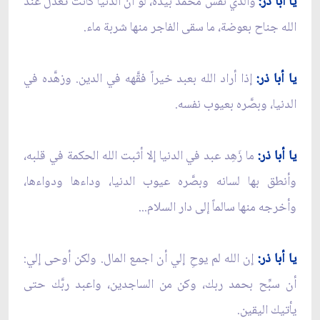
يا أبا ذر:
والذي نفس محمد بيده، لو أن الدنيا كانت تعدل عند
الله جناح بعوضة، ما سقى الفاجر منها شربة ماء.
يا أبا ذر:
إذا أراد الله بعبد خيراً فقَّهه في الدين. وزهَّده في
الدنيا، وبصَّره بعيوب نفسه.
يا أبا ذر:
ما زَهِد عبد في الدنيا إلا أثبت الله الحكمة في قلبه،
وأنطق بها لسانه وبصَّره عيوب الدنيا، وداءها ودواءها،
وأخرجه منها سالماً إلى دار السلام...
يا أبا ذر:
إن الله لم يوحِ إلي أن اجمع المال. ولكن أوحى إلي:
أن سبِّح بحمد ربك، وكن من الساجدين، واعبد ربَّك حتى
يأتيك اليقين.