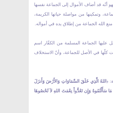
هو أنّه قد أضاف الأموال إلى الجماعة نفسها
اعة، وتمكينها من مواصلة حياتها الكريمة،
منع الله الجماعة من إطلاق يده في أمواله.
صل عليها الجماعة المسلمة من الكفّار اسم
ات كلّها في الأصل للجماعة، وأنّ الاستخلاف
:
اللهُ الَّذِي خَلَقَ السَّمَاوَاتِ وَالأَرْضَ وَأَنزَلَ
﴿
مَا سَأَلْتُمُوهُ وَإِن تَعُدُّواْ نِعْمَتَ اللهِ لاَ تُحْصُوهَا