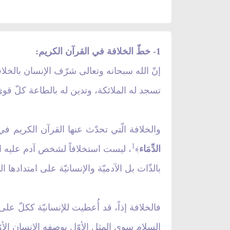
1
- خطّ الخلافة في القرآن الكريم:
إنّ الله سبحانه وتعالى شرّف الإنسان بالخلا
تسجد له الملائكة، وتدين له بالطاعة كلّ قو
والخلافة الّتي تحدّث عنها القرآن الكريم ف
1
الدِّمَاء
، ليست استخلافاً لشخص آدم عليه ال
﴾
بالذّات بل الآدميّة والإنسانيّة على امتدادها ال
فالخلافة إذاً، قد أُعطيت للإنسانيّة ككلّ ع
السلام سوى المثل الأوّل بوصفه الإنسان الأ