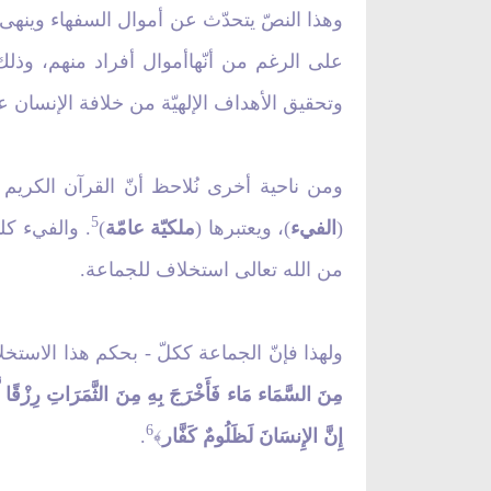
وهذا النصّ يتحدّث عن أموال السفهاء وينهى ا
على الرغم من أنّهاأموال أفراد منهم، وذلك
وتحقيق الأهداف الإلهيّة من خلافة الإنسان 
ومن ناحية أخرى نُلاحظ أنّ القرآن الكريم 
5
(
الفي‏ء
)، ويعتبرها (
ملكيّة عامّة
)
. والفي‏ء ك
من الله تعالى استخلاف للجماعة.
ولهذا فإنّ الجماعة ككلّ - بحكم هذا الاستخلا
مِنَ السَّمَاء مَاء فَأَخْرَجَ بِهِ مِنَ الثَّمَرَاتِ رِزْقًا لَّ
6
إِنَّ الإِنسَانَ لَظَلُومٌ كَفَّار
.
﴾