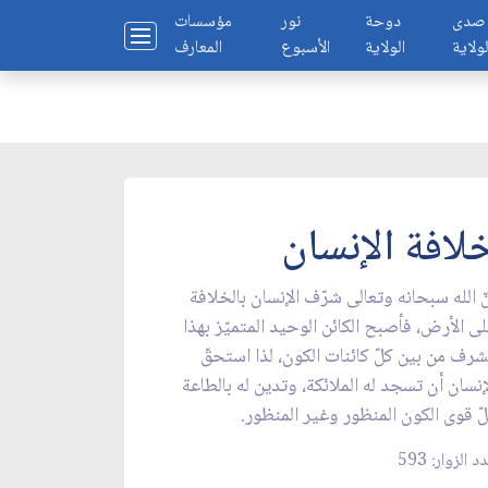
صدى
دوحة
نور
مؤسسات
لولاية
الولاية
الأسبوع
المعارف
لافة الإنسان
ّ الله سبحانه وتعالى شرّف الإنسان بالخلافة
ى الأرض، فأصبح الكائن الوحيد المتميّز بهذا
شرف من بين كلّ كائنات الكون، لذا استحقّ
إنسان أن تسجد له الملائكة، وتدين له بالطاعة
ّ قوى الكون المنظور وغير المنظور.
د الزوار: 593