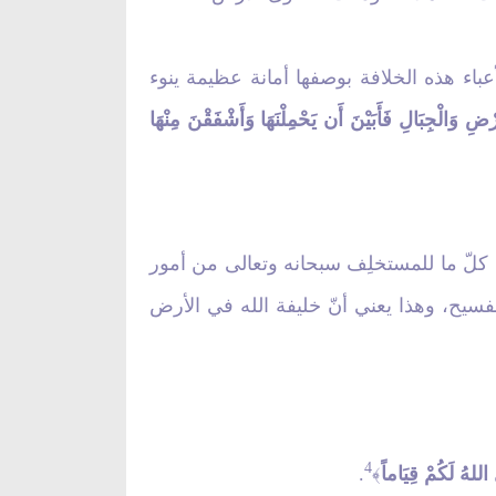
باء هذه الخلافة بوصفها أمانة عظيمة ينوء
رْضِ وَالْجِبَالِ فَأَبَيْنَ أَن يَحْمِلْنَهَا وَأَشْفَقْنَ مِنْهَا
ّ ما للمستخلِف سبحانه وتعالى من أمور
لفسيح، وهذا يعني أنّ خليفة الله في الأرض
4
 اللهُ لَكُمْ قِيَاماً
.
﴾