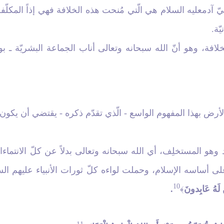
بيّ آدمعليه السلام هي الّتي مُنحت هذه الخلافة فهي إذاً المكلّ
ّة.
فة، وهو أنّ الله سبحانه وتعالى أناب الجماعة البشريّة ـ بو
الأرض بهذا المفهوم الواسع - الّذي تقدّم ذكره - يقتضي أن يكون 
وهو المستخلِف، أي الله سبحانه وتعالى بدلاً عن كلّ الانتماء
ى أساسه الإسلام، وحملت لواءه كلّ ثورات الأنبياء عليهم السل
10
 لَهُ عَابِدونَ
.
﴾