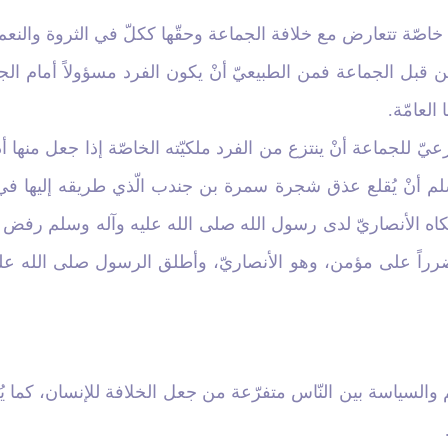
ة خاصّة تتعارض مع خلافة الجماعة وحقّها ككلّ في الثروة والنعم ال
 من قبل الجماعة فمن الطبيعيّ أنْ يكون الفرد مسؤولاً أمام ا
العامّة.
يّ للجماعة أنْ ينتزع من الفرد ملكيّته الخاصّة إذا جعل منها أ
سلم أنْ يُقلع عذق شجرة سمرة بن جندب الّذي طريقه إليها 
اه الأنصاريّ لدى رسول الله صلى الله عليه وآله وسلم رفض 
ضرراً على مؤمن، وهو الأنصاريّ، وأطلق الرسول صلى الله عليه
م والسياسة بين النّاس متفرّعة من جعل الخلافة للإنسان، كما يُ