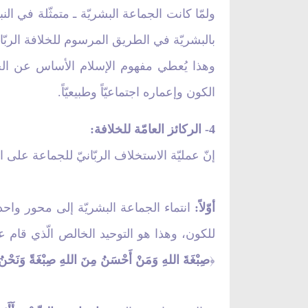
ولمّا كانت الجماعة البشريّة ـ متمثّلة في الن
بالبشريّة في الطريق المرسوم للخلافة الربّاني
وهذا يُعطي مفهوم الإسلام الأساس عن الخلا
الكون وإعماره اجتماعيّاً وطبيعيّاً.
4- الركائز العامّة للخلافة:
إنّ عمليّة الاستخلاف الربّانيّ للجماعة على 
أوّلاً:
انتماء الجماعة البشريّة إلى محور واحد 
للكون، وهذا هو التوحيد الخالص الّذي قام عل
صِبْغَةَ اللهِ وَمَنْ أَحْسَنُ مِنَ اللهِ صِبْغَةً وَنَحْنُ
﴿