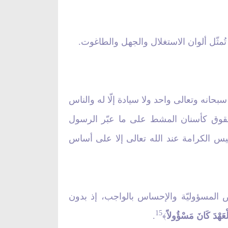
تُمثّل ألوان الاستغلال والجهل والطاغوت.
سبحانه وتعالى واحد ولا سيادة إلّا له والناس
الحقوق كأسنان المشط على ما عبّر الرسول
ييس الكرامة عند الله تعالى إلا على أساس
ض المسؤوليّة والإحساس بالواجب، إذ بدون
15
لْعَهْدَ كَانَ مَسْؤُولاً
.
﴾