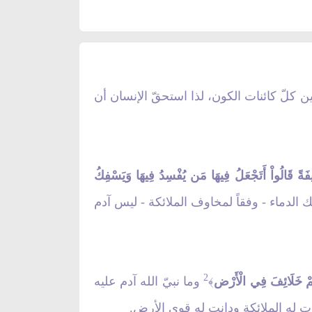
ن كلّ كائنات الكون، لذا استحقّ الإنسان أن
يفَةً قَالُواْ أَتَجْعَلُ فِيهَا مَن يُفْسِدُ فِيهَا وَيَسْفِكُ
الدماء - وفقاً لمخاوف الملائكة - ليس آدم
2
ُمْ خَلَائِفَ فِي الْأَرْض
وما نبيّ الله آدم عليه
﴾
دت له الملائكة ودانت له قوى الأرض.