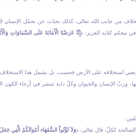
خلاف من جانب الله تعالى، كذلك تحدّث عن تحمّل الإنسان لأع
 في محكم كتابه العزيز:
إِنَّا عَرَضْنَا الْأَمَانَةَ عَلَى السَّمَاوَاتِ وَالْأَ
﴿
 يعني
استخلافه
على الأرض فحسب، بل يشمل هذا الاستخلاف كل
تها، وربّ الإنسان والحيوان وكلّ دابة تنتشر في أرجاء الكون ا
تين:
لصالحة ككلّ، قال تعالى:
وَلاَ تُؤْتُواْ السُّفَهَاء أَمْوَالَكُمُ الَّتِي جَعَلَ
﴿