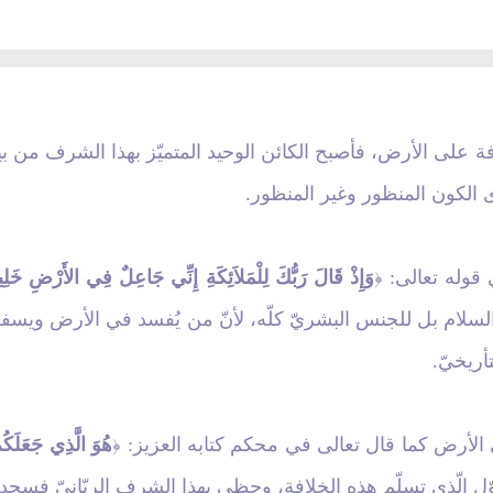
فة على الأرض، فأصبح الكائن الوحيد المتميّز بهذا الشرف من بي
ى الكون المنظور وغير المنظور.
ي قوله تعالى:
وَإِذْ قَالَ رَبُّكَ لِلْمَلاَئِكَةِ إِنِّي جَاعِلٌ فِي الأَرْضِ خَلِ
﴿
سلام بل للجنس البشريّ كلّه
،
لأنّ من يُفسد في الأرض ويسفك 
تأريخيّ.
لى الأرض كما قال تعالى في محكم كتابه العزيز:
هُوَ الَّذِي جَعَلَك
﴿
وّل الّذي تسلّم هذه الخلافة، وحظي بهذا الشرف الربّانيّ فسج