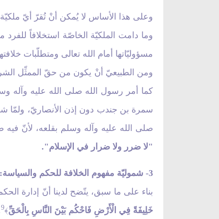
وعلى هذا الأساس لا يُمكن أنْ تُقرّ أيّ ملكيّ
وما دامت الملكيّة الخاصّة استخلافاً للفرد
مسؤوليّاتها أمام الله تعالى ومتطلّبات خلافتها 
ومن الطبيعيّ أنْ يكون من حقّ الممثِّل الشرع
كما أمر رسول الله صلى الله عليه وآله و
سمرة بن جندب دون إذن الأنصاريّ، ولمّا شك
صلى الله عليه وآله وسلم بقلعه، لأنّ فيه 
"لا ضرر ولا ضرار في الإسلام".
3
- شموليّة مفهوم الخلافة للحكم والسياسة:
بناء على ما سبق، يتّضح لدينا أنّ إدارة الحك
9
خَلِيفَةً فِي الْأَرْضِ فَاحْكُم بَيْنَ النَّاسِ بِالْحَقِّ
.
﴾