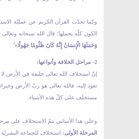
وكما تحدّث القرآن الكريم عن عمليّة الاست
الكون كلّه بحملها؛ قال الله سبحانه وتعالى
3
وَحَمَلَهَا الْإِنسَانُ إِنَّهُ كَانَ ظَلُومًا جَهُولًا
.
﴾
2
- مراحل الخلافة وأنواعها:
إنّ استخلاف الله تعالى خليفة في الأرض لا
تعود إليه، فالله تعالى هو ربّ الأرض وخيرا
مستخلَف على كلّ هذه الأشياء.
وعلى هذا الأساس يتمّ الاستخلاف على مرحل
المرحلة الأولى:
استخلاف للجماعة البشريّة ا