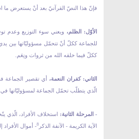
فإنّ هذا النصّ القرآنيّ بعد أنْ يستعرض ما
الأوّل: الظلم،
ويعني سوء التوزيع وعدم توفير
للجماعة ككلّ أنْ تتحمّل مسؤوليّاتها بين يدي
ككلّ فيما خلقه الله من ثروات ونِعَم.
الثاني: كفران النعمة،
أي تقصير الجماعة في 
الّذي يتطلّب تحمّل الجماعة لمسؤوليّاتها ف
- المرحلة الثانية:
استخلاف الأفراد، الّذي يتّخ
8
الآية الكريمة - الآنفة الذكر
- أموال الأفراد إ