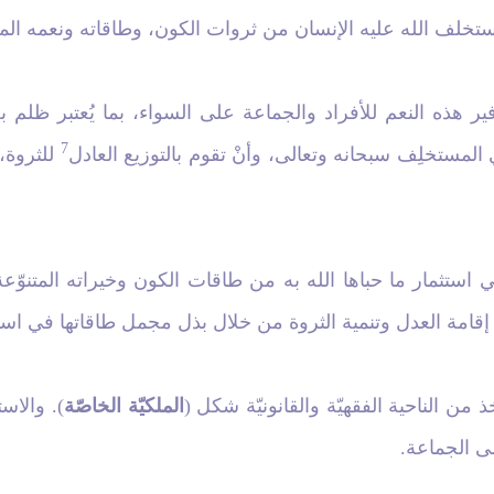
 استخلف الله عليه الإنسان من ثروات الكون، وطاقاته ونعمه الم
 هذه النعم للأفراد والجماعة على السواء، بما يُعتبر ظلم بعض
7
 المستخلِف سبحانه وتعالى، وأنْ تقوم بالتوزيع العادل
للثروة، 
استثمار ما حباها الله به من طاقات الكون وخيراته المتنوّعة،
ي إقامة العدل وتنمية الثروة من خلال بذل مجمل طاقاتها في است
ذ من الناحية الفقهيّة والقانونيّة شكل (
الملكيّة الخاصّة
). والاس
لى الجماعة.