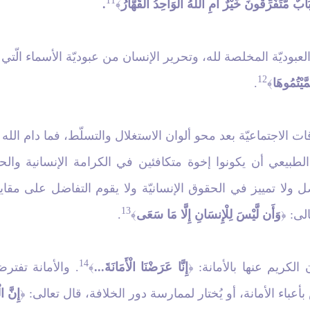
11
بٌ مُّتَفَرِّقُونَ خَيْرٌ أَمِ اللهُ الْوَاحِدُ الْقَهَّارُ
.
﴾
بوديّة المخلصة لله، وتحرير الإنسان من عبوديّة الأسماء الّتي 
12
َيْتُمُوهَا
.
﴾
ات الاجتماعيّة بعد محو ألوان الاستغلال والتسلّط، فما دام الله 
 الطبيعي أن يكونوا إخوة متكافئين في الكرامة الإنسانية و
 ولا تمييز في الحقوق الإنسانيّة ولا يقوم التفاضل على مقا
13
الى:
وَأَن لَّيْسَ لِلْإِنسَانِ إِلَّا مَا سَعَى
.
﴾
﴿
14
 الكريم عنها بالأمانة:
إِنَّا عَرَضْنَا الْأَمَانَةَ...
. والأمانة تفتر
﴾
﴿
أعباء الأمانة، أو يُختار لممارسة دور الخلافة، قال تعالى:
إِنَّ ا
﴿