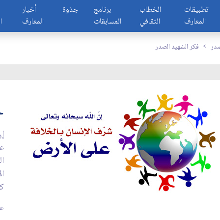
تطبيقات
الخطاب
برنامج
جذوة
أخبار
المعارف
الثقافي
المسابقات
المعارف
ا
صدر
فكر الشهيد الصدر
خ
إن
عل
ال
ال
كل
عد