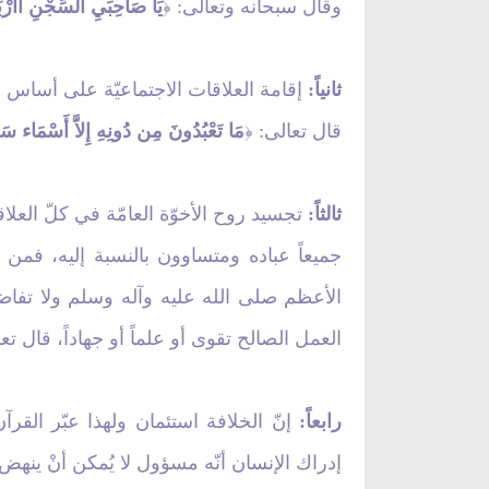
وقال سبحانه وتعالى:
يَا صَاحِبَيِ السِّجْنِ أَأَرْبَا
﴿
ثانياً:
إقامة العلاقات الاجتماعيّة على أساس الع
قال تعالى:
مَا تَعْبُدُونَ مِن دُونِهِ إِلاَّ أَسْمَاء سَمّ
﴿
ثالثاً:
تجسيد روح الأخوّة العامّة في كلّ العلاق
جميعاً عباده ومتساوون بالنسبة إليه، فمن
الأعظم صلى الله عليه وآله وسلم ولا تفاضل
العمل الصالح تقوى أو علماً أو جهاداً، قال تع
رابعاً:
إنّ الخلافة استئمان ولهذا عبّر القرآن
إدراك الإنسان أنّه مسؤول لا يُمكن أنْ ينهض ب