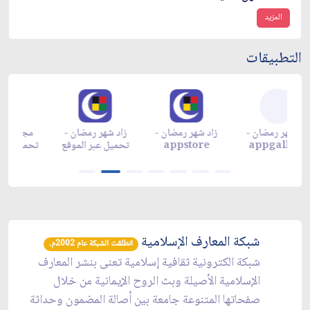
المزيد
التطبيقات
زاد شهر رمضان -
زاد شهر رمضان -
زاد شهر رمضان -
م
appgallery
appstore
تحميل عبر الموقع
تح
شبكة المعارف الإسلامية
انطلقت الشبكة عام 2002م.
شبكة الكترونية ثقافية إسلامية تعنى بنشر المعارف
الإسلامية الأصيلة وبث الروح الإيمانية من خلال
صفحاتها المتنوعة جامعة بين أصالة المضمون وحداثة