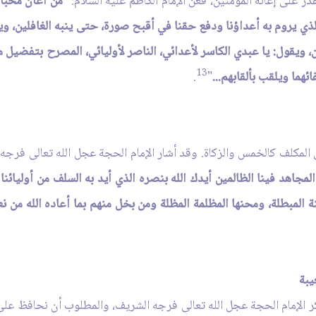
ر على إعانة المؤمنين، فعن الإمام الكاظم عليه السلام: "
من أعان محبَّ
ي يروم به أعداؤنا ودفع حقنا في أقبح صورة، حتى ينبه الغافلين، وي
ان، ويقول: يا عبدي الكاسر لأعدائي، الناصر لأوليائي، المصرح بتفضي
13
هما ويلقب بألقابهم...
"
.
 المكلف كالخمس والزكاة. وقد أشار الإمام الحجة عجل الله تعالى فرجه
لمجاهد فينا الظالمين أيدك الله بنصره الذي أيد به السلف من أوليائنا
ة المبطلة، ومحنها المظلمة المظلة ومن بخل منهم بما أعاده الله من ن
يبة
الإمام الحجة عجل الله تعالى فرجه الشريف، والمطلوب أن نحافظ على ل