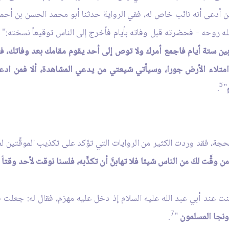
 أدعى أنه نائب خاص له، ففي الرواية حدثنا أبو محمد الحسن بن أحمد
 روحه - فحضرته قبل وفاته بأيام فأخرج إلى الناس توقيعاً نسخته:"
ب
 ستة أيام فاجمع أمرك ولا توص إلى أحد يقوم مقامك بعد وفاتك، فقد و
متلاء الأرض جورا، وسيأتي شيعتي من يدعي المشاهدة، ألا فمن اد
5
.
"
 الحجة، فقد وردت الكثير من الروايات التي تؤكد على تكذيب الموقِّتين 
ن وقَّت لكَ من الناس شيئا فلا تهابنَّ أن تكذِّبه، فلسنا نوقت لأحد وقتا
"
 عند أبي عبد الله عليه السلام إذ دخل عليه مهزم، فقال له: جعلت ف
7
 ونجا المسلمون
"
.