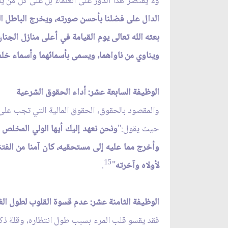
ولا يقتصر هذا الدور على العلماء بل على كل من يقد
الدال على فضلنا بأحسن صورته، ويخرج الباطل الذ
بعثه الله تعالى يوم القيامة في أعلى منازل الجن
ويناوي من ناواهما، ويسمى بأسمائهما وأسماء خلفائ
الوظيفة السابعة عشر: أداء الحقوق الشرعية
والمقصود بالحقوق، الحقوق المالية التي تجب على
حيث يقول:"
ونحن نعهد إليك أيها الولي المخلص ا
وأخرج مما عليه إلى مستحقيه، كان آمنا من الفتن
15
لأولاه وآخرته
"
.
الوظيفة الثامنة عشر: عدم قسوة القلوب لطول الغ
فقد يقسو قلب المرء بسبب طول انتظاره، وقلة ذكر 