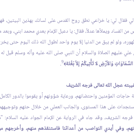
 إلي فقال لي: يا خزاعي نطق روح القدس على لسانك بهذين البيتين، فهل
ض من الفساد ويملأها عدلاً، فقال: يا دعبل الإمام بعدي محمد ابني، وبعد
هوره، ولو لم يبق من الدنيا إلا يوم واحد لطول الله ذلك اليوم حتى يخرج 
 علي عليهم الصلاة والسلام أن النبي صلى الله عليه وآله وسلم قيل له 
9
ي السَّمَاوَاتِ وَالأرْضِ لا تَأْتِيكُمْ إلأ بَغْتَة
.
﴾
غيبته عجل الله تعالى فرجه الشريف
ية حاجات المؤمنين واحتضانهم، ورعاية شؤونهم أو يقوموا بالدور الكامل
ستجدات على هذا المستوى، والجانب العملي من خلال حثهم وتوجيههم لي
رجه الشريف، وقد جاء في الرواية عن الإمام الجواد عليه السلام: "
م
هم، وفي أيدي النواصب من أعدائنا فاستنقذهم منهم، وأخرجهم من 