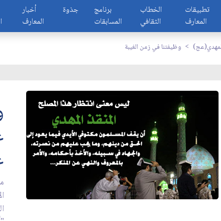
تطبيقات
الخطاب
برنامج
جذوة
أخبار
المعارف
الثقافي
المسابقات
المعارف
ا
المهدي(عج)
وظيفتنا في زمن الغيبة
و
غ
ع
من
ال
ال