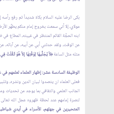
بكى الرضا عليه السلام بكاءً شديداً ثم رفع رأسه
مولاي، إلا أني سمعت بخروج إمام منكم يطهِّر الأر
ابنه الحجَّة القائم المنتظر في غيبته، المطاع في ظ
عن الوقت، ولقد حدثني أبي عن أبيه، عن آبائه، عن
مثله مثل الساعة
لأ يُجَلِّيهَا لِوَقْتِهَا إلأ هُوَ ثَقُلَتْ فِ
﴿
الوظيفة السادسة عشر: إظهار العلماء لعلمهم في 
فعلى العلماء ان يتصدوا لبيان الدين ونشره، وتلب
الجانب العلمي والثقافي بما يوجد من تحديات وم
لنصرة إمامهم عند لحظة ظهروه عجل الله تعالى ف
المتحيرين في جهلهم، الأسراء في أيدي شياطين