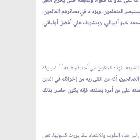
ا لنا على عدو لنا فقواه وشجعه حتى يخرج الحق
ستبصر المتعلمون، ويزداد في بصائرهم العالمون،
ل محمد خير أنبيائي، وبتشريف علي أفضل أوليائي،
14
 الشريف لهذه الحقوق في أحد تواقيعه
المباركة
 الصالحين، أنه من اتقى ربه من إخوانك في الدين
عمته على من أمره بصلته، فإنه يكون خاسرا بذلك
ين هذه القلوب والابتعاد عمّا يورث قسوتها، ففي