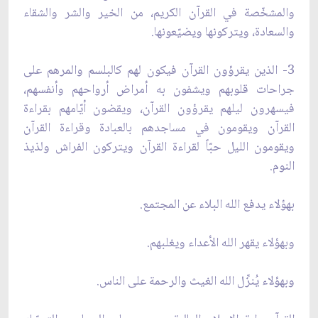
والمشخّصة في القرآن الكريم، من الخير والشر والشقاء
والسعادة، ويتركونها ويضيّعونها.
3- الذين يقرؤون القرآن فيكون لهم كالبلسم والمرهم على
جراحات قلوبهم ويشفون به أمراض أرواحهم وأنفسهم،
فيسهرون ليلهم يقرؤون القرآن، ويقضون أيّامهم بقراءة
القرآن ويقومون في مساجدهم بالعبادة وقراءة القرآن
ويقومون الليل حبّاً لقراءة القرآن ويتركون الفراش ولذيذ
النوم.
بهؤلاء يدفع الله البلاء عن المجتمع.
وبهؤلاء يقهر الله الأعداء ويغلبهم.
وبهؤلاء يُنزِّل الله الغيث والرحمة على الناس.