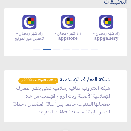
التطبيقات
زاد شهر رمضان -
زاد شهر رمضان -
زاد شهر رمضان -
م
appgallery
appstore
تحميل عبر الموقع
تح
شبكة المعارف الإسلامية
انطلقت الشبكة عام 2002م.
شبكة الكترونية ثقافية إسلامية تعنى بنشر المعارف
الإسلامية الأصيلة وبث الروح الإيمانية من خلال
صفحاتها المتنوعة جامعة بين أصالة المضمون وحداثة
العصر ملبية الحاجات الثقافية المتنوعة