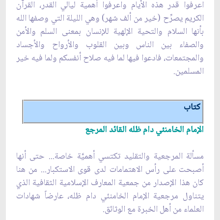
اعرفوا قدر هذه الأيام واعرفوا أهمية ليالي القدر، القرآن
الكريم يصرِّح (خير من ألف شهر) وهي الليلة التي وصفها الله
بأنها السلام والتحية الإلهية للإنسان بمعنى السلم والأمن
والصفاء بين الناس وبين القلوب والأرواح والأجساد
والمجتمعات، فادعوا فيها لما فيه صلاح أنفسكم ولما فيه خير
المسلمين.
كتاب
الإمام الخامنئي دام ظله القائد المرجع
مسألة المرجعية والتقليد تكتسي أهميَّة خاصة... حتى أنها
أصبحت على رأس الاهتمامات لدى قوى الاستكبار... من هنا
كان هذا الإصدار من جمعية المعارف الإسلامية الثقافية الذي
يتناول مرجعية الإمام الخامنئي دام ظله، عارضاً شهادات
العلماء من أهل الخبرة مع الوثائق.