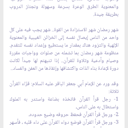
والمعنوية الطرق الوعرة بسرعة وسهولة ونجتاز الدروب
بطريقة جيدة.
شهر رمضان شهر الاستزادة من القوة.. شهر يجب فيه على كل
واحد من الناس إيصال نفسه إلى الخزائن الغيبية والمعنوية
الإلهية والتزود هناك بمقدار ما يستطيع وإعداد نفسه للتقدم.
منظومة شهر رمضان بما تشمله من صلوات وواجبات مقررة
وصيام وأدعية وتلاوة للقرآن.. إذا تنبهتم لها جيداً لكانت
دورة لإعادة بناء الذات واكتشافها وإنقاذها من العفن والفساد..
وقد ورد عن الإمام أبي جعفر الباقر عليه السلام: قرّاء القرآن
ثلاثة:
1- رجل قرأ القرآن فاتخذه بضاعة واستدر به الملوك
واستطال به على الناس،
2- ورجل قرأ القرآن فحفظ حروفه وضيع حدوده،
3- ورجل قرأ القرآن فوضع دواء القرآن على داء قلبه ، فأسهر