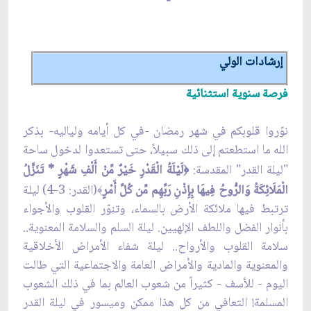
إرشادات الولي
فرصة سنوية استثنائية
نوّروا قلوبكم في شهر رمضان -في كل أيامه ولياليه- بذكر
الله ما استطعتم إلى ذلك سبيلاً، حتى تستعدوا لدخول ساحة
"ليلة القدر" المقدسة:
لَيْلَةُ الْقَدْرِ خَيْرٌ مِّنْ أَلْفِ شَهْرٍ * تَنَزَّلُ
﴿
الْمَلَائِكَةُ وَالرُّوحُ فِيهَا بِإِذْنِ رَبِّهِم مِّن كُلِّ أَمْرٍ
(القدر: 3-4) ليلة
﴾
ترتبط فيها ملائكة الأرض بالسماء، وتنوّر القلوب والأجواء
بأنوار الفضل واللطف الإلهيين. ليلة السلم والسلامة المعنوية..
سلامة القلوب والأرواح.. ليلة شفاء الأمراض الأخلاقية
والمعنوية والمادية والأمراض العامة والاجتماعية التي طالت
اليوم - للأسف - كثيراً من شعوب العالم بما في ذلك الشعوب
المسلمة! التعافي من كل هذا ممكن وميسور في ليلة القدر