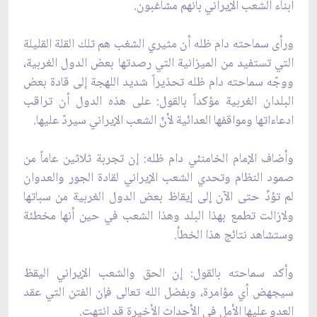
أبناء الشعب الإيراني بأنهم مشاغبون.
ورأى سماحته دام ظله أن مثيري الشغب هم تلك القلة القليلة
التي تستفيد من الميزانية التي رصدتها بعض الدول الغربية،
ووجّه سماحته دام ظله تحذيراً شديد اللهجة إلى قادة بعض
البلدان الغربية مؤكداً بالقول: على هذه الدول أن تراقب
ادعاءاتها ومواقفها العدائية لأنّ الشعب الإيراني سيردّ عليها.
وأضاف الإمام الخامنئي دام ظله: إن تجربة ثلاثين عاماً من
صمود النظام وتحدي الشعب الإيراني لقادة الجور والعدوان
لم تؤدِّ حتى الآن إلى إيقاظ بعض الدول الغربية من سباتها
ولازالت تطمع بهذا البلد وهذا الشعب في حين أنها مخطئة
وستشاهد نتائج هذا الخطأ.
وأكد سماحته بالقول: إن الحق والشعب الإيراني اليقظ
سيجهض أي مؤامرة، وبفضل الله تعالى فإن الفتن التي عقد
العدو عليها الأمل في الأحداث الأخيرة قد انتهت.