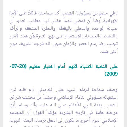
وفي خصوص مسؤولية الشعب أكد سماحته قائلاً: على الأمة
الإيرانية أيضاً أن تمضي قدماً عكس تيار مطالب العدو، أي
صيانة الوحدة والتحلي باليقظة والنظرة المشفقة والرأفة
والنشاط والحيوية والاستمرار على نهج الثورة لأن هذه الأمور
تجلب رضا إمام العصر والزمان عجل الله فرجه الشريف دون
أدنى شك.
على النخبة الانتباه لأنهم أمام اختبار عظيم (20-07-
2009)
وصف سماحة الإمام السيد علي الخامنئي دام ظله لدى
استقباله مسؤولي النظام الإسلامي وحشداً من مختلف شرائح
الشعب, بعثة النبي الأعظم صلى الله عليه وآله وسلم بأنها
مرحلة هامة في تاريخ البشرية مؤكداً القول: أن المجتمع
الإسلامي اليوم أحوج ما يكون إلى العمل برسالة البعثة النبوية