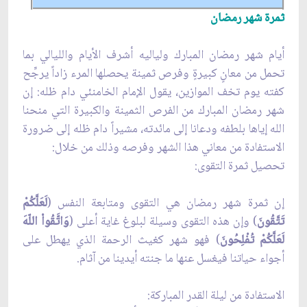
ثمرة شهر رمضان
أيام شهر رمضان المبارك ولياليه أشرف الأيام والليالي بما
تحمل من معانٍ كبيرةٍ وفرص ثمينة يحصلها المرء زاداً يرجِّح
كفته يوم تخف الموازين، يقول الإمام الخامنئي دام ظله: إن
شهر رمضان المبارك من الفرص الثمينة والكبيرة التي منحنا
الله إياها بلطفه ودعانا إلى مائدته، مشيراً دام ظله إلى ضرورة
الاستفادة من معاني هذا الشهر وفرصه وذلك من خلال:
تحصيل ثمرة التقوى:
إن ثمرة شهر رمضان هي التقوى ومتابعة النفس (
لَعَلَّكُمْ
تَتَّقُونَ
) وإن هذه التقوى وسيلة لبلوغ غاية أعلى (
وَاتَّقُواْ اللّهَ
لَعَلَّكُمْ تُفْلِحُونَ
) فهو شهر كغيث الرحمة الذي يهطل على
أجواء حياتنا فيغسل عنها ما جنته أيدينا من آثام.
الاستفادة من ليلة القدر المباركة: