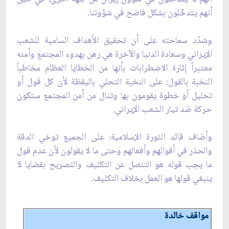
أنهم يتدخّلون بشكل فاضح في شؤوننا.
وشدّد سماحته على أن تحقيق الأهداف السامية للشعب
الإيراني وسعادة الدنيا والآخرة هي رهن بهدوء المجتمع وأمنه
معتبراً إثارة الاضطرابات بأنها من الخطايا العظام مخاطباً
النخبة بالقول: على النخبة التحلي باليقظة لأن كل قول أو
تحليل أو خطوة يقومون بها وتنال من أمن المجتمع ستكون
حركة ضد تيار الشعب الإيراني.
وأضاف قائد الثورة الإسلامية: على الجميع توخي الدقة
والحذر في أقوالهم وأفعالهم وحتى ما لا يقولون لأن عدم قول
ما يجب قوله هو التنصل عن التكليف والتصريح بقضايا لا
ينبغي قولها هو العمل بخلاف التكليف.
مواقف خالدة