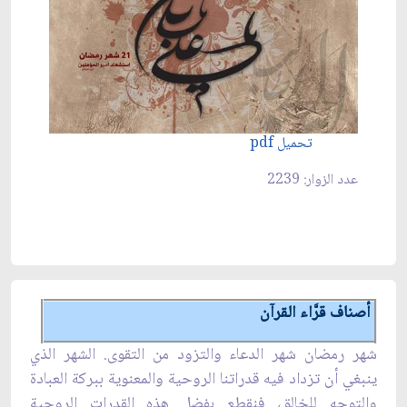
تحميل pdf
عدد الزوار: 2239
أصناف قرَّاء القرآن
شهر رمضان شهر الدعاء والتزود من التقوى. الشهر الذي
ينبغي أن تزداد فيه قدراتنا الروحية والمعنوية ببركة العبادة
والتوجه للخالق، فنقطع بفضل هذه القدرات الروحية