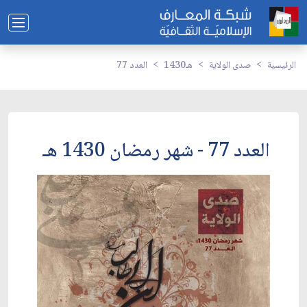
الرئيسية
صدى الولاية
1430هـ
العدد 77
العدد 77 - شهر رمضان 1430 هـ