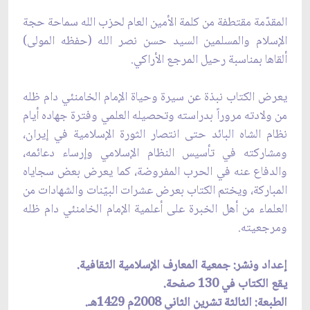
المقدّمة مقتطفة من كلمة الأمين العام لحزب الله سماحة حجة
الإسلام والمسلمين السيد حسن نصر الله (حفظه المولى)
ألقاها بمناسبة رحيل المرجع الأراكي.
يعرض الكتاب نبذة عن سيرة وحياة الإمام الخامنئي دام ظله
من ولادته مروراً بدراسته وتحصيله العلمي وفترة جهاده أيام
نظام الشاه البائد حتى انتصار الثورة الإسلامية في إيران،
ومشاركته في تأسيس النظام الإسلامي وإرساء دعائمه،
والدفاع عنه في الحرب المفروضة، كما يعرض بعض سجاياه
المباركة، ويختم الكتاب بعرض عشرات البيّنات والشهادات من
العلماء من أهل الخبرة على أعلمية الإمام الخامنئي دام ظله
ومرجعيته.
إعداد ونشر: جمعية المعارف الإسلامية الثقافية.
يقع الكتاب في 130 صفحة.
الطبعة: الثالثة تشرين الثاني 2008م 1429هـ.