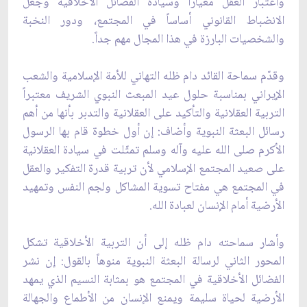
واعتبار العقل معياراً وسيادة الفضائل الأخلاقية وجعل
الانضباط القانوني أساساً في المجتمع، ودور النخبة
والشخصيات البارزة في هذا المجال مهم جداً.
وقدّم سماحة القائد دام ظله التهاني للأمة الإسلامية والشعب
الإيراني بمناسبة حلول عيد المبعث النبوي الشريف معتبراً
التربية العقلانية والتأكيد على العقلانية والتدبر بأنها من أهم
رسائل البعثة النبوية وأضاف: إن أول خطوة قام بها الرسول
الأكرم صلى الله عليه وآله وسلم تمثّلت في سيادة العقلانية
على صعيد المجتمع الإسلامي لأن تربية قدرة التفكير والعقل
في المجتمع هي مفتاح تسوية المشاكل ولجم النفس وتمهيد
الأرضية أمام الإنسان لعبادة الله.
وأشار سماحته دام ظله إلى أن التربية الأخلاقية تشكل
المحور الثاني لرسالة البعثة النبوية منوهاً بالقول: إن نشر
الفضائل الأخلاقية في المجتمع هو بمثابة النسيم الذي يمهد
الأرضية لحياة سليمة ويمنع الإنسان من الأطماع والجهالة