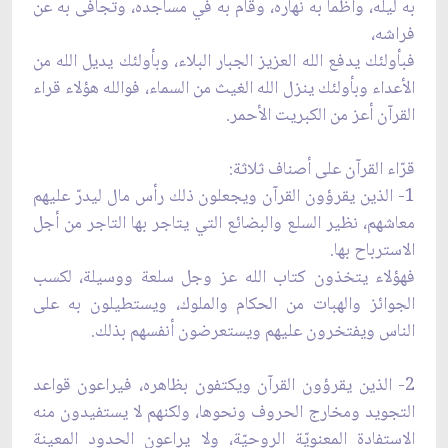
به ليله، وأظمأ به نهاره، وقام به في مساجده، وتجافى به عن
فراشه،
فبأولئك يدفع الله العزيز الجبار البلاء، وبأولئك يديل الله من
الأعداء وبأولئك ينزل الله الغيث من السماء، فوالله هؤلاء قراء
القرآن أعز من الكبريت الأحمر.
قرّاء القرآن على أصناف ثلاثة:
1- الذين يقرؤون القرآن ويجعلون ذلك رأس مال ليدرّ عليهم
معاشهم، نظير السلع والبضائع التي يتاجر بها التاجر من أجل
الاسترباح بها.
فهؤلاء يتخذون كتاب الله عز وجل سلعة ووسيلة، لكسب
الجوائز والهبات من الحكام والملوك، ويستطيلون به على
الناس ويفتخرون عليهم ويستعرضون أنفسهم بذلك.
2- الذين يقرؤون القرآن ويكتفون بظاهره، فيراعون قواعد
التجويد ومخارج الحروف ونحوها، ولكنهم لا يستفيدون منه
الاستفادة المعنويّة الروحيّة، ولا يراعون الحدود المعينة