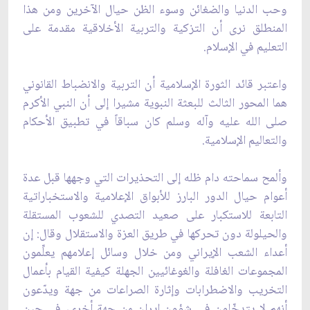
وحب الدنيا والضغائن وسوء الظن حيال الآخرين ومن هذا
المنطلق نرى أن التزكية والتربية الأخلاقية مقدمة على
التعليم في الإسلام.
واعتبر قائد الثورة الإسلامية أن التربية والانضباط القانوني
هما المحور الثالث للبعثة النبوية مشيرا إلى أن النبي الأكرم
صلى الله عليه وآله وسلم كان سباقاً في تطبيق الأحكام
والتعاليم الإسلامية.
وألمح سماحته دام ظله إلى التحذيرات التي وجهها قبل عدة
أعوام حيال الدور البارز للأبواق الإعلامية والاستخباراتية
التابعة للاستكبار على صعيد التصدي للشعوب المستقلة
والحيلولة دون تحركها في طريق العزة والاستقلال وقال: إن
أعداء الشعب الإيراني ومن خلال وسائل إعلامهم يعلِّمون
المجموعات الغافلة والغوغائيين الجهلة كيفية القيام بأعمال
التخريب والاضطرابات وإثارة الصراعات من جهة ويدّعون
أنهم لا يتدخّلون في شؤون إيران من جهة أخرى، في حين