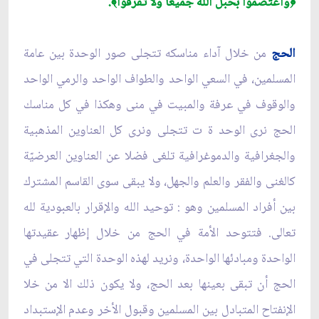
واعتصموا بحبل الله جميعا ولا تفرقوا
.
﴾
﴿
الحج
من خلال آداء مناسكه تتجلى صور الوحدة بين عامة
المسلمين، في السعي الواحد والطواف الواحد والرمي الواحد
والوقوف في عرفة والمبيت في منى وهكذا في كل مناسك
الحج نرى الوحد ة ت تتجلى ونرى كل العناوين المذهبية
والجغرافية والدموغرافية تلغى فضلا عن العناوين العرضيّة
كالغنى والفقر والعلم والجهل، ولا يبقى سوى القاسم المشترك
بين أفراد المسلمين وهو : توحيد الله والإقرار بالعبودية لله
تعالى. فتتوحد الأمة في الحج من خلال إظهار عقيدتها
الواحدة ومبادئها الواحدة، ونريد لهذه الوحدة التي تتجلى في
الحج أن تبقى بعينها بعد الحج، ولا يكون ذلك الا من خلا
الإنفتاح المتبادل بين المسلمين وقبول الأخر وعدم الإستبداد