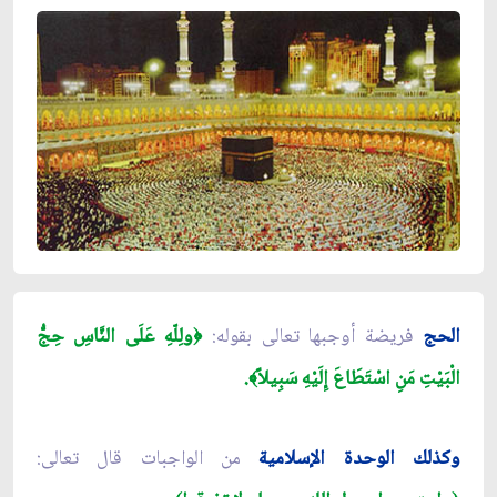
الحج
فريضة أوجبها تعالى بقوله:
ولِلّهِ عَلَى النَّاسِ حِجُّ
﴿
الْبَيْتِ مَنِ اسْتَطَاعَ إِلَيْهِ سَبِيلاً
.
﴾
وكذلك الوحدة الإسلامية
من الواجبات قال تعالى: