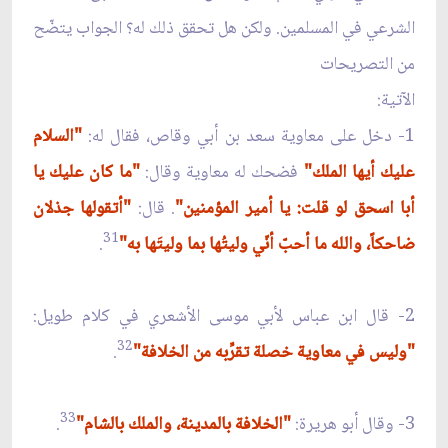
الشرعي في المسلمين. ولكن هل تحقق ذلك له؟ الجواب يتضّح
من التصريحات
الآتية:
1- دخل على معاوية سعد بن أبي وقاص، فقال له:
"السلام
عليك أيها الملك"
فضحك له معاوية وقال:
"ما كان عليك يا
أبا اسحق لو قلت: يا أمير المؤمنين"
. قال:
"أتقولها جذلان
31
ضاحكاً، والله ما أحبّ أنّي وليتُها بما وليتَها به"
.
2- قال ابن عباس لأبي موسى الأشعري في كلام طويل:
32
"وليس في معاوية خصلة تقرِّبه من الخلافة"
.
33
3- وقال أبو هريرة:
"الخلافة بالمدينة، والملك بالشام"
.