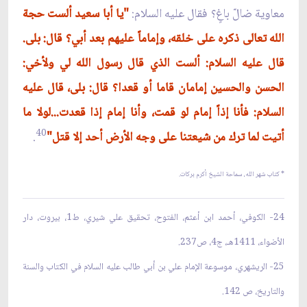
معاوية ضالّ باغٍ؟ فقال عليه السلام:
"يا أبا سعيد ألست حجة
الله تعالى ذكره على خلقه، وإماماً عليهم بعد أبي؟ قال: بلى.
قال عليه السلام: ألست الذي قال رسول الله لي ولأخي:
الحسن والحسين إمامان قاما أو قعدا؟ قال: بلى، قال عليه
السلام: فأنا إذاً إمام لو قمت، وأنا إمام إذا قعدت...لولا ما
40
أتيت لما ترك من شيعتنا على وجه الأرض أحد إلا قتل"
.
* كتاب
شهر الله
، سماحة الشيخ أكرم بركات.
24- الكوفي، أحمد ابن أعثم، الفتوح، تحقيق علي شيري، ط1، بيروت، دار
الأضواء، 1411هـ، ج4، ص237.
25- الريشهري، موسوعة الإمام علي بن أبي طالب عليه السلام في الكتاب والسنة
والتاريخ، ص 142.