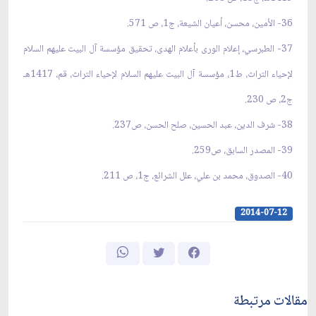
36- الأمين، محسن، أعيان الشيعة، ج1، ص 571.
37- الطبرسي، إعلام الورى بأعلام الهدى، تحقيق مؤسسة آل البيت عليهم السلام
لإحياء التراث، ط1، مؤسسة آل البيت عليهم السلام لإحياء التراث، قم، 1417هـ
ج2، ص 230.
38- شرف الدين، عبد الحسين، صلح الحسن، ص237.
39- المصدر السابق، ص259.
40- الصدوق، محمد بن علي، علل الشرائع، ج1، ص 211.
2014-07-12
مقالات مرتبطة