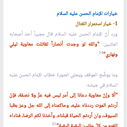
خيارات الإمام الحسن عليه السلام
1- خيار استمرار القتال
ورد أنّ الإمام الحسن عليه السلام قال مجيباً أحد أصحابه
العاتبين:
"والله لو وجدت أنصاراً لقاتلت معاوية ليلي
34
ونهاري"
.
وما يوضِّح الموقف ويجلي الصورة خطاب الإمام الحسن عليه
السلام في جيشه:
"ألا وإنّ معاوية دعانا إلى أمر ليس فيه عزّ ولا نصفة، فإنْ
أردتم الموت رددناه عليه، وحاكمناه إلى الله جل وعز بظبا
السيوف، وان أردتم الحياة قبلناه، وأخذنا لكم الرضا، فناداه
35
القوم من كلّ جانب: البقية البقية"
.