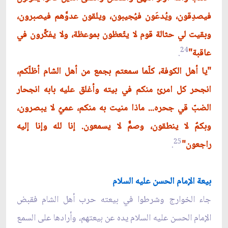
فيصدِقون، ويُدعَون فيُجيبون، ويلقون عدوَّهم فيصبرون،
وبقيت لي حثالة قوم لا يتّعظون بموعظة، ولا يفكِّرون في
24
عاقبة"
.
"يا أهل الكوفة، كلّما سمعتم بجمع من أهل الشام أظلّكم،
انجحر كل امرئ منكم في بيته وأغلق عليه بابه انجحار
الضبّ قي جحره... ماذا منيت به منكم، عميٌ لا يبصرون،
وبكمٌ لا ينطقون، وصمٌّ لا يسمعون. إنا لله وإنا إليه
25
راجعون"
.
بيعة الإمام الحسن عليه السلام
جاء الخوارج وشرطوا في بيعته حرب أهل الشام فقبض
الإمام الحسن عليه السلام يده عن بيعتهم، وأرادها على السمع