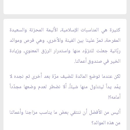
كثيرة هي المناسبات الإسلامية، الأليمة المحزنة والسعيدة
المفرحة، تمرّ علينا بين الفينة والأخرى، وهي فرص وموائد
ربّانية جعلت للتزوّد منها واستدرار الرزق المعنوي، وزيادة
الخير في صندوق أعمالنا.
لكن عندما توضع المائدة للضيف مرّة بعد أخرى ثم نجده لا
يمّد يداً ليتناول منها شيئاً، ألا نضطر لعدم وضعها مجدّداً
أمامه؟!
أليس من الأفضل أن ننتقي بعض ما يناسب مزاجنا وأعمالنا
من هذه الموائد؟